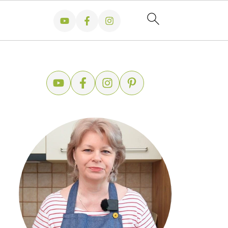
ă și ușor de făcut
 acasă - rețeta rapidă, sănătoasă și ieftină