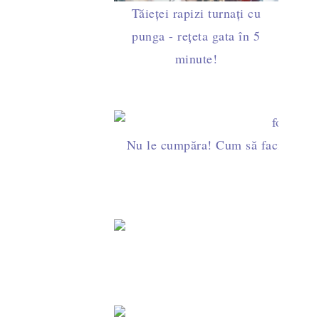
Tăieței rapizi turnați cu
punga - rețeta gata în 5
minute!
Smântână de caju - rețeta de smântână sănătoasă de post s
Nu le cumpăra! Cum să faci ușor fo
Cum să faci lapte de mi
j
Cârnați de casă din carne de pasăre - rețeta dietet
Ardei copți la airfryer - rume