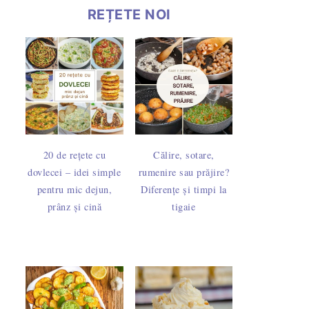
REȚETE NOI
20 de rețete cu
Călire, sotare,
dovlecei – idei simple
rumenire sau prăjire?
pentru mic dejun,
Diferențe și timpi la
prânz și cină
tigaie