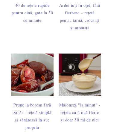
40 de rețete rapide
Ardei iuți în oțet, fără
pentru cină, gata în 30
fierbere – rețetă
de minute
pentru iarnă, crocanți
și aromați
Prune la borcan fără
Maioneză "la minut" -
zahăr - rețetă simplă
rețeta cu 4 ouă fierte
și sănătoasă în suc
și doar 50 ml de ulei
propriu