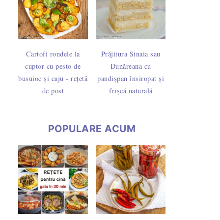
Cartofi rondele la
Prăjitura Sinaia sau
cuptor cu pesto de
Dunăreana cu
busuioc și caju - rețetă
pandișpan însiropat și
de post
frișcă naturală
POPULARE ACUM