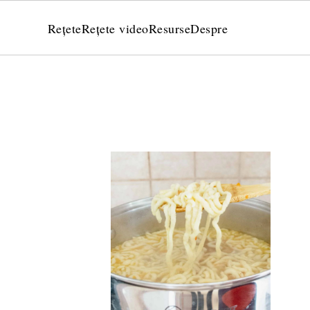
Rețete
Rețete video
Resurse
Despre
e ciocolată de post pentru torturi și prăjituri – fină, ferm
Cum să faci unt de arahide