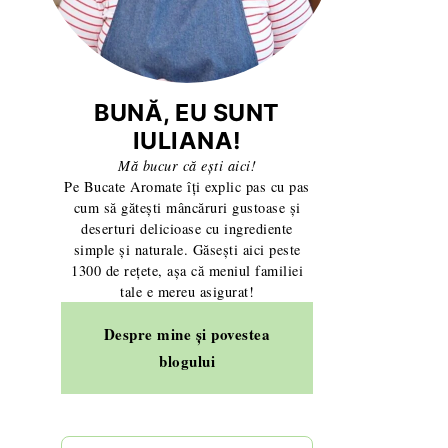
BUNĂ, EU SUNT
IULIANA!
Mă bucur că ești aici!
Pe Bucate Aromate îți explic pas cu pas
au vegetală
i pentru turte de Crăciun cu nucă sau
gdale acasă - 2 ingrediente și 10 minute!
cum să gătești mâncăruri gustoase și
deserturi delicioase cu ingrediente
ulfă!
simple și naturale. Găsești aici peste
1300 de rețete, așa că meniul familiei
tale e mereu asigurat!
Despre mine și povestea
ică
niți perfect, fără fum și fără miros persistent!
Pesto de busuioc - rețeta italiană alla G
blogului