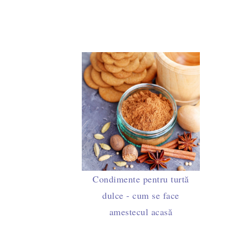
Porumb fiert - rețeta tradițională. Savurează-l cu unt ș
Sos Tzatziki
6 rețete de somon
Condimente pentru turtă
dulce - cum se face
amestecul acasă