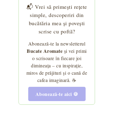
📬 Vrei să primești rețete
i sare!
 - rețeta grecească autentică
Colac și prescuri pentru parastas - rețeta cu al
simple, descoperiri din
bucătăria mea și povești
scrise cu poftă?
Abonează-te la newsletterul
 la cuptor și 6 garnituri potrivite
Bucate Aromate
și vei primi
o scrisoare în fiecare joi
dimineața – cu inspirație,
miros de prăjituri și o cană de
cafea imaginară. ☕
Abonează-te aici 🍪