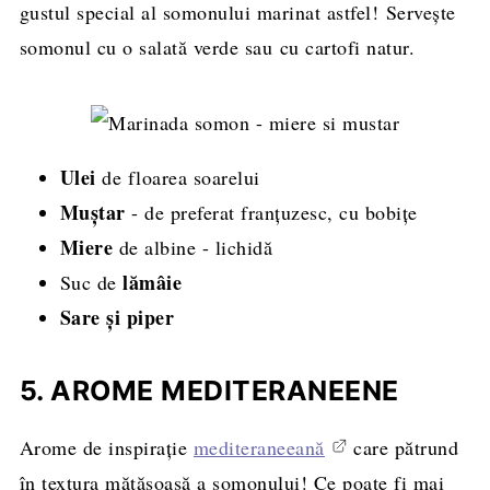
gustul special al somonului marinat astfel! Servește
somonul cu o salată verde sau cu cartofi natur.
Ulei
de floarea soarelui
Muștar
- de preferat franțuzesc, cu bobițe
Miere
de albine - lichidă
lămâie
Suc de
Sare și piper
5. AROME MEDITERANEENE
Arome de inspirație
mediteraneeană
care pătrund
în textura mătăsoasă a somonului! Ce poate fi mai