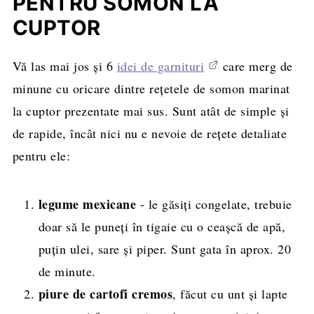
PENTRU SOMON LA
CUPTOR
Vă las mai jos și 6
idei de garnituri
care merg de
minune cu oricare dintre rețetele de somon marinat
la cuptor prezentate mai sus. Sunt atât de simple și
de rapide, încât nici nu e nevoie de rețete detaliate
pentru ele:
legume mexicane
- le găsiți congelate, trebuie
doar să le puneți în tigaie cu o ceașcă de apă,
puțin ulei, sare și piper. Sunt gata în aprox. 20
de minute.
piure de cartofi cremos
, făcut cu unt și lapte