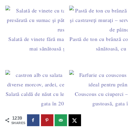
Salată de vinete fără maioneză – rețeta cu tahini,
Pastă de ton cu brânză cotta
mai sănătoasă și mai cremoasă
sănătoasă, cu m
Salată caldă de năut cu legume – rapidă, sănătoasă,
Couscous cu ciuperci – re
gata în 20 de minute
gustoasă, gata în
1239
SHARES