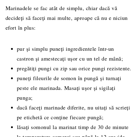
Marinadele se fac atât de simplu, chiar dacă vă
decideți să faceți mai multe, aproape că nu e niciun
efort în plus:
pur și simplu puneți ingredientele într-un
castron și amestecați ușor cu un tel de mână;
pregătiți pungi cu zip sau orice pungi rezistente.
puneți fileurile de somon în pungă și turnați
peste ele marinada. Masați ușor și sigilați
punga;
dacă faceți marinade diferite, nu uitați să scrieți
pe etichetă ce conține fiecare pungă;
lăsați somonul la marinat timp de 30 de minute
la temperatura camerei sau până la 12 ore (de