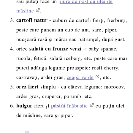
sau puteți face un
piure de post cu ulei de
măsline
.
cartofi natur
- cuburi de cartofi fierți, fierbinți,
peste care punem un cub de unt, sare, piper,
nucșoară rasă și mărar sau pătrunjel, după gust.
salată cu frunze verzi
orice
-: baby spanac,
rucola, fetică, salată iceberg, etc. peste care mai
puteți adăuga legume proaspete: roșii cherry,
castraveți, ardei gras,
ceapă verde
, etc.
orez fiert
simplu - cu câteva legume: morocov,
ardei gras, ciuperci, porumb, etc.
bulgur
păstăi
fiert și
înăbușite
cu puțin ulei
de măsline, sare și piper.