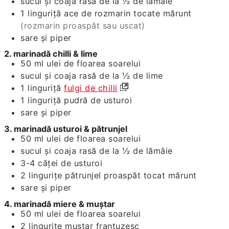
sucul și coaja rasă de la ½ de lămâie
1
linguriță
ace de rozmarin tocate mărunt
(rozmarin proaspăt sau uscat)
sare și piper
2. marinadă chilli & lime
50
ml
ulei de floarea soarelui
sucul și coaja rasă de la ½ de lime
1
linguriță
fulgi de chilli
1
linguriță
pudră de usturoi
sare și piper
3. marinadă usturoi & pătrunjel
50
ml
ulei de floarea soarelui
sucul și coaja rasă de la ½ de lămâie
3-4
căței
de usturoi
2
lingurițe
pătrunjel proaspăt tocat mărunt
sare și piper
4. marinadă miere & muștar
50
ml
ulei de floarea soarelui
2
lingurițe
muștar franțuzesc