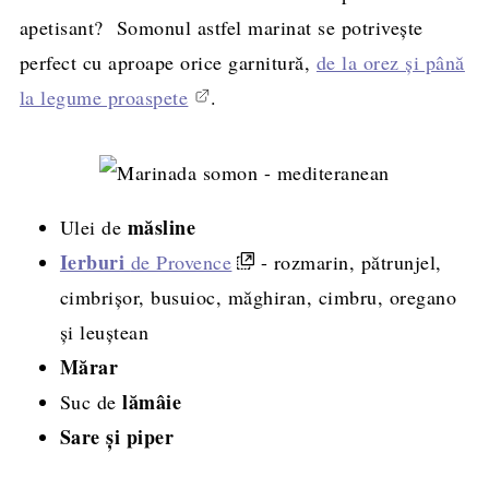
apetisant? Somonul astfel marinat se potrivește
perfect cu aproape orice garnitură,
de la orez și până
la legume proaspete
.
măsline
Ulei de
Ierburi
de Provence
- rozmarin, pătrunjel,
cimbrișor, busuioc, măghiran, cimbru, oregano
și leuștean
Mărar
lămâie
Suc de
Sare și piper