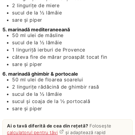
2
lingurițe
de miere
sucul de la ½ lămâie
sare și piper
5. marinadă mediteraneeană
50
ml
ulei de măsline
sucul de la ½ lămâie
1
linguriță
ierburi de Provence
câteva fire de mărar proaspăt tocat fin
sare și piper
6. marinadă ghimbir & portocale
50
ml
ulei de floarea soarelui
2
lingurițe
rădăcină de ghimbir rasă
sucul de la ½ lămâie
sucul și coaja de la ½ portocală
sare și piper
Ai o tavă diferită de cea din rețetă?
Folosește
calculatorul pentru tăvi
și adaptează rapid