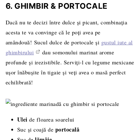
6. GHIMBIR & PORTOCALE
Dacă nu te decizi între dulce și picant, combinația
acesta te va convinge că le poți avea pe
amândouă! Sucul dulce de portocale și
gustul iute al
ghimbirului
dau somonului marinat arome
profunde și irezistibile. Serviți-l cu legume mexicane
ușor înăbușite în tigaie și veți avea o masă perfect
echilibrată!
Ulei
de floarea soarelui
portocală
Suc și coajă de
lămâie
Suc de