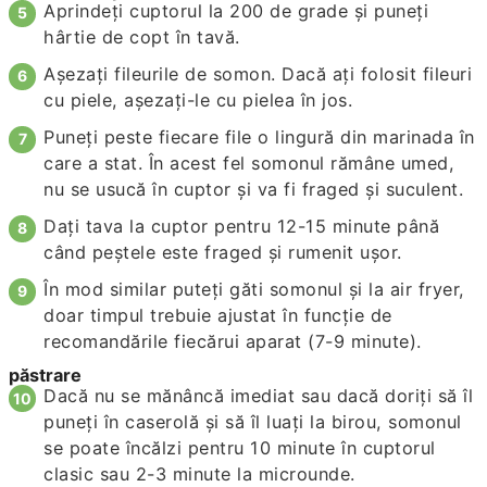
Aprindeți cuptorul la 200 de grade și puneți
hârtie de copt în tavă.
Așezați fileurile de somon. Dacă ați folosit fileuri
cu piele, așezați-le cu pielea în jos.
Puneți peste fiecare file o lingură din marinada în
care a stat. În acest fel somonul rămâne umed,
nu se usucă în cuptor și va fi fraged și suculent.
Dați tava la cuptor pentru 12-15 minute până
când peștele este fraged și rumenit ușor.
În mod similar puteți găti somonul și la air fryer,
doar timpul trebuie ajustat în funcție de
recomandările fiecărui aparat (7-9 minute).
păstrare
Dacă nu se mănâncă imediat sau dacă doriți să îl
puneți în caserolă și să îl luați la birou, somonul
se poate încălzi pentru 10 minute în cuptorul
clasic sau 2-3 minute la microunde.