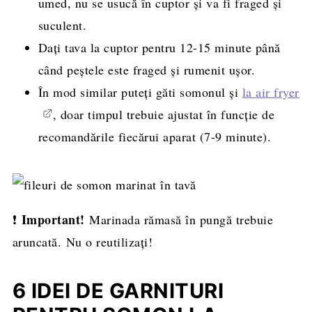
umed, nu se usucă în cuptor și va fi fraged și
suculent.
Dați tava la cuptor pentru 12-15 minute până
când peștele este fraged și rumenit ușor.
În mod similar puteți găti somonul și
la air fryer
, doar timpul trebuie ajustat în funcție de
recomandările fiecărui aparat (7-9 minute).
Important!
❗
Marinada rămasă în pungă trebuie
aruncată. Nu o reutilizați!
6 IDEI DE GARNITURI