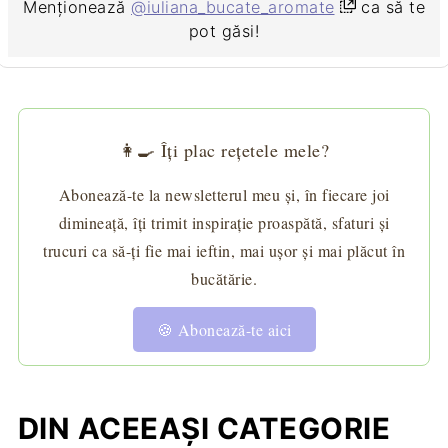
Menționează
@iuliana_bucate_aromate
ca să te
pot găsi!
👩‍🍳 Îți plac rețetele mele?
Abonează-te la newsletterul meu și, în fiecare joi
dimineață, îți trimit inspirație proaspătă, sfaturi și
trucuri ca să-ți fie mai ieftin, mai ușor și mai plăcut în
bucătărie.
🍪 Abonează-te aici
DIN ACEEAȘI CATEGORIE