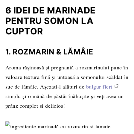
6 IDEI DE MARINADE
PENTRU SOMON LA
CUPTOR
1. ROZMARIN & LĂMÂIE
Aroma rășinoasă și pregnantă a rozmarinului pune în
valoare textura fină și untoasă a somonului scăldat în
suc de lămâie. Așezați-l alături de
bulgur fiert
simplu și o mână de păstăi înăbușite și veți avea un
prânz complet și delicios!