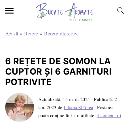
Acasă
»
Retete
»
Rețete dietetice
6 REȚETE DE SOMON LA
CUPTOR ȘI 6 GARNITURI
POTRIVITE
Actualizată:
15 mart. 2024
· Publicată:
2
ian. 2023
de
Iuliana Sbîrnea
· Postarea
poate conține link-uri afiliate·
4 comentarii