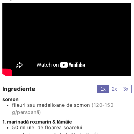
Ingrediente
1x
2x
3x
somon
fileuri sau medalioane de somon
(120-150
g/persoană)
1. marinadă rozmarin & lămâie
50
ml
ulei de floarea soarelui