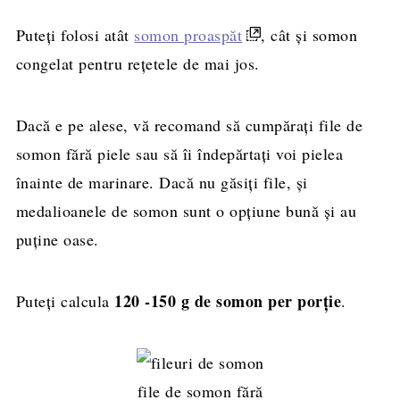
Rețeta completă, cantități și mod de
Puteți folosi atât
preparare
somon proaspăt
, cât și somon
congelat pentru rețetele de mai jos.
Dacă e pe alese, vă recomand să cumpărați file de
somon fără piele sau să îi îndepărtați voi pielea
înainte de marinare. Dacă nu găsiți file, și
medalioanele de somon sunt o opțiune bună și au
puține oase.
120 -150 g de somon per porție
Puteți calcula
.
file de somon fără