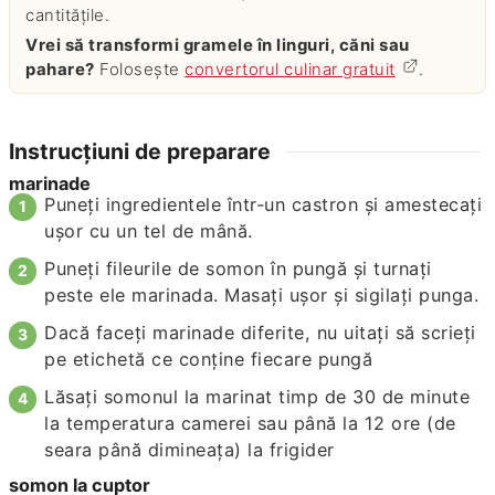
cantitățile.
Vrei să transformi gramele în linguri, căni sau
pahare?
Folosește
convertorul culinar gratuit
.
Instrucțiuni de preparare
marinade
Puneți ingredientele într-un castron și amestecați
ușor cu un tel de mână.
Puneți fileurile de somon în pungă și turnați
peste ele marinada. Masați ușor și sigilați punga.
Dacă faceți marinade diferite, nu uitați să scrieți
pe etichetă ce conține fiecare pungă
Lăsați somonul la marinat timp de 30 de minute
la temperatura camerei sau până la 12 ore (de
seara până dimineața) la frigider
somon la cuptor