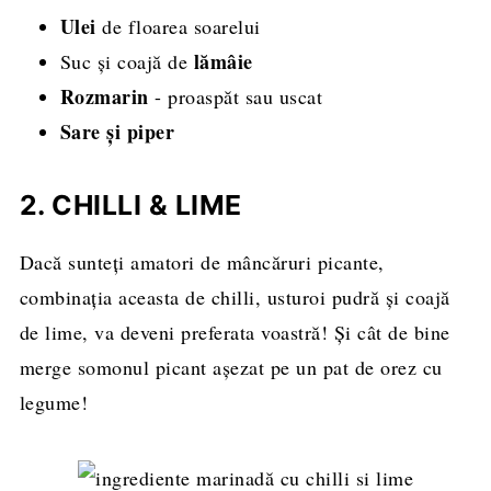
Ulei
de floarea soarelui
lămâie
Suc și coajă de
Rozmarin
- proaspăt sau uscat
Sare și piper
2. CHILLI & LIME
Dacă sunteți amatori de mâncăruri picante,
combinația aceasta de chilli, usturoi pudră și coajă
de lime, va deveni preferata voastră! Și cât de bine
merge somonul picant așezat pe un pat de orez cu
legume!