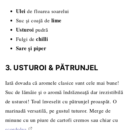
Ulei
de floarea soarelui
lime
Suc și coajă de
Usturoi
pudră
chilli
Fulgi de
Sare și piper
3. USTUROI & PĂTRUNJEL
Iată dovada că aromele clasice sunt cele mai bune!
Suc de lămâie și o aromă îndrăzneață dar irezistibilă
de usturoi! Toul înveselit cu pătrunjel proaspăt. O
marinadă versatilă, pe gustul tuturor. Merge de
minune cu un piure de cartofi cremos sau chiar cu
scordolea
.