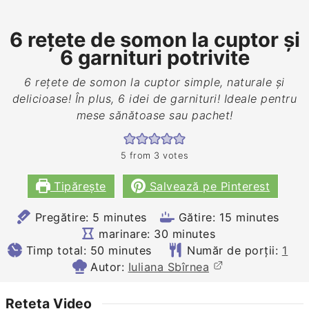
6 rețete de somon la cuptor și
6 garnituri potrivite
6 rețete de somon la cuptor simple, naturale și
delicioase! În plus, 6 idei de garnituri! Ideale pentru
mese sănătoase sau pachet!
5
from
3
votes
Tipărește
Salvează pe Pinterest
minutes
minutes
Pregătire:
5
minutes
Gătire:
15
minutes
minutes
marinare:
30
minutes
minutes
Timp total:
50
minutes
Număr de porții:
1
Autor:
Iuliana Sbîrnea
Rețeta Video