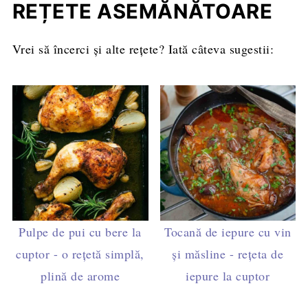
sucurile să fie clare.
REȚETE ASEMĂNĂTOARE
Vrei să încerci și alte rețete? Iată câteva sugestii:
Pulpe de pui cu bere la
Tocană de iepure cu vin
cuptor - o rețetă simplă,
și măsline - rețeta de
plină de arome
iepure la cuptor