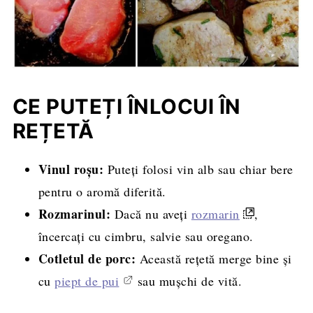
CE PUTEȚI ÎNLOCUI ÎN
REȚETĂ
Vinul roșu:
Puteți folosi vin alb sau chiar bere
pentru o aromă diferită.
Rozmarinul:
Dacă nu aveți
rozmarin
,
încercați cu cimbru, salvie sau oregano.
Cotletul de porc:
Această rețetă merge bine și
cu
piept de pui
sau mușchi de vită.