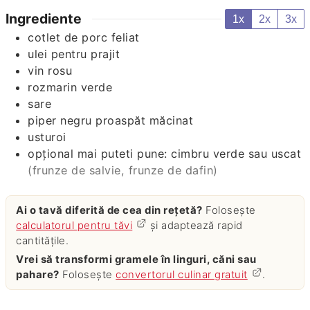
Ingrediente
1x
2x
3x
cotlet de porc feliat
ulei pentru prajit
vin rosu
rozmarin verde
sare
piper negru proaspăt măcinat
usturoi
opţional mai puteti pune: cimbru verde sau uscat
(frunze de salvie, frunze de dafin)
Ai o tavă diferită de cea din rețetă?
Folosește
calculatorul pentru tăvi
și adaptează rapid
cantitățile.
Vrei să transformi gramele în linguri, căni sau
pahare?
Folosește
convertorul culinar gratuit
.