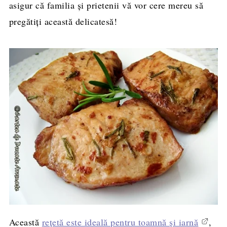
asigur că familia și prietenii vă vor cere mereu să
pregătiți această delicatesă!
Această
rețetă este ideală pentru toamnă și iarnă
,