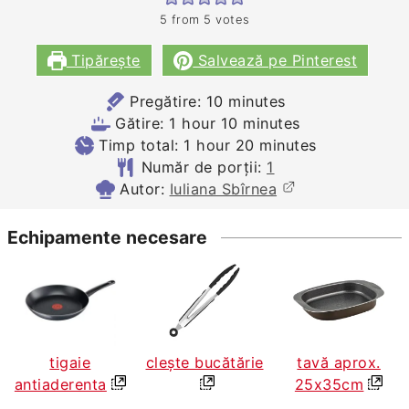
5
from
5
votes
Tipărește
Salvează pe Pinterest
minutes
Pregătire:
10
minutes
hour
minutes
Gătire:
1
hour
10
minutes
hour
minutes
Timp total:
1
hour
20
minutes
Număr de porții:
1
Autor:
Iuliana Sbîrnea
Echipamente necesare
tigaie
clește bucătărie
tavă aprox.
antiaderenta
25x35cm