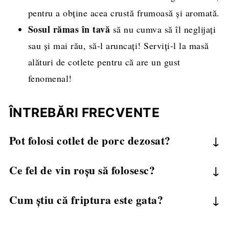
pentru a obține acea crustă frumoasă și aromată.
Sosul rămas în tavă
să nu cumva să îl neglijaţi
sau şi mai rău, să-l aruncaţi! Serviţi-l la masă
alături de cotlete pentru că are un gust
fenomenal!
ÎNTREBĂRI FRECVENTE
Pot folosi cotlet de porc dezosat?
Da, cotletul dezosat se gătește mai repede, deci
Ce fel de vin roșu să folosesc?
va trebui să ajustați ușor timpul de gătire.
Un vin sec de calitate, cum ar fi Merlot sau
Cum știu că friptura este gata?
Cabernet Sauvignon, este ideal.
Furculița trebuie să intre ușor în carne, iar