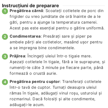
Instrucțiuni de preparare
Pregătirea cărnii
: Scoateți cotletele de porc din
frigider cu vreo jumătate de oră înainte de a le
găti, pentru a ajunge la temperatura camerei.
Acest pas este esențial pentru o gătire uniformă.
Condimentarea
: Presărați sare și piper pe
ambele părți ale cotletelor, masând ușor pentru
a se impregna bine condimentele.
Prăjirea
: Încingeți uleiul într-o tigaie mare.
Așezați cotletele în tigaie, fără a le suprapune, și
rumeniți-le câte 3 minute pe fiecare parte, până
formează o crustă aurie.
Pregătirea pentru cuptor
: Transferați cotletele
într-o tavă de cuptor. Turnați deasupra uleiul
rămas în tigaie, adăugați vinul roșu, usturoiul și
rozmarinul. Dacă folosiți și alte condimente,
adăugați-le acum.