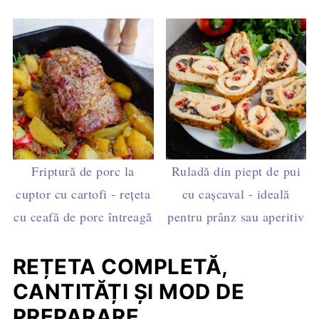
Friptură de porc la
Ruladă din piept de pui
cuptor cu cartofi - rețeta
cu cașcaval - ideală
cu ceafă de porc întreagă
pentru prânz sau aperitiv
REȚETA COMPLETĂ,
CANTITĂȚI ȘI MOD DE
PREPARARE