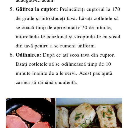
Gătirea la cuptor:
Preîncălziți cuptorul la 170
de grade și introduceți tava. Lăsați cotletele să
se coacă timp de aproximativ 70 de minute,
întorcându-le ocazional și stropindu-le cu sosul
din tavă pentru a se rumeni uniform.
Odihnirea:
După ce ați scos tava din cuptor,
lăsați cotletele să se odihnească timp de 10
minute înainte de a le servi. Acest pas ajută
carnea să rămână suculentă.