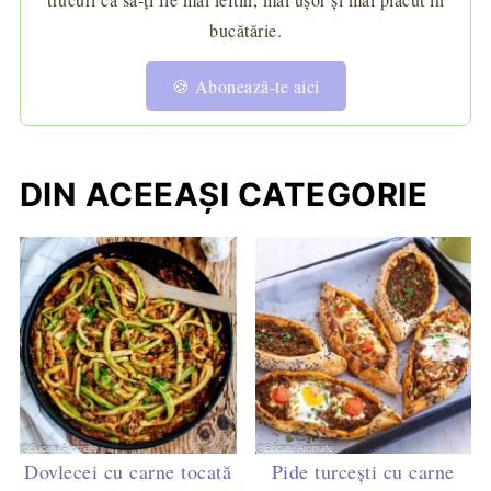
bucătărie.
🍪 Abonează-te aici
DIN ACEEAȘI CATEGORIE
Dovlecei cu carne tocată
Pide turcești cu carne