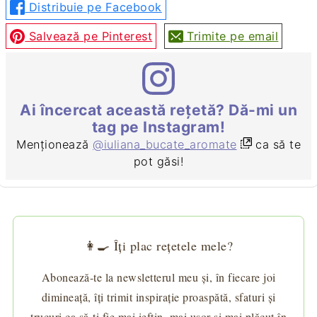
Distribuie pe Facebook
Salvează pe Pinterest
Trimite pe email
Ai încercat această rețetă? Dă-mi un
tag pe Instagram!
Menționează
@iuliana_bucate_aromate
ca să te
pot găsi!
👩‍🍳 Îți plac rețetele mele?
Abonează-te la newsletterul meu și, în fiecare joi
dimineață, îți trimit inspirație proaspătă, sfaturi și
trucuri ca să-ți fie mai ieftin, mai ușor și mai plăcut în