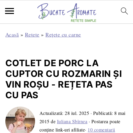
Acasă
»
Retete
»
Rețete cu carne
COTLET DE PORC LA
CUPTOR CU ROZMARIN ŞI
VIN ROŞU - REȚETA PAS
CU PAS
Actualizată:
28 iul. 2025
· Publicată:
8 mai
2015
de
Iuliana Sbîrnea
· Postarea poate
conține link-uri afiliate·
10 comentarii