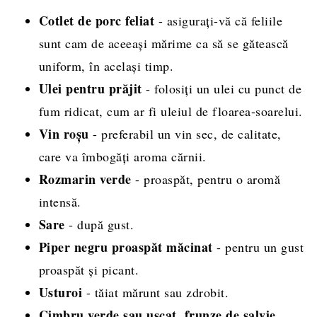
Cotlet de porc feliat
- asigurați-vă că feliile
sunt cam de aceeași mărime ca să se gătească
uniform, în același timp.
Ulei pentru prăjit
- folosiți un ulei cu punct de
fum ridicat, cum ar fi uleiul de floarea-soarelui.
Vin roșu
- preferabil un vin sec, de calitate,
care va îmbogăți aroma cărnii.
Rozmarin verde
- proaspăt, pentru o aromă
intensă.
Sare
- după gust.
Piper negru proaspăt măcinat
- pentru un gust
proaspăt și picant.
Usturoi
- tăiat mărunt sau zdrobit.
Cimbru verde sau uscat, frunze de salvie,