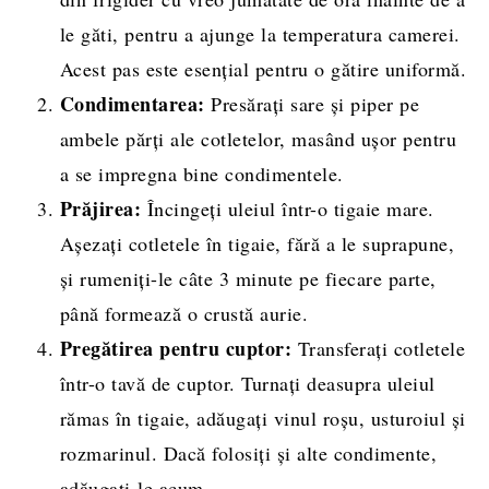
le găti, pentru a ajunge la temperatura camerei.
Acest pas este esențial pentru o gătire uniformă.
Condimentarea:
Presărați sare și piper pe
ambele părți ale cotletelor, masând ușor pentru
a se impregna bine condimentele.
Prăjirea:
Încingeți uleiul într-o tigaie mare.
Așezați cotletele în tigaie, fără a le suprapune,
și rumeniți-le câte 3 minute pe fiecare parte,
până formează o crustă aurie.
Pregătirea pentru cuptor:
Transferați cotletele
într-o tavă de cuptor. Turnați deasupra uleiul
rămas în tigaie, adăugați vinul roșu, usturoiul și
rozmarinul. Dacă folosiți și alte condimente,
adăugați-le acum.