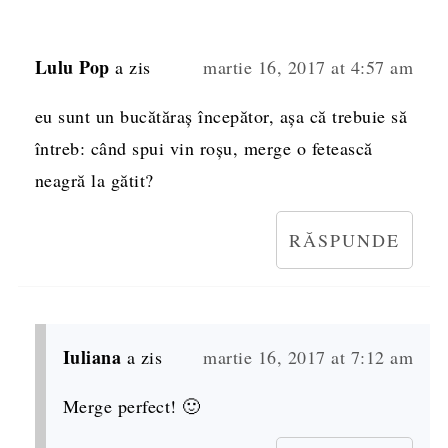
Lulu Pop
a zis
martie 16, 2017 at 4:57 am
eu sunt un bucătăraș începător, așa că trebuie să
întreb: când spui vin roșu, merge o fetească
neagră la gătit?
RĂSPUNDE
Iuliana
a zis
martie 16, 2017 at 7:12 am
Merge perfect! 🙂