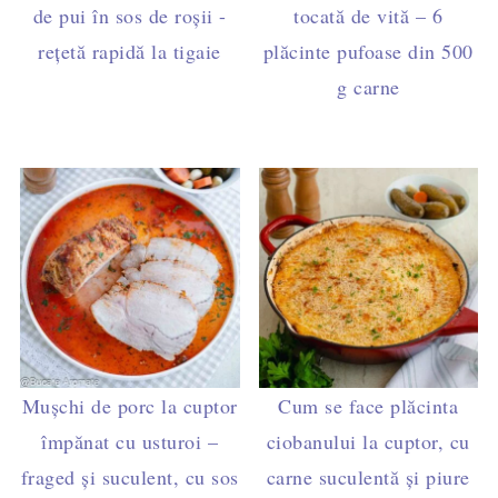
de pui în sos de roșii -
tocată de vită – 6
rețetă rapidă la tigaie
plăcinte pufoase din 500
g carne
Mușchi de porc la cuptor
Cum se face plăcinta
împănat cu usturoi –
ciobanului la cuptor, cu
fraged și suculent, cu sos
carne suculentă și piure