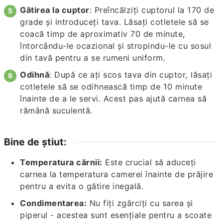
Gătirea la cuptor
: Preîncălziți cuptorul la 170 de
grade și introduceți tava. Lăsați cotletele să se
coacă timp de aproximativ 70 de minute,
întorcându-le ocazional și stropindu-le cu sosul
din tavă pentru a se rumeni uniform.
Odihnă
: După ce ați scos tava din cuptor, lăsați
cotletele să se odihnească timp de 10 minute
înainte de a le servi. Acest pas ajută carnea să
rămână suculentă.
Bine de știut:
Temperatura cărnii:
Este crucial să aduceți
carnea la temperatura camerei înainte de prăjire
pentru a evita o gătire inegală.
Condimentarea:
Nu fiți zgârciți cu sarea și
piperul - acestea sunt esențiale pentru a scoate