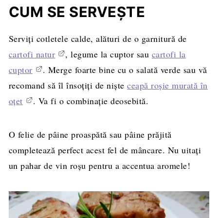
CUM SE SERVEȘTE
Serviți cotletele calde, alături de o garnitură de
cartofi natur
, legume la cuptor sau
cartofi la
cuptor
. Merge foarte bine cu o salată verde sau vă
recomand să îl însoţiţi de nişte
ceapă roşie murată în
oţet
. Va fi o combinaţie deosebită.
O felie de pâine proaspătă sau pâine prăjită
completează perfect acest fel de mâncare. Nu uitați
un pahar de vin roșu pentru a accentua aromele!