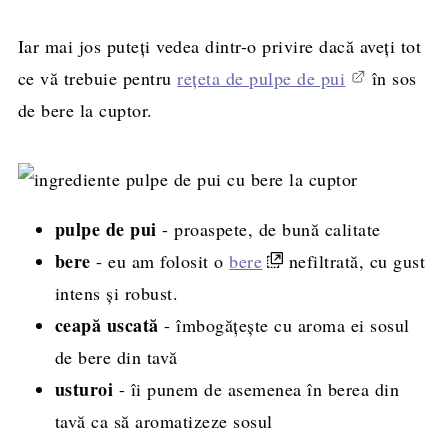
Iar mai jos puteți vedea dintr-o privire dacă aveți tot
ce vă trebuie pentru
rețeta de pulpe de pui
în sos
de bere la cuptor.
pulpe de pui
- proaspete, de bună calitate
bere
- eu am folosit o
bere
nefiltrată, cu gust
intens și robust.
ceapă uscată
- îmbogățește cu aroma ei sosul
de bere din tavă
usturoi
- îi punem de asemenea în berea din
tavă ca să aromatizeze sosul