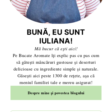
BUNĂ, EU SUNT
IULIANA!
Mă bucur că ești aici!
Pe Bucate Aromate îți explic pas cu pas cum
să gătești mâncăruri gustoase și deserturi
delicioase cu ingrediente simple și naturale.
Găsești aici peste 1300 de rețete, așa că
meniul familiei tale e mereu asigurat!
Despre mine și povestea blogului