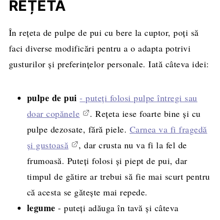
REȚETĂ
În rețeta de pulpe de pui cu bere la cuptor, poți să
faci diverse modificări pentru a o adapta potrivi
gusturilor și preferințelor personale. Iată câteva idei:
pulpe de pui
- puteți folosi pulpe întregi sau
doar copănele
. Rețeta iese foarte bine și cu
pulpe dezosate, fără piele.
Carnea va fi fragedă
și gustoasă
, dar crusta nu va fi la fel de
frumoasă. Puteți folosi și piept de pui, dar
timpul de gătire ar trebui să fie mai scurt pentru
că acesta se gătește mai repede.
legume
- puteți adăuga în tavă și câteva