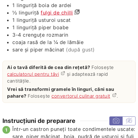
1
linguriță
boia de ardei
½
linguriță
fulgi de chilli
1
linguriță
usturoi uscat
1
linguriță
piper boabe
3-4
crenguțe
rozmarin
coaja rasă de la ¼ de lămâie
sare și piper măcinat
(după gust)
Ai o tavă diferită de cea din rețetă?
Folosește
calculatorul pentru tăvi
și adaptează rapid
cantitățile.
Vrei să transformi gramele în linguri, căni sau
pahare?
Folosește
convertorul culinar gratuit
.
Instrucțiuni de preparare
Într-un castron puneți toate condimentele uscate:
sare, piper măcinat, boia, pudră de usturoi și fuli