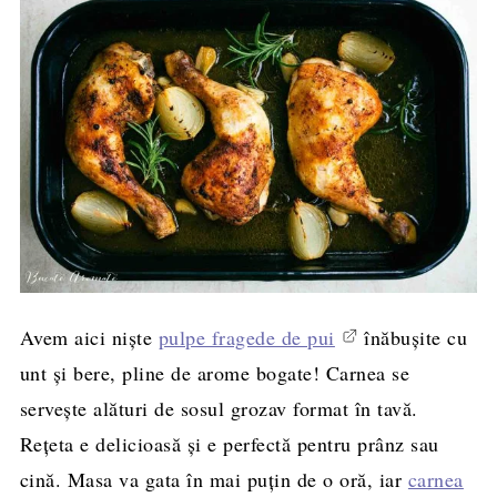
Avem aici niște
pulpe fragede de pui
înăbușite cu
unt și bere, pline de arome bogate! Carnea se
servește alături de sosul grozav format în tavă.
Rețeta e delicioasă și e perfectă pentru prânz sau
cină. Masa va gata în mai puțin de o oră, iar
carnea