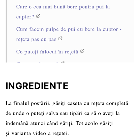
Care e cea mai bună bere pentru pui la
cuptor?
Cum facem pulpe de pui cu bere la cuptor -
rețeta pas cu pas
Ce puteți înlocui în rețetă
Cum se păstrează
Alte rețete delicioase cu carne de pui
INGREDIENTE
Garnituri de cartofi pentru pulpe de pui cu
bere la cuptor
La finalul postării, găsiți caseta cu rețeta completă
Rețeta completă, cantități și mod de
de unde o puteți salva sau tipări ca să o aveți la
preparare
îndemână atunci când gătiți. Tot acolo găsiți
și varianta video a rețetei.