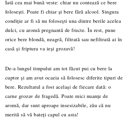
Iată cea mai bună veste: chiar nu contează ce bere
folosești. Poate fi chiar și bere fără alcool. Singura
condiție ar fi să nu folosești una dintre berile acelea
dulci, cu aromă pregnantă de fructe. În rest, pune
orice bere blondă, neagră, filtrată sau nefiltrată ai în
casă și friptura va ieși grozavă!
De-a lungul timpului am tot făcut pui cu bere la
cuptor și am avut ocazia să folosesc diferite tipuri de
bere. Rezultatul a fost același de fiecare dată: o
carne grozav de fragedă. Poate mici nuanțe de
aromă, dar sunt aproape insesizabile, zău că nu
merită să vă bateți capul cu asta!