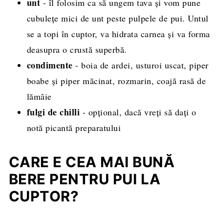
unt
- îl folosim ca să ungem tava și vom pune
cubulețe mici de unt peste pulpele de pui. Untul
se a topi în cuptor, va hidrata carnea și va forma
deasupra o crustă superbă.
condimente
- boia de ardei, usturoi uscat, piper
boabe și piper măcinat, rozmarin, coajă rasă de
lămâie
fulgi de chilli
- opțional, dacă vreți să dați o
notă picantă preparatului
CARE E CEA MAI BUNĂ
BERE PENTRU PUI LA
CUPTOR?