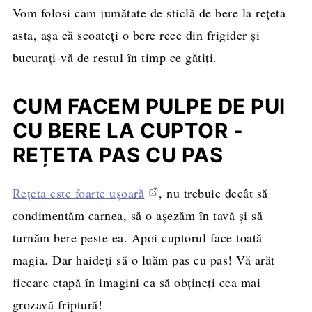
Vom folosi cam jumătate de sticlă de bere la rețeta
asta, așa că scoateți o bere rece din frigider și
bucurați-vă de restul în timp ce gătiți.
CUM FACEM PULPE DE PUI
CU BERE LA CUPTOR -
REȚETA PAS CU PAS
Rețeta este foarte ușoară
, nu trebuie decât să
condimentăm carnea, să o așezăm în tavă și să
turnăm bere peste ea. Apoi cuptorul face toată
magia. Dar haideți să o luăm pas cu pas! Vă arăt
fiecare etapă în imagini ca să obțineți cea mai
grozavă friptură!