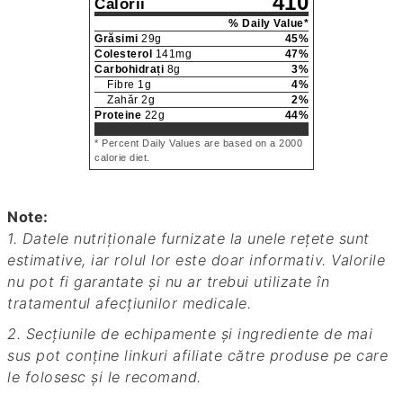
410
Calorii
% Daily Value*
Grăsimi
29
g
45
%
Colesterol
141
mg
47
%
Carbohidrați
8
g
3
%
Fibre
1
g
4
%
Zahăr
2
g
2
%
Proteine
22
g
44
%
* Percent Daily Values are based on a 2000
calorie diet.
Note:
1. Datele nutriționale furnizate la unele rețete sunt
estimative, iar rolul lor este doar informativ. Valorile
nu pot fi garantate și nu ar trebui utilizate în
tratamentul afecțiunilor medicale.
2. Secțiunile de echipamente și ingrediente de mai
sus pot conține linkuri afiliate către produse pe care
le folosesc și le recomand.