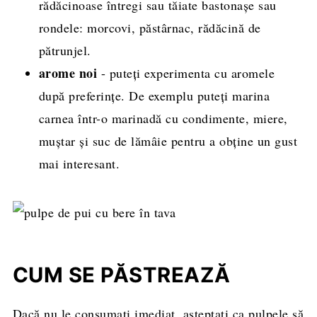
rădăcinoase întregi sau tăiate bastonașe sau
rondele: morcovi, păstârnac, rădăcină de
pătrunjel.
arome noi
- puteți experimenta cu aromele
după preferințe. De exemplu puteți marina
carnea într-o marinadă cu condimente, miere,
muștar și suc de lămâie pentru a obține un gust
mai interesant.
CUM SE PĂSTREAZĂ
Dacă nu le consumați imediat, așteptați ca pulpele să