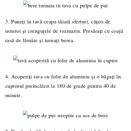
3. Puneți în tavă ceapa tăiată sferturi, cățeii de
usturoi și crenguțele de rozmarin. Presărați cu coajă
rasă de lămâie și turnați berea.
4. Acoperiți tava cu folie de aluminiu și o băgați în
cuptorul preîncălzit la 180 de grade pentru 40 de
minute.