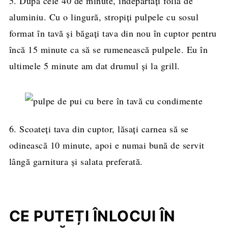
5. După cele 40 de minute, îndepărtați folia de
aluminiu. Cu o lingură, stropiți pulpele cu sosul
format în tavă și băgați tava din nou în cuptor pentru
încă 15 minute ca să se rumenească pulpele. Eu în
ultimele 5 minute am dat drumul și la grill.
6. Scoateți tava din cuptor, lăsați carnea să se
odinească 10 minute, apoi e numai bună de servit
lângă garnitura și salata preferată.
CE PUTEȚI ÎNLOCUI ÎN