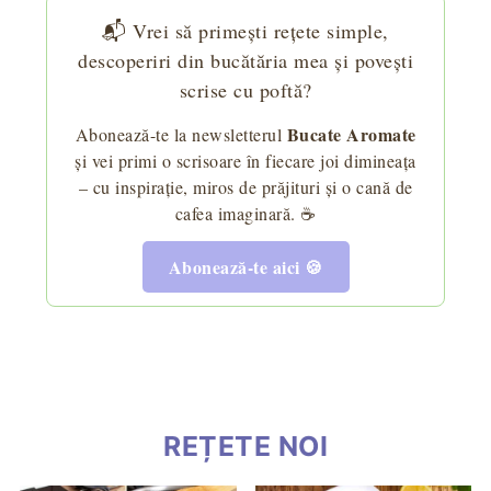
📬 Vrei să primești rețete simple,
descoperiri din bucătăria mea și povești
scrise cu poftă?
Bucate Aromate
Abonează-te la newsletterul
și vei primi o scrisoare în fiecare joi dimineața
– cu inspirație, miros de prăjituri și o cană de
cafea imaginară. ☕
Abonează-te aici 🍪
REȚETE NOI