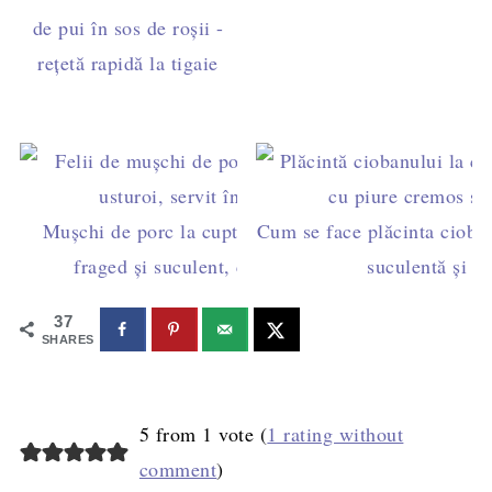
de pui în sos de roșii -
rețetă rapidă la tigaie
Mușchi de porc la cuptor împănat cu usturoi –
Cum se face plăcinta cioban
fraged și suculent, cu sos roșu din tavă
suculentă și p
37
SHARES
5 from 1 vote (
1 rating without
comment
)