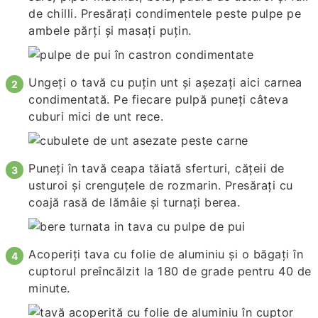
de chilli. Presărați condimentele peste pulpe pe
ambele părți și masați puțin.
Ungeți o tavă cu puțin unt și așezați aici carnea
condimentată. Pe fiecare pulpă puneți câteva
cuburi mici de unt rece.
Puneți în tavă ceapa tăiată sferturi, cățeii de
usturoi și crenguțele de rozmarin. Presărați cu
coajă rasă de lămâie și turnați berea.
Acoperiți tava cu folie de aluminiu și o băgați în
cuptorul preîncălzit la 180 de grade pentru 40 de
minute.