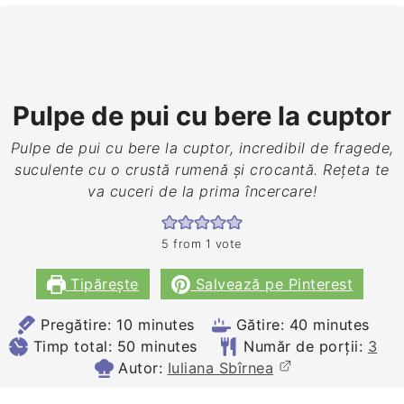
Pulpe de pui cu bere la cuptor
Pulpe de pui cu bere la cuptor, incredibil de fragede,
suculente cu o crustă rumenă și crocantă. Rețeta te
va cuceri de la prima încercare!
5
from 1 vote
Tipărește
Salvează pe Pinterest
minutes
minutes
Pregătire:
10
minutes
Gătire:
40
minutes
minutes
Timp total:
50
minutes
Număr de porții:
3
Autor:
Iuliana Sbîrnea