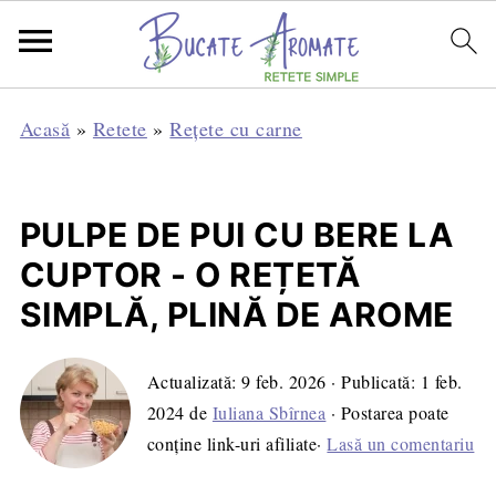
Acasă
»
Retete
»
Rețete cu carne
PULPE DE PUI CU BERE LA
CUPTOR - O REȚETĂ
SIMPLĂ, PLINĂ DE AROME
Actualizată:
9 feb. 2026
· Publicată:
1 feb.
2024
de
Iuliana Sbîrnea
· Postarea poate
conține link-uri afiliate·
Lasă un comentariu