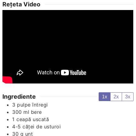
Rețeta Video
Ingrediente
1x
2x
3x
3
pulpe întregi
300
ml
bere
1
ceapă uscată
4-5
căței
de usturoi
30
g
unt