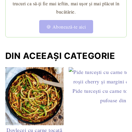
trucuri ca să-ți fie mai ieftin, mai ușor și mai plăcut în
bucătărie.
🍪 Abonează-te aici
DIN ACEEAȘI CATEGORIE
Pide turcești cu carne toca
pufoase din 5
Dovlecei cu carne tocată