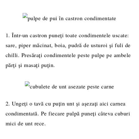
1. Într-un castron puneți toate condimentele uscate:
sare, piper măcinat, boia, pudră de usturoi și fuli de
chilli. Presărați condimentele peste pulpe pe ambele
părți și masați puțin.
2. Ungeți o tavă cu puțin unt și așezați aici carnea
condimentată. Pe fiecare pulpă puneți câteva cuburi
mici de unt rece.