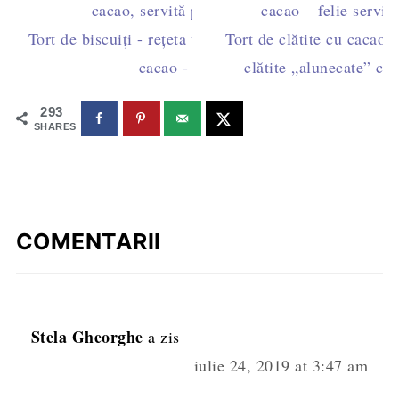
Tort de biscuiți - rețeta veche cu cremă fiartă de
Tort de clătite cu cacao 
cacao - fără ouă
clătite „alunecate” c
293
SHARES
COMENTARII
Stela Gheorghe
a zis
iulie 24, 2019 at 3:47 am