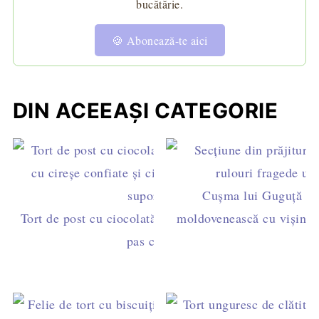
bucătărie.
🍪 Abonează-te aici
DIN ACEEAȘI CATEGORIE
Cușma lui Guguță – r
Tort de post cu ciocolată și gem de caise – rețetă
moldovenească cu vișine ș
pas cu pas