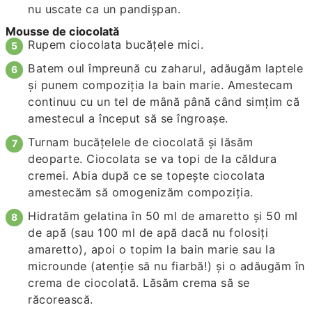
nu uscate ca un pandişpan.
Mousse de ciocolată
Rupem ciocolata bucăţele mici.
Batem oul împreună cu zaharul, adăugăm laptele
și punem compoziția la bain marie. Amestecam
continuu cu un tel de mână până când simțim că
amestecul a început să se îngroașe.
Turnam bucățelele de ciocolată și lăsăm
deoparte. Ciocolata se va topi de la căldura
cremei. Abia după ce se topeşte ciocolata
amestecăm să omogenizăm compoziția.
Hidratăm gelatina în 50 ml de amaretto şi 50 ml
de apă (sau 100 ml de apă dacă nu folosiți
amaretto), apoi o topim la bain marie sau la
microunde (atenţie să nu fiarbă!) și o adăugăm în
crema de ciocolată. Lăsăm crema să se
răcorească.