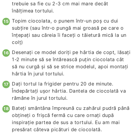
trebuie sa fie cu 2-3 cm mai mare decât
înălțimea tortului.
Topim ciocolata, o punem într-un poș cu dui
subțire (sau într-o pungă mai groasă pe care o
înțepați sau căreia îi faceți o tăietură mică la un
colţ)
Desenați ce model doriți pe hârtia de copt, lăsaţi
1-2 minute să se întărească puţin ciocolata cât
să nu curgă şi să se strice modelul, apoi montaţi
hârtia în jurul tortului.
Daţi tortul la frigider pentru 20 de minute.
Îndepărtaţi uşor hârtia. Dantela de ciocolată va
rămâne în jurul tortului.
Bateţi smântâna împreună cu zahărul pudră până
obţineţi o frişcă fermă cu care ornaţi după
inspiraţie partea de sus a tortului. Eu am mai
presărat câteva picături de ciocolată.