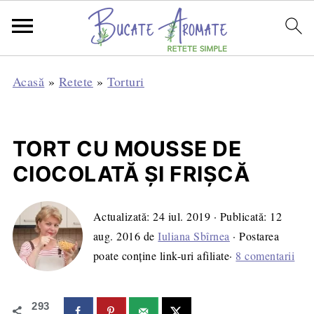
Acasă
»
Retete
»
Torturi
TORT CU MOUSSE DE
CIOCOLATĂ ŞI FRIŞCĂ
Actualizată:
24 iul. 2019
· Publicată:
12
aug. 2016
de
Iuliana Sbîrnea
· Postarea
poate conține link-uri afiliate·
8 comentarii
293