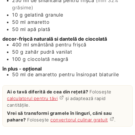
250
ml
de smântână pentru frişcă
(min 32%
grăsime)
10
g
gelatină granule
50
ml
amaretto
50
ml
apă plată
decor-frişcă naturală si dantelă de ciocolată
400
ml
smântână pentru frişcă
50
g
zahăr pudră vanilat
100
g
ciocolată neagră
în plus - opţional
50
ml
de amaretto pentru însiropat blaturile
Ai o tavă diferită de cea din rețetă?
Folosește
calculatorul pentru tăvi
și adaptează rapid
cantitățile.
Vrei să transformi gramele în linguri, căni sau
pahare?
Folosește
convertorul culinar gratuit
.