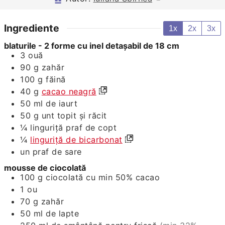
Ingrediente
1x
2x
3x
blaturile - 2 forme cu inel detaşabil de 18 cm
3
ouă
90
g
zahăr
100
g
făină
40
g
cacao neagră
50
ml
de iaurt
50
g
unt topit şi răcit
¼
linguriţă praf de copt
¼
linguriţă de bicarbonat
un praf de sare
mousse de ciocolată
100
g
ciocolată cu min 50% cacao
1
ou
70
g
zahăr
50
ml
de lapte