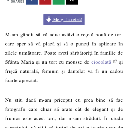
SHARES
Mergi la rețetă
M-am gândit să vă aduc astăzi o reţetă nouă de tort
care sper să vă placă şi să o puneţi în aplicare în
zilele următoare. Poate aveţi sărbătoriţi în familie de
Sfânta Maria şi un tort cu mousse de
ciocolată
şi
frişcă naturală, feminin şi dantelat va fi un cadou
foarte apreciat.
Nu ştiu dacă m-am priceput eu prea bine să fac
fotografii care chiar să arate cât de elegant şi de
frumos este acest tort, dar m-am străduit. În ciuda
aspectului, să ştiţi că tortul de azi e foarte uşor de