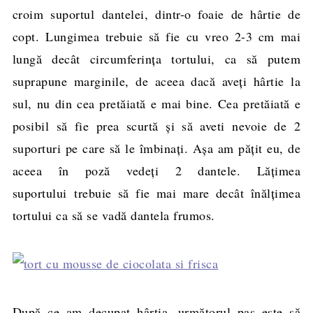
croim suportul dantelei, dintr-o foaie de hârtie de
copt. Lungimea trebuie să fie cu vreo 2-3 cm mai
lungă decât circumferinţa tortului, ca să putem
suprapune marginile, de aceea dacă aveţi hârtie la
sul, nu din cea pretăiată e mai bine. Cea pretăiată e
posibil să fie prea scurtă şi să aveti nevoie de 2
suporturi pe care să le îmbinaţi. Aşa am păţit eu, de
aceea în poză vedeţi 2 dantele. Lăţimea
suportului trebuie să fie mai mare decât înălţimea
tortului ca să se vadă dantela frumos.
După ce am decupat hârtia, următorul pas este să