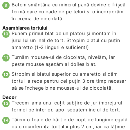
Batem smântâna cu mixerul pană devine o frișcă
fermă care nu cade de pe teluri și o încorporăm
în crema de ciocolată.
Asamblarea tortului
Punem primul blat pe un platou și montam în
jurul lui un inel de tort. Stropim blatul cu puţin
amaretto (1-2 linguri e suficient!)
Turnăm mousse-ul de ciocolată, nivelăm, iar
peste mousse așezăm al doilea blat.
Stropim si blatul superior cu amaretto si dăm
tortul la rece pentru cel puţin 3 ore timp necesar
să se închege bine mousse-ul de ciocolată.
Decor
Trecem lama unui cuțit subțire de jur împrejurul
formei pe interior, apoi scoatem inelul de tort.
Tăiem o foaie de hârtie de copt de lungime egală
cu circumferinţa tortului plus 2 cm, iar ca lăţime