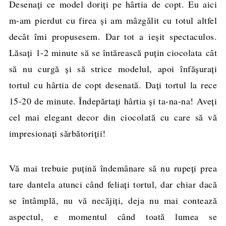
Desenaţi ce model doriţi pe hârtia de copt. Eu aici
m-am pierdut cu firea şi am mâzgălit cu totul altfel
decât îmi propusesem. Dar tot a ieşit spectaculos.
Lăsaţi 1-2 minute să se întărească puţin ciocolata cât
să nu curgă și să strice modelul, apoi înfăşuraţi
tortul cu hârtia de copt desenată. Daţi tortul la rece
15-20 de minute. Îndepărtaţi hârtia şi ta-na-na! Aveţi
cel mai elegant decor din ciocolată cu care să vă
impresionaţi sărbătoriţii!
Vă mai trebuie puţină îndemânare să nu rupeţi prea
tare dantela atunci când feliaţi tortul, dar chiar dacă
se întâmplă, nu vă necăjiți, deja nu mai contează
aspectul, e momentul când toată lumea se