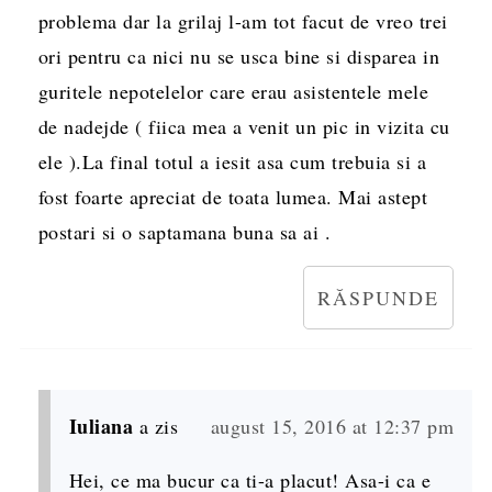
problema dar la grilaj l-am tot facut de vreo trei
ori pentru ca nici nu se usca bine si disparea in
guritele nepotelelor care erau asistentele mele
de nadejde ( fiica mea a venit un pic in vizita cu
ele ).La final totul a iesit asa cum trebuia si a
fost foarte apreciat de toata lumea. Mai astept
postari si o saptamana buna sa ai .
RĂSPUNDE
Iuliana
a zis
august 15, 2016 at 12:37 pm
Hei, ce ma bucur ca ti-a placut! Asa-i ca e