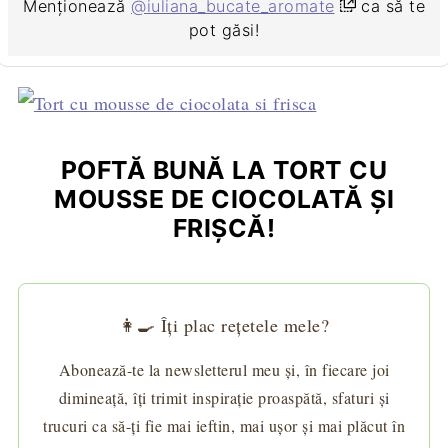
Menționează
@iuliana_bucate_aromate
ca să te
pot găsi!
POFTĂ BUNĂ LA TORT CU
MOUSSE DE CIOCOLATĂ ŞI
FRIŞCĂ!
👩‍🍳 Îți plac rețetele mele?
Abonează-te la newsletterul meu și, în fiecare joi
dimineață, îți trimit inspirație proaspătă, sfaturi și
trucuri ca să-ți fie mai ieftin, mai ușor și mai plăcut în