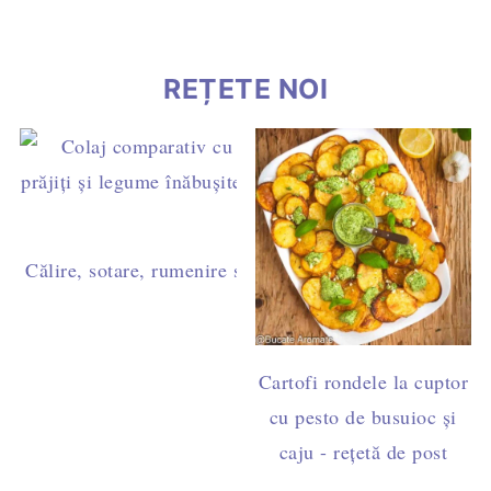
REȚETE NOI
Călire, sotare, rumenire sau prăjire? Diferențe și timpi 
Cartofi rondele la cuptor
cu pesto de busuioc și
caju - rețetă de post