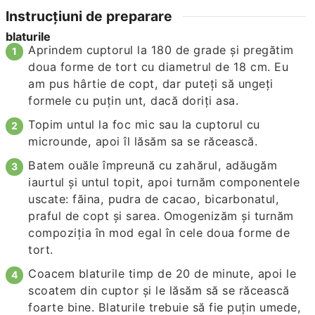
Instrucțiuni de preparare
blaturile
Aprindem cuptorul la 180 de grade şi pregătim
doua forme de tort cu diametrul de 18 cm. Eu
am pus hârtie de copt, dar puteți să ungeţi
formele cu puţin unt, dacă doriți asa.
Topim untul la foc mic sau la cuptorul cu
microunde, apoi îl lăsăm sa se răcească.
Batem ouăle împreună cu zahărul, adăugăm
iaurtul și untul topit, apoi turnăm componentele
uscate: făina, pudra de cacao, bicarbonatul,
praful de copt şi sarea. Omogenizăm şi turnăm
compoziția în mod egal în cele doua forme de
tort.
Coacem blaturile timp de 20 de minute, apoi le
scoatem din cuptor şi le lăsăm să se răcească
foarte bine. Blaturile trebuie să fie puţin umede,