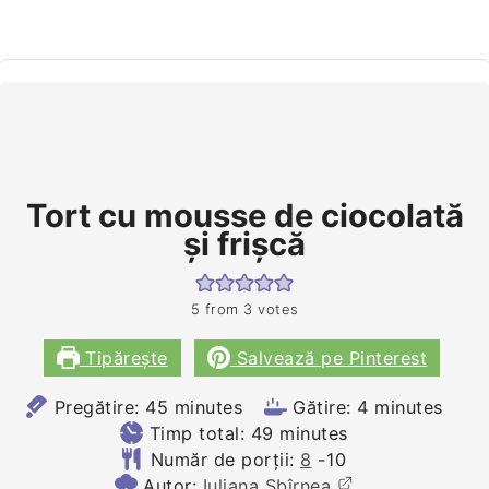
Tort cu mousse de ciocolată
şi frişcă
5
from
3
votes
Tipărește
Salvează pe Pinterest
minutes
minutes
Pregătire:
45
minutes
Gătire:
4
minutes
minutes
Timp total:
49
minutes
Număr de porții:
8
-10
Autor:
Iuliana Sbîrnea