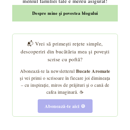
meniul familiei tale e mereu asigurat!
Despre mine și povestea blogului
📬 Vrei să primești rețete simple,
descoperiri din bucătăria mea și povești
scrise cu poftă?
Bucate Aromate
Abonează-te la newsletterul
și vei primi o scrisoare în fiecare joi dimineața
– cu inspirație, miros de prăjituri și o cană de
cafea imaginară. ☕
Abonează-te aici 🍪