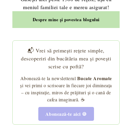
meniul familiei tale e mereu asigurat!
Despre mine și povestea blogului
📬 Vrei să primești rețete simple,
descoperiri din bucătăria mea și povești
scrise cu poftă?
Bucate Aromate
Abonează-te la newsletterul
și vei primi o scrisoare în fiecare joi dimineața
– cu inspirație, miros de prăjituri și o cană de
cafea imaginară. ☕
Abonează-te aici 🍪