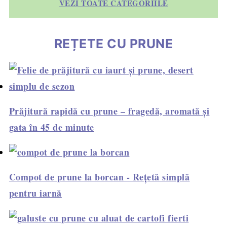
VEZI TOATE CATEGORIILE
REȚETE CU PRUNE
Prăjitură rapidă cu prune – fragedă, aromată și
gata în 45 de minute
Compot de prune la borcan - Rețetă simplă
pentru iarnă