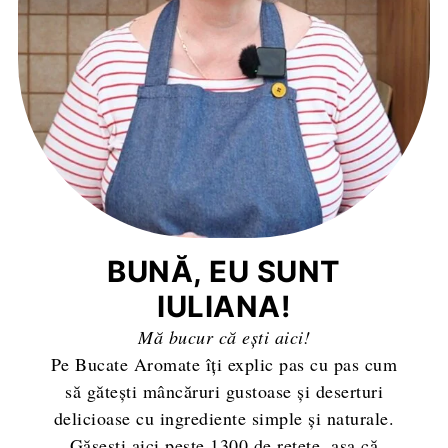
BUNĂ, EU SUNT
IULIANA!
Mă bucur că ești aici!
Pe Bucate Aromate îți explic pas cu pas cum
să gătești mâncăruri gustoase și deserturi
delicioase cu ingrediente simple și naturale.
Găsești aici peste 1300 de rețete, așa că