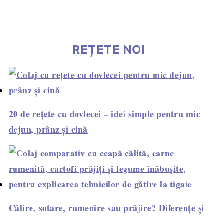
REȚETE NOI
20 de rețete cu dovlecei – idei simple pentru mic
dejun, prânz și cină
Călire, sotare, rumenire sau prăjire? Diferențe și