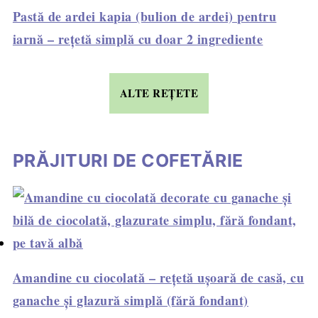
Pastă de ardei kapia (bulion de ardei) pentru
iarnă – rețetă simplă cu doar 2 ingrediente
ALTE REȚETE
PRĂJITURI DE COFETĂRIE
Amandine cu ciocolată – rețetă ușoară de casă, cu
ganache și glazură simplă (fără fondant)