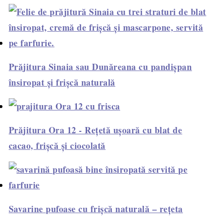
Prăjitura Sinaia sau Dunăreana cu pandișpan
însiropat și frișcă naturală
Prăjitura Ora 12 - Rețetă ușoară cu blat de
cacao, frișcă și ciocolată
Savarine pufoase cu frișcă naturală – rețeta