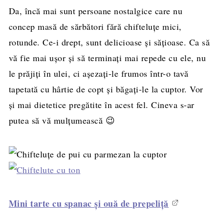
Da, încă mai sunt persoane nostalgice care nu
concep masă de sărbători fără chifteluţe mici,
rotunde. Ce-i drept, sunt delicioase şi săţioase. Ca să
vă fie mai uşor şi să terminaţi mai repede cu ele, nu
le prăjiţi în ulei, ci aşezaţi-le frumos într-o tavă
tapetată cu hârtie de copt şi băgaţi-le la cuptor. Vor
şi mai dietetice pregătite în acest fel. Cineva s-ar
putea să vă mulţumească 😉
Mini tarte cu spanac şi ouă de prepeliţă