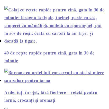
40 de rețete rapide pentru cină, gata în 30 de
minute
Ardei iuți în oțet, fără fierbere – rețetă pentru
iarnă, crocanți și aromați