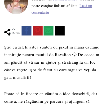
poate conține link-uri afiliate·
Lasă un
comentariu
27
SHARES
Ştiu că zilele astea sunteţi cu pixul în mână căutând
inspiraţie pentru meniul de Revelion 🙂 De aceea m-
am gândit să vă sar în ajutor şi să strâng la un loc
câteva reţete uşor de făcut cu care sigur vă veţi da
gata musafirii!
Poate că în fiecare an căutăm o idee deosebită, dar
cumva, ne răzgândim pe parcurs şi ajungem să