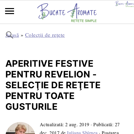
Acasă
»
Colecții de rețete
APERITIVE FESTIVE
PENTRU REVELION -
SELECŢIE DE REŢETE
PENTRU TOATE
GUSTURILE
Actualizată:
2 aug. 2019
· Publicată:
27
dec. 2017
de
Iuliana Sbîrnea
· Postarea