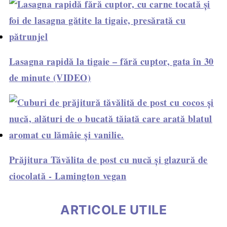
Lasagna rapidă la tigaie – fără cuptor, gata în 30
de minute (VIDEO)
Prăjitura Tăvălita de post cu nucă și glazură de
ciocolată - Lamington vegan
ARTICOLE UTILE