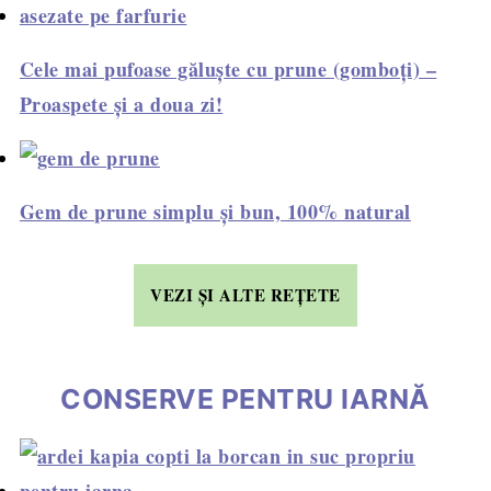
Cele mai pufoase găluște cu prune (gomboți) –
Proaspete și a doua zi!
Gem de prune simplu și bun, 100% natural
VEZI ȘI ALTE REȚETE
CONSERVE PENTRU IARNĂ