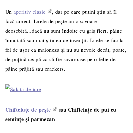
Un
aperitiv clasic
, dar pe care puţini ştiu să îl
facă corect. Icrele de peşte au o savoare
deosebită...dacă nu sunt îndoite cu griş fiert, pâine
înmuiată sau mai ştiu eu ce invenţii. Icrele se fac la
fel de uşor ca maioneza şi nu au nevoie decât, poate,
de puţină ceapă ca să fie savuroase pe o felie de
pâine prăjită sau crackers.
Chifteluţe de peşte
Chifteluţe de pui cu
sau
seminţe şi parmezan