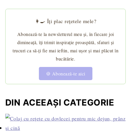
👩‍🍳 Îți plac rețetele mele?
Abonează-te la newsletterul meu și, în fiecare joi
dimineață, îți trimit inspirație proaspătă, sfaturi și
trucuri ca să-ți fie mai ieftin, mai ușor și mai plăcut în
bucătărie.
🍪 Abonează-te aici
DIN ACEEAȘI CATEGORIE