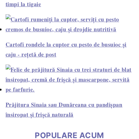
timpi la tigaie
Cartofi rondele la cuptor cu pesto de busuioc și
caju - rețetă de post
Prăjitura Sinaia sau Dunăreana cu pandișpan
însiropat și frișcă naturală
POPULARE ACUM