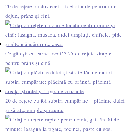
20 de rețete cu dovlecei – idei simple pentru mic
dejun, prânz și cină
Ce gătești cu carne tocată? 25 de rețete simple
pentru prânz și cină
20 de rețete cu foi subțiri cumpărate – plăcinte dulci
și sărate, simple și rapide