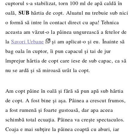
cuptorul s-a stabilizat, torn 100 ml de apă caldă în
SUB
oală,
hârtia de copt. Aluatul nu trebuie sub nici
o formă să intre în contact direct cu apa! Tehnica
aceasta am văzut-o la pâinea ungurească a fetelor de
la
Savori Urbane
și am aplicat-o și eu. Înainte să
bag oala în cuptor, îi pun capacul și tai de jur
împrejur hârtia de copt care iese de sub capac, ca să
nu se ardă și să miroasă urât la copt.
Am copt pâine în oală și fără să pun apă sub hârtia
de copt. A fost bine și așa. Pâinea a crescut frumos,
a fost rumenă și foarte gustoasă, dar apa aceea
schimbă total ecuația. Pâinea va crește spectaculos.
Coaja e mai subțire la pâinea coaptă cu aburi, iar