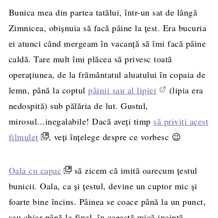
Bunica mea din partea tatălui, într-un sat de lângă
Zimnicea, obișnuia să facă pâine la țest. Era bucuria
ei atunci când mergeam în vacanță să îmi facă pâine
caldă. Tare mult îmi plăcea să privesc toată
operațiunea, de la frământatul aluatului în copaia de
lemn, până la coptul
pâinii sau al lipiei
(lipia era
nedospită) sub pălăria de lut. Gustul,
mirosul...inegalabile! Dacă aveți timp
să priviți acest
filmuleț
, veți înțelege despre ce vorbesc 😉
Oala cu capac
să zicem că imită oarecum țestul
bunicii. Oala, ca și țestul, devine un cuptor mic și
foarte bine încins. Pâinea se coace până la un punct,
sau chiar până la final, în această mică incintă.