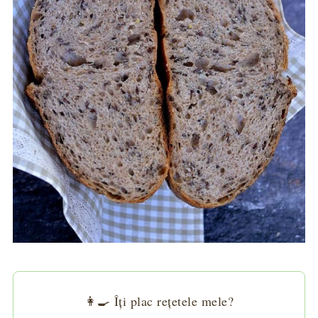
👩‍🍳 Îți plac rețetele mele?