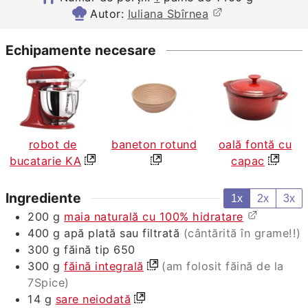
Autor:
Iuliana Sbîrnea
Echipamente necesare
robot de
baneton rotund
oală fontă cu
bucatarie KA
capac
Ingrediente
1x
2x
3x
200
g
maia naturală cu 100% hidratare
400
g
apă plată sau filtrată
(cântărită în grame!!)
300
g
făină tip 650
300
g
făină integrală
(am folosit făină de la
7Spice)
14
g
sare neiodată