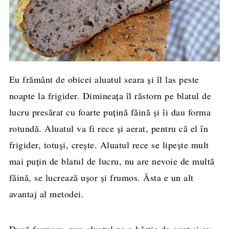
Eu frământ de obicei aluatul seara și îl las peste
noapte la frigider. Dimineața îl răstorn pe blatul de
lucru presărat cu foarte puțină făină și îi dau forma
rotundă. Aluatul va fi rece și aerat, pentru că el în
frigider, totuși, crește. Aluatul rece se lipește mult
mai puțin de blatul de lucru, nu are nevoie de multă
făină, se lucrează ușor și frumos. Ăsta e un alt
avantaj al metodei.
După formare, pun aluatul pe o hârtie de copt și cu