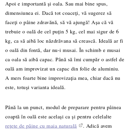
Apoi e importantă și oala. Sau mai bine spus,
dimensiunea ei. Dacă tot coaceți, vă sugerez să
faceți o pâine zdravănă, să vă ajungă! Așa că vă
trebuie o oală de cel puțin 5 kg, cel mai sigur de 6
kg, ca să aibă loc năzdrăvana să crească. Ideală ar fi
o oală din fontă, dar nu-i musai. În schimb e musai
ca oala să aibă capac. Până să îmi cumpăr o astfel de
oală am improvizat un capac din folie de aluminiu.
A mers foarte bine improvizația mea, chiar dacă nu
este, totuși varianta ideală.
Până la un punct, modul de preparare pentru pâinea
coaptă în oală este același ca și pentru celelalte
rețete de pâine cu maia naturală
. Adică avem