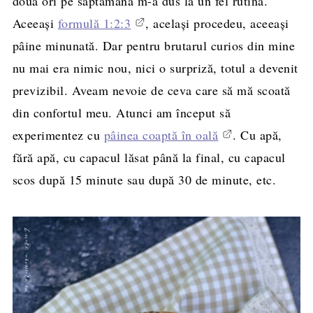
două ori pe săptămână m-a dus la un fel rutină.
Aceeași
formulă 1:2:3
, același procedeu, aceeași
pâine minunată. Dar pentru brutarul curios din mine
nu mai era nimic nou, nici o surpriză, totul a devenit
previzibil. Aveam nevoie de ceva care să mă scoată
din confortul meu. Atunci am început să
experimentez cu
pâinea coaptă în oală
. Cu apă,
fără apă, cu capacul lăsat până la final, cu capacul
scos după 15 minute sau după 30 de minute, etc.