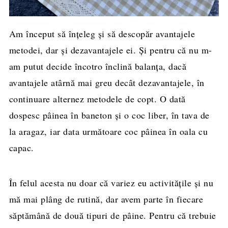
Am început să înțeleg și să descopăr avantajele
metodei, dar și dezavantajele ei. Și pentru că nu m-
am putut decide încotro înclină balanța, dacă
avantajele atârnă mai greu decât dezavantajele, în
continuare alternez metodele de copt. O dată
dospesc pâinea în baneton și o coc liber, în tava de
la aragaz, iar data următoare coc pâinea în oala cu
capac.
În felul acesta nu doar că variez eu activitățile și nu
mă mai plâng de rutină, dar avem parte în fiecare
săptămână de două tipuri de pâine. Pentru că trebuie