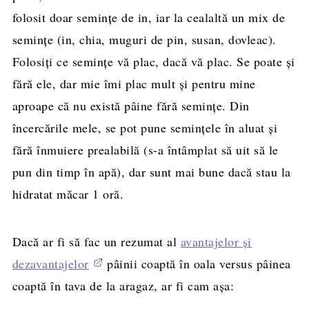
folosit doar semințe de in, iar la cealaltă un mix de
semințe (in, chia, muguri de pin, susan, dovleac).
Folosiți ce semințe vă plac, dacă vă plac. Se poate și
fără ele, dar mie îmi plac mult și pentru mine
aproape că nu există pâine fără semințe. Din
încercările mele, se pot pune semințele în aluat și
fără înmuiere prealabilă (s-a întâmplat să uit să le
pun din timp în apă), dar sunt mai bune dacă stau la
hidratat măcar 1 oră.
Dacă ar fi să fac un rezumat al
avantajelor și
dezavantajelor
pâinii coaptă în oala versus pâinea
coaptă în tava de la aragaz, ar fi cam așa: