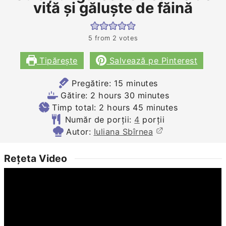
vită și găluște de făină
5
from
2
votes
Tipărește
Salvează pe Pinterest
minutes
Pregătire:
15
minutes
hours
minutes
Gătire:
2
hours
30
minutes
hours
minutes
Timp total:
2
hours
45
minutes
Număr de porții:
4
porții
Autor:
Iuliana Sbîrnea
Rețeta Video