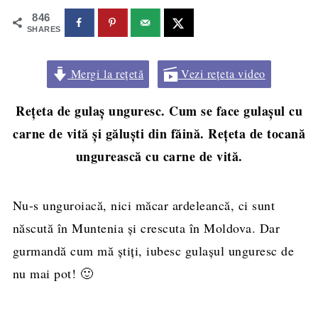
846
SHARES
Mergi la rețetă
Vezi rețeta video
Rețeta de gulaș unguresc. Cum se face gulașul cu
carne de vită și găluști din făină. Rețeta de tocană
ungurească cu carne de vită.
Nu-s unguroiacă, nici măcar ardeleancă, ci sunt
născută în Muntenia și crescuta în Moldova. Dar
gurmandă cum mă știți, iubesc gulașul unguresc de
nu mai pot! 🙂