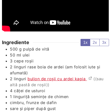
Ingrediente
1x
2x
3x
500
g
pulpă de vită
50
ml
ulei
3
cepe roșii
2
linguri rase
boia de ardei (am folosit iute și
afumată)
2
linguri
bulion de roșii cu ardei kapia
((sau
altă pastă de roșii))
4
căței
de usturoi
1
linguriță
semințe de chimen
cimbru, frunze de dafin
sare și piper după gust