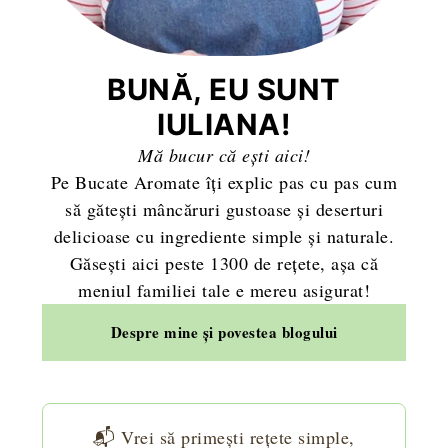
BUNĂ, EU SUNT
IULIANA!
Mă bucur că ești aici!
Pe Bucate Aromate îți explic pas cu pas cum
să gătești mâncăruri gustoase și deserturi
delicioase cu ingrediente simple și naturale.
Găsești aici peste 1300 de rețete, așa că
meniul familiei tale e mereu asigurat!
Despre mine și povestea blogului
📬 Vrei să primești rețete simple,