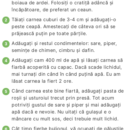
boiaua de ardei. Folosiți o cratiță adâncă și
încăpătoare, de preferat un ceaun.
Tăiați carnea cuburi de 3-4 cm și adăugați-o
peste ceapă. Amestecați de câteva ori să se
prăjească puțin pe toate părțile.
Adăugați și restul condimentelor: sare, piper,
semințe de chimen, cimbru și dafin.
Adăugați cam 400 ml de apă și lăsați carnea să
fiarbă acoperită cu capac. Dacă scade lichidul,
mai turnați din când în când puțină apă. Eu am
lăsat carnea la fiert 2 ore.
Când carnea este bine fiartă, adăugați pasta de
roșii și usturoiul trecut prin presă. Tot acum
potriviți gustul de sare și piper și mai adăugați
apă dacă e nevoie. Nu uitați că gulașul e o
mâncare cu mult sos, deci trebuie mult lichid.
Cât timp fierbe bulionul, vă ocupați de găluștile