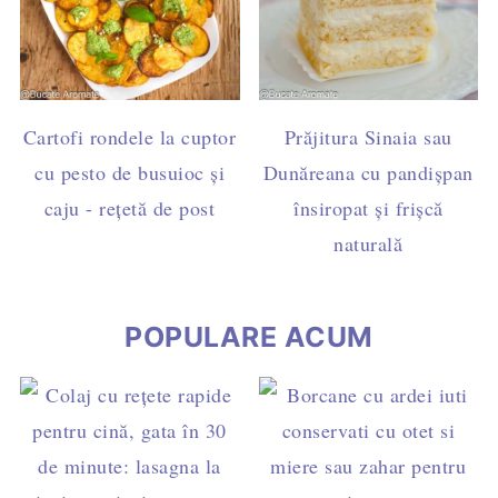
Cartofi rondele la cuptor
Prăjitura Sinaia sau
cu pesto de busuioc și
Dunăreana cu pandișpan
caju - rețetă de post
însiropat și frișcă
naturală
POPULARE ACUM