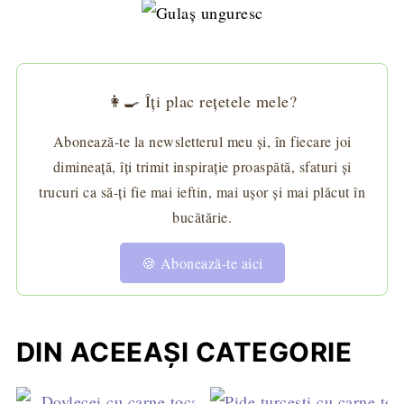
👩‍🍳 Îți plac rețetele mele?
Abonează-te la newsletterul meu și, în fiecare joi
dimineață, îți trimit inspirație proaspătă, sfaturi și
trucuri ca să-ți fie mai ieftin, mai ușor și mai plăcut în
bucătărie.
🍪 Abonează-te aici
DIN ACEEAȘI CATEGORIE