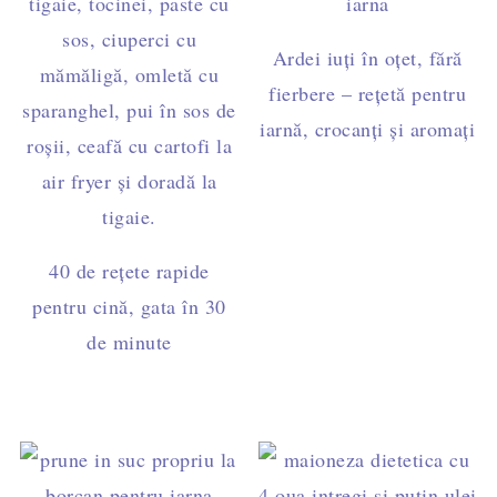
Ardei iuți în oțet, fără
fierbere – rețetă pentru
iarnă, crocanți și aromați
40 de rețete rapide
pentru cină, gata în 30
de minute