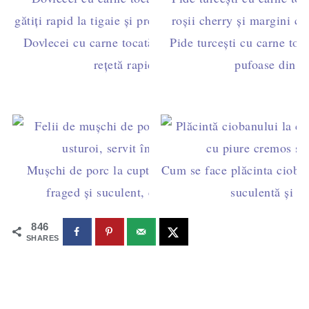
Dovlecei cu carne tocată de pui în sos de roșii -
Pide turcești cu carne toca
rețetă rapidă la tigaie
pufoase din 5
Mușchi de porc la cuptor împănat cu usturoi –
Cum se face plăcinta cioban
fraged și suculent, cu sos roșu din tavă
suculentă și p
846
SHARES