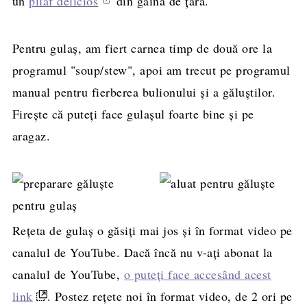
un
pilaf delicios
din găină de țară.
Pentru gulaș, am fiert carnea timp de două ore la
programul "soup/stew", apoi am trecut pe programul
manual pentru fierberea bulionului și a găluștilor.
Firește că puteți face gulașul foarte bine și pe
aragaz.
Rețeta de gulaș o găsiți mai jos și în format video pe
canalul de YouTube. Dacă încă nu v-ați abonat la
canalul de YouTube,
o puteți face accesând acest
link
. Postez rețete noi în format video, de 2 ori pe