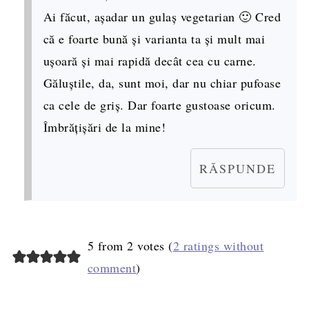
Ai făcut, așadar un gulaș vegetarian 🙂 Cred
că e foarte bună și varianta ta și mult mai
ușoară și mai rapidă decât cea cu carne.
Găluștile, da, sunt moi, dar nu chiar pufoase
ca cele de griș. Dar foarte gustoase oricum.
Îmbrățișări de la mine!
RĂSPUNDE
5 from 2 votes (
2 ratings without
comment
)