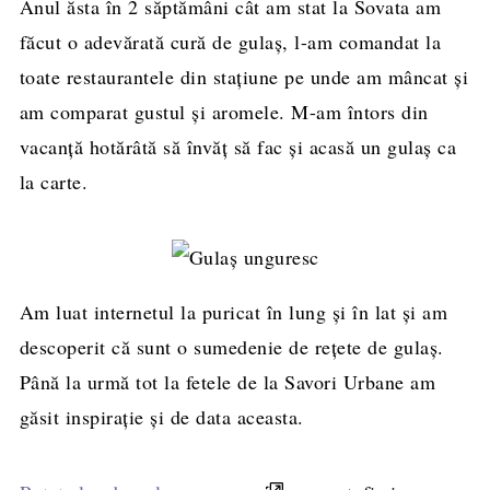
Anul ăsta în 2 săptămâni cât am stat la Sovata am
făcut o adevărată cură de gulaș, l-am comandat la
toate restaurantele din stațiune pe unde am mâncat și
am comparat gustul și aromele. M-am întors din
vacanță hotărâtă să învăț să fac și acasă un gulaș ca
la carte.
Am luat internetul la puricat în lung și în lat și am
descoperit că sunt o sumedenie de rețete de gulaș.
Până la urmă tot la fetele de la Savori Urbane am
găsit inspirație și de data aceasta.