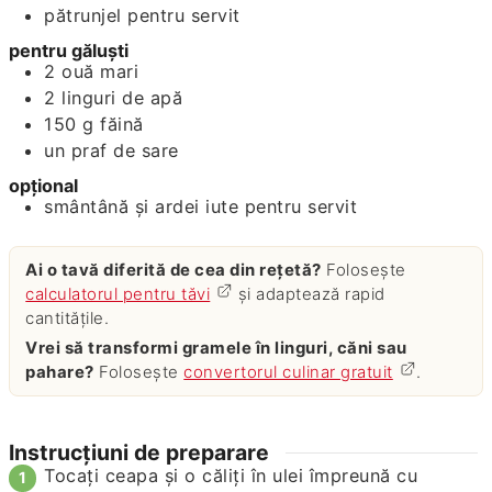
pătrunjel pentru servit
pentru găluști
2
ouă mari
2
linguri
de apă
150
g
făină
un praf de sare
opțional
smântână și ardei iute pentru servit
Ai o tavă diferită de cea din rețetă?
Folosește
calculatorul pentru tăvi
și adaptează rapid
cantitățile.
Vrei să transformi gramele în linguri, căni sau
pahare?
Folosește
convertorul culinar gratuit
.
Instrucțiuni de preparare
Tocați ceapa și o căliți în ulei împreună cu