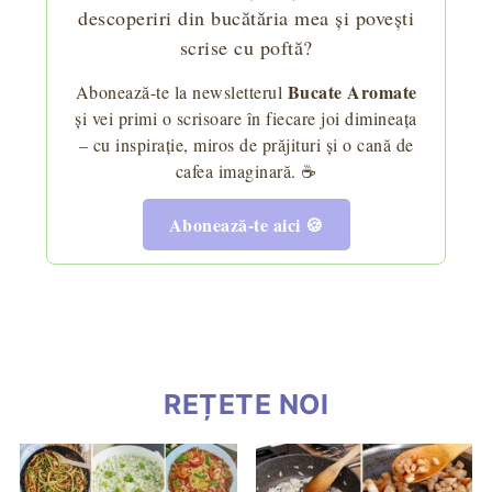
descoperiri din bucătăria mea și povești
scrise cu poftă?
Bucate Aromate
Abonează-te la newsletterul
și vei primi o scrisoare în fiecare joi dimineața
– cu inspirație, miros de prăjituri și o cană de
cafea imaginară. ☕
Abonează-te aici 🍪
REȚETE NOI