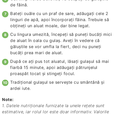
de făină.
Bateți ouăle cu un praf de sare, adăugați cele 2
linguri de apă, apoi încorporați făina. Trebuie să
obțineți un aluat moale, dar bine legat.
Cu lingura umezită, începeți să puneți bucăți mici
de aluat în oala cu gulaș. Aveți în vedere că
găluștile se vor umfla la fiert, deci nu puneți
bucăți prea mari de aluat.
După ce ați pus tot aluatul, lăsați gulașul să mai
fiarbă 15 minute, apoi adăugați pătrunjelul
proaspăt tocat și stingeți focul.
Tradițional gulașul se servește cu smântână și
ardei iute.
Note:
1. Datele nutriționale furnizate la unele rețete sunt
estimative, iar rolul lor este doar informativ. Valorile