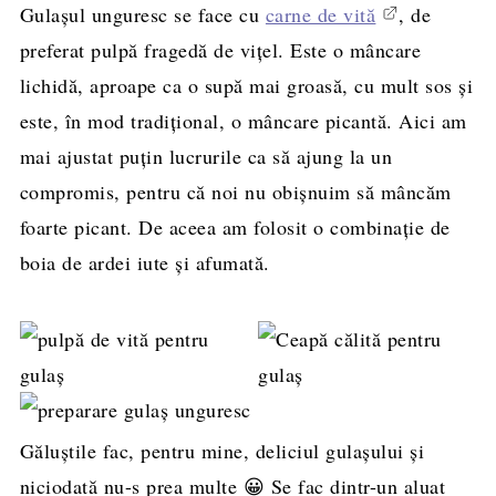
Gulașul unguresc se face cu
carne de vită
, de
preferat pulpă fragedă de vițel. Este o mâncare
lichidă, aproape ca o supă mai groasă, cu mult sos și
este, în mod tradițional, o mâncare picantă. Aici am
mai ajustat puțin lucrurile ca să ajung la un
compromis, pentru că noi nu obișnuim să mâncăm
foarte picant. De aceea am folosit o combinație de
boia de ardei iute și afumată.
Găluștile fac, pentru mine, deliciul gulașului și
niciodată nu-s prea multe 😀 Se fac dintr-un aluat