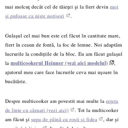
mai molcuț decât cel de tăieței și la fiert devin
moi
și pufoase ca niște norișori
.
Gulașul cel mai bun este cel făcut în cantitate mare,
fiert în ceaun de fontă, la foc de lemne. Noi adaptăm
lucrurile la condițiile de la bloc. Eu am făcut gulașul
multicookerul Heinner (vezi aici modelul)
la
,
ajutorul meu care face lucrurile ceva mai ușoare în
bucătărie.
Despre multicooker am povestit mai multe la
rețeta
de linte cu cârnați (vezi aici)
. Tot la multicooker
am făcut și
supa de găină cu roșii și fidea
, dar și