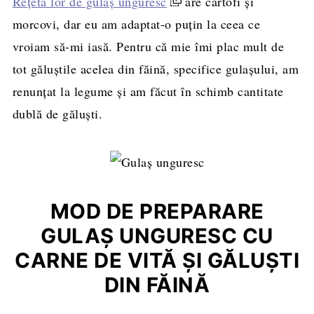
Rețeta lor de gulaș unguresc
are cartofi și
morcovi, dar eu am adaptat-o puțin la ceea ce
vroiam să-mi iasă. Pentru că mie îmi plac mult de
tot găluștile acelea din făină, specifice gulașului, am
renunțat la legume și am făcut în schimb cantitate
dublă de găluști.
MOD DE PREPARARE
GULAȘ UNGURESC CU
CARNE DE VITĂ ȘI GĂLUȘTI
DIN FĂINĂ