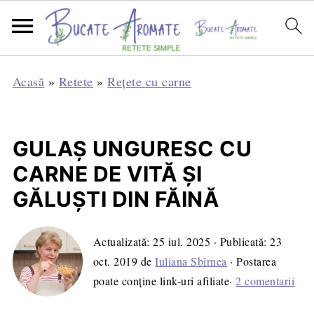
Acasă
»
Retete
»
Rețete cu carne
GULAȘ UNGURESC CU
CARNE DE VITĂ ȘI
GĂLUȘTI DIN FĂINĂ
Actualizată:
25 iul. 2025
· Publicată:
23
oct. 2019
de
Iuliana Sbîrnea
· Postarea
poate conține link-uri afiliate·
2 comentarii