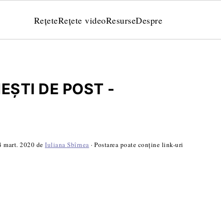
Rețete
Rețete video
Resurse
Despre
ȘTI DE POST -
4 mart. 2020
de
Iuliana Sbîrnea
· Postarea poate conține link-uri