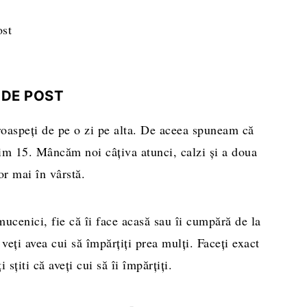
 DE POST
roaspeți de pe o zi pe alta. De aceea spuneam că
im 15. Mâncăm noi câțiva atunci, calzi și a doua
lor mai în vârstă.
ucenici, fie că îi face acasă sau îi cumpără de la
 veți avea cui să împărțiți prea mulți. Faceți exact
 sțiti că aveți cui să îi împărțiți.