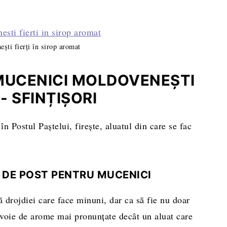
ști fierți în sirop aromat
MUCENICI MOLDOVENEȘTI
- SFINȚIȘORI
n Postul Paștelui, firește, aluatul din care se fac
 DE POST PENTRU MUCENICI
 drojdiei care face minuni, dar ca să fie nu doar
nevoie de arome mai pronunțate decât un aluat care