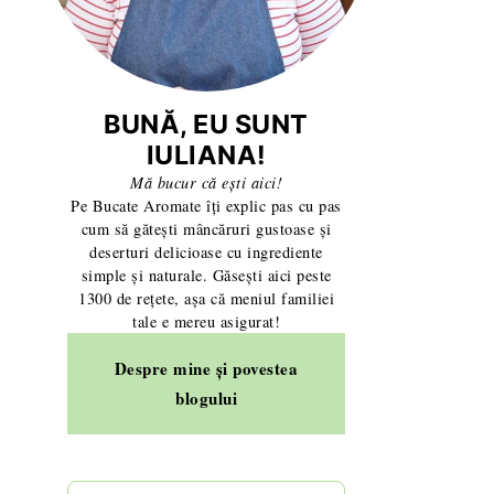
BUNĂ, EU SUNT
IULIANA!
Mă bucur că ești aici!
Pe Bucate Aromate îți explic pas cu pas
cum să gătești mâncăruri gustoase și
deserturi delicioase cu ingrediente
simple și naturale. Găsești aici peste
1300 de rețete, așa că meniul familiei
tale e mereu asigurat!
Despre mine și povestea
blogului