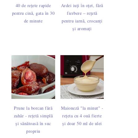
40 de rețete rapide
Ardei iuți în oțet, fără
pentru cină, gata în 30
fierbere – rețetă
de minute
pentru iarnă, crocanți
și aromați
Prune la borcan fără
Maioneză "la minut" -
zahăr - rețetă simplă
rețeta cu 4 ouă fierte
și sănătoasă în suc
și doar 50 ml de ulei
propriu