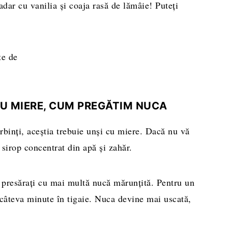
adar cu vanilia și coaja rasă de lămâie! Puteți
.
U MIERE, CUM PREGĂTIM NUCA
binți, aceștia trebuie unși cu miere. Dacă nu vă
 sirop concentrat din apă și zahăr.
 presărați cu mai multă nucă mărunțită. Pentru un
âteva minute în tigaie. Nuca devine mai uscată,