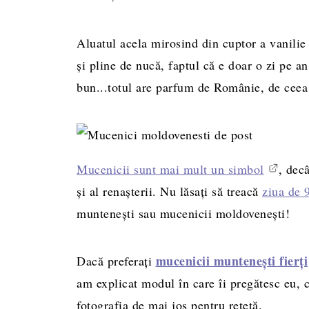
Aluatul acela mirosind din cuptor a vanilie 
și pline de nucă, faptul că e doar o zi pe a
bun...totul are parfum de Românie, de ceea 
Mucenicii sunt mai mult un simbol
, dec
și al renașterii. Nu lăsați să treacă
ziua de 
muntenești sau mucenicii moldovenești!
mucenicii muntenești fierți
Dacă preferați
am explicat modul în care îi pregătesc eu, c
fotografia de mai jos pentru rețetă.