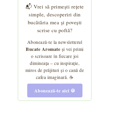
📬 Vrei să primești rețete
simple, descoperiri din
bucătăria mea și povești
scrise cu poftă?
Abonează-te la newsletterul
Bucate Aromate
și vei primi
o scrisoare în fiecare joi
dimineața – cu inspirație,
miros de prăjituri și o cană de
cafea imaginară. ☕
Abonează-te aici 🍪