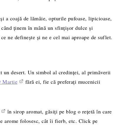
și a coajă de lămâie, opturile pufoase, lipicioase,
n când ținem în mână un sfințișor dulce și
ce ne definește și ne e cel mai aproape de suflet.
ât un desert. Un simbol al credinței, al primăverii
9 Martie
fără ei, fie că preferați mucenicii
în sirop aromat, găsiți pe blog o rețetă în care
e arome folosesc, cât îi fierb, etc. Click pe