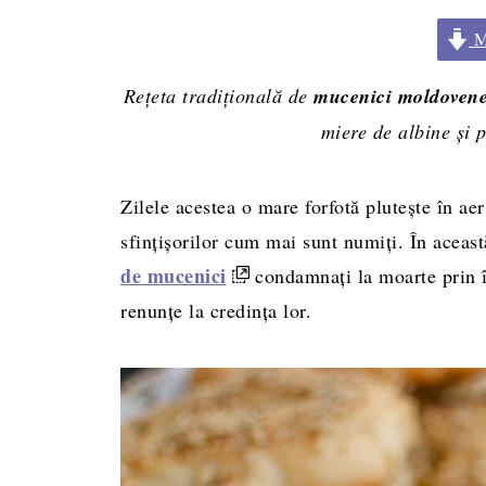
Me
Rețeta tradițională de
mucenici moldoveneș
miere de albine și 
Zilele acestea o mare forfotă plutește în ae
sfințișorilor cum mai sunt numiți. În aceast
de mucenici
condamnați la moarte prin în
renunțe la credința lor.