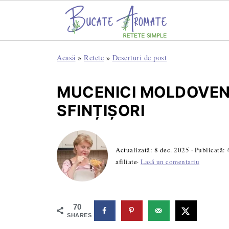
Acasă
»
Retete
»
Deserturi de post
MUCENICI MOLDOVENE
SFINȚIȘORI
Actualizată:
8 dec. 2025
· Publicată:
afiliate·
Lasă un comentariu
70
SHARES