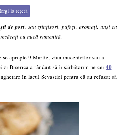
rgi la rețetă
ti de post
, sau sfințișori, pufoși, aromați, unși cu
presărați cu nucă rumenită.
r: se apropie 9 Martie, ziua mucenicilor sau a
40
ă zi Biserica a rânduit să îi sărbătorim pe cei
ghețare în lacul Sevastiei pentru că au refuzat să