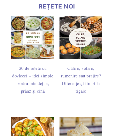
REȚETE NOI
20 de rețete cu
Călire, sotare,
dovlecei – idei simple
rumenire sau prăjire?
pentru mic dejun,
Diferențe și timpi la
prânz și cină
tigaie