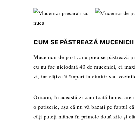
CUM SE PĂSTREAZĂ MUCENICII
Mucenicii de post....nu prea se păstrează p
eu nu fac niciodată 40 de mucenici, ci max
zi, iar câțiva îi împart la cimitir sau vecini
Oricum, în această zi cam toată lumea are m
o patiserie, așa că nu vă bazați pe faptul că
câți puteți mânca în primele două zile și câți