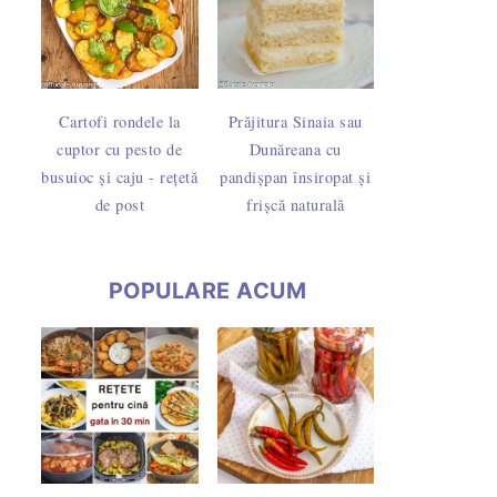
Cartofi rondele la
Prăjitura Sinaia sau
cuptor cu pesto de
Dunăreana cu
busuioc și caju - rețetă
pandișpan însiropat și
de post
frișcă naturală
POPULARE ACUM