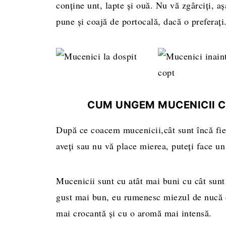
conține unt, lapte și ouă. Nu vă zgârciți, aș
pune și coajă de portocală, dacă o preferați
CUM UNGEM MUCENICII C
După ce coacem mucenicii,cât sunt încă fier
aveți sau nu vă place mierea, puteți face un
Mucenicii sunt cu atât mai buni cu cât sunt
gust mai bun, eu rumenesc miezul de nucă c
mai crocantă și cu o aromă mai intensă.