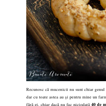
Recunosc că mucenicii nu sunt chiar genul m
dar cu toate astea au și pentru mine un farm
40 de m
fără ei, chiar dacă nu fac niciodată