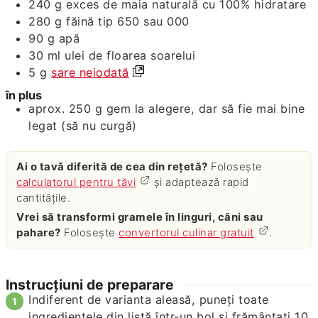
240
g
exces de maia naturală cu 100% hidratare
280
g
făină tip 650 sau 000
90
g
apă
30
ml
ulei de floarea soarelui
5
g
sare neiodată
în plus
aprox. 250
g
gem la alegere, dar să fie mai bine
legat (să nu curgă)
Ai o tavă diferită de cea din rețetă?
Folosește
calculatorul pentru tăvi
și adaptează rapid
cantitățile.
Vrei să transformi gramele în linguri, căni sau
pahare?
Folosește
convertorul culinar gratuit
.
Instrucțiuni de preparare
Indiferent de varianta aleasă, puneți toate
ingredientele din listă într-un bol și frământați 10