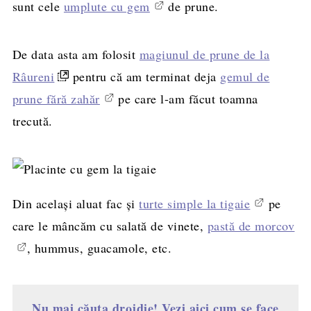
sunt cele
umplute cu gem
de prune.
De data asta am folosit
magiunul de prune de la
Râureni
pentru că am terminat deja
gemul de
prune fără zahăr
pe care l-am făcut toamna
trecută.
Din același aluat fac și
turte simple la tigaie
pe
care le mâncăm cu salată de vinete,
pastă de morcov
, hummus, guacamole, etc.
Nu mai căuta drojdie! Vezi aici cum se face