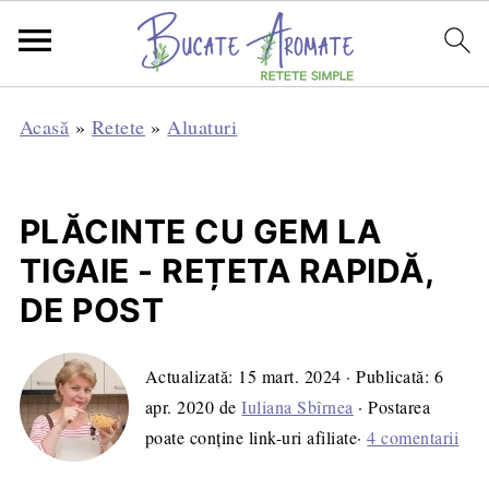
Acasă
»
Retete
»
Aluaturi
PLĂCINTE CU GEM LA
TIGAIE - REȚETA RAPIDĂ,
DE POST
Actualizată:
15 mart. 2024
· Publicată:
6
apr. 2020
de
Iuliana Sbîrnea
· Postarea
poate conține link-uri afiliate·
4 comentarii