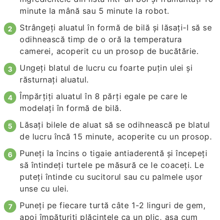
minute la mână sau 5 minute la robot.
Strângeți aluatul în formă de bilă și lăsați-l să se
odihnească timp de o oră la temperatura
camerei, acoperit cu un prosop de bucătărie.
Ungeți blatul de lucru cu foarte puțin ulei și
răsturnați aluatul.
Împărțiți aluatul în 8 părți egale pe care le
modelați în formă de bilă.
Lăsați bilele de aluat să se odihnească pe blatul
de lucru încă 15 minute, acoperite cu un prosop.
Puneți la încins o tigaie antiaderentă și începeți
să întindeți turtele pe măsură ce le coaceți. Le
puteți întinde cu sucitorul sau cu palmele ușor
unse cu ulei.
Puneți pe fiecare turtă câte 1-2 linguri de gem,
apoi împăturiți plăcintele ca un plic, așa cum