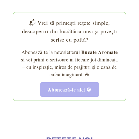
📬 Vrei să primești rețete simple,
descoperiri din bucătăria mea și povești
scrise cu poftă?
Bucate Aromate
Abonează-te la newsletterul
și vei primi o scrisoare în fiecare joi dimineața
– cu inspirație, miros de prăjituri și o cană de
cafea imaginară. ☕
Abonează-te aici 🍪