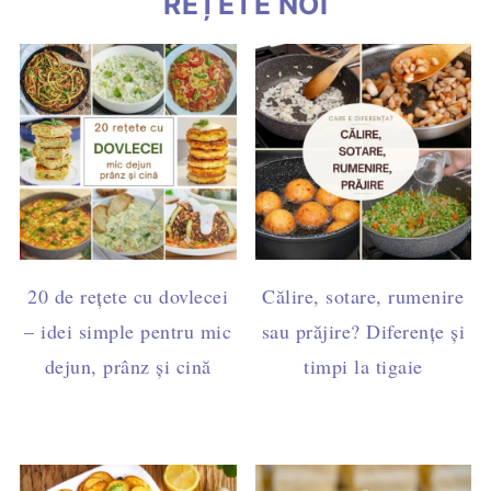
REȚETE NOI
20 de rețete cu dovlecei
Călire, sotare, rumenire
– idei simple pentru mic
sau prăjire? Diferențe și
dejun, prânz și cină
timpi la tigaie