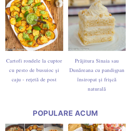
Cartofi rondele la cuptor
Prăjitura Sinaia sau
cu pesto de busuioc și
Dunăreana cu pandișpan
caju - rețetă de post
însiropat și frișcă
naturală
POPULARE ACUM