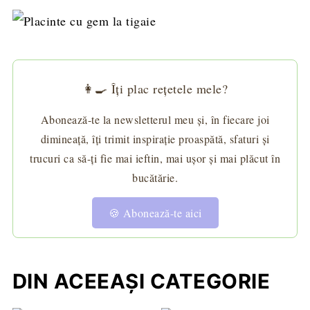
👩‍🍳 Îți plac rețetele mele?
Abonează-te la newsletterul meu și, în fiecare joi
dimineață, îți trimit inspirație proaspătă, sfaturi și
trucuri ca să-ți fie mai ieftin, mai ușor și mai plăcut în
bucătărie.
🍪 Abonează-te aici
DIN ACEEAȘI CATEGORIE