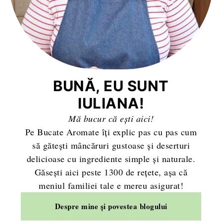
BUNĂ, EU SUNT
IULIANA!
Mă bucur că ești aici!
Pe Bucate Aromate îți explic pas cu pas cum
să gătești mâncăruri gustoase și deserturi
delicioase cu ingrediente simple și naturale.
Găsești aici peste 1300 de rețete, așa că
meniul familiei tale e mereu asigurat!
Despre mine și povestea blogului