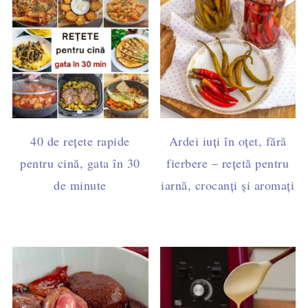
40 de rețete rapide
Ardei iuți în oțet, fără
pentru cină, gata în 30
fierbere – rețetă pentru
de minute
iarnă, crocanți și aromați