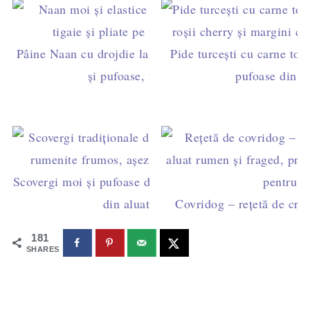
Pâine Naan cu drojdie la tigaie – lipii indiene moi
Pide turcești cu carne toca
și pufoase, făcute acasă
pufoase din 5
Scovergi moi și pufoase de post - rețetă tradițională
din aluat de pâine
Covridog – rețetă de cren
181
SHARES