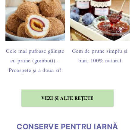
Cele mai pufoase găluște
Gem de prune simplu și
cu prune (gomboți) –
bun, 100% natural
Proaspete și a doua zi!
VEZI ȘI ALTE REȚETE
CONSERVE PENTRU IARNĂ