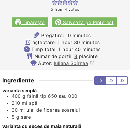
5
from
4
votes
Tipărește
Salvează pe Pinterest
minutes
Pregătire:
10
minutes
hour
minutes
așteptare:
1
hour
30
minutes
hour
minutes
Timp total:
1
hour
40
minutes
Număr de porții:
8
plăcinte
Autor:
Iuliana Sbîrnea
Ingrediente
1x
2x
3x
varianta simplă
400
g
făină tip 650 sau 000
210
ml
apă
30
ml
ulei de floarea soarelui
5
g
sare
varianta cu exces de maia naturală