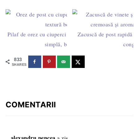
Pilaf de orez cu ciuperci de post la cuptor – rețetă
Zacuscă de post rapidă din
simplă, bob cu bob
congel
833
SHARES
COMENTARII
alexandru pencea
a zis