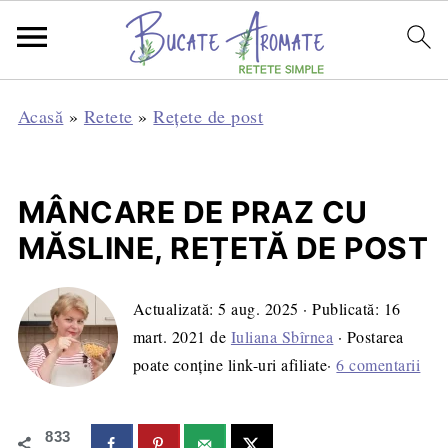
Acasă
»
Retete
»
Rețete de post
MÂNCARE DE PRAZ CU
MĂSLINE, REȚETĂ DE POST
Actualizată:
5 aug. 2025
· Publicată:
16
mart. 2021
de
Iuliana Sbîrnea
· Postarea
poate conține link-uri afiliate·
6 comentarii
833