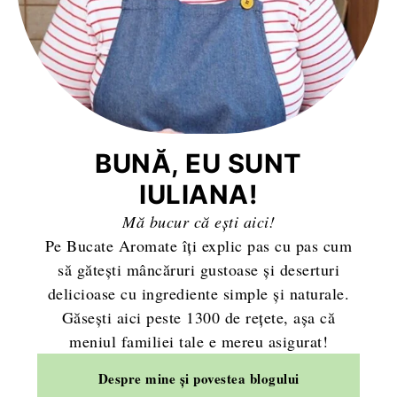
BUNĂ, EU SUNT
IULIANA!
Mă bucur că ești aici!
Pe Bucate Aromate îți explic pas cu pas cum
să gătești mâncăruri gustoase și deserturi
delicioase cu ingrediente simple și naturale.
Găsești aici peste 1300 de rețete, așa că
meniul familiei tale e mereu asigurat!
Despre mine și povestea blogului