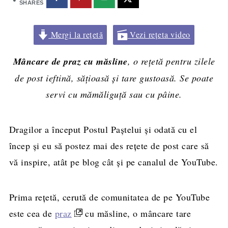
SHARES
Mergi la rețetă
Vezi rețeta video
Mâncare de praz cu măsline
, o rețetă pentru zilele
de post ieftină, sățioasă și tare gustoasă. Se poate
servi cu mămăliguță sau cu pâine.
Dragilor a început Postul Paștelui și odată cu el
încep și eu să postez mai des rețete de post care să
vă inspire, atât pe blog cât și pe canalul de YouTube.
Prima rețetă, cerută de comunitatea de pe YouTube
este cea de
praz
cu măsline, o mâncare tare