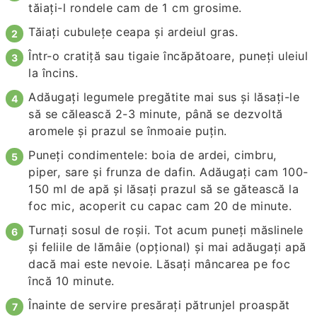
tăiați-l rondele cam de 1 cm grosime.
Tăiați cubulețe ceapa și ardeiul gras.
Într-o cratiță sau tigaie încăpătoare, puneți uleiul
la încins.
Adăugați legumele pregătite mai sus și lăsați-le
să se călească 2-3 minute, până se dezvoltă
aromele și prazul se înmoaie puțin.
Puneți condimentele: boia de ardei, cimbru,
piper, sare și frunza de dafin. Adăugați cam 100-
150 ml de apă și lăsați prazul să se gătească la
foc mic, acoperit cu capac cam 20 de minute.
Turnați sosul de roșii. Tot acum puneți măslinele
și feliile de lămâie (opțional) și mai adăugați apă
dacă mai este nevoie. Lăsați mâncarea pe foc
încă 10 minute.
Înainte de servire presărați pătrunjel proaspăt