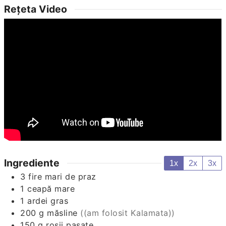
Rețeta Video
Ingrediente
1x
2x
3x
3
fire mari de praz
1
ceapă mare
1
ardei gras
200
g
măsline
((am folosit Kalamata))
150
g
roșii pasate