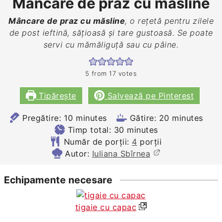
Mâncare de praz cu măsline
Mâncare de praz cu măsline
, o rețetă pentru zilele
de post ieftină, sățioasă și tare gustoasă. Se poate
servi cu mămăliguță sau cu pâine.
5
from
17
votes
Tipărește
Salvează pe Pinterest
minutes
minutes
Pregătire:
10
minutes
Gătire:
20
minutes
minutes
Timp total:
30
minutes
Număr de porții:
4
porții
Autor:
Iuliana Sbîrnea
Echipamente necesare
tigaie cu capac