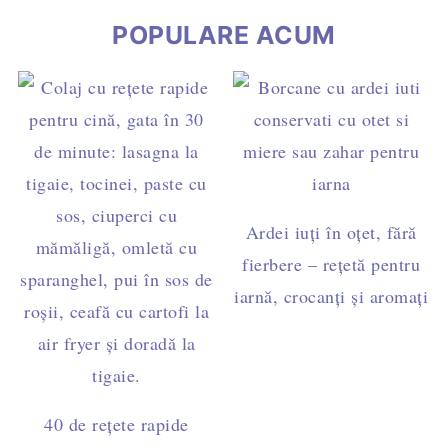
POPULARE ACUM
Ardei iuți în oțet, fără
fierbere – rețetă pentru
iarnă, crocanți și aromați
40 de rețete rapide