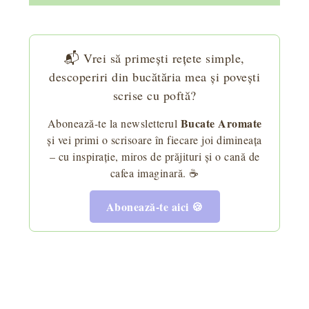
📬 Vrei să primești rețete simple,
descoperiri din bucătăria mea și povești
scrise cu poftă?
Bucate Aromate
Abonează-te la newsletterul
și vei primi o scrisoare în fiecare joi dimineața
– cu inspirație, miros de prăjituri și o cană de
cafea imaginară. ☕
Abonează-te aici 🍪