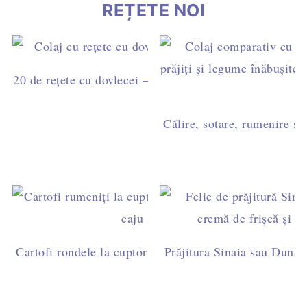
REȚETE NOI
20 de rețete cu dovlecei – idei simple pentru mic dejun,
cină
Călire, sotare, rumenire sau
Cartofi rondele la cuptor cu pesto de busuioc și caju - 
Prăjitura Sinaia sau Dunăre
post