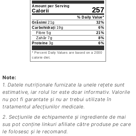
Amount per Serving
257
Calorii
% Daily Value*
Grăsimi
21
g
32
%
Carbohidrați
19
g
6
%
Fibre
5
g
21
%
Zahăr
7
g
8
%
Proteine
3
g
6
%
* Percent Daily Values are based on a 2000
calorie diet.
Note:
1. Datele nutriționale furnizate la unele rețete sunt
estimative, iar rolul lor este doar informativ. Valorile
nu pot fi garantate și nu ar trebui utilizate în
tratamentul afecțiunilor medicale.
2. Secțiunile de echipamente și ingrediente de mai
sus pot conține linkuri afiliate către produse pe care
le folosesc și le recomand.