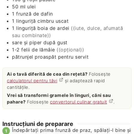
50
ml
ulei
1
frunză
de dafin
1
linguriță
cimbru uscat
1
linguriță
boia de ardei
((iute, dulce, afumată
sau combinate))
sare și piper după gust
1-2
felii
de lămâie
((opțional))
pătrunjel proaspăt pentru servit
Ai o tavă diferită de cea din rețetă?
Folosește
calculatorul pentru tăvi
și adaptează rapid
cantitățile.
Vrei să transformi gramele în linguri, căni sau
pahare?
Folosește
convertorul culinar gratuit
.
Instrucțiuni de preparare
Îndepărtați prima frunză de praz, spălați-l bine și