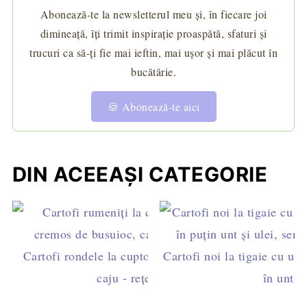
Abonează-te la newsletterul meu și, în fiecare joi
dimineață, îți trimit inspirație proaspătă, sfaturi și
trucuri ca să-ți fie mai ieftin, mai ușor și mai plăcut în
bucătărie.
🍪 Abonează-te aici
DIN ACEEAȘI CATEGORIE
Cartofi rondele la cuptor cu pesto de busuioc și
Cartofi noi la tigaie cu ust
caju - rețetă de post
în unt și