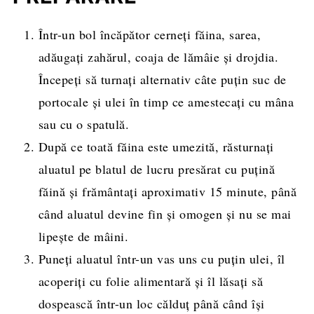
Într-un bol încăpător cerneți făina, sarea,
adăugați zahărul, coaja de lămâie și drojdia.
Începeți să turnați alternativ câte puțin suc de
portocale și ulei în timp ce amestecați cu mâna
sau cu o spatulă.
După ce toată făina este umezită, răsturnați
aluatul pe blatul de lucru presărat cu puțină
făină și frământați aproximativ 15 minute, până
când aluatul devine fin și omogen și nu se mai
lipește de mâini.
Puneți aluatul într-un vas uns cu puțin ulei, îl
acoperiți cu folie alimentară și îl lăsați să
dospească într-un loc călduț până când își