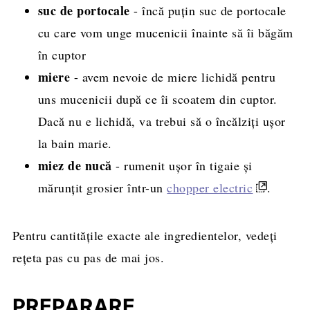
suc de portocale
- încă puțin suc de portocale
cu care vom unge mucenicii înainte să îi băgăm
în cuptor
miere
- avem nevoie de miere lichidă pentru
uns mucenicii după ce îi scoatem din cuptor.
Dacă nu e lichidă, va trebui să o încălziți ușor
la bain marie.
miez de nucă
- rumenit ușor în tigaie și
mărunțit grosier într-un
chopper electric
.
Pentru cantitățile exacte ale ingredientelor, vedeți
rețeta pas cu pas de mai jos.
PREPARARE