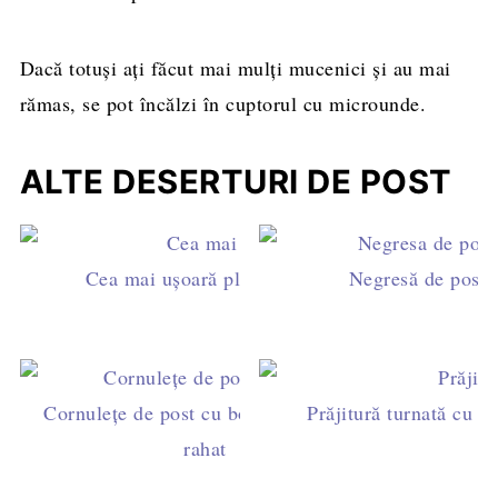
Dacă totuși ați făcut mai mulți mucenici și au mai
rămas, se pot încălzi în cuptorul cu microunde.
ALTE DESERTURI DE POST
Cea mai ușoară plăcintă cu mere. Plăcintă creaț
Negresă de post 
Cornulețe de post cu borș umplute cu
Prăjitură turnată cu m
rahat