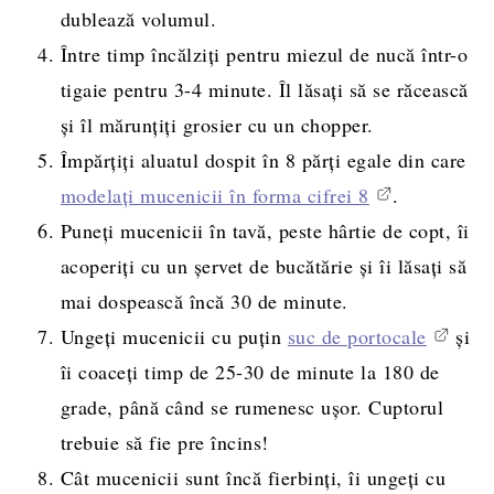
dublează volumul.
Între timp încălziți pentru miezul de nucă într-o
tigaie pentru 3-4 minute. Îl lăsați să se răcească
și îl mărunțiți grosier cu un chopper.
Împărțiți aluatul dospit în 8 părți egale din care
modelați mucenicii în forma cifrei 8
.
Puneți mucenicii în tavă, peste hârtie de copt, îi
acoperiți cu un șervet de bucătărie și îi lăsați să
mai dospească încă 30 de minute.
Ungeți mucenicii cu puțin
suc de portocale
și
îi coaceți timp de 25-30 de minute la 180 de
grade, până când se rumenesc ușor. Cuptorul
trebuie să fie pre încins!
Cât mucenicii sunt încă fierbinți, îi ungeți cu