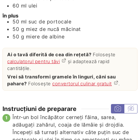
60
ml
ulei
în plus
50
ml
suc de portocale
50
g
miez de nucă măcinat
50
g
miere de albine
Ai o tavă diferită de cea din rețetă?
Folosește
calculatorul pentru tăvi
și adaptează rapid
cantitățile.
Vrei să transformi gramele în linguri, căni sau
pahare?
Folosește
convertorul culinar gratuit
.
Instrucțiuni de preparare
Într-un bol încăpător cerneți făina, sarea,
adăugați zahărul, coaja de lămâie și drojdia.
Începeți să turnați alternativ câte puțin suc de
portocale și ulei în timp ce amestecați cu mâna