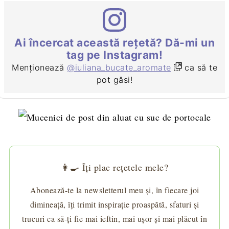
Ai încercat această rețetă? Dă-mi un
tag pe Instagram!
Menționează
@iuliana_bucate_aromate
ca să te
pot găsi!
👩‍🍳 Îți plac rețetele mele?
Abonează-te la newsletterul meu și, în fiecare joi
dimineață, îți trimit inspirație proaspătă, sfaturi și
trucuri ca să-ți fie mai ieftin, mai ușor și mai plăcut în