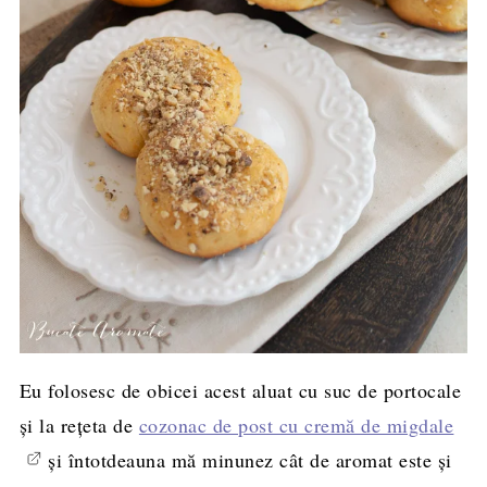
Eu folosesc de obicei acest aluat cu suc de portocale
și la rețeta de
cozonac de post cu cremă de migdale
și întotdeauna mă minunez cât de aromat este și