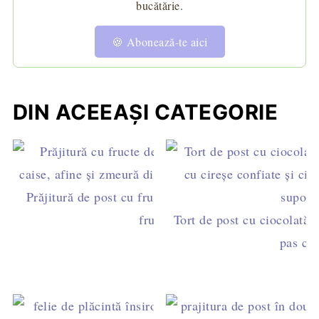
bucătărie.
🍪 Abonează-te aici
DIN ACEEAȘI CATEGORIE
Prăjitură de post cu fructe - blat pufos și multe
fructe
Tort de post cu ciocolată ș
pas cu