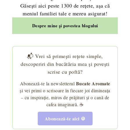
Găsești aici peste 1300 de rețete, așa că
meniul familiei tale e mereu asigurat!
Despre mine și povestea blogului
📬 Vrei să primești rețete simple,
descoperiri din bucătăria mea și povești
scrise cu poftă?
Bucate Aromate
Abonează-te la newsletterul
și vei primi o scrisoare în fiecare joi dimineața
– cu inspirație, miros de prăjituri și o cană de
cafea imaginară. ☕
Abonează-te aici 🍪