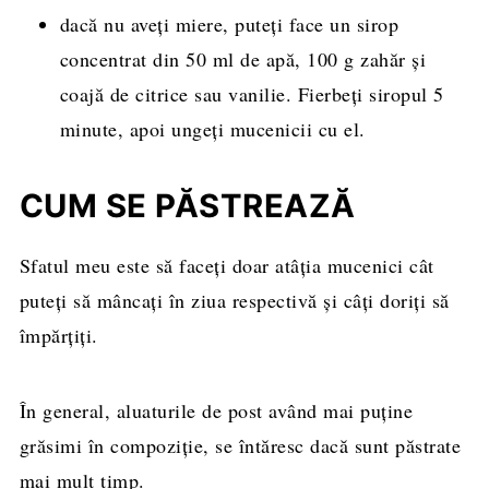
dacă nu aveți miere, puteți face un sirop
concentrat din 50 ml de apă, 100 g zahăr și
coajă de citrice sau vanilie. Fierbeți siropul 5
minute, apoi ungeți mucenicii cu el.
CUM SE PĂSTREAZĂ
Sfatul meu este să faceți doar atâția mucenici cât
puteți să mâncați în ziua respectivă și câți doriți să
împărțiți.
În general, aluaturile de post având mai puține
grăsimi în compoziție, se întăresc dacă sunt păstrate
mai mult timp.