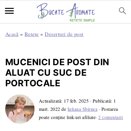
Acasă
»
Retete
»
Deserturi de post
MUCENICI DE POST DIN
ALUAT CU SUC DE
PORTOCALE
Actualizată:
17 feb. 2025
· Publicată:
1
mart. 2022
de
Iuliana Sbîrnea
· Postarea
poate conține link-uri afiliate·
2 comentarii