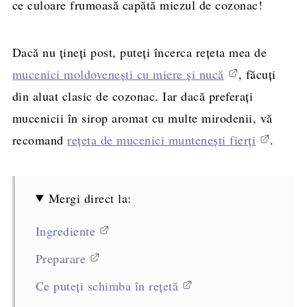
ce culoare frumoasă capătă miezul de cozonac!
Dacă nu țineți post, puteți încerca rețeta mea de
mucenici moldovenești cu miere și nucă
, făcuți
din aluat clasic de cozonac. Iar dacă preferați
mucenicii în sirop aromat cu multe mirodenii, vă
recomand
rețeta de mucenici muntenești fierți
.
Mergi direct la:
Ingrediente
Preparare
Ce puteți schimba în rețetă