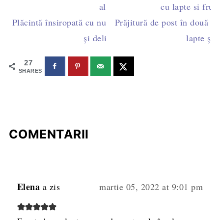
Plăcintă însiropată cu nucă - rețetă de post simplă
Prăjitură de post în două cu
și delicioasă
lapte și 
27
SHARES
COMENTARII
Elena
a zis
martie 05, 2022 at 9:01 pm