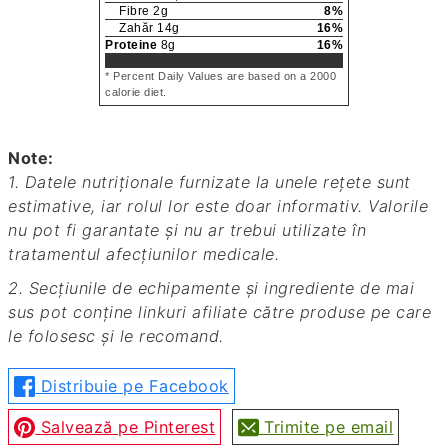
Fibre
2
g
8
%
Zahăr
14
g
16
%
Proteine
8
g
16
%
* Percent Daily Values are based on a 2000
calorie diet.
Note:
1. Datele nutriționale furnizate la unele rețete sunt
estimative, iar rolul lor este doar informativ. Valorile
nu pot fi garantate și nu ar trebui utilizate în
tratamentul afecțiunilor medicale.
2. Secțiunile de echipamente și ingrediente de mai
sus pot conține linkuri afiliate către produse pe care
le folosesc și le recomand.
Distribuie pe Facebook
Salvează pe Pinterest
Trimite pe email