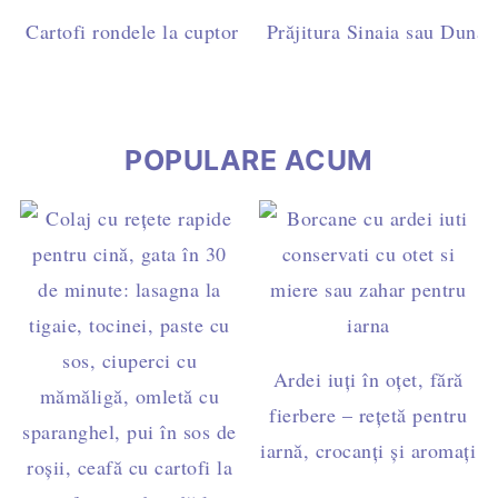
Cartofi rondele la cuptor cu pesto de busuioc și caju - 
Prăjitura Sinaia sau Dunăre
post
POPULARE ACUM
Ardei iuți în oțet, fără
fierbere – rețetă pentru
iarnă, crocanți și aromați