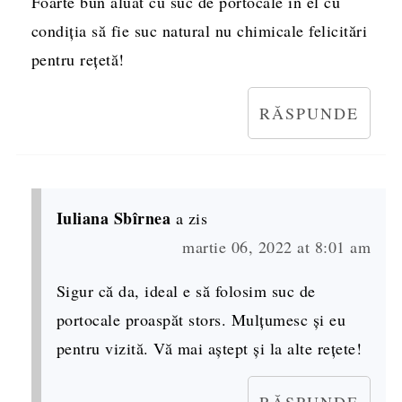
Foarte bun aluat cu suc de portocale în el cu
condiția să fie suc natural nu chimicale felicitări
pentru rețetă!
RĂSPUNDE
Iuliana Sbîrnea
a zis
martie 06, 2022 at 8:01 am
Sigur că da, ideal e să folosim suc de
portocale proaspăt stors. Mulțumesc și eu
pentru vizită. Vă mai aștept și la alte rețete!
RĂSPUNDE