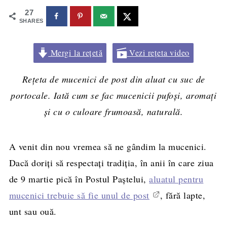
27
SHARES
Mergi la rețetă
Vezi rețeta video
Rețeta de mucenici de post din aluat cu suc de
portocale. Iată cum se fac mucenicii pufoși, aromați
și cu o culoare frumoasă, naturală.
A venit din nou vremea să ne gândim la mucenici.
Dacă doriți să respectați tradiția, în anii în care ziua
de 9 martie pică în Postul Paștelui,
aluatul pentru
mucenici trebuie să fie unul de post
, fără lapte,
unt sau ouă.