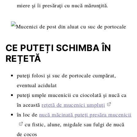
miere și îi presărați cu nucă mărunțită.
CE PUTEȚI SCHIMBA ÎN
REȚETĂ
puteți folosi și suc de portocale cumpărat,
eventual acidulat
puteți umple mucenicii cu ciocolată și nucă ca
în această
rețetă de mucenici umpluți
în loc de
nucă măcinată puteți presăra mucenicii
cu fistic, alune, migdale sau fulgi de nucă
de cocos