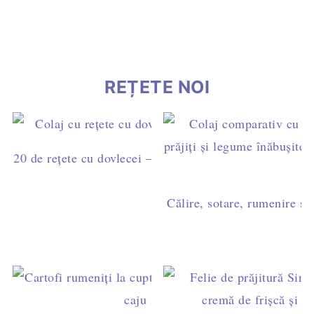
REȚETE NOI
20 de rețete cu dovlecei – idei simple pentru mic dejun,
cină
Călire, sotare, rumenire sau