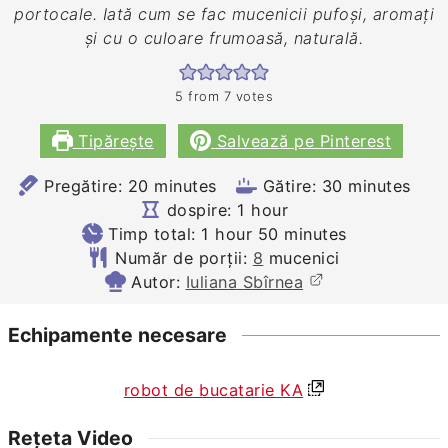
portocale. Iată cum se fac mucenicii pufoși, aromați
și cu o culoare frumoasă, naturală.
5
from
7
votes
Tipărește
Salvează pe Pinterest
minutes
minutes
Pregătire:
20
minutes
Gătire:
30
minutes
hour
dospire:
1
hour
hour
minutes
Timp total:
1
hour
50
minutes
Număr de porții:
8
mucenici
Autor:
Iuliana Sbîrnea
Echipamente necesare
robot de bucatarie KA
Rețeta Video