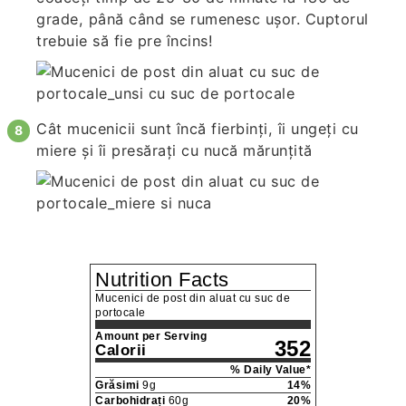
grade, până când se rumenesc ușor. Cuptorul
trebuie să fie pre încins!
Cât mucenicii sunt încă fierbinți, îi ungeți cu
miere și îi presărați cu nucă mărunțită
Nutrition Facts
Mucenici de post din aluat cu suc de
portocale
Amount per Serving
352
Calorii
% Daily Value*
Grăsimi
9
g
14
%
Carbohidrați
60
g
20
%