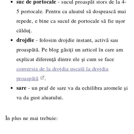
suc de portocale
- sucul proaspăt stors de la 4-
5 portocale. Pentru ca aluatul să dospească mai
repede, e bine ca sucul de portocale să fie ușor
călduț.
drojdie
- folosim drojdie instant, activă sau
proaspătă. Pe blog găsiți un articol în care am
explicat diferență dintre ele și cum se face
conversia de la drojdia uscată la drojdia
proaspătă
.
sare
- un praf de sare va da echilibra aromele și
va da gust aluatului.
În plus ne mai trebuie: