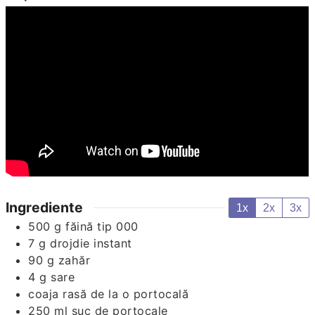
Ingrediente
1x
2x
3x
500
g
făină tip 000
7
g
drojdie instant
90
g
zahăr
4
g
sare
coaja rasă de la o portocală
250
ml
suc de portocale