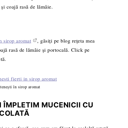
 și coajă rasă de lămâie.
în sirop aromat
, găsiți pe blog rețeta mea
oajă rasă de lămâie și portocală. Click pe
tă.
enești în sirop aromat
 ÎMPLETIM MUCENICII CU
OCOLATĂ
 ca o sfoară, așa cum am făcut la cealaltă rețetă.