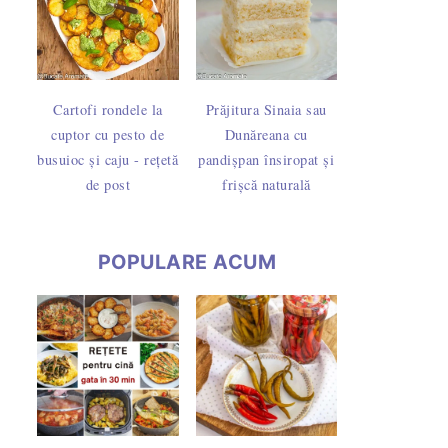
Cartofi rondele la
Prăjitura Sinaia sau
cuptor cu pesto de
Dunăreana cu
busuioc și caju - rețetă
pandișpan însiropat și
de post
frișcă naturală
POPULARE ACUM