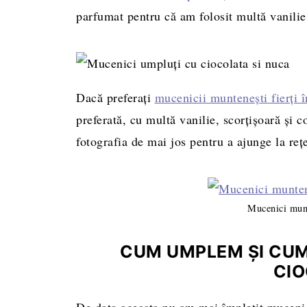
parfumat pentru că am folosit multă vanilie
Dacă preferați
mucenicii muntenești fierți 
preferată, cu multă vanilie, scorțișoară și c
fotografia de mai jos pentru a ajunge la rețe
Mucenici munt
CUM UMPLEM ȘI CUM
CI
De data aceasta nu am mai împletit mucenici