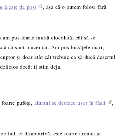
gră este de post
, așa că o putem folosi fără
u am pus foarte multă ciocolată, cât să se
ască că sunt mucenici. Am pus bucățele mari,
 cuptor și doar atât cât trebuie ca să ducă desertul
 delicios decât îl știm deja.
 foarte pufoși,
aluatul se desface ușor în fâșii
,
loc fad, ci dimpotrivă, este foarte aromat și