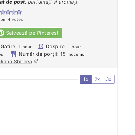
at de post
, parfumați și aromați.
rom
4
votes
Salvează pe Pinterest
hour
hour
Gătire:
1
Dospire:
1
hour
hour
es
Număr de porții:
15
es
mucenici
uliana Sbîrnea
1x
2x
3x