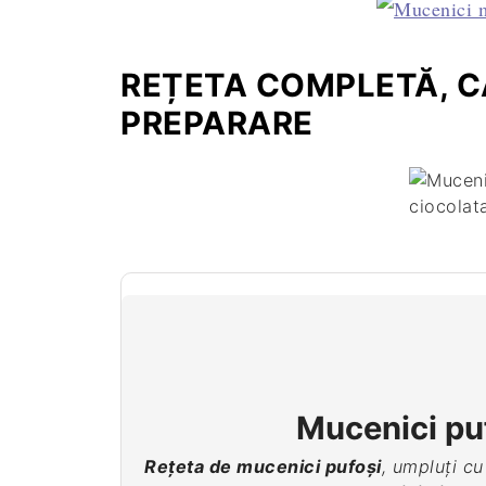
REȚETA COMPLETĂ, CA
PREPARARE
Mucenici puf
R
ețeta de mucenici pufoși
, umpluți c