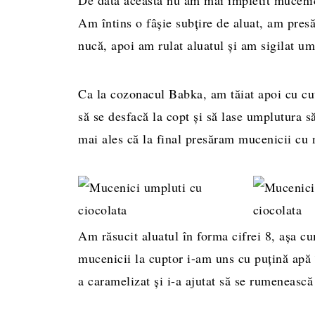
Am întins o fâșie subțire de aluat, am presă
nucă, apoi am rulat aluatul și am sigilat um
Ca la cozonacul Babka, am tăiat apoi cu cuț
să se desfacă la copt și să lase umplutura s
mai ales că la final presăram mucenicii cu 
Am răsucit aluatul în forma cifrei 8, așa cu
mucenicii la cuptor i-am uns cu puțină apă 
a caramelizat și i-a ajutat să se rumenească