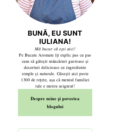
BUNĂ, EU SUNT
IULIANA!
Mă bucur că ești aici!
Pe Bucate Aromate îți explic pas cu pas
cum să gătești mâncăruri gustoase și
deserturi delicioase cu ingrediente
simple și naturale. Găsești aici peste
1300 de rețete, așa că meniul familiei
tale e mereu asigurat!
Despre mine și povestea
blogului