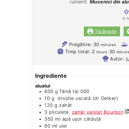
rumenit.
Mucenici din alu
5
f
Tipărește
minutes
Pregătire:
30
minutes
hours
minut
Timp total:
2
30
hours
minut
Autor:
I
Ingrediente
aluatul
600
g
făină tip 000
10
g
drojdie uscată (dr Oetker)
120
g
zahăr
3
pliculețe
zahăr vanilat Bourbon
350
ml
apă ușor călduță
80
ml
ulei