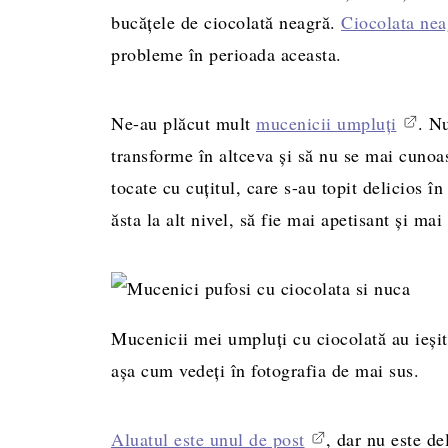
bucățele de ciocolată neagră.
Ciocolata nea
probleme în perioada aceasta.
Ne-au plăcut mult
mucenicii umpluți
. N
transforme în altceva și să nu se mai cuno
tocate cu cuțitul, care s-au topit delicios în
ăsta la alt nivel, să fie mai apetisant și mai
Mucenicii mei umpluți cu ciocolată au ieșit
așa cum vedeți în fotografia de mai sus.
Aluatul este unul de post
, dar nu este de