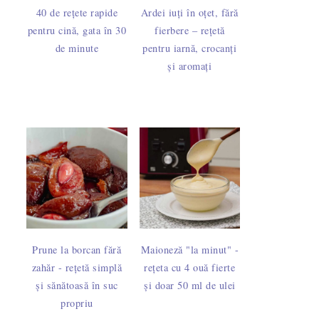
40 de rețete rapide
Ardei iuți în oțet, fără
pentru cină, gata în 30
fierbere – rețetă
de minute
pentru iarnă, crocanți
și aromați
Prune la borcan fără
Maioneză "la minut" -
zahăr - rețetă simplă
rețeta cu 4 ouă fierte
și sănătoasă în suc
și doar 50 ml de ulei
propriu