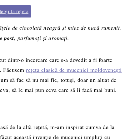
rgi la rețetă
ățele de ciocolată neagră și miez de nucă rumenit.
e post
, parfumați și aromați.
ut dintr-o încercare care s-a dovedit a fi foarte
ie. Făcusem
rețeta clasică de mucenici moldovenești
m să fac să nu mai fie, totuși, doar un aluat de
eva, să le mai pun ceva care să îi facă mai buni.
asă de la altă rețetă, m-am inspirat cumva de la
făcut această invenție de mucenici umpluți cu