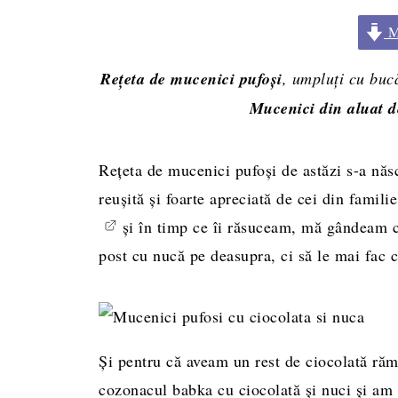
Me
R
ețeta de mucenici pufoși
, umpluți cu buc
Mucenici din aluat d
Rețeta de mucenici pufoși de astăzi s-a născ
reușită și foarte apreciată de cei din famil
și în timp ce îi răsuceam, mă gândeam cu
post cu nucă pe deasupra, ci să le mai fac c
Și pentru că aveam un rest de ciocolată răm
cozonacul babka cu ciocolată și nuci și am 