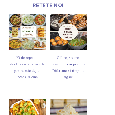
REȚETE NOI
20 de rețete cu
Călire, sotare,
dovlecei – idei simple
rumenire sau prăjire?
pentru mic dejun,
Diferențe și timpi la
prânz și cină
tigaie