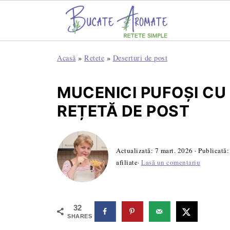
Acasă
»
Retete
»
Deserturi de post
MUCENICI PUFOȘI CU 
REȚETĂ DE POST
Actualizată:
7 mart. 2026
· Publicată
afiliate·
Lasă un comentariu
32
SHARES