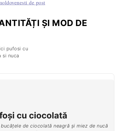
NTITĂȚI ȘI MOD DE
oși cu ciocolată
u bucățele de ciocolată neagră și miez de nucă