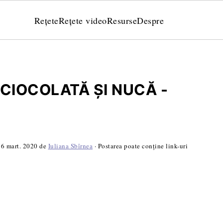
Rețete
Rețete video
Resurse
Despre
CIOCOLATĂ ȘI NUCĂ -
:
6 mart. 2020
de
Iuliana Sbîrnea
· Postarea poate conține link-uri