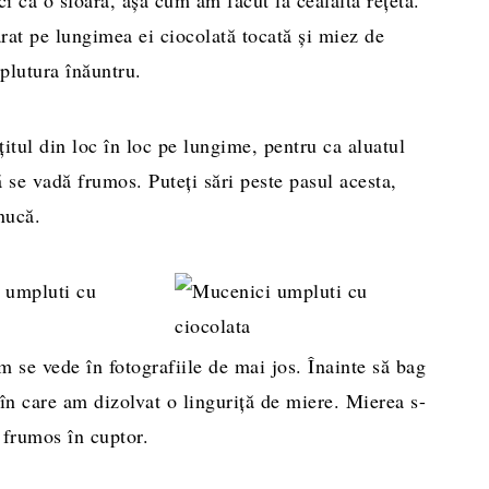
rat pe lungimea ei ciocolată tocată și miez de
plutura înăuntru.
itul din loc în loc pe lungime, pentru ca aluatul
ă se vadă frumos. Puteți sări peste pasul acesta,
nucă.
m se vede în fotografiile de mai jos. Înainte să bag
în care am dizolvat o linguriță de miere. Mierea s-
 frumos în cuptor.