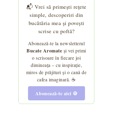
📬 Vrei să primești rețete
simple, descoperiri din
bucătăria mea și povești
scrise cu poftă?
Abonează-te la newsletterul
Bucate Aromate
și vei primi
o scrisoare în fiecare joi
dimineața – cu inspirație,
miros de prăjituri și o cană de
cafea imaginară. ☕
Abonează-te aici 🍪