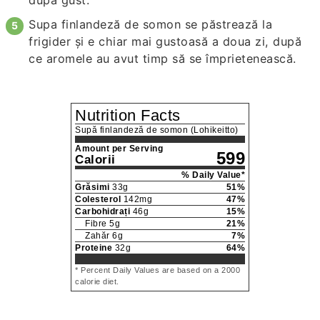
Supa finlandeză de somon se păstrează la
frigider și e chiar mai gustoasă a doua zi, după
ce aromele au avut timp să se împrietenească.
Nutrition Facts
Supă finlandeză de somon (Lohikeitto)
Amount per Serving
599
Calorii
% Daily Value*
Grăsimi
33
g
51
%
Colesterol
142
mg
47
%
Carbohidrați
46
g
15
%
Fibre
5
g
21
%
Zahăr
6
g
7
%
Proteine
32
g
64
%
* Percent Daily Values are based on a 2000
calorie diet.