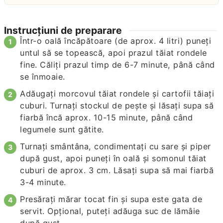
Instrucțiuni de preparare
Într-o oală încăpătoare (de aprox. 4 litri) puneți
untul să se topească, apoi prazul tăiat rondele
fine. Căliți prazul timp de 6-7 minute, până când
se înmoaie.
Adăugați morcovul tăiat rondele și cartofii tăiați
cuburi. Turnați stockul de pește și lăsați supa să
fiarbă încă aprox. 10-15 minute, până când
legumele sunt gătite.
Turnați smântâna, condimentați cu sare și piper
după gust, apoi puneți în oală și somonul tăiat
cuburi de aprox. 3 cm. Lăsați supa să mai fiarbă
3-4 minute.
Presărați mărar tocat fin și supa este gata de
servit. Opțional, puteți adăuga suc de lămâie
după gust.