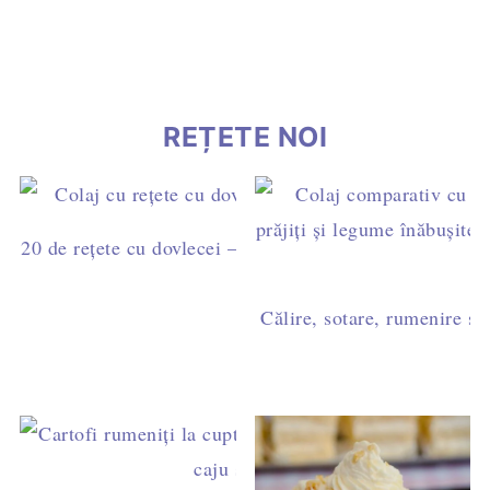
REȚETE NOI
20 de rețete cu dovlecei – idei simple pentru mic dejun,
cină
Călire, sotare, rumenire sau