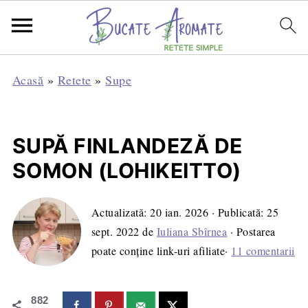
Acasă
»
Retete
»
Supe
SUPĂ FINLANDEZĂ DE
SOMON (LOHIKEITTO)
Actualizată:
20 ian. 2026
· Publicată:
25
sept. 2022
de
Iuliana Sbîrnea
· Postarea
poate conține link-uri afiliate·
11 comentarii
882