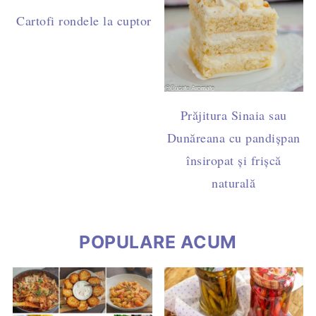
Cartofi rondele la cuptor cu pesto de busuioc și caju - 
post
Prăjitura Sinaia sau
Dunăreana cu pandișpan
însiropat și frișcă
naturală
POPULARE ACUM