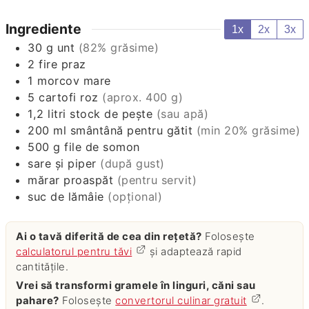
Ingrediente
1x
2x
3x
30
g
unt
(82% grăsime)
2
fire
praz
1
morcov mare
5
cartofi roz
(aprox. 400 g)
1,2
litri
stock de pește
(sau apă)
200
ml
smântână pentru gătit
(min 20% grăsime)
500
g
file de somon
sare și piper
(după gust)
mărar proaspăt
(pentru servit)
suc de lămâie
(opțional)
Ai o tavă diferită de cea din rețetă?
Folosește
calculatorul pentru tăvi
și adaptează rapid
cantitățile.
Vrei să transformi gramele în linguri, căni sau
pahare?
Folosește
convertorul culinar gratuit
.