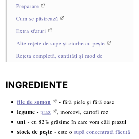
Preparare
Cum se păstrează
Extra sfaturi
Alte rețete de supe și ciorbe cu pește
Rețeta completă, cantități și mod de
preparare
INGREDIENTE
file de somon
- fără piele și fără oase
legume
-
praz
, morcovi, cartofi roz
unt
- cu 82% grăsime în care vom căli prazul
stock de pește
- este o
supă concentrată făcută