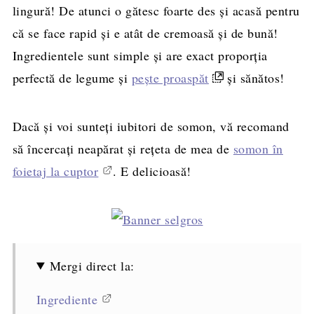
lingură! De atunci o gătesc foarte des și acasă pentru
că se face rapid și e atât de cremoasă și de bună!
Ingredientele sunt simple și are exact proporția
perfectă de legume și
pește proaspăt
și sănătos!
Dacă și voi sunteți iubitori de somon, vă recomand
să încercați neapărat și rețeta de mea de
somon în
foietaj la cuptor
. E delicioasă!
Mergi direct la:
Ingrediente