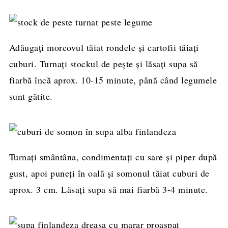
Adăugați morcovul tăiat rondele și cartofii tăiați
cuburi. Turnați stockul de pește și lăsați supa să
fiarbă încă aprox. 10-15 minute, până când legumele
sunt gătite.
Turnați smântâna, condimentați cu sare și piper după
gust, apoi puneți în oală și somonul tăiat cuburi de
aprox. 3 cm. Lăsați supa să mai fiarbă 3-4 minute.