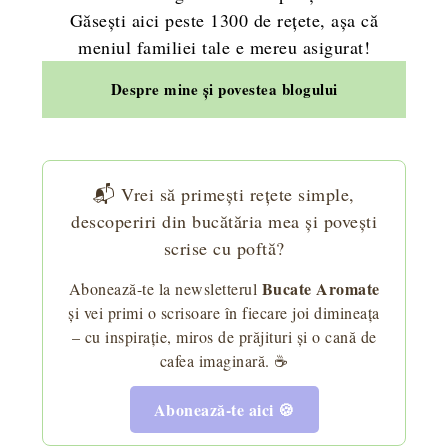
Găsești aici peste 1300 de rețete, așa că
meniul familiei tale e mereu asigurat!
Despre mine și povestea blogului
📬 Vrei să primești rețete simple,
descoperiri din bucătăria mea și povești
scrise cu poftă?
Bucate Aromate
Abonează-te la newsletterul
și vei primi o scrisoare în fiecare joi dimineața
– cu inspirație, miros de prăjituri și o cană de
cafea imaginară. ☕
Abonează-te aici 🍪