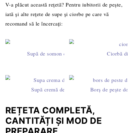
V-a plăcut această rețetă? Pentru iubitorii de pește,
iată și alte rețete de supe și ciorbe pe care vă
recomand să le încercați:
Supă de somon cu legume, ușoară și dietetică
Ciorbă din 
Supă cremă de peşte
Borș de pește dob
REȚETA COMPLETĂ,
CANTITĂȚI ȘI MOD DE
PREPARARE