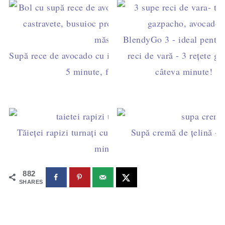
BlendyGo 3 - ideal pentru
Supă rece de avocado cu iaurt și castravete - gata în
reci de vară - 3 rețete ga
5 minute, fără fierbere
câteva minute!
Tăieței rapizi turnați cu punga - rețeta gata în 5
Supă cremă de țelină - re
minute!
882
SHARES