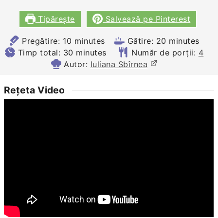
Tipărește
Salvează pe Pinterest
minutes
minutes
Pregătire:
10
minutes
Gătire:
20
minutes
minutes
Timp total:
30
minutes
Număr de porții:
4
Autor:
Iuliana Sbîrnea
Rețeta Video