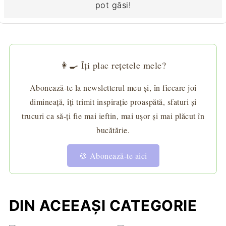
pot găsi!
👩‍🍳 Îți plac rețetele mele?
Abonează-te la newsletterul meu și, în fiecare joi
dimineață, îți trimit inspirație proaspătă, sfaturi și
trucuri ca să-ți fie mai ieftin, mai ușor și mai plăcut în
bucătărie.
🍪 Abonează-te aici
DIN ACEEAȘI CATEGORIE