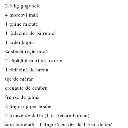
2.5
kg
gogonele
4
morcovi mari
1
ţeline micuțe
1
rădăcină de pătrunjel
1
ardei kapia
¼
sfeclă roşie mică
2
căpățâni
mari de usturoi
1
rădăcină de hrean
tije de mărar
crenguţe de cimbru
frunze de ţelină
2
linguri
piper boabe
2
frunze
de dafin
(1 la fiecare borcan)
sare neiodată - 1 lingură cu vârf la 1 litru de apă