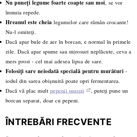
Nu puneți legume foarte coapte sau moi
, se vor
înmuia repede.
Hreanul este cheia
legumelor care rămân crocante!
Nu-l omiteți.
Dacă apar bule de aer în borcan, e normal în primele
zile. Dacă apar spume sau mirosuri neplăcute, ceva a
mers prost - cel mai adesea lipsa de sare.
Folosiți sare neiodată specială pentru murături
-
iodul din sarea obișnuită poate opri fermentarea.
Dacă vă plac mult
pepenii murați
, puteți pune un
borcan separat, doar cu pepeni.
ÎNTREBĂRI FRECVENTE