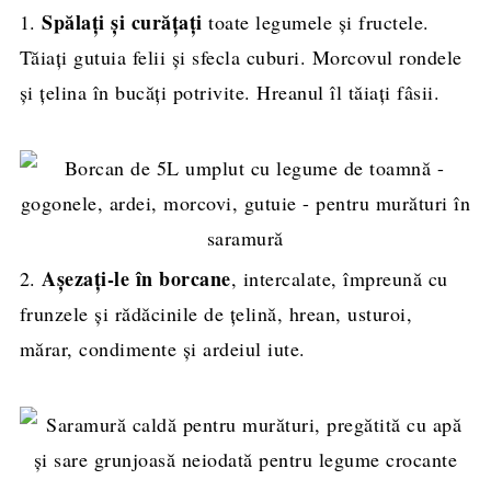
Spălați și curățați
1.
toate legumele și fructele.
Tăiați gutuia felii și sfecla cuburi. Morcovul rondele
și țelina în bucăți potrivite. Hreanul îl tăiați fâsii.
Așezați-le în borcane
2.
, intercalate, împreună cu
frunzele și rădăcinile de țelină, hrean, usturoi,
mărar, condimente și ardeiul iute.