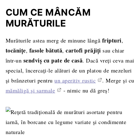
CUM CE MÂNCĂM
MURĂTURILE
fripturi
Murăturile astea merg de minune lângă
,
tocănițe
fasole bătută
cartofi prăjiți
,
,
sau chiar
sendviș cu pate de casă
într-un
. Dacă vreți ceva mai
special, încercați-le alături de un platou de mezeluri
și brânzeturi pentru
un aperitiv rustic
. Merge și cu
mămăligă și sarmale
- nimic nu dă greș!