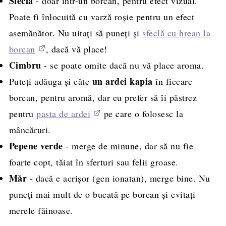
Sfecla
- doar într-un borcan, pentru efect vizual.
Poate fi înlocuită cu varză roșie pentru un efect
asemănător. Nu uitați să puneți și
sfeclă cu hrean la
borcan
, dacă vă place!
Cimbru
- se poate omite dacă nu vă place aroma.
un ardei kapia
Puteți adăuga și câte
în fiecare
borcan, pentru aromă, dar eu prefer să îi păstrez
pentru
pasta de ardei
pe care o folosesc la
mâncăruri.
Pepene verde
- merge de minune, dar să nu fie
foarte copt, tăiat în sferturi sau felii groase.
Măr
- dacă e acrișor (gen ionatan), merge bine. Nu
puneți mai mult de o bucată pe borcan și evitați
merele făinoase.