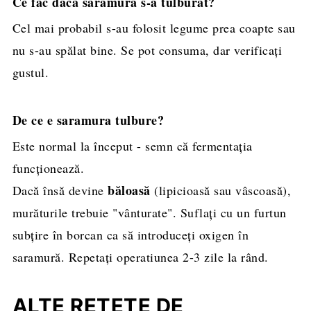
Ce fac dacă saramura s-a tulburat?
Cel mai probabil s-au folosit legume prea coapte sau
nu s-au spălat bine. Se pot consuma, dar verificați
gustul.
De ce e saramura tulbure?
Este normal la început - semn că fermentația
funcționează.
băloasă
Dacă însă devine
(lipicioasă sau vâscoasă),
murăturile trebuie "vânturate". Suflați cu un furtun
subțire în borcan ca să introduceți oxigen în
saramură. Repetați operatiunea 2-3 zile la rând.
ALTE REȚETE DE