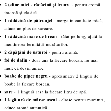
2 țeline mici - rădăcină și frunze
- pentru aromă
intensă și clasică.
1 rădăcină de pătrunjel
- merge în cantitate mică,
aduce un plus de savoare.
1 rădăcină mare de hrean
- tăiat pe lung, ajută la
menținerea fermității murăturilor.
2 căpățâni de usturoi
- pentru aromă.
foi de dafin
- doar una la fiecare borcan, nu mai
mult că devin amare.
boabe de piper negru
- aproximativ 2 linguri de
boabe la fiecare borcan.
sare
- 1 lingură rasă la fiecare litru de apă.
1 legătură de mărar uscat
- clasic pentru murături,
aduce aromă autentică.