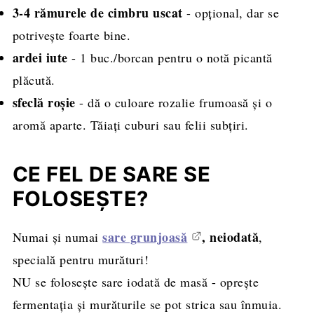
3-4 rămurele de cimbru uscat
- opțional, dar se
potrivește foarte bine.
ardei iute
- 1 buc./borcan pentru o notă picantă
plăcută.
sfeclă roșie
- dă o culoare rozalie frumoasă și o
aromă aparte. Tăiați cuburi sau felii subțiri.
CE FEL DE SARE SE
FOLOSEȘTE?
sare grunjoasă
, neiodată
Numai și numai
,
specială pentru murături!
NU se folosește sare iodată de masă - oprește
fermentația și murăturile se pot strica sau înmuia.