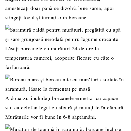
amestecați doar până se dizolvă bine sarea, apoi
stingeți focul și turnați-o în borcane.
Lăsați borcanele cu murături 24 de ore la
temperatura camerei, acoperite fiecare cu câte o
farfurioară.
A doua zi, închideți borcanele ermetic, cu capace
sau cu celofan legat cu sfoară și mutați-le în cămară.
Murăturile vor fi bune în 6-8 săptămâni.