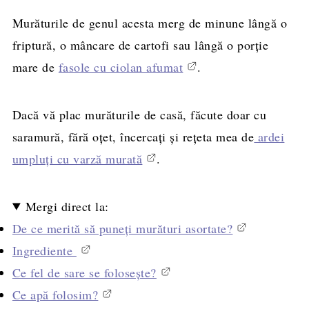
Murăturile de genul acesta merg de minune lângă o
friptură, o mâncare de cartofi sau lângă o porție
mare de
fasole cu ciolan afumat
.
Dacă vă plac murăturile de casă, făcute doar cu
saramură, fără oțet, încercați și rețeta mea de
ardei
umpluți cu varză murată
.
Mergi direct la:
De ce merită să puneți murături asortate?
Ingrediente
Ce fel de sare se folosește?
Ce apă folosim?