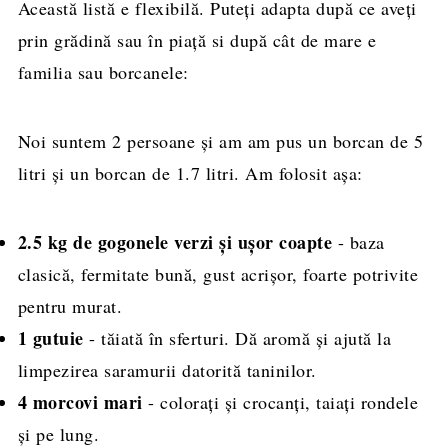
Această listă e flexibilă. Puteți adapta după ce aveți
prin grădină sau în piață si după cât de mare e
familia sau borcanele:
Noi suntem 2 persoane și am am pus un borcan de 5
litri și un borcan de 1.7 litri. Am folosit așa:
2.5 kg de gogonele verzi și ușor coapte
- baza
clasică, fermitate bună, gust acrișor, foarte potrivite
pentru murat.
1 gutuie
- tăiată în sferturi. Dă aromă și ajută la
limpezirea saramurii datorită taninilor.
4 morcovi
mari
- colorați și crocanți, taiați rondele
și pe lung.