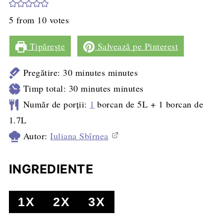
5
from
10
votes
Tipărește
Salvează pe Pinterest
Pregătire:
30
minutes
minutes
Timp total:
30
minutes
minutes
Număr de porții:
1
borcan de 5L + 1 borcan de
1.7L
Autor:
Iuliana Sbîrnea
INGREDIENTE
1X
2X
3X