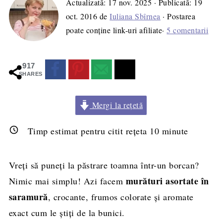
Actualizată:
17 nov. 2025
· Publicată:
19
oct. 2016
de
Iuliana Sbîrnea
· Postarea
poate conține link-uri afiliate·
5 comentarii
917
SHARES
Mergi la rețetă
Timp estimat pentru citit rețeta
10
minute
Vreți să puneți la păstrare toamna într-un borcan?
murături asortate în
Nimic mai simplu! Azi facem
saramură
, crocante, frumos colorate și aromate
exact cum le știți de la bunici.