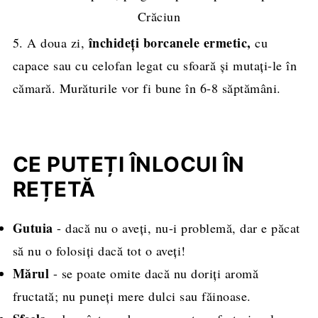
închideți borcanele ermetic,
5. A doua zi,
cu
capace sau cu celofan legat cu sfoară și mutați-le în
cămară. Murăturile vor fi bune în 6-8 săptămâni.
CE PUTEȚI ÎNLOCUI ÎN
REȚETĂ
Gutuia
- dacă nu o aveți, nu-i problemă, dar e păcat
să nu o folosiți dacă tot o aveți!
Mărul
- se poate omite dacă nu doriți aromă
fructată; nu puneți mere dulci sau făinoase.