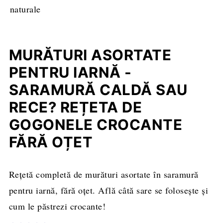
MURĂTURI ASORTATE
PENTRU IARNĂ -
SARAMURĂ CALDĂ SAU
RECE? REȚETA DE
GOGONELE CROCANTE
FĂRĂ OȚET
Rețetă completă de murături asortate în saramură
pentru iarnă, fără oțet. Află câtă sare se folosește și
cum le păstrezi crocante!