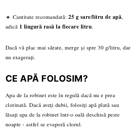
25 g sare/litru de apă
🔸 Cantitate recomandată:
,
1 lingură rasă la fiecare litru
adică
.
Dacă vă plac mai sărate, merge și spre 30 g/litru, dar
nu exagerați.
CE APĂ FOLOSIM?
Apa de la robinet este în regulă dacă nu e prea
clorinată. Dacă aveți dubii, folosiți apă plată sau
lăsați apa de la robinet într-o oală deschisă peste
noapte - astfel se evaporă clorul.