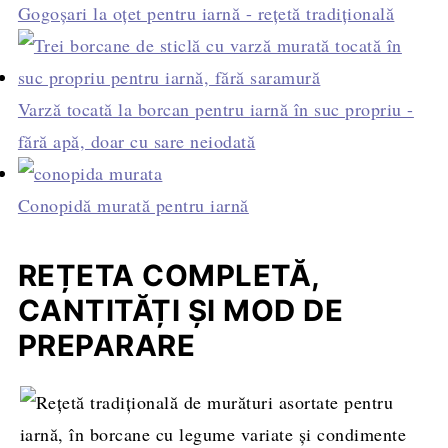
Gogoșari la oțet pentru iarnă - rețetă tradițională
Varză tocată la borcan pentru iarnă în suc propriu -
fără apă, doar cu sare neiodată
Conopidă murată pentru iarnă
REȚETA COMPLETĂ,
CANTITĂȚI ȘI MOD DE
PREPARARE