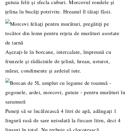
gutuia felii și sfecla cuburi. Morcovul rondele și
țelina în bucăți potrivite. Hreanul îl tăiați fâsii.
Așezați-le în borcane, intercalate, împreună cu
frunzele și rădăcinile de țelină, hrean, usturoi,
mărar, condimente și ardeiul iute.
Puneți să se încălzească 4 litri de apă, adăugați 1
lingură rasă de sare neiodată la fiecare litru, deci 4
linguri în total. Nu trebuie să clocotească,