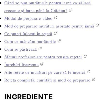
Când se pun murăturile pentru iarnă ca să iasă
crocante și bune până la Crăciun?
Modul de preparare video
Mod de preparare murături asortate pentru iarnă
Ce puteți înlocui în rețetă
Cum ce mâncăm murăturile
Cum se păstrează
Sfaturi profesioniste pentru reușita rețetei
Întrebări frecvente
Alte rețete de murături pe care să le încerci
Rețeta completă, cantități și mod de preparare
INGREDIENTE