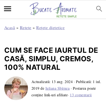
Acasă
»
Retete
»
Rețete dietetice
CUM SE FACE IAURTUL DE
CASĂ, SIMPLU, CREMOS,
100% NATURAL
Actualizată:
13 aug. 2024
· Publicată:
1 iul.
2019
de
Iuliana Sbîrnea
· Postarea poate
conține link-uri afiliate·
13 comentarii