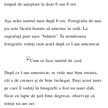
timpul de așteptare la doar 6 sau 8 ore.
Așa arăta iaurtul meu după 6 ore. Fotografia de mai
jos este făcută înainte să amestec în oală. La
suprafață pare ușor "brânzit". În următoarea
fotografie vedeți cum arată după ce l-am amestecat.
După ce l-am amestecat, se vede mai bine textura,
cât e de cremos și de bine închegat. Deși acest iaurt
pe care îl vedeți în fotografii a fost un iaurt slab,
făcut cu lapte de țară bine degresat, observați că
totuși nu are zer.