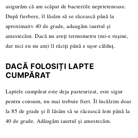
asigurăm că am scăpat de bacteriile neprietenoase.
După fierbere, îl lăsăm să se răcească până la
aproximativ 40 de grade, adaugăm iaurtul și
amestecăm. Dacă nu aveți termometru (mi-e rușine,
dar nici eu nu am) îl răciți până e ușor călduț.
DACĂ FOLOSIȚI LAPTE
CUMPĂRAT
Laptele cumpărat este deja pasteurizat, este sigur
pentru consum, nu mai trebuie fiert. Îl încălzim doar
la 85 de grade și îl lăsăm să se răcească lent până la
40 de grade. Adăugăm iaurtul și amestecăm.