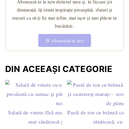
Abonează-te la newsletterul meu și, în fiecare joi
dimineață, îți trimit inspirație proaspătă, sfaturi și
trucuri ca să-ți fie mai ieftin, mai ușor și mai plăcut în
bucătărie.
🍪 Abonează-te aici
DIN ACEEAȘI CATEGORIE
Salată de vinete fără maioneză – rețeta cu tahini,
Pastă de ton cu brânză cotta
mai sănătoasă și mai cremoasă
sănătoasă, cu m