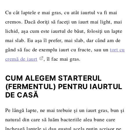
Cu cât laptele e mai gras, cu atât iaurtul va fi mai
cremos. Dacă doriți să faceți un iaurt mai light, mai
lichid, așa cum este iaurtul de băut, folosiți un lapte
mai slab. Eu așa îl prefer, mai slab, dar când am de
gând să fac de exemplu iaurt cu fructe, sau un
tort cu
cremă de iaurt
, îl fac mai gras.
CUM ALEGEM STARTERUL
(FERMENTUL) PENTRU IAURTUL
DE CASĂ
Pe lângă lapte, ne mai trebuie și un iaurt gras, bun și
natural din care să luăm bacteriile alea bune care
încheagă laptele și dau gustul acela puțin acrișor pe