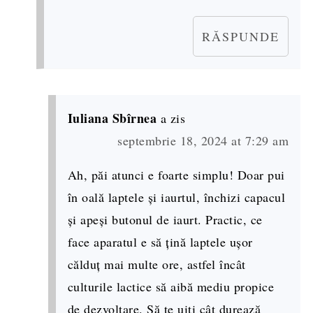
RĂSPUNDE
Iuliana Sbîrnea
a zis
septembrie 18, 2024 at 7:29 am
Ah, păi atunci e foarte simplu! Doar pui
în oală laptele și iaurtul, închizi capacul
și apeși butonul de iaurt. Practic, ce
face aparatul e să țină laptele ușor
călduț mai multe ore, astfel încât
culturile lactice să aibă mediu propice
de dezvoltare. Să te uiți cât durează