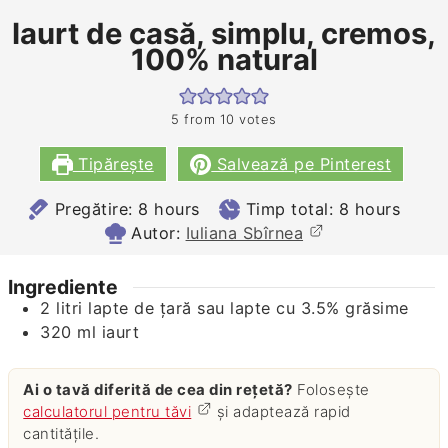
Iaurt de casă, simplu, cremos,
100% natural
5
from
10
votes
Tipărește
Salvează pe Pinterest
hours
hours
Pregătire:
8
hours
Timp total:
8
hours
Autor:
Iuliana Sbîrnea
Ingrediente
2
litri
lapte de țară sau lapte cu 3.5% grăsime
320
ml
iaurt
Ai o tavă diferită de cea din rețetă?
Folosește
calculatorul pentru tăvi
și adaptează rapid
cantitățile.