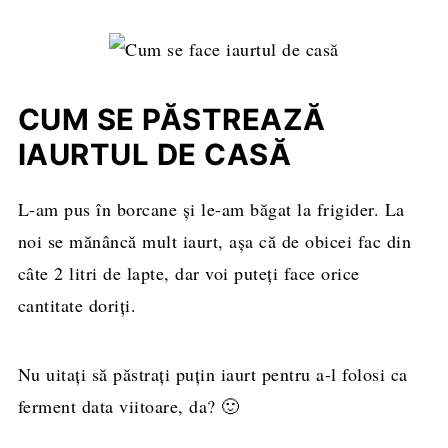
CUM SE PĂSTREAZĂ
IAURTUL DE CASĂ
L-am pus în borcane și le-am băgat la frigider. La
noi se mănâncă mult iaurt, așa că de obicei fac din
câte 2 litri de lapte, dar voi puteți face orice
cantitate doriți.
Nu uitați să păstrați puțin iaurt pentru a-l folosi ca
ferment data viitoare, da? 🙂