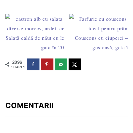
Salată caldă de năut cu legume – rapidă, sănătoasă,
Couscous cu ciuperci – re
gata în 20 de minute
gustoasă, gata în
2096
SHARES
COMENTARII