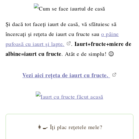
Și dacă tot faceți iaurt de casă, vă sfătuiesc să
încercați și rețeta de iaurt cu fructe sau
o pâine
Iaurt+fructe+miere de
pufoasă cu iaurt și lapte.
.
albine=iaurt cu fructe
. Atât e de simplu! 😉
Vezi aici rețeta de iaurt cu fructe.
👩‍🍳 Îți plac rețetele mele?