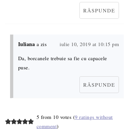
RĂSPUNDE
Iuliana
a zis
iulie 10, 2019 at 10:15 pm
Da, borcanele trebuie sa fie cu capacele
puse.
RĂSPUNDE
5 from 10 votes (
9 ratings without
comment
)