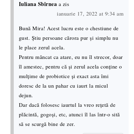
Iuliana Sbîrnea
a zis
ianuarie 17, 2022 at 9:34 am
Bună Mira! Acest lucru este o chestiune de
gust. Știu persoane cărora pur și simplu nu
le place zerul acela.
Pentru mâncat ca atare, eu nu îl strecor, doar
îl amestec, pentru că și zerul acela conține o
mulțime de probiotice și exact asta îmi
doresc de la un pahar cu iaurt la micul
dejun.
Dar dacă folosesc iaurtul la vreo rețetă de
plăcintă, gogoși, etc, atunci îl las într-o sită
să se scurgă bine de zer.