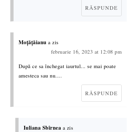
RĂSPUNDE
Moțățăianu
a zis
februarie 16, 2023 at 12:08 pm
După ce sa închegat iaurtul... se mai poate
amesteca sau nu....
RĂSPUNDE
Iuliana Sbîrnea
a zis