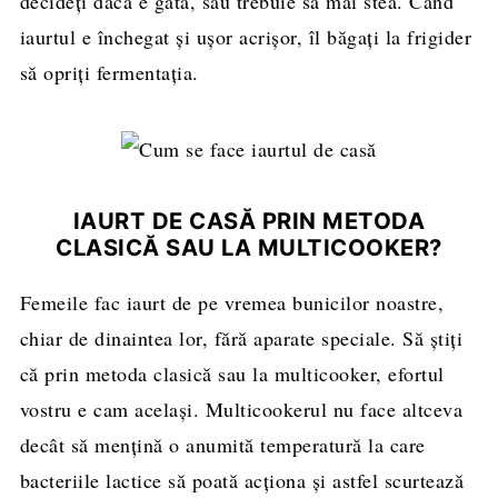
decideți dacă e gata, sau trebuie să mai stea. Când
iaurtul e închegat și ușor acrișor, îl băgați la frigider
să opriți fermentația.
IAURT DE CASĂ PRIN METODA
CLASICĂ SAU LA MULTICOOKER?
Femeile fac iaurt de pe vremea bunicilor noastre,
chiar de dinaintea lor, fără aparate speciale. Să știți
că prin metoda clasică sau la multicooker, efortul
vostru e cam același. Multicookerul nu face altceva
decât să mențină o anumită temperatură la care
bacteriile lactice să poată acționa și astfel scurtează