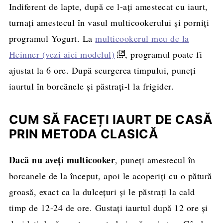
Indiferent de lapte, după ce l-ați amestecat cu iaurt,
turnați amestecul în vasul multicookerului și porniți
programul Yogurt. La
multicookerul meu de la
Heinner (vezi aici modelul)
, programul poate fi
ajustat la 6 ore. După scurgerea timpului, puneți
iaurtul în borcănele și păstrați-l la frigider.
CUM SĂ FACEȚI IAURT DE CASĂ
PRIN METODA CLASICĂ
Dacă nu aveți multicooker
, puneți amestecul în
borcanele de la început, apoi le acoperiți cu o pătură
groasă, exact ca la dulcețuri și le păstrați la cald
timp de 12-24 de ore. Gustați iaurtul după 12 ore și