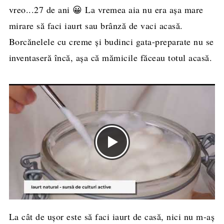
vreo...27 de ani 😀 La vremea aia nu era așa mare
mirare să faci iaurt sau brânză de vaci acasă.
Borcănelele cu creme și budinci gata-preparate nu se
inventaseră încă, așa că mămicile făceau totul acasă.
La cât de ușor este să faci iaurt de casă, nici nu m-aș