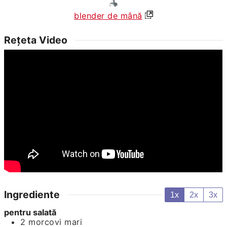
blender de mână
Rețeta Video
Ingrediente
1x
2x
3x
pentru salată
2
morcovi mari