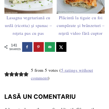
Lasagna vegetariană cu
Plăcintă la tigaie cu foi
urdă (ricotta) și spanac –
cumpărate și brânzeturi –
rețeta pas cu pas
rețetă video fără cuptor
141
SHARES
5 from 5 votes (
5 ratings without
comment
)
LASĂ UN COMENTARIU