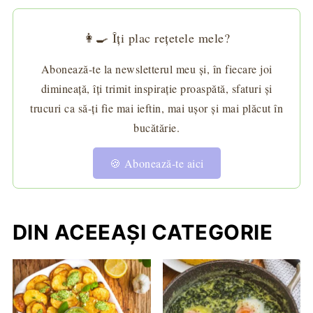
👩‍🍳 Îți plac rețetele mele?
Abonează-te la newsletterul meu și, în fiecare joi
dimineață, îți trimit inspirație proaspătă, sfaturi și
trucuri ca să-ți fie mai ieftin, mai ușor și mai plăcut în
bucătărie.
🍪 Abonează-te aici
DIN ACEEAȘI CATEGORIE