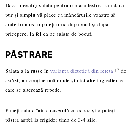
Dacă pregătiți salata pentru o masă festivă sau dacă
pur și simplu vă place ca mâncărurile voastre să
arate frumos, o puteți orna după gust și după
pricepere, la fel ca pe salata de boeuf.
PĂSTRARE
Salata a la russe în
varianta dietetică din rețeta
de
astăzi, nu conține ouă crude și nici alte ingrediente
care se alterează repede.
Puneți salata într-o caserolă cu capac și o puteți
păstra astfel la frigider timp de 3-4 zile.