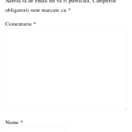
Adresa ta de email nu va fi publicată.
Câmpurile
obligatorii sunt marcate cu
*
Comentariu
*
Nume
*