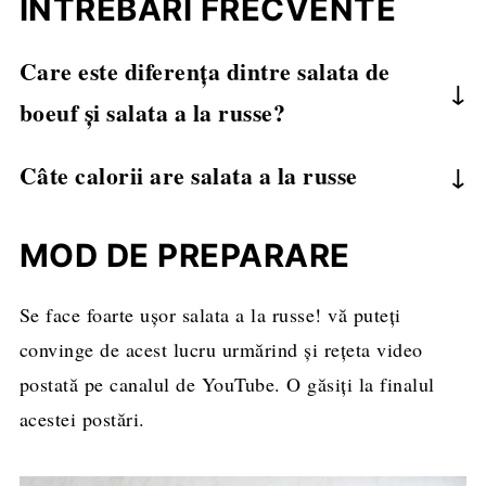
ÎNTREBĂRI FRECVENTE
Care este diferența dintre salata de
boeuf și salata a la russe?
Diferența dintre cele două salate este că cea
de
Câte calorii are salata a la russe
boeuf
conține carne de vită fiartă și tăiată
O porție de salată a la russe are 153 kcal dacă
cuburi, iar salata a la russe se face doar din
folosiți maioneză dietetică și peste 720 kcal dacă
MOD DE PREPARARE
legume fierte, fără carne. Ambele salate au
folosiți maioneză clasică, cu ulei.
maioneză.
Se face foarte ușor salata a la russe! vă puteți
convinge de acest lucru urmărind și rețeta video
postată pe canalul de YouTube. O găsiți la finalul
acestei postări.