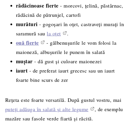
rădăcinoase fierte
- morcovi, țelină, păstârnac,
rădăcină de pătrunjel, cartofi
murături
- gogoșari în oțet, castraveți murați în
saramură sau
la oțet
.
ouă fierte
- gălbenușurile le vom folosi la
maioneză, albușurile le punem în salată
muștar
- dă gust și culoare maionezei
iaurt
- de preferat iaurt grecesc sau un iaurt
foarte bine scurs de zer
Rețeta este foarte versatilă. După gustul vostru, mai
puteți adăuga în salată și alte legume
, de exemplu
mazăre sau fasole verde fiartă și răcită.