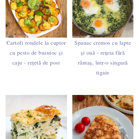
Cartofi rondele la cuptor
Spanac cremos cu lapte
cu pesto de busuioc și
și ouă - rețeta fără
caju - rețetă de post
rântaș, într-o singură
tigaie