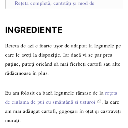
Rețeta completă, cantități și mod de
preparare
INGREDIENTE
Rețeta de azi e foarte ușor de adaptat la legumele pe
care le aveți la dispoziție. Iar dacă vi se par prea
puține, puteți oricând să mai fierbeți cartofi sau alte
rădăcinoase în plus.
Eu am folosit ca bază legumele rămase de la
rețeta
de ciulama de pui cu smântână și usturoi
, la care
am mai adăugat cartofi, gogoșari în oțet și castraveți
murați.