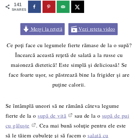
141
SHARES
Mergi la rețetă
Vezi rețeta video
C
e poți face cu legumele fierte rămase de la o supă?
Încearcă această rețetă de salată a la russe cu
maioneză dietetică! Este simplă și delicioasă! Se
face foarte ușor, se păstrează bine la frigider și are
puține calorii.
Se întâmplă uneori să ne rămână câteva legume
fierte de la o
supă de vită
sau de la o
supă de pui
cu găluște
. Cea mai bună soluție pentru ele este
să le tăiem cubulețe și să facem o
salată cu