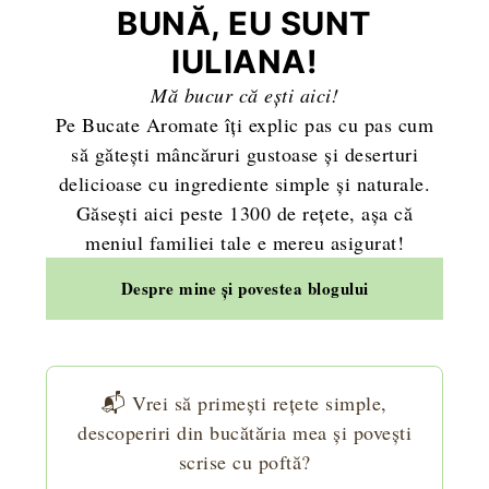
BUNĂ, EU SUNT
IULIANA!
Mă bucur că ești aici!
Pe Bucate Aromate îți explic pas cu pas cum
să gătești mâncăruri gustoase și deserturi
delicioase cu ingrediente simple și naturale.
Găsești aici peste 1300 de rețete, așa că
meniul familiei tale e mereu asigurat!
Despre mine și povestea blogului
📬 Vrei să primești rețete simple,
descoperiri din bucătăria mea și povești
scrise cu poftă?