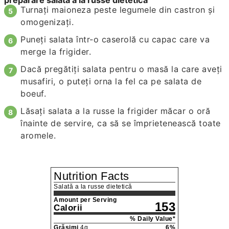
preparare salată a la russe dietetică
Turnați maioneza peste legumele din castron și
omogenizați.
Puneți salata într-o caserolă cu capac care va
merge la frigider.
Dacă pregătiți salata pentru o masă la care aveți
musafiri, o puteți orna la fel ca pe salata de
boeuf.
Lăsați salata a la russe la frigider măcar o oră
înainte de servire, ca să se împrietenească toate
aromele.
Nutrition Facts
Salată a la russe dietetică
Amount per Serving
153
Calorii
% Daily Value*
Grăsimi
4
g
6
%