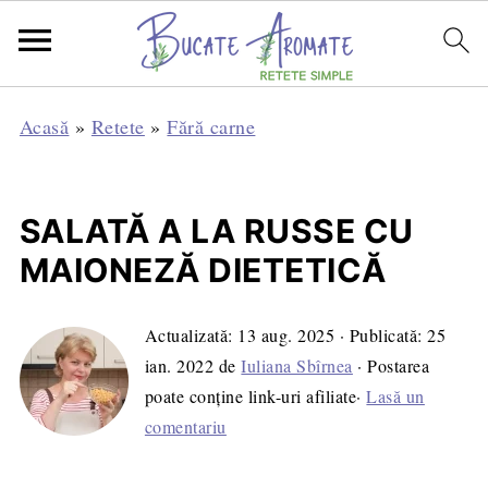
Acasă
»
Retete
»
Fără carne
SALATĂ A LA RUSSE CU
MAIONEZĂ DIETETICĂ
Actualizată:
13 aug. 2025
· Publicată:
25
ian. 2022
de
Iuliana Sbîrnea
· Postarea
poate conține link-uri afiliate·
Lasă un
comentariu