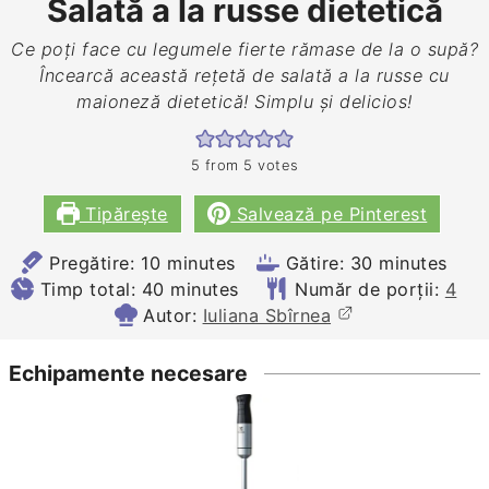
Salată a la russe dietetică
Ce poți face cu legumele fierte rămase de la o supă?
Încearcă această rețetă de salată a la russe cu
maioneză dietetică! Simplu și delicios!
5
from
5
votes
Tipărește
Salvează pe Pinterest
minutes
minutes
Pregătire:
10
minutes
Gătire:
30
minutes
minutes
Timp total:
40
minutes
Număr de porții:
4
Autor:
Iuliana Sbîrnea
Echipamente necesare