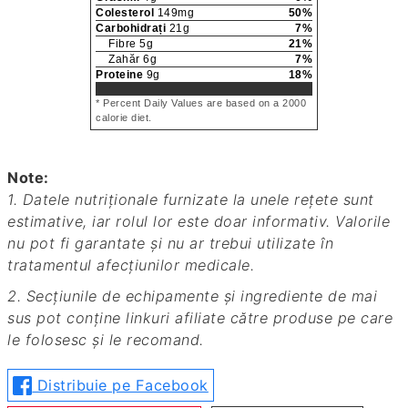
Colesterol
149
mg
50
%
Carbohidrați
21
g
7
%
Fibre
5
g
21
%
Zahăr
6
g
7
%
Proteine
9
g
18
%
* Percent Daily Values are based on a 2000
calorie diet.
Note:
1. Datele nutriționale furnizate la unele rețete sunt
estimative, iar rolul lor este doar informativ. Valorile
nu pot fi garantate și nu ar trebui utilizate în
tratamentul afecțiunilor medicale.
2. Secțiunile de echipamente și ingrediente de mai
sus pot conține linkuri afiliate către produse pe care
le folosesc și le recomand.
Distribuie pe Facebook