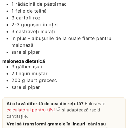
1
rădăcină de păstârnac
1
felie de țelină
3
cartofi roz
2-3
gogoșari în oțet
3
castraveți murați
în plus - albușurile de la ouăle fierte pentru
maioneză
sare și piper
maioneza dietetică
3
gălbenușuri
2
linguri
muștar
200
g
iaurt grecesc
sare și piper
Ai o tavă diferită de cea din rețetă?
Folosește
calculatorul pentru tăvi
și adaptează rapid
cantitățile.
Vrei să transformi gramele în linguri, căni sau