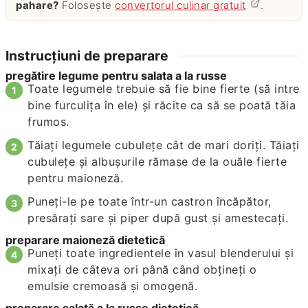
pahare?
Folosește
convertorul culinar gratuit
.
Instrucțiuni de preparare
pregătire legume pentru salata a la russe
Toate legumele trebuie să fie bine fierte (să intre
bine furculița în ele) și răcite ca să se poată tăia
frumos.
Tăiați legumele cubulețe cât de mari doriți. Tăiați
cubulețe și albușurile rămase de la ouăle fierte
pentru maioneză.
Puneți-le pe toate într-un castron încăpător,
presărați sare și piper după gust și amestecați.
preparare maioneză dietetică
Puneți toate ingredientele în vasul blenderului și
mixați de câteva ori până când obțineți o
emulsie cremoasă și omogenă.