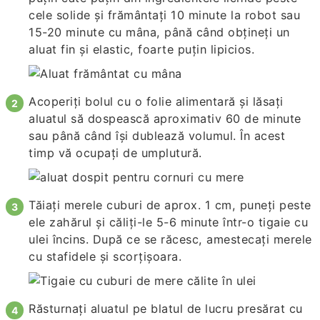
cele solide și frământați 10 minute la robot sau
15-20 minute cu mâna, până când obțineți un
aluat fin și elastic, foarte puțin lipicios.
Acoperiți bolul cu o folie alimentară și lăsați
aluatul să dospească aproximativ 60 de minute
sau până când își dublează volumul. În acest
timp vă ocupați de umplutură.
Tăiați merele cuburi de aprox. 1 cm, puneți peste
ele zahărul și căliți-le 5-6 minute într-o tigaie cu
ulei încins. După ce se răcesc, amestecați merele
cu stafidele și scorțișoara.
Răsturnați aluatul pe blatul de lucru presărat cu