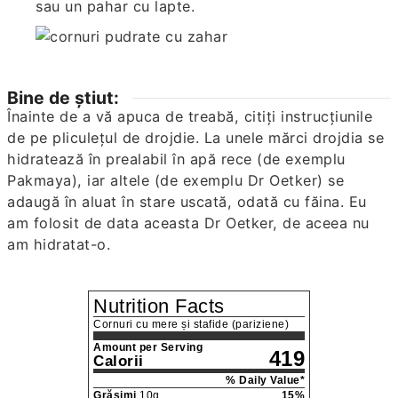
sau un pahar cu lapte.
Bine de știut:
Înainte de a vă apuca de treabă, citiți instrucțiunile
de pe pliculețul de drojdie. La unele mărci drojdia se
hidratează în prealabil în apă rece (de exemplu
Pakmaya), iar altele (de exemplu Dr Oetker) se
adaugă în aluat în stare uscată, odată cu făina. Eu
am folosit de data aceasta Dr Oetker, de aceea nu
am hidratat-o.
Nutrition Facts
Cornuri cu mere și stafide (pariziene)
Amount per Serving
419
Calorii
% Daily Value*
Grăsimi
10
g
15
%