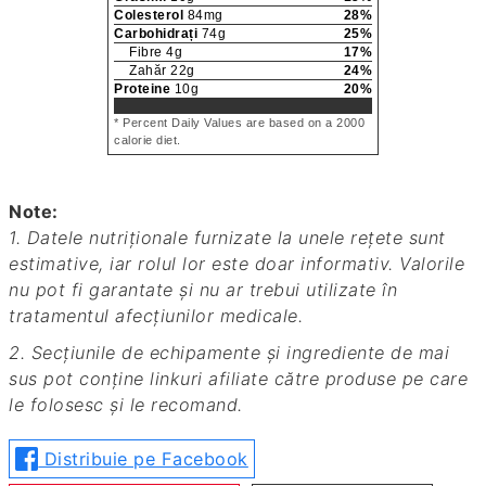
Colesterol
84
mg
28
%
Carbohidrați
74
g
25
%
Fibre
4
g
17
%
Zahăr
22
g
24
%
Proteine
10
g
20
%
* Percent Daily Values are based on a 2000
calorie diet.
Note:
1. Datele nutriționale furnizate la unele rețete sunt
estimative, iar rolul lor este doar informativ. Valorile
nu pot fi garantate și nu ar trebui utilizate în
tratamentul afecțiunilor medicale.
2. Secțiunile de echipamente și ingrediente de mai
sus pot conține linkuri afiliate către produse pe care
le folosesc și le recomand.
Distribuie pe Facebook