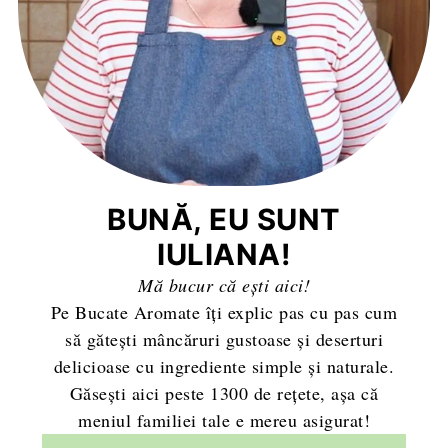
BUNĂ, EU SUNT
IULIANA!
Mă bucur că ești aici!
Pe Bucate Aromate îți explic pas cu pas cum
să gătești mâncăruri gustoase și deserturi
delicioase cu ingrediente simple și naturale.
Găsești aici peste 1300 de rețete, așa că
meniul familiei tale e mereu asigurat!