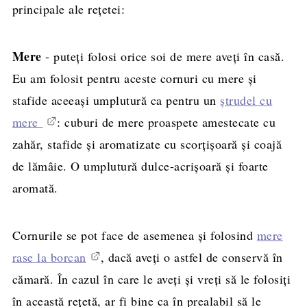
principale ale rețetei:
Mere
- puteți folosi orice soi de mere aveți în casă.
Eu am folosit pentru aceste cornuri cu mere și
stafide aceeași umplutură ca pentru un
ștrudel cu
mere
: cuburi de mere proaspete amestecate cu
zahăr, stafide și aromatizate cu scorțișoară și coajă
de lămâie. O umplutură dulce-acrișoară și foarte
aromată.
Cornurile se pot face de asemenea și folosind
mere
rase la borcan
, dacă aveți o astfel de conservă în
cămară. În cazul în care le aveți și vreți să le folosiți
în această rețetă, ar fi bine ca în prealabil să le