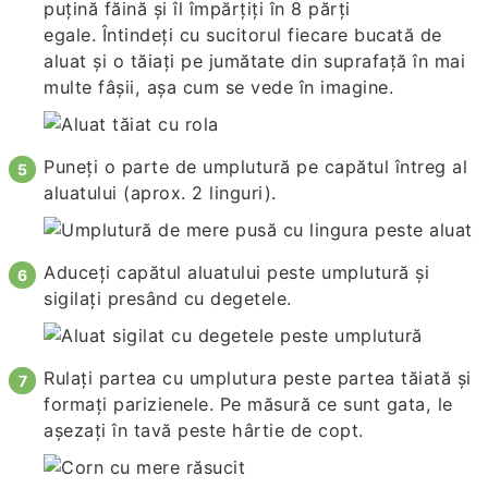
puțină făină și îl împărțiți în 8 părți
egale. Întindeți cu sucitorul fiecare bucată de
aluat și o tăiați pe jumătate din suprafață în mai
multe fâșii, așa cum se vede în imagine.
Puneți o parte de umplutură pe capătul întreg al
aluatului (aprox. 2 linguri).
Aduceți capătul aluatului peste umplutură și
sigilați presând cu degetele.
Rulați partea cu umplutura peste partea tăiată și
formați parizienele. Pe măsură ce sunt gata, le
așezați în tavă peste hârtie de copt.