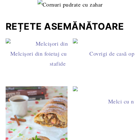
REȚETE ASEMĂNĂTOARE
Melcișori din foietaj cu brânză dulce și
Covrigi de casă opări
stafide
Melci cu nuc