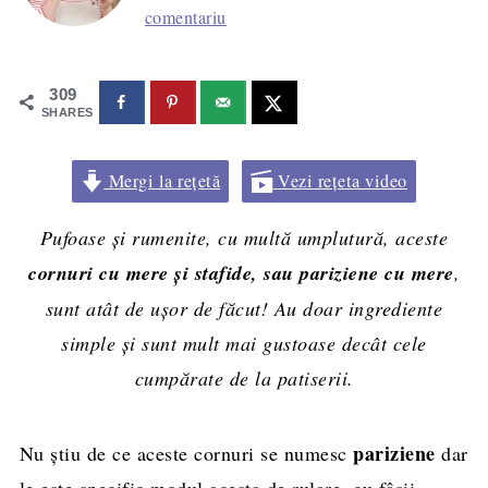
comentariu
309
SHARES
Mergi la rețetă
Vezi rețeta video
Pufoase și rumenite, cu multă umplutură, aceste
cornuri cu mere și stafide, sau pariziene cu mere
,
sunt atât de ușor de făcut! Au doar ingrediente
simple și sunt mult mai gustoase decât cele
cumpărate de la patiserii.
pariziene
Nu știu de ce aceste cornuri se numesc
dar
le este specific modul acesta de rulare, cu fâșii