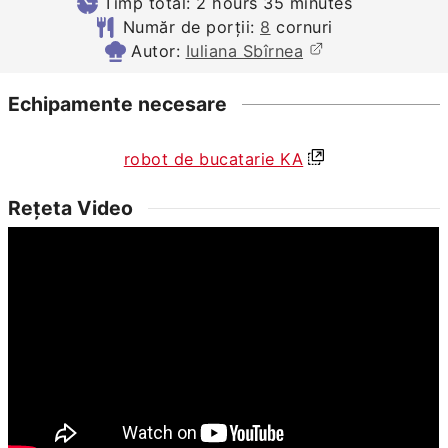
hours
minutes
Timp total:
2
hours
35
minutes
Număr de porții:
8
cornuri
Autor:
Iuliana Sbîrnea
Echipamente necesare
robot de bucatarie KA
Rețeta Video