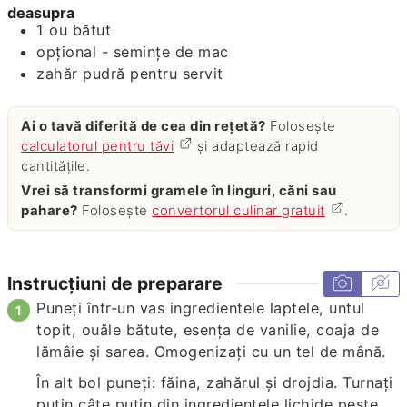
deasupra
1
ou bătut
opțional - semințe de mac
zahăr pudră pentru servit
Ai o tavă diferită de cea din rețetă?
Folosește
calculatorul pentru tăvi
și adaptează rapid
cantitățile.
Vrei să transformi gramele în linguri, căni sau
pahare?
Folosește
convertorul culinar gratuit
.
Instrucțiuni de preparare
Puneți într-un vas ingredientele laptele, untul
topit, ouăle bătute, esența de vanilie, coaja de
lămâie și sarea. Omogenizați cu un tel de mână.
În alt bol puneți: făina, zahărul și drojdia. Turnați
puțin câte puțin din ingredientele lichide peste