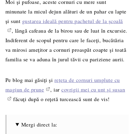
Moi și pufoase, aceste cornuri cu mere sunt
minunate la micul dejun alături de un pahar cu lapte
și sunt
gustarea ideală pentru pachetul de la școală
, lângă cafeaua de la birou sau de luat în excursie.
Indiferent de scopul pentru care le faceți, bucătăria
va mirosi amețitor a cornuri proaspăt coapte și toată
familia se va aduna în jurul tăvii cu pariziene aurii.
Pe blog mai găsiți și
rețeta de cornuri umplute cu
magiun de prune
, iar
covrigii mei cu unt și susan
făcuți după o rețetă turcească sunt de vis!
Mergi direct la: