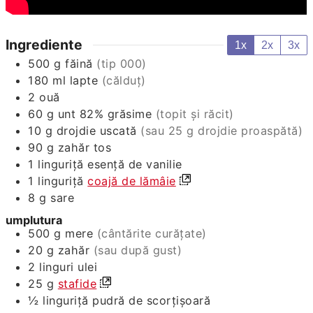
Ingrediente
1x
2x
3x
500
g
făină
(tip 000)
180
ml
lapte
(călduț)
2
ouă
60
g
unt 82% grăsime
(topit și răcit)
10
g
drojdie uscată
(sau 25 g drojdie proaspătă)
90
g
zahăr tos
1
linguriță
esență de vanilie
1
linguriță
coajă de lămâie
8
g
sare
umplutura
500
g
mere
(cântărite curățate)
20
g
zahăr
(sau după gust)
2
linguri
ulei
25
g
stafide
½
linguriță
pudră de scorțișoară