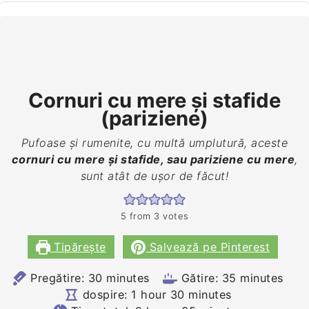
Cornuri cu mere și stafide
(pariziene)
Pufoase și rumenite, cu multă umplutură, aceste
cornuri cu mere și stafide, sau pariziene cu mere
,
sunt atât de ușor de făcut!
5
from
3
votes
Tipărește
Salvează pe Pinterest
minutes
minutes
Pregătire:
30
minutes
Gătire:
35
minutes
hour
minutes
dospire:
1
hour
30
minutes