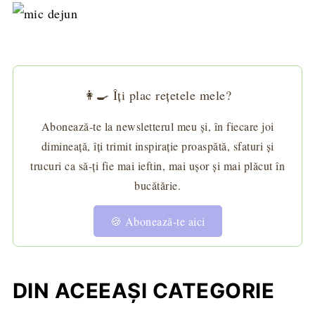
👩‍🍳 Îți plac rețetele mele?
Abonează-te la newsletterul meu și, în fiecare joi
dimineață, îți trimit inspirație proaspătă, sfaturi și
trucuri ca să-ți fie mai ieftin, mai ușor și mai plăcut în
bucătărie.
🍪 Abonează-te aici
DIN ACEEAȘI CATEGORIE