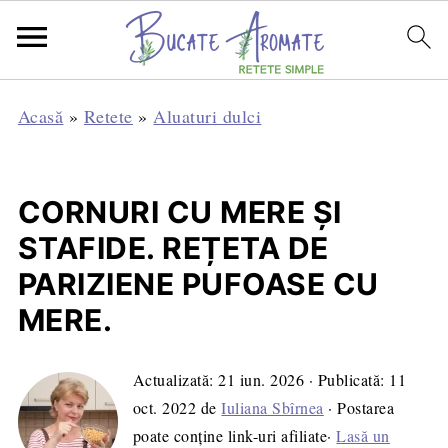
Acasă
»
Retete
»
Aluaturi dulci
CORNURI CU MERE ȘI
STAFIDE. REȚETA DE
PARIZIENE PUFOASE CU
MERE.
Actualizată:
21 iun. 2026
· Publicată:
11
oct. 2022
de
Iuliana Sbîrnea
· Postarea
poate conține link-uri afiliate·
Lasă un