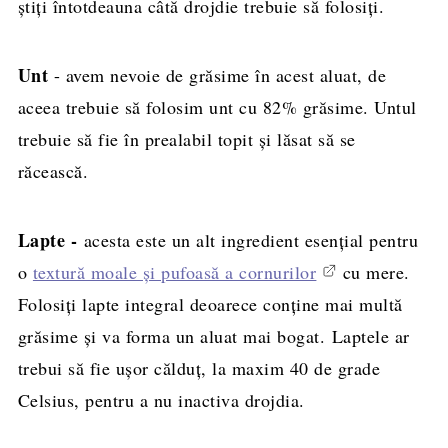
știți întotdeauna câtă drojdie trebuie să folosiți.
Unt
- avem nevoie de grăsime în acest aluat, de
aceea trebuie să folosim unt cu 82% grăsime. Untul
trebuie să fie în prealabil topit și lăsat să se
răcească.
Lapte -
acesta este un alt ingredient esențial pentru
o
textură moale și pufoasă a cornurilor
cu mere.
Folosiți lapte integral deoarece conține mai multă
grăsime și va forma un aluat mai bogat. Laptele ar
trebui să fie ușor călduț, la maxim 40 de grade
Celsius, pentru a nu inactiva drojdia.