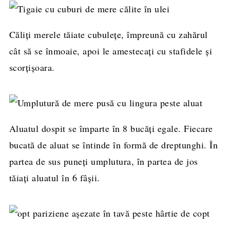
Căliți merele tăiate cubulețe, împreună cu zahărul
cât să se înmoaie, apoi le amestecați cu stafidele și
scorțișoara.
Aluatul dospit se împarte în 8 bucăți egale. Fiecare
bucată de aluat se întinde în formă de dreptunghi. În
partea de sus puneți umplutura, în partea de jos
tăiați aluatul în 6 fâșii.