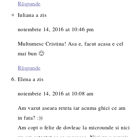
Răspunde
Iuliana
a zis
noiembrie 14, 2016 at 10:46 pm
Multumesc Cristina! Asa e, facut acasa e cel
mai bun 🙂
Răspunde
Elena
a zis
noiembrie 14, 2016 at 10:08 am
Am vazut aseara reteta iar acuma ghici ce am
in fata? :))
Am copt o felie de dovleac la microunde si nici
nu am asteptat sa se raceasca. Nici nu e nevoie