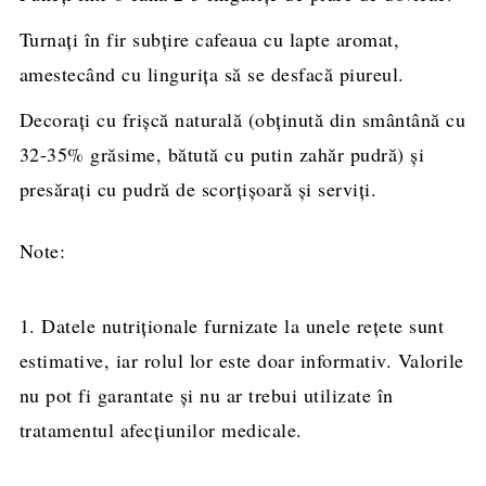
Turnați în fir subțire cafeaua cu lapte aromat,
amestecând cu lingurița să se desfacă piureul.
Decorați cu frișcă naturală (obținută din smântână cu
32-35% grăsime, bătută cu putin zahăr pudră) și
presărați cu pudră de scorțișoară și serviți.
Note:
1. Datele nutriționale furnizate la unele rețete sunt
estimative, iar rolul lor este doar informativ. Valorile
nu pot fi garantate și nu ar trebui utilizate în
tratamentul afecțiunilor medicale.