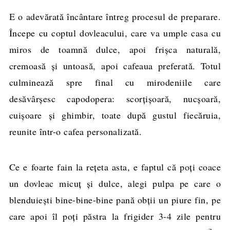
E o adevărată încântare întreg procesul de preparare.
Începe cu coptul dovleacului, care va umple casa cu
miros de toamnă dulce, apoi frișca naturală,
cremoasă și untoasă, apoi cafeaua preferată. Totul
culminează spre final cu mirodeniile care
desăvârșesc capodopera: scorțișoară, nucșoară,
cuișoare și ghimbir, toate după gustul fiecăruia,
reunite într-o cafea personalizată.
Ce e foarte fain la rețeta asta, e faptul că poți coace
un dovleac micuț și dulce, alegi pulpa pe care o
blenduiești bine-bine-bine pană obții un piure fin, pe
care apoi îl poți păstra la frigider 3-4 zile pentru