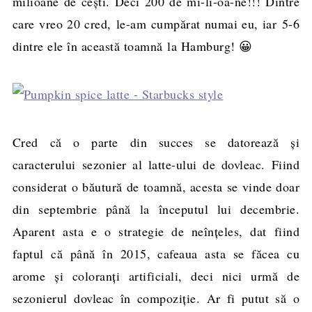
milioane de cești. Deci 200 de mi-li-oa-ne!!! Dintre
care vreo 20 cred, le-am cumpărat numai eu, iar 5-6
dintre ele în această toamnă la Hamburg! 😀
Cred că o parte din succes se datorează și
caracterului sezonier al latte-ului de dovleac. Fiind
considerat o băutură de toamnă, acesta se vinde doar
din septembrie până la începutul lui decembrie.
Aparent asta e o strategie de neînțeles, dat fiind
faptul că până în 2015, cafeaua asta se făcea cu
arome și coloranți artificiali, deci nici urmă de
sezonierul dovleac în compoziție. Ar fi putut să o