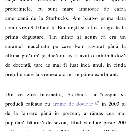
preferințele, eu sunt mare amatoare de cafea
americană de la Starbucks. Am băut-o prima dată
acum vreo 9-10 ani la București și a fost dragoste la
prima degustare. Tin minte și acum că era un
caramel macchiato pe care l-am savurat până la
ultima picătură și dacă nu aș fi avut o minimă doză
de decență, tare aș mai fi luat încă unul, în ciuda
prețului care la vremea aia mi se părea exorbitant.
Din ce zice internetul, Starbucks a început sa
producă cafeaua cu
arome de dovleac
în 2003 și
de la lansare până în prezent, a rămas cea mai
populară băutură de sezon, fiind vândute peste 200