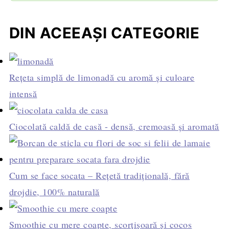
DIN ACEEAȘI CATEGORIE
Rețeta simplă de limonadă cu aromă și culoare
intensă
Ciocolată caldă de casă - densă, cremoasă și aromată
Cum se face socata – Rețetă tradițională, fără
drojdie, 100% naturală
Smoothie cu mere coapte, scorțișoară și cocos