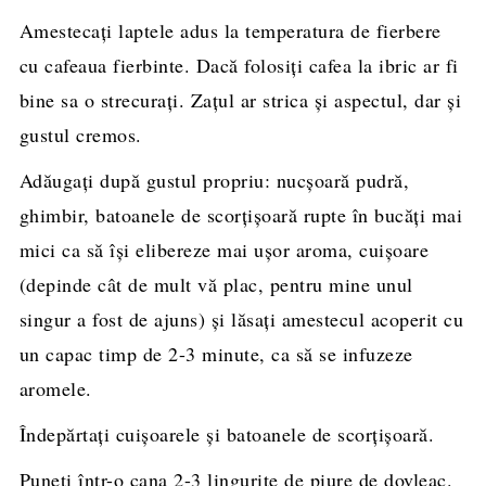
Amestecați laptele adus la temperatura de fierbere
cu cafeaua fierbinte. Dacă folosiți cafea la ibric ar fi
bine sa o strecurați. Zațul ar strica și aspectul, dar și
gustul cremos.
Adăugați după gustul propriu: nucșoară pudră,
ghimbir, batoanele de scorțișoară rupte în bucăți mai
mici ca să își elibereze mai ușor aroma, cuișoare
(depinde cât de mult vă plac, pentru mine unul
singur a fost de ajuns) și lăsați amestecul acoperit cu
un capac timp de 2-3 minute, ca să se infuzeze
aromele.
Îndepărtați cuișoarele și batoanele de scorțișoară.
Puneți într-o cana 2-3 lingurițe de piure de dovleac.