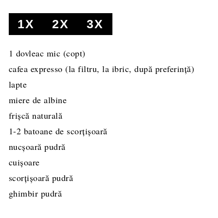
1X
2X
3X
1
dovleac mic
(copt)
cafea expresso
(la filtru, la ibric, după preferință)
lapte
miere de albine
frișcă naturală
1-2
batoane de scorțișoară
nucșoară pudră
cuișoare
scorțișoară pudră
ghimbir pudră