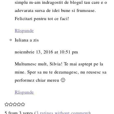
simplu m-am indragostit de blogul tau care e o
adevarata sursa de idei bune si frumoase.
Felicitari pentru tot ce faci!
Răspunde
Iuliana
a zis
noiembrie 13, 2016 at 10:51 pm
Multumesc mult, Silvia! Te mai asptept pe la
mine. Sper sa nu te dezamagesc, nu reusesc sa
performez chiar mereu 🙂
Răspunde
5 from 3 votes (
3 ratings without comment
)