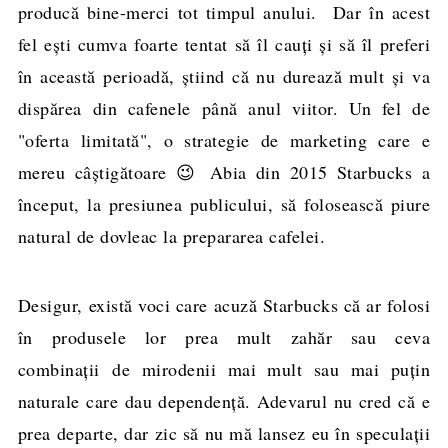
producă bine-merci tot timpul anului. Dar în acest
fel ești cumva foarte tentat să îl cauți și să îl preferi
în această perioadă, știind că nu durează mult și va
dispărea din cafenele până anul viitor. Un fel de
"oferta limitată", o strategie de marketing care e
mereu câștigătoare 😉 Abia din 2015 Starbucks a
început, la presiunea publicului, să folosească piure
natural de dovleac la prepararea cafelei.
Desigur, există voci care acuză Starbucks că ar folosi
în produsele lor prea mult zahăr sau ceva
combinații de mirodenii mai mult sau mai puțin
naturale care dau dependență. Adevarul nu cred că e
prea departe, dar zic să nu mă lansez eu în speculații