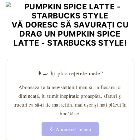
VĂ DORESC SĂ SAVURAȚI CU
DRAG UN PUMPKIN SPICE
LATTE - STARBUCKS STYLE!
👩‍🍳 Îți plac rețetele mele?
Abonează-te la newsletterul meu și, în fiecare joi
dimineață, îți trimit inspirație proaspătă, sfaturi și
trucuri ca să-ți fie mai ieftin, mai ușor și mai plăcut în
bucătărie.
🍪 Abonează-te aici