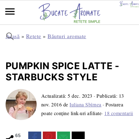
Acasă
»
Retete
»
Băuturi aromate
PUMPKIN SPICE LATTE -
STARBUCKS STYLE
Actualizată:
5 dec. 2023
· Publicată:
13
nov. 2016
de
Iuliana Sbîrnea
· Postarea
poate conține link-uri afiliate·
18 comentarii
65