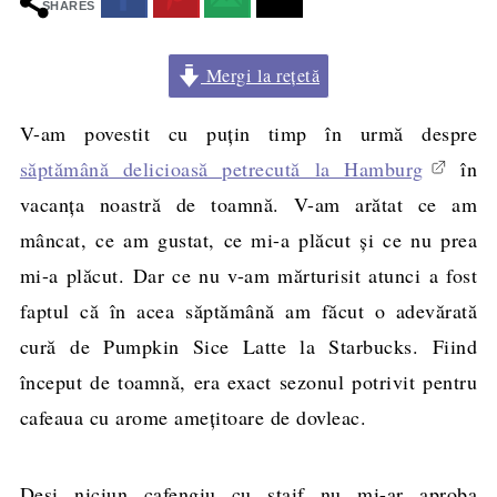
SHARES
Mergi la rețetă
V-am povestit cu puțin timp în urmă despre
săptămână delicioasă petrecută la Hamburg
în
vacanța noastră de toamnă. V-am arătat ce am
mâncat, ce am gustat, ce mi-a plăcut și ce nu prea
mi-a plăcut. Dar ce nu v-am mărturisit atunci a fost
faptul că în acea săptămână am făcut o adevărată
cură de Pumpkin Sice Latte la Starbucks. Fiind
început de toamnă, era exact sezonul potrivit pentru
cafeaua cu arome amețitoare de dovleac.
Deși niciun cafengiu cu ștaif nu mi-ar aproba