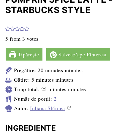
STARBUCKS STYLE
5
from
3
votes
Tipărește
Salvează pe Pinterest
Pregătire:
20
minutes
minutes
Gătire:
5
minutes
minutes
Timp total:
25
minutes
minutes
Număr de porții:
2
Autor:
Iuliana Sbîrnea
INGREDIENTE