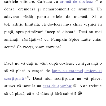
cafelele viitoare. Cafeaua cu
aromă de dovleac
e
densă, cremoasă și nemaipomenit de aromată. Un
adevarat răsfăț pentru zilele de toamnă. Si e
tot...ediție limitată, că dovlecii nu-s chiar veșnici în
piață, spre primăvară încep să dispară. Deci nu mai
amânați, răsfățați-vă cu Pumpkin Spice Latte chiar
acum! Ce ziceți, v-am convins?
Dacă nu vă daţi în vânt după dovleac, cu siguranţă o
să vă placă o ceaşcă de
lapte cu caramel, miere şi
scorţişoară
. Dacă nici scorţişoara nu vă place,
atunci vă invit la un
ceai de ghimbir
. Asta trebuie
să vă placă, că e sănătos şi fără calorii! 😀