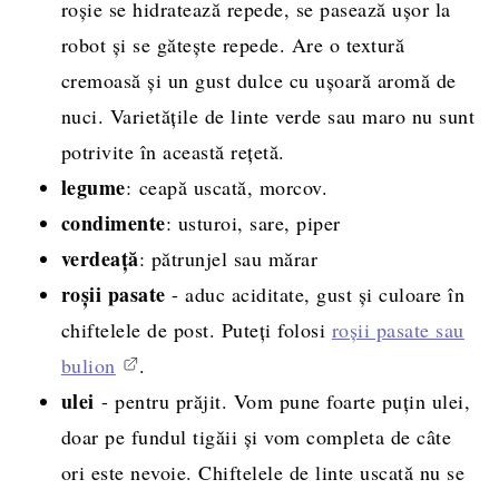
roșie se hidratează repede, se pasează ușor la
robot și se gătește repede. Are o textură
cremoasă și un gust dulce cu ușoară aromă de
nuci. Varietățile de linte verde sau maro nu sunt
potrivite în această rețetă.
legume
: ceapă uscată, morcov.
condimente
: usturoi, sare, piper
verdeață
: pătrunjel sau mărar
roșii pasate
- aduc aciditate, gust și culoare în
chiftelele de post. Puteți folosi
roșii pasate sau
bulion
.
ulei
- pentru prăjit. Vom pune foarte puțin ulei,
doar pe fundul tigăii și vom completa de câte
ori este nevoie. Chiftelele de linte uscată nu se