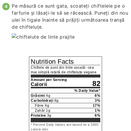
Pe măsură ce sunt gata, scoateți chiftelele pe o
farfurie și lăsați-le să se răcească. Puneți din nou
ulei în tigaie înainte să prăjiți următoarea tranșă
de chifteluțe.
Nutrition Facts
Chiftele de post din linte uscată- cea
mai simplă rețetă de chifteluțe vegane
Amount per Serving
82
Calorii
% Daily Value*
Grăsimi
4
g
6
%
Carbohidrați
8
g
3
%
Fibre
4
g
17
%
Zahăr
1
g
1
%
Proteine
3
g
6
%
* Percent Daily Values are based on a 2000
calorie diet.