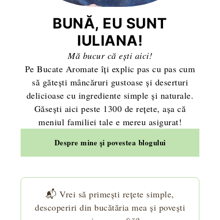
BUNĂ, EU SUNT
IULIANA!
Mă bucur că ești aici!
Pe Bucate Aromate îți explic pas cu pas cum
să gătești mâncăruri gustoase și deserturi
delicioase cu ingrediente simple și naturale.
Găsești aici peste 1300 de rețete, așa că
meniul familiei tale e mereu asigurat!
Despre mine și povestea blogului
📬 Vrei să primești rețete simple,
descoperiri din bucătăria mea și povești