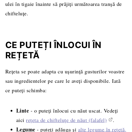
ulei în tigaie înainte să prăjiți următoarea tranșă de
chifteluțe.
CE PUTEȚI ÎNLOCUI ÎN
REȚETĂ
Rețeta se poate adapta cu ușurință gusturilor voastre
sau ingredientelor pe care le aveți disponibile. Iată
ce puteți schimba:
Linte
- o puteți înlocui cu năut uscat. Vedeți
aici
rețeta de chifteluțe de năut (falafel)
.
Legume
- puteți adăuga și
alte legume în rețetă,