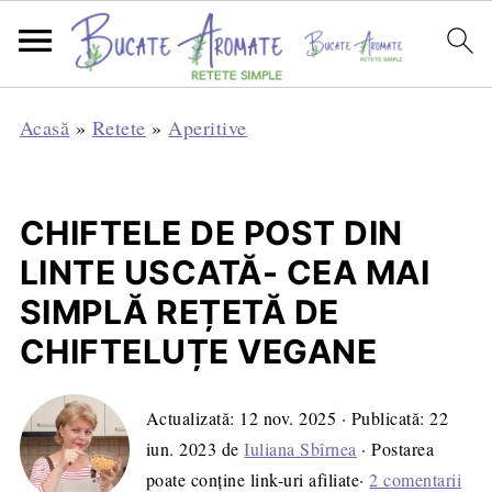
Acasă
»
Retete
»
Aperitive
CHIFTELE DE POST DIN
LINTE USCATĂ- CEA MAI
SIMPLĂ REȚETĂ DE
CHIFTELUȚE VEGANE
Actualizată:
12 nov. 2025
· Publicată:
22
iun. 2023
de
Iuliana Sbîrnea
· Postarea
poate conține link-uri afiliate·
2 comentarii