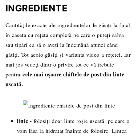
Cu ce poți servi aceste chiftele de post din
INGREDIENTE
linte roșie
Cantitățile exacte ale ingredientelor le găsiți la final,
Rețeta completă, cantități și mod de
în caseta cu rețeta completă pe care o puteți salva
preparare
sau tipări ca să o aveți la îndemână atunci când
gătiți. Tot acolo găsiți și varianta video a rețetei. Iar
mai jos vedeți dintr-o privire tot ce vă trebuie
cele mai ușoare chiftele de post din linte
pentru
uscată.
linte
- folosiți doar linte roșie uscată, pe care o
vom lăsa la hidratat înainte de folosire. Lintea