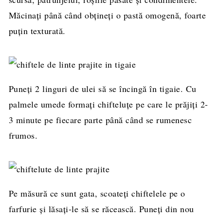
Măcinați până când obțineți o pastă omogenă, foarte
puțin texturată.
Puneți 2 linguri de ulei să se încingă în tigaie. Cu
palmele umede formați chifteluțe pe care le prăjiți 2-
3 minute pe fiecare parte până când se rumenesc
frumos.
Pe măsură ce sunt gata, scoateți chiftelele pe o
farfurie și lăsați-le să se răcească. Puneți din nou