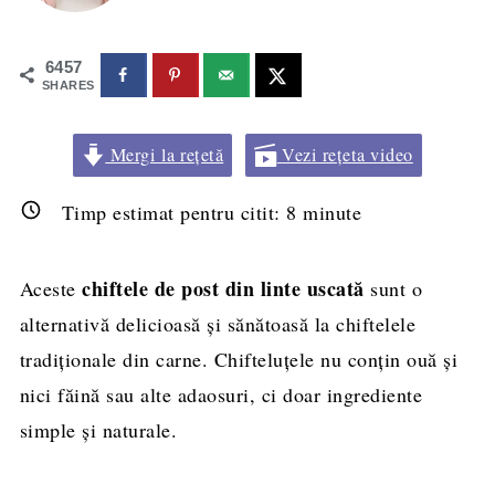
6457
SHARES
Mergi la rețetă
Vezi rețeta video
Timp estimat pentru citit:
8
minute
chiftele de post din linte uscată
Aceste
sunt o
alternativă delicioasă și sănătoasă la chiftelele
tradiționale din carne. Chifteluțele nu conțin ouă și
nici făină sau alte adaosuri, ci doar ingrediente
simple și naturale.