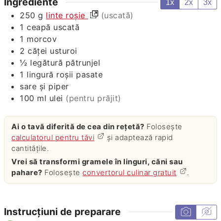
Ingrediente
1x
2x
3x
250
g
linte roșie
(uscată)
1
ceapă uscată
1
morcov
2
căței
usturoi
½
legătură
pătrunjel
1
lingură
roșii pasate
sare și piper
100
ml
ulei
(pentru prăjit)
Ai o tavă diferită de cea din rețetă?
Folosește
calculatorul pentru tăvi
și adaptează rapid
cantitățile.
Vrei să transformi gramele în linguri, căni sau
pahare?
Folosește
convertorul culinar gratuit
.
Instrucțiuni de preparare