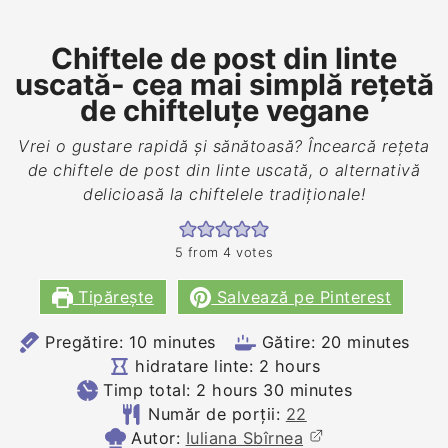
Chiftele de post din linte
uscată- cea mai simplă rețetă
de chifteluțe vegane
Vrei o gustare rapidă și sănătoasă? Încearcă rețeta
de chiftele de post din linte uscată, o alternativă
delicioasă la chiftelele tradiționale!
5
from
4
votes
Tipărește
Salvează pe Pinterest
minutes
minutes
Pregătire:
10
minutes
Gătire:
20
minutes
hours
hidratare linte:
2
hours
hours
minutes
Timp total:
2
hours
30
minutes
Număr de porții:
22
Autor:
Iuliana Sbîrnea