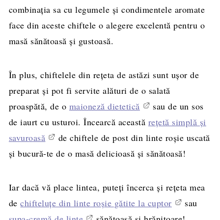
combinația sa cu legumele și condimentele aromate
face din aceste chiftele o alegere excelentă pentru o
masă sănătoasă și gustoasă.
În plus, chiftelele din rețeta de astăzi sunt ușor de
preparat și pot fi servite alături de o salată
proaspătă, de o
maioneză dietetică
sau de un sos
de iaurt cu usturoi. Încearcă această
rețetă simplă și
savuroasă
de chiftele de post din linte roșie uscată
și bucură-te de o masă delicioasă și sănătoasă!
Iar dacă vă place lintea, puteți încerca și rețeta mea
de
chifteluțe din linte roșie gătite la cuptor
sau
supa-cremă de linte
sănătoasă și hrănitoare!