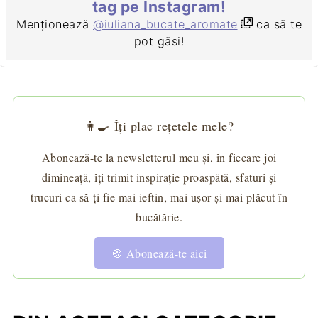
tag pe Instagram!
Menționează
@iuliana_bucate_aromate
ca să te
pot găsi!
👩‍🍳 Îți plac rețetele mele?
Abonează-te la newsletterul meu și, în fiecare joi
dimineață, îți trimit inspirație proaspătă, sfaturi și
trucuri ca să-ți fie mai ieftin, mai ușor și mai plăcut în
bucătărie.
🍪 Abonează-te aici