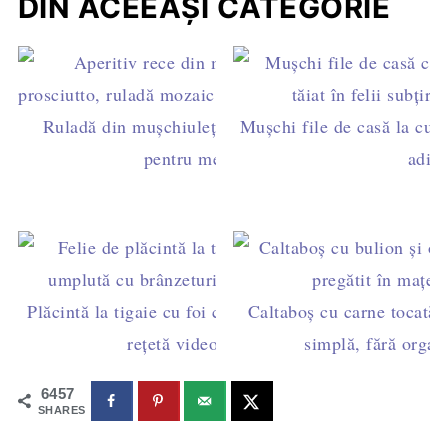
DIN ACEEAȘI CATEGORIE
Ruladă din mușchiuleț de porc - aperitiv rece
Mușchi file de casă la cupt
pentru mese festive
aditi
Plăcintă la tigaie cu foi cumpărate și brânzeturi –
Caltaboș cu carne tocată, 
rețetă video fără cuptor
simplă, fără organe
6457
SHARES