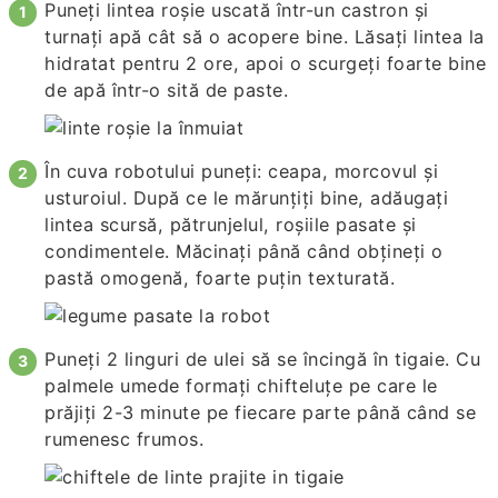
Puneți lintea roșie uscată într-un castron și
turnați apă cât să o acopere bine. Lăsați lintea la
hidratat pentru 2 ore, apoi o scurgeți foarte bine
de apă într-o sită de paste.
În cuva robotului puneți: ceapa, morcovul și
usturoiul. După ce le mărunțiți bine, adăugați
lintea scursă, pătrunjelul, roșiile pasate și
condimentele. Măcinați până când obțineți o
pastă omogenă, foarte puțin texturată.
Puneți 2 linguri de ulei să se încingă în tigaie. Cu
palmele umede formați chifteluțe pe care le
prăjiți 2-3 minute pe fiecare parte până când se
rumenesc frumos.