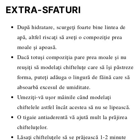
EXTRA-SFATURI
După hidratare, scurgeți foarte bine lintea de
apă, altfel riscați să aveți o compoziție prea
moale și apoasă.
Dacă totuși compoziția pare prea moale și nu
reușiți să modelați chifteluțe care să își păstreze
forma, puteți adăuga o lingură de făină care să
absoarbă excesul de umiditate.
Umeziți-vă ușor mâinile când modelați
chiftelele astfel încât acestea să nu se lipească.
O tigaie antiaderentă vă ajută mult la prăjirea
chifteluțelor.
Lăsați chifteluțele să se prăjească 1-2 minute