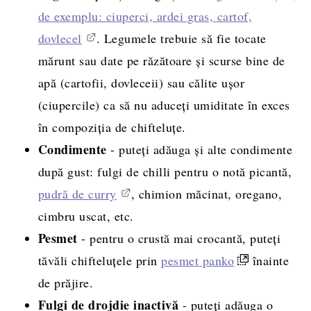
de exemplu: ciuperci, ardei gras, cartof,
dovlecel
. Legumele trebuie să fie tocate
mărunt sau date pe răzătoare și scurse bine de
apă (cartofii, dovleceii) sau călite ușor
(ciupercile) ca să nu aduceți umiditate în exces
în compoziția de chifteluțe.
Condimente
- puteți adăuga și alte condimente
după gust: fulgi de chilli pentru o notă picantă,
pudră de curry
, chimion măcinat, oregano,
cimbru uscat, etc.
Pesmet
- pentru o crustă mai crocantă, puteți
tăvăli chifteluțele prin
pesmet panko
înainte
de prăjire.
Fulgi de drojdie inactivă
- puteți adăuga o