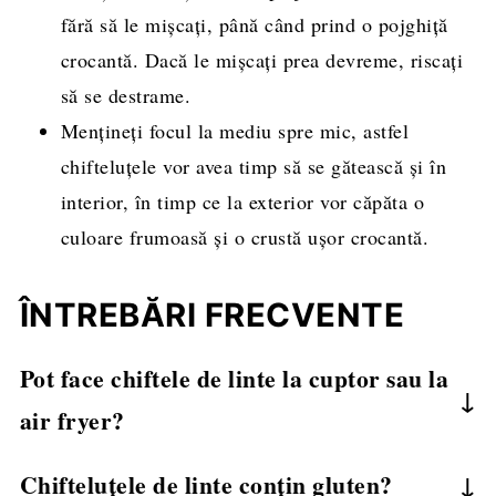
fără să le mișcați, până când prind o pojghiță
crocantă. Dacă le mișcați prea devreme, riscați
să se destrame.
Mențineți focul la mediu spre mic, astfel
chifteluțele vor avea timp să se gătească și în
interior, în timp ce la exterior vor căpăta o
culoare frumoasă și o crustă ușor crocantă.
ÎNTREBĂRI FRECVENTE
Pot face chiftele de linte la cuptor sau la
air fryer?
Da! Pentru cuptor, așezați chiftelele pe hârtie de
Chifteluțele de linte conțin gluten?
copt și le pulverizați cu puțin ulei. Coaceți la