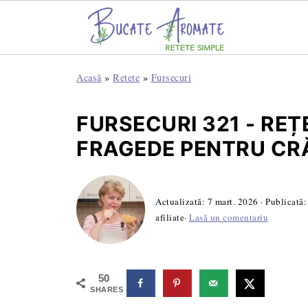
Acasă
»
Retete
»
Fursecuri
FURSECURI 321 - REȚ
FRAGEDE PENTRU CR
Actualizată:
7 mart. 2026
· Publicată
afiliate·
Lasă un comentariu
50
SHARES