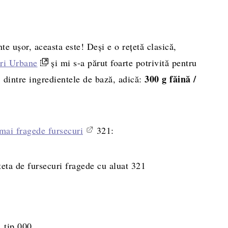
eparare
nte ușor, aceasta este! Deși e o rețetă clasică,
ri Urbane
și mi s-a părut foarte potrivită pentru
1
300 g făină /
dintre ingredientele de bază, adică:
mai fragede fursecuri
321:
, tip 000