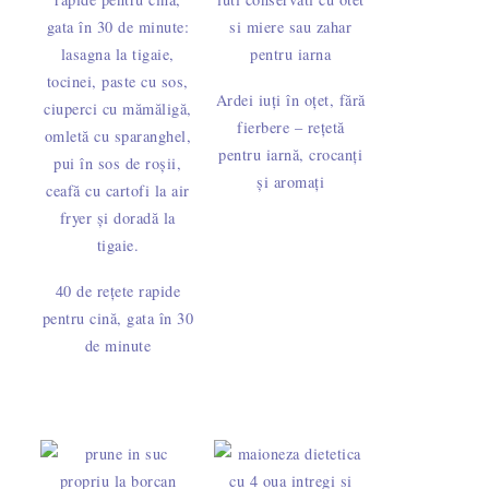
Ardei iuți în oțet, fără
fierbere – rețetă
pentru iarnă, crocanți
și aromați
40 de rețete rapide
pentru cină, gata în 30
de minute