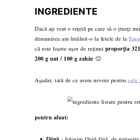
Rețeta completă, cantități și mod de pr
INGREDIENTE
Dacă ați vrut o rețetă pe care să o țineți mi
denumirea am întâlnit-o la fetele de la
Savo
proporția 32
că este foarte ușor de reținut
200 g unt / 100 g zahăr
🙂
Așadar, iată de ce avem nevoie pentru
cele 
pentru aluat:
făină
- folosim făină fină, de patiserie