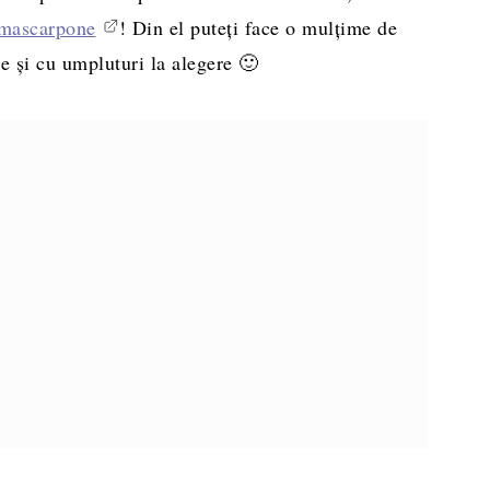
 mascarpone
! Din el puteți face o mulțime de
e și cu umpluturi la alegere 🙂