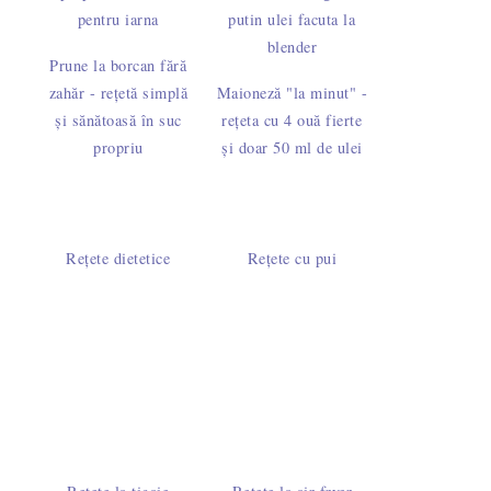
Prune la borcan fără
zahăr - rețetă simplă
Maioneză "la minut" -
și sănătoasă în suc
rețeta cu 4 ouă fierte
propriu
și doar 50 ml de ulei
Rețete dietetice
Rețete cu pui