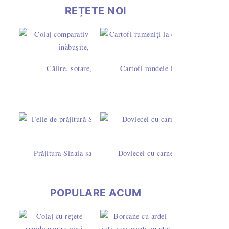
REȚETE NOI
Călire, sotare, rumenire sau prăjire? Diferențe și timpi la 
Cartofi rondele la cuptor cu pesto 
Prăjitura Sinaia sau Dunăreana cu pandișpan însiropat și frișc
Dovlecei cu carne tocată de pui în s
POPULARE ACUM