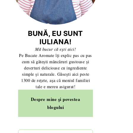
BUNĂ, EU SUNT
IULIANA!
Mă bucur că ești aici!
Pe Bucate Aromate îți explic pas cu pas
cum să gătești mâncăruri gustoase și
deserturi delicioase cu ingrediente
simple și naturale. Găsești aici peste
1300 de rețete, așa că meniul familiei
tale e mereu asigurat!
Despre mine și povestea
blogului