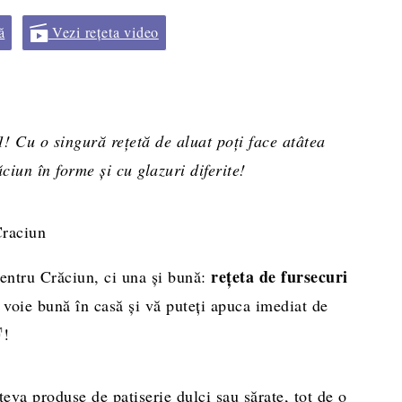
ă
Vezi rețeta video
! Cu o singură rețetă de aluat poți face atâtea
ciun în forme și cu glazuri diferite!
rețeta de fursecuri
entru Crăciun, ci una și bună:
 voie bună în casă și vă puteți apuca imediat de
!
teva produse de patiserie dulci sau sărate, tot de o