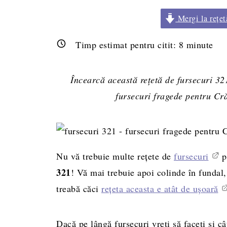
Mergi la rețet
Timp estimat pentru citit:
8
minute
Încearcă această rețetă de fursecuri 321
fursecuri fragede pentru Cră
Nu vă trebuie multe rețete de
fursecuri
p
321
! Vă mai trebuie apoi colinde în fundal,
treabă căci
rețeta aceasta e atât de ușoară
Dacă pe lângă fursecuri vreți să faceți și câ