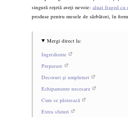
singură rețetă aveți nevoie:
aluat fraged cu
produse pentru mesele de sărbători, în form
Mergi direct la:
Ingrediente
Preparare
Decoruri și umpluturi
Echipamente necesare
Cum se păstrează
Extra sfaturi
Alte rețete de fursecuri pentru Crăciun