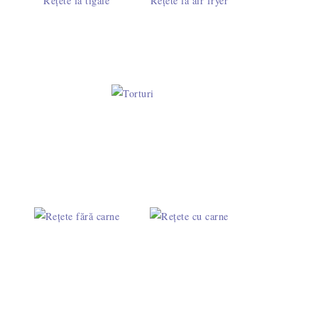
Rețete la tigaie
Rețete la air fryer