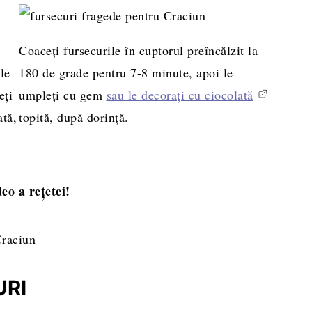
Coaceți fursecurile în cuptorul preîncălzit la
le
180 de grade pentru 7-8 minute, apoi le
eți
umpleți cu gem
sau le decorați cu ciocolată
ată,
topită, după dorință.
deo a rețetei!
URI