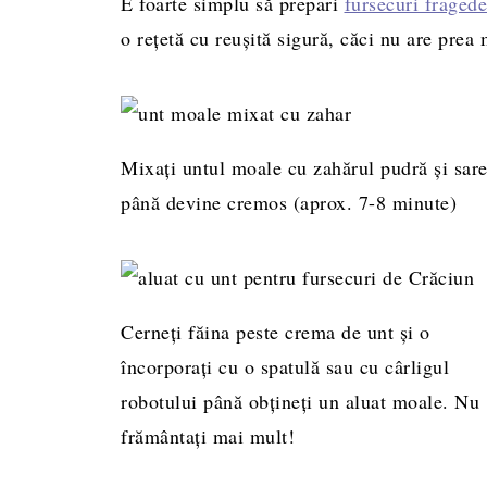
E foarte simplu să prepari
fursecuri fragede
o rețetă cu reușită sigură, căci nu are prea 
Mixați untul moale cu zahărul pudră și sar
până devine cremos (aprox. 7-8 minute)
Cerneți făina peste crema de unt și o
încorporați cu o spatulă sau cu cârligul
robotului până obțineți un aluat moale. Nu
frământați mai mult!