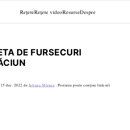
Rețete
Rețete video
Resurse
Despre
ETA DE FURSECURI
ĂCIUN
:
15 dec. 2022
de
Iuliana Sbîrnea
· Postarea poate conține link-uri