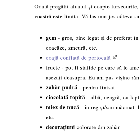
Odată pregătit aluatul și coapte fursecurile
voastră este limita. Vă las mai jos câteva su
gem
- gros, bine legat și de preferat î
coacăze, zmeură, etc.
coajă confiată de portocală
fructe - pot fi stafide pe care să le ame
așezați deasupra. Eu am pus vișine ră
zahăr
pudră
- pentru finisat
ciocolată topită
- albă, neagră, cu lap
miez de nucă
- întreg și/sau măcinat. P
etc.
decorațiuni
colorate din zahăr