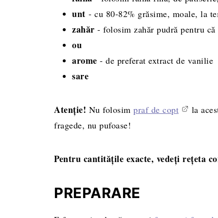
unt
- cu 80-82% grăsime, moale, la t
zahăr
- folosim zahăr pudră pentru că 
ou
arome
- de preferat extract de vanilie
sare
Atenție!
Nu folosim
praf de copt
la aces
fragede, nu pufoase!
Pentru cantitățile exacte, vedeți rețeta c
PREPARARE