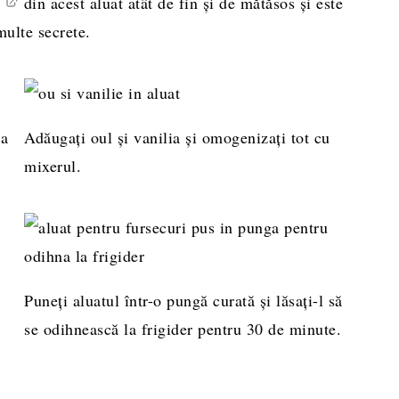
din acest aluat atât de fin și de mătăsos și este
multe secrete.
ea
Adăugați oul și vanilia și omogenizați tot cu
mixerul.
Puneți aluatul într-o pungă curată și lăsați-l să
se odihnească la frigider pentru 30 de minute.