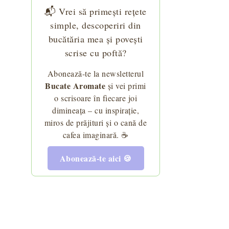
📬 Vrei să primești rețete
simple, descoperiri din
bucătăria mea și povești
scrise cu poftă?
Abonează-te la newsletterul
Bucate Aromate
și vei primi
o scrisoare în fiecare joi
dimineața – cu inspirație,
miros de prăjituri și o cană de
cafea imaginară. ☕
Abonează-te aici 🍪