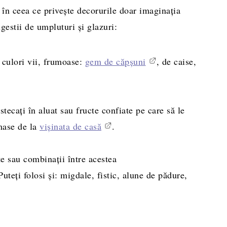
, în ceea ce privește decorurile doar imaginația
gestii de umpluturi și glazuri:
n culori vii, frumoase:
gem de căpșuni
, de caise,
stecați în aluat sau fructe confiate pe care să le
mase de la
vișinata de casă
.
te sau combinații între acestea
uteți folosi și: migdale, fistic, alune de pădure,