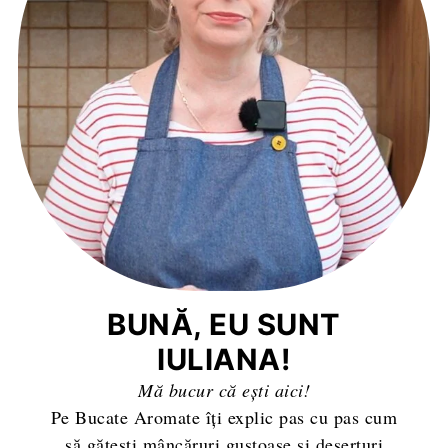
BUNĂ, EU SUNT
IULIANA!
Mă bucur că ești aici!
Pe Bucate Aromate îți explic pas cu pas cum
să gătești mâncăruri gustoase și deserturi