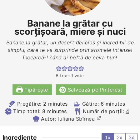
Banane la grătar cu
scorțișoară, miere și nuci
Banane la grătar, un desert delicios și incredibil de
simplu, care te va surprinde prin aromele intense!
Încearcă-l când ai poftă de ceva bun!
5
from 1 vote
Tipărește
Salvează pe Pinterest
minutes
minutes
Pregătire:
2
minutes
Gătire:
6
minutes
minutes
Timp total:
8
minutes
Număr de porții:
4
Autor:
Iuliana Sbîrnea
Ingrediente
1x
2x
3x