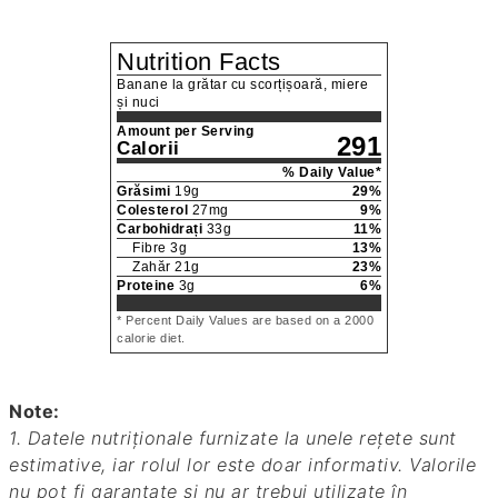
Nutrition Facts
Banane la grătar cu scorțișoară, miere
și nuci
Amount per Serving
291
Calorii
% Daily Value*
Grăsimi
19
g
29
%
Colesterol
27
mg
9
%
Carbohidrați
33
g
11
%
Fibre
3
g
13
%
Zahăr
21
g
23
%
Proteine
3
g
6
%
* Percent Daily Values are based on a 2000
calorie diet.
Note:
1. Datele nutriționale furnizate la unele rețete sunt
estimative, iar rolul lor este doar informativ. Valorile
nu pot fi garantate și nu ar trebui utilizate în