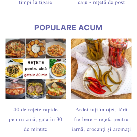
timpi la tigaie
caju - rețetă de post
POPULARE ACUM
40 de rețete rapide
Ardei iuți în oțet, fără
pentru cină, gata în 30
fierbere – rețetă pentru
de minute
iarnă, crocanți și aromați