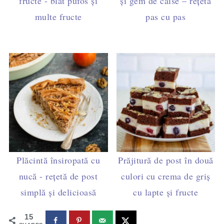
fructe - blat pufos și
și gem de caise – rețetă
multe fructe
pas cu pas
Plăcintă însiropată cu
Prăjitură de post în două
nucă - rețetă de post
culori cu crema de griș
simplă și delicioasă
cu lapte și fructe
15