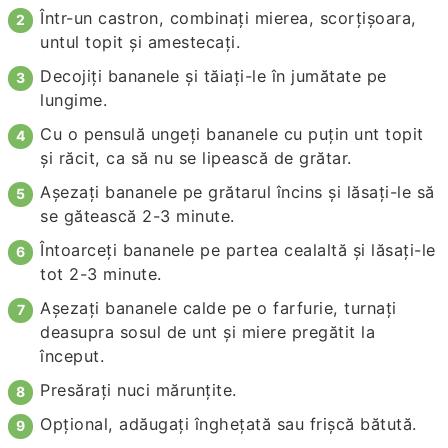
Într-un castron, combinați mierea, scorțișoara,
untul topit și amestecați.
Decojiți bananele și tăiați-le în jumătate pe
lungime.
Cu o pensulă ungeți bananele cu puțin unt topit
și răcit, ca să nu se lipească de grătar.
Așezați bananele pe grătarul încins și lăsați-le să
se gătească 2-3 minute.
Întoarceți bananele pe partea cealaltă și lăsați-le
tot 2-3 minute.
Așezați bananele calde pe o farfurie, turnați
deasupra sosul de unt și miere pregătit la
început.
Presărați nuci mărunțite.
Opțional, adăugați înghețată sau frișcă bătută.