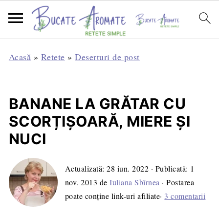
Acasă
»
Retete
»
Deserturi de post
BANANE LA GRĂTAR CU
SCORȚIȘOARĂ, MIERE ȘI
NUCI
Actualizată:
28 iun. 2022
· Publicată:
1
nov. 2013
de
Iuliana Sbîrnea
· Postarea
poate conține link-uri afiliate·
3 comentarii