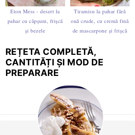
Eton Mess - desert la
Tiramisu la pahar fără
pahar cu căpșuni, frișcă
ouă crude, cu cremă fină
și bezele
de mascarpone și frișcă
REȚETA COMPLETĂ,
CANTITĂȚI ȘI MOD DE
PREPARARE