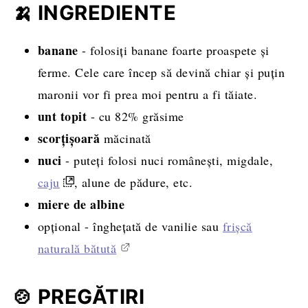
🍌 INGREDIENTE
preparare
banane
- folosiți banane foarte proaspete și
ferme. Cele care încep să devină chiar și puțin
maronii vor fi prea moi pentru a fi tăiate.
unt topit
- cu 82% grăsime
scorțișoară
măcinată
nuci
- puteți folosi nuci românești, migdale,
caju
, alune de pădure, etc.
miere de albine
opțional - înghețată de vanilie sau
frișcă
naturală bătută
🍲 PREGĂTIRI