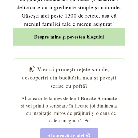
delicioase cu ingrediente simple și naturale.
Găsești aici peste 1300 de rețete, așa că
meniul familiei tale e mereu asigurat!
Despre mine și povestea blogului
📬 Vrei să primești rețete simple,
descoperiri din bucătăria mea și povești
scrise cu poftă?
Bucate Aromate
Abonează-te la newsletterul
și vei primi o scrisoare în fiecare joi dimineața
– cu inspirație, miros de prăjituri și o cană de
cafea imaginară. ☕
Abonează-te aici 🍪