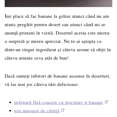
Îmi place să fac banane la grătar atunci când nu am
nimic pregătit pentru desert sau atunci când mi se
anunță prieteni în vizită. Desertul acesta este mereu
o surpriză și mereu apreciat. Nu te-ai aștepta ca
dintr-un singur ingredient și câteva arome să obții în
câteva minute ceva atât de bun!
Dacă sunteți iubitori de banane ascunse în deserturi,
vă las mai jos câteva idei delicioase:
prăjitură fără coacere cu pișcoturi și banane
tort mușuroi de cârtiță