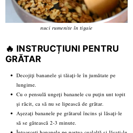
nuci rumenite în tigaie
🔥 INSTRUCȚIUNI PENTRU
GRĂTAR
Decojiți bananele și tăiați-le în jumătate pe
lungime.
Cu o pensulă ungeți bananele cu puțin unt topit
și răcit, ca să nu se lipească de grătar.
Așezați bananele pe grătarul încins și lăsați-le
să se gătească 2-3 minute.
Întoarceți bananele pe partea cealaltă și lăsați-le