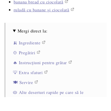
banana bread cu ciocolată
ruladă cu banane și ciocolată
Mergi direct la:
🍌 Ingrediente
🍲 Pregătiri
🔥 Instrucțiuni pentru grătar
💡 Extra sfaturi
🍽️ Servire
🥧 Alte deserturi rapide pe care să le
încercați
Rețeta completă, cantități și mod de