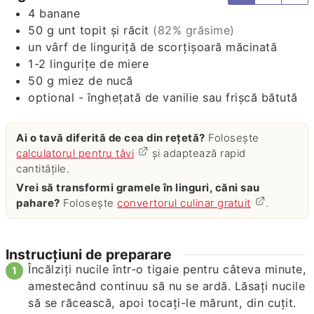
4
banane
50
g
unt topit și răcit
(82% grăsime)
un vârf de linguriță de scorțișoară măcinată
1-2
lingurițe
de miere
50
g
miez de nucă
optional - înghețată de vanilie sau frișcă bătută
Ai o tavă diferită de cea din rețetă?
Folosește
calculatorul pentru tăvi
și adaptează rapid
cantitățile.
Vrei să transformi gramele în linguri, căni sau
pahare?
Folosește
convertorul culinar gratuit
.
Instrucțiuni de preparare
Încălziți nucile într-o tigaie pentru câteva minute,
amestecând continuu să nu se ardă. Lăsați nucile
să se răcească, apoi tocați-le mărunt, din cuțit.