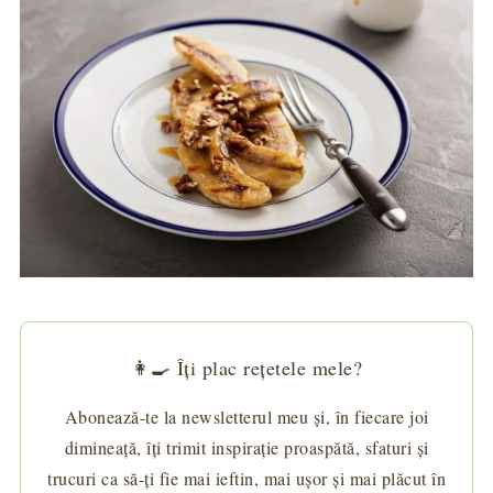
👩‍🍳 Îți plac rețetele mele?
Abonează-te la newsletterul meu și, în fiecare joi
dimineață, îți trimit inspirație proaspătă, sfaturi și
trucuri ca să-ți fie mai ieftin, mai ușor și mai plăcut în