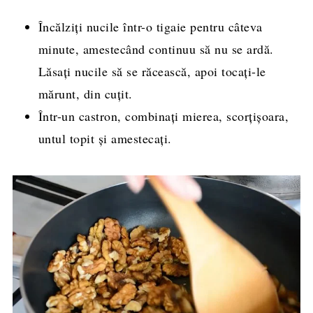
Încălziți nucile într-o tigaie pentru câteva
minute, amestecând continuu să nu se ardă.
Lăsați nucile să se răcească, apoi tocați-le
mărunt, din cuțit.
Într-un castron, combinați mierea, scorțișoara,
untul topit și amestecați.