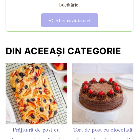
bucătărie.
🍪 Abonează-te aici
DIN ACEEAȘI CATEGORIE
Prăjitură de post cu
Tort de post cu ciocolată