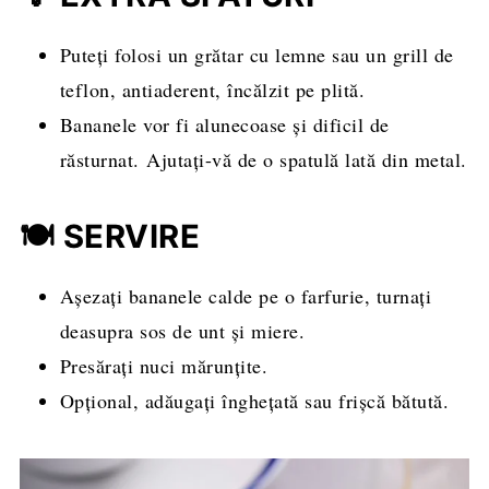
Puteți folosi un grătar cu lemne sau un grill de
teflon, antiaderent, încălzit pe plită.
Bananele vor fi alunecoase și dificil de
răsturnat. Ajutați-vă de o spatulă lată din metal.
🍽️ SERVIRE
Așezați bananele calde pe o farfurie, turnați
deasupra sos de unt și miere.
Presărați nuci mărunțite.
Opțional, adăugați înghețată sau frișcă bătută.