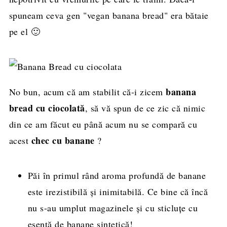
spuneam ceva gen "vegan banana bread" era bătaie
pe el 🙂
banana
No bun, acum că am stabilit că-i zicem
bread cu ciocolată
, să vă spun de ce zic că nimic
din ce am făcut eu până acum nu se compară cu
chec cu banane
acest
?
Păi în primul rând aroma profundă de banane
este irezistibilă și inimitabilă. Ce bine că încă
nu s-au umplut magazinele și cu sticluțe cu
esență de banane sintetică!