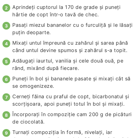
Aprindeți cuptorul la 170 de grade și puneți
hârtie de copt într-o tavă de chec.
Pasați miezul bananelor cu o furculiță și le lăsați
puțin deoparte.
Mixați untul împreună cu zahărul și sarea până
când untul devine spumos și zahărul s-a topit.
Adăugați iaurtul, vanilia și cele două ouă, pe
rând, mixând după fiecare.
Puneți în bol și bananele pasate și mixați cât să
se omogenizeze.
Cerneți făina cu praful de copt, bicarbonatul și
scorțișoara, apoi puneți totul în bol și mixați.
Încorporați în compoziție cam 200 g de picături
de ciocolată.
Turnați compoziția în formă, nivelați, iar