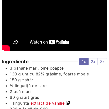
Ingrediente
1x
2x
3x
3
banane mari, bine coapte
130
g
unt cu 82% grăsime, foarte moale
150
g
zahăr
½
linguriță
de sare
2
ouă mari
60
g
iaurt gras
1
linguriță
extract de vanilie
220
g
făină tip 000