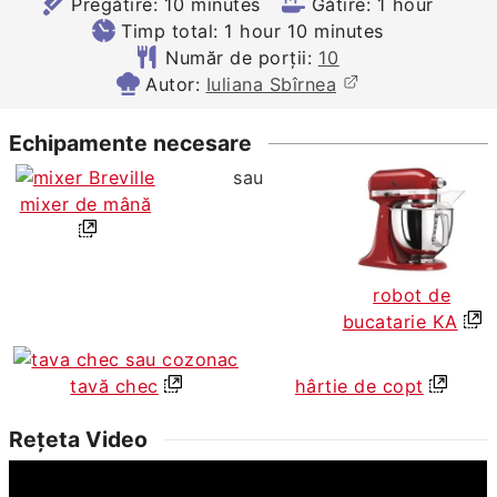
minutes
hour
Pregătire:
10
minutes
Gătire:
1
hour
hour
minutes
Timp total:
1
hour
10
minutes
Număr de porții:
10
Autor:
Iuliana Sbîrnea
Echipamente necesare
sau
mixer de mână
robot de
bucatarie KA
tavă chec
hârtie de copt
Rețeta Video