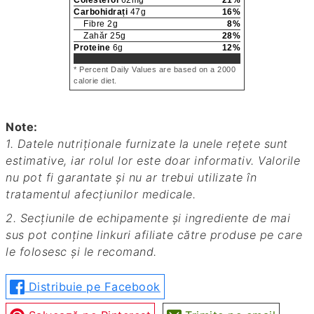
Colesterol
62
mg
21
%
Carbohidrați
47
g
16
%
Fibre
2
g
8
%
Zahăr
25
g
28
%
Proteine
6
g
12
%
* Percent Daily Values are based on a 2000
calorie diet.
Note:
1. Datele nutriționale furnizate la unele rețete sunt
estimative, iar rolul lor este doar informativ. Valorile
nu pot fi garantate și nu ar trebui utilizate în
tratamentul afecțiunilor medicale.
2. Secțiunile de echipamente și ingrediente de mai
sus pot conține linkuri afiliate către produse pe care
le folosesc și le recomand.
Distribuie pe Facebook