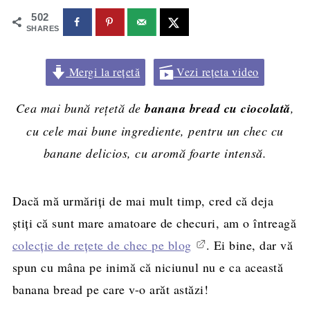
502
SHARES
Mergi la rețetă
Vezi rețeta video
Cea mai bună rețetă de
banana bread cu ciocolată
,
cu cele mai bune ingrediente, pentru un chec cu
banane delicios, cu aromă foarte intensă.
Dacă mă urmăriți de mai mult timp, cred că deja
știți că sunt mare amatoare de checuri, am o întreagă
colecție de rețete de chec pe blog
. Ei bine, dar vă
spun cu mâna pe inimă că niciunul nu e ca această
banana bread pe care v-o arăt astăzi!