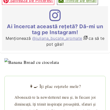
Salvează pe Pinterest
Trimite pe email
Ai încercat această rețetă? Dă-mi un
tag pe Instagram!
Menționează
@iuliana_bucate_aromate
ca să te
pot găsi!
👩‍🍳 Îți plac rețetele mele?
Abonează-te la newsletterul meu și, în fiecare joi
dimineață, îți trimit inspirație proaspătă, sfaturi și