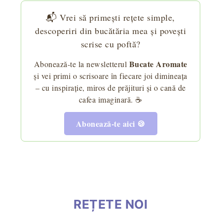
📬 Vrei să primești rețete simple,
descoperiri din bucătăria mea și povești
scrise cu poftă?
Bucate Aromate
Abonează-te la newsletterul
și vei primi o scrisoare în fiecare joi dimineața
– cu inspirație, miros de prăjituri și o cană de
cafea imaginară. ☕
Abonează-te aici 🍪
REȚETE NOI