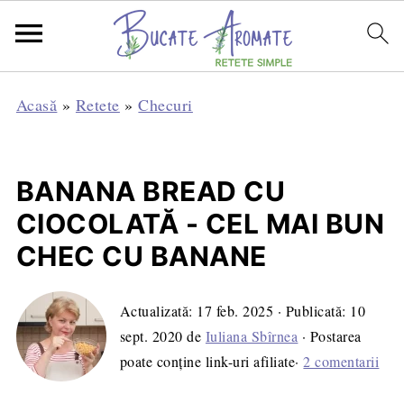
Acasă
»
Retete
»
Checuri
BANANA BREAD CU
CIOCOLATĂ - CEL MAI BUN
CHEC CU BANANE
Actualizată:
17 feb. 2025
· Publicată:
10
sept. 2020
de
Iuliana Sbîrnea
· Postarea
poate conține link-uri afiliate·
2 comentarii