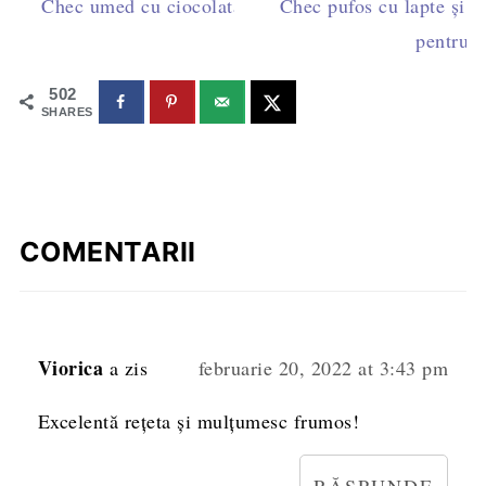
Chec umed cu ciocolată, cea mai ușoară rețetă
Chec pufos cu lapte și ca
pentru 2
502
SHARES
COMENTARII
Viorica
a zis
februarie 20, 2022 at 3:43 pm
Excelentă rețeta și mulțumesc frumos!