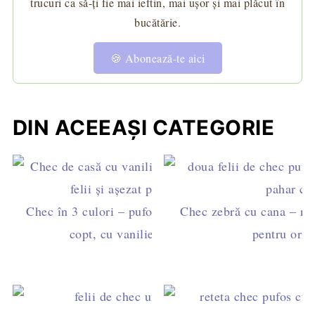
trucuri ca să-ți fie mai ieftin, mai ușor și mai plăcut în
bucătărie.
🍪 Abonează-te aici
DIN ACEEAȘI CATEGORIE
Chec în 3 culori – pufos, fraged și fără praf de
Chec zebră cu cana – reț
copt, cu vanilie, cafea și cacao
pentru oric