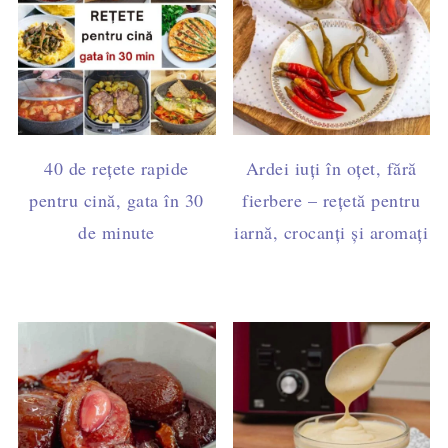
40 de rețete rapide
Ardei iuți în oțet, fără
pentru cină, gata în 30
fierbere – rețetă pentru
de minute
iarnă, crocanți și aromați