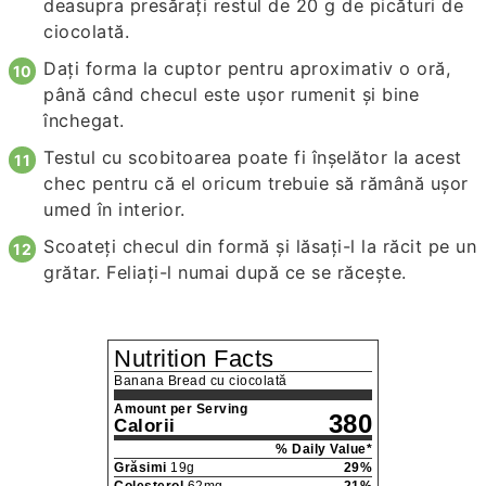
deasupra presărați restul de 20 g de picături de
ciocolată.
Dați forma la cuptor pentru aproximativ o oră,
până când checul este ușor rumenit și bine
închegat.
Testul cu scobitoarea poate fi înșelător la acest
chec pentru că el oricum trebuie să rămână ușor
umed în interior.
Scoateți checul din formă și lăsați-l la răcit pe un
grătar. Feliați-l numai după ce se răcește.
Nutrition Facts
Banana Bread cu ciocolată
Amount per Serving
380
Calorii
% Daily Value*
Grăsimi
19
g
29
%