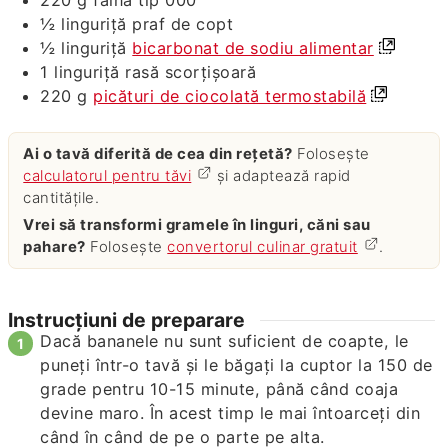
½
linguriță
praf de copt
½
linguriță
bicarbonat de sodiu alimentar
1
linguriță rasă
scorțișoară
220
g
picături de ciocolată termostabilă
Ai o tavă diferită de cea din rețetă?
Folosește
calculatorul pentru tăvi
și adaptează rapid
cantitățile.
Vrei să transformi gramele în linguri, căni sau
pahare?
Folosește
convertorul culinar gratuit
.
Instrucțiuni de preparare
Dacă bananele nu sunt suficient de coapte, le
puneți într-o tavă și le băgați la cuptor la 150 de
grade pentru 10-15 minute, până când coaja
devine maro. În acest timp le mai întoarceți din
când în când de pe o parte pe alta.