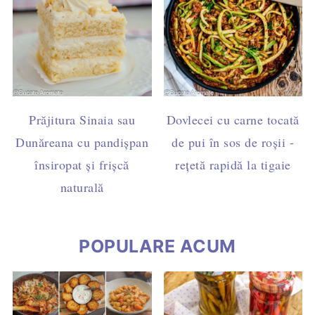
Prăjitura Sinaia sau
Dovlecei cu carne tocată
Dunăreana cu pandișpan
de pui în sos de roșii -
însiropat și frișcă
rețetă rapidă la tigaie
naturală
POPULARE ACUM