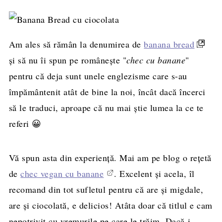
Am ales să rămân la denumirea de
banana bread
și să nu îi spun pe românește "
chec cu banane
"
pentru că deja sunt unele englezisme care s-au
împământenit atât de bine la noi, încât dacă încerci
să le traduci, aproape că nu mai știe lumea la ce te
referi 😀
Vă spun asta din experiență. Mai am pe blog o rețetă
de
chec vegan cu banane
. Excelent și acela, îl
recomand din tot sufletul pentru că are și migdale,
are și ciocolată, e delicios! Atâta doar că titlul e cam
nepotrivit cu vremurile pe care le trăim. Dacă-i