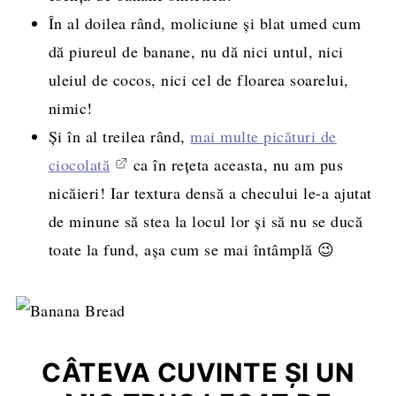
În al doilea rând, moliciune și blat umed cum
dă piureul de banane, nu dă nici untul, nici
uleiul de cocos, nici cel de floarea soarelui,
nimic!
Și în al treilea rând,
mai multe picături de
ciocolată
ca în rețeta aceasta, nu am pus
nicăieri! Iar textura densă a checului le-a ajutat
de minune să stea la locul lor și să nu se ducă
toate la fund, așa cum se mai întâmplă 😉
CÂTEVA CUVINTE ȘI UN