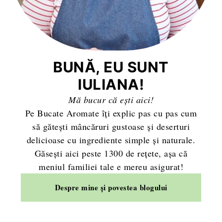
BUNĂ, EU SUNT
IULIANA!
Mă bucur că ești aici!
Pe Bucate Aromate îți explic pas cu pas cum
să gătești mâncăruri gustoase și deserturi
delicioase cu ingrediente simple și naturale.
Găsești aici peste 1300 de rețete, așa că
meniul familiei tale e mereu asigurat!
Despre mine și povestea blogului