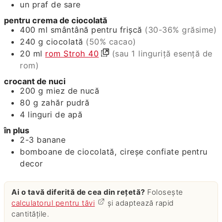
un praf de sare
pentru crema de ciocolată
400
ml
smântână pentru frişcă
(30-36% grăsime)
240
g
ciocolată
(50% cacao)
20
ml
rom Stroh 40
(sau 1 linguriță esență de
rom)
crocant de nuci
200
g
miez de nucă
80
g
zahăr pudră
4
linguri de apă
în plus
2-3
banane
bomboane de ciocolată, cireșe confiate pentru
decor
Ai o tavă diferită de cea din rețetă?
Folosește
calculatorul pentru tăvi
și adaptează rapid
cantitățile.