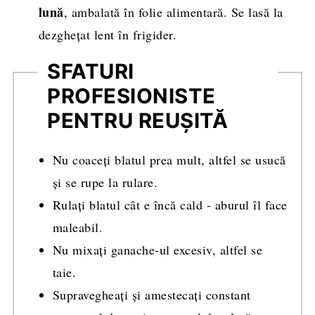
lună
, ambalată în folie alimentară. Se lasă la
dezghețat lent în frigider.
SFATURI
PROFESIONISTE
PENTRU REUȘITĂ
Nu coaceți blatul prea mult, altfel se usucă
și se rupe la rulare.
Rulați blatul cât e încă cald - aburul îl face
maleabil.
Nu mixați ganache-ul excesiv, altfel se
taie.
Supravegheați și amestecați constant