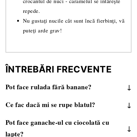
crocantul de nuci - caramelul se întărește
repede.
Nu gustați nucile cât sunt încă fierbinți, vă
puteți arde grav!
ÎNTREBĂRI FRECVENTE
Pot face rulada fără banane?
Da, merge perfect și fără, doar cu cremă și
Ce fac dacă mi se rupe blatul?
crocant.
Asamblați oricum, folosiți ganache-ul ca
Pot face ganache-ul cu ciocolată cu
"lipici". După decorare, nu se va vedea nimic!
lapte?