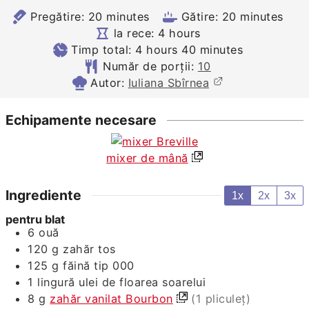
minutes
minutes
Pregătire:
20
minutes
Gătire:
20
minutes
hours
la rece:
4
hours
hours
minutes
Timp total:
4
hours
40
minutes
Număr de porții:
10
Autor:
Iuliana Sbîrnea
Echipamente necesare
mixer de mână
Ingrediente
1x
2x
3x
pentru blat
6
ouă
120
g
zahăr tos
125
g
făină tip 000
1
lingură
ulei de floarea soarelui
8
g
zahăr vanilat Bourbon
(1 pliculeț)