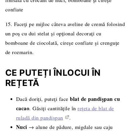
15. Faceți pe mijloc câteva aveline de cremă folosind
un poș cu dui stelat și opțional decorați cu
bomboane de ciocolată, cireșe confiate și crenguțe
de rozmarin.
CE PUTEȚI ÎNLOCUI ÎN
REȚETĂ
blat de pandișpan cu
Dacă doriți, puteți face
cacao
. Găsiți cantitățile în
rețeta de blat de
ruladă din pandișpan
.
Nuci
→ alune de pădure, migdale sau caju