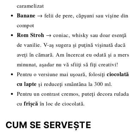
caramelizat
Banane
→ felii de pere, căpșuni sau vișine din
compot
Rom Stroh
→ coniac, whisky sau doar esență
de vanilie. V-aș sugera și puțină vișinată dacă
aveți în cămară. Am încercat eu odată și a mers
minunat, așadar nu vă sfiiți să fiți creativi!
ciocolată
Pentru o versiune mai ușoară, folosiți
cu lapte
și reduceți smântâna la 300 ml.
Pentru un contrast cremos, puteți decora rulada
frișcă
cu
în loc de ciocolată.
CUM SE SERVEȘTE