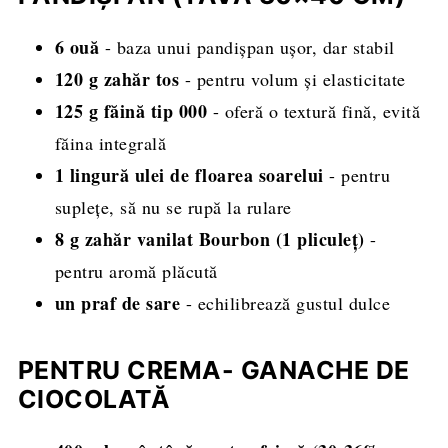
6 ouă
- baza unui pandișpan ușor, dar stabil
120 g zahăr tos
- pentru volum și elasticitate
125 g făină tip 000
- oferă o textură fină, evită
făina integrală
1 lingură ulei de floarea soarelui
- pentru
suplețe, să nu se rupă la rulare
8 g zahăr vanilat Bourbon (1 pliculeț)
-
pentru aromă plăcută
un praf de sare
- echilibrează gustul dulce
PENTRU CREMA- GANACHE DE
CIOCOLATĂ