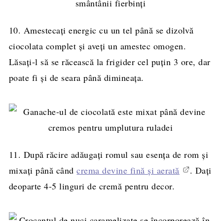
10. Amestecați energic cu un tel până se dizolvă
ciocolata complet și aveți un amestec omogen.
Lăsați-l să se răcească la frigider cel puțin 3 ore, dar
poate fi și de seara până dimineața.
11. După răcire adăugați romul sau esența de rom și
mixați până când
crema devine fină și aerată
. Dați
deoparte 4-5 linguri de cremă pentru decor.