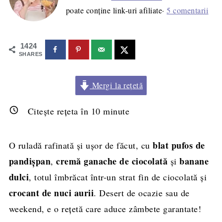
poate conține link-uri afiliate·
5 comentarii
1424
SHARES
Mergi la rețetă
Citește rețeta în
10
minute
blat pufos de
O ruladă rafinată și ușor de făcut, cu
pandișpan
cremă ganache de ciocolată
banane
,
și
dulci
, totul îmbrăcat într-un strat fin de ciocolată și
crocant de nuci aurii
. Desert de ocazie sau de
weekend, e o rețetă care aduce zâmbete garantate!