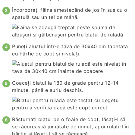
Încorporați făina amestecând de jos în sus cu o
spatulă sau un tel de mână.
Puneți aluatul într-o tavă de 30x40 cm tapetată
cu hârtie de copt și nivelați.
Coaceți blatul la 180 de grade pentru 12-14
minute, până e auriu deschis.
Răsturnați blatul pe o foaie de copt, lăsați-l să
se răcorească jumătate de minut, apoi rulati-l în
hârtie și lăsați-l să se răcească.