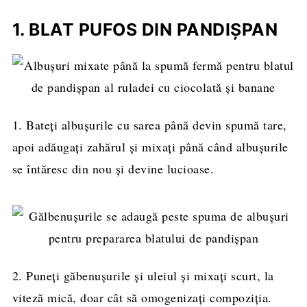
1. BLAT PUFOS DIN PANDIȘPAN
1. Bateți albușurile cu sarea până devin spumă tare,
apoi adăugați zahărul și mixați până când albușurile
se întăresc din nou și devine lucioase.
2. Puneți găbenușurile și uleiul și mixați scurt, la
viteză mică, doar cât să omogenizați compoziţia.