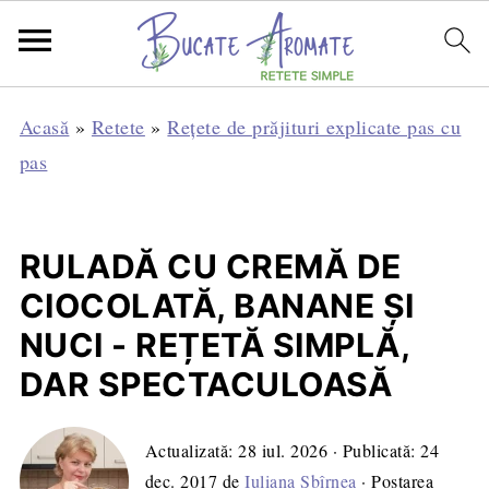
Acasă
»
Retete
»
Rețete de prăjituri explicate pas cu
pas
RULADĂ CU CREMĂ DE
CIOCOLATĂ, BANANE ȘI
NUCI - REȚETĂ SIMPLĂ,
DAR SPECTACULOASĂ
Actualizată:
28 iul. 2026
· Publicată:
24
dec. 2017
de
Iuliana Sbîrnea
· Postarea