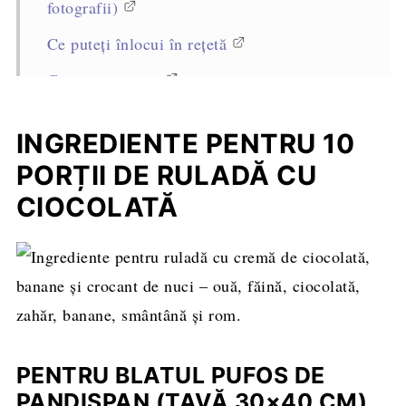
fotografii)
Ce puteți înlocui în rețetă
Cum se servește
Cum se păstrează
INGREDIENTE PENTRU 10
Sfaturi profesioniste pentru reușită
PORȚII DE RULADĂ CU
Întrebări frecvente
CIOCOLATĂ
Alte rețete de rulade pe care să le încercați
Rețeta completă, cantități și mod de
preparare
PENTRU BLATUL PUFOS DE
PANDIȘPAN (TAVĂ 30×40 CM)