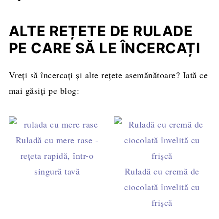
Da, dar reduceți smântâna la 300 ml pentru a
păstra fermitatea.
ALTE REȚETE DE RULADE
PE CARE SĂ LE ÎNCERCAȚI
Vreți să încercați și alte rețete asemănătoare? Iată ce
mai găsiți pe blog:
Ruladă cu mere rase -
rețeta rapidă, într-o
singură tavă
Ruladă cu cremă de
ciocolată învelită cu
frişcă