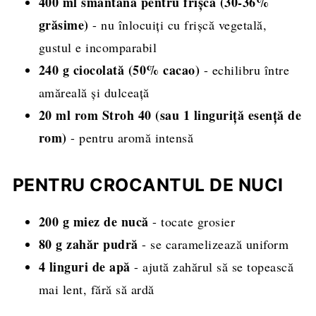
400 ml smântână pentru frişcă (30-36%
grăsime)
- nu înlocuiți cu frișcă vegetală,
gustul e incomparabil
240 g ciocolată (50% cacao)
- echilibru între
amăreală și dulceață
20 ml rom Stroh 40 (sau 1 linguriță esență de
rom)
- pentru aromă intensă
PENTRU CROCANTUL DE NUCI
200 g miez de nucă
- tocate grosier
80 g zahăr pudră
- se caramelizează uniform
4 linguri de apă
- ajută zahărul să se topească
mai lent, fără să ardă