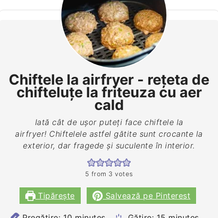
Chiftele la airfryer - rețeta de
chifteluțe la friteuza cu aer
cald
Iată cât de ușor puteți face chiftele la
airfryer! Chiftelele astfel gătite sunt crocante la
exterior, dar fragede și suculente în interior.
5
from
3
votes
Tipărește
Salvează pe Pinterest
minutes
minutes
Pregătire:
10
minutes
Gătire:
15
minutes