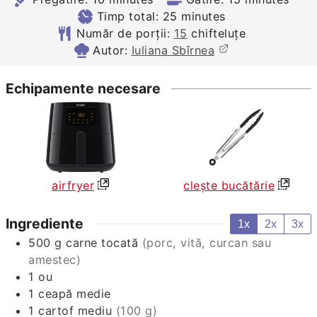
minutes
Timp total:
25
minutes
Număr de porții:
15
chifteluțe
Autor:
Iuliana Sbîrnea
Echipamente necesare
airfryer
clește bucătărie
Ingrediente
1x
2x
3x
500
g
carne tocată
(porc, vită, curcan sau
amestec)
1
ou
1
ceapă medie
1
cartof mediu
(100 g)