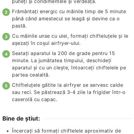
puneți și condimentele și verdeața.
Frământați energic cu mâinile timp de 5 minute
până când amestecul se leagă și devine ca o
pastă.
Cu mâinile unse cu ulei, formați chifteluțele și le
așezați în coșul airfryer-ului.
Seatați aparatul la 200 de grade pentru 15
minute. La jumătatea timpului, deschideți
aparatul și cu un clește, întoarceți chiftelele pe
partea cealaltă.
Chifteluțele gătite la airfryer se servesc calde
sau reci. Se păstrează 3-4 zile la frigider într-o
caserolă cu capac.
Bine de știut:
Încercați să formați chiftelele aproximativ de