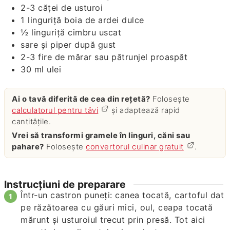
2-3
căței de usturoi
1
linguriță
boia de ardei dulce
½
linguriță
cimbru uscat
sare și piper după gust
2-3
fire de mărar sau pătrunjel proaspăt
30
ml
ulei
Ai o tavă diferită de cea din rețetă?
Folosește
calculatorul pentru tăvi
și adaptează rapid
cantitățile.
Vrei să transformi gramele în linguri, căni sau
pahare?
Folosește
convertorul culinar gratuit
.
Instrucțiuni de preparare
Într-un castron puneți: canea tocată, cartoful dat
pe răzătoarea cu găuri mici, oul, ceapa tocată
mărunt și usturoiul trecut prin presă. Tot aici