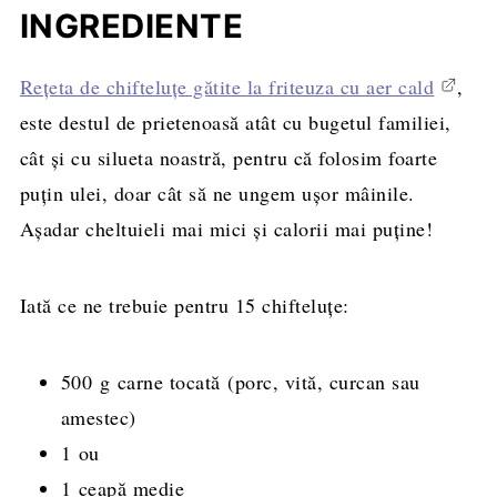
INGREDIENTE
Rețeta de chifteluțe gătite la friteuza cu aer cald
,
este destul de prietenoasă atât cu bugetul familiei,
cât și cu silueta noastră, pentru că folosim foarte
puțin ulei, doar cât să ne ungem ușor mâinile.
Așadar cheltuieli mai mici și calorii mai puține!
Iată ce ne trebuie pentru 15 chifteluțe:
500 g carne tocată (porc, vită, curcan sau
amestec)
1 ou
1 ceapă medie