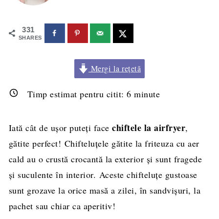
331
SHARES
Mergi la rețetă
Timp estimat pentru citit:
6
minute
chiftele la airfryer
Iată cât de ușor puteți face
,
gătite perfect! Chifteluțele gătite la friteuza cu aer
cald au o crustă crocantă la exterior și sunt fragede
și suculente în interior. Aceste chifteluțe gustoase
sunt grozave la orice masă a zilei, în sandvișuri, la
pachet sau chiar ca aperitiv!