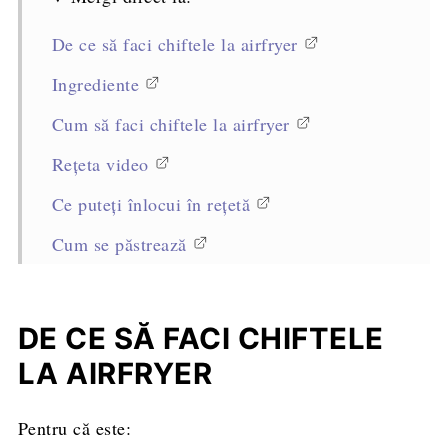
De ce să faci chiftele la airfryer
Ingrediente
Cum să faci chiftele la airfryer
Rețeta video
Ce puteți înlocui în rețetă
Cum se păstrează
Alte sfaturi pentru cele mai bune chiftele
Întrebări frecvente
DE CE SĂ FACI CHIFTELE
Rețete asemănătoare
LA AIRFRYER
Cu ce poți servi aceste chiftele gătite la
Pentru că este:
airfryer