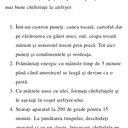
mai bune chifteluțe la airfryer:
Într-un castron puneți: canea tocată, cartoful dat
pe răzătoarea cu găuri mici, oul, ceapa tocată
mărunt și usturoiul trecut prin presă. Tot aici
puneți și condimentele și verdeața.
Frământați energic cu mâinile timp de 5 minute
până când amestecul se leagă și devine ca o
pastă.
Cu mâinile unse cu ulei, formați chifteluțele și
le așezați în coșul airfryer-ului.
Seatați aparatul la 200 de grade pentru 15
minute. La jumătatea timpului, deschideți
aparatul și cu un clește, întoarceți chiftelele pe