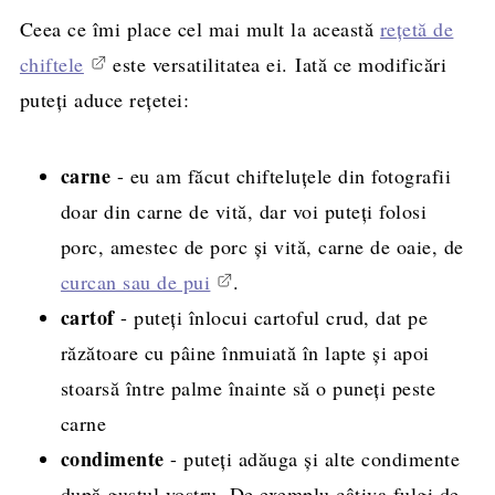
Ceea ce îmi place cel mai mult la această
rețetă de
chiftele
este versatilitatea ei. Iată ce modificări
puteți aduce rețetei:
carne
- eu am făcut chifteluțele din fotografii
doar din carne de vită, dar voi puteți folosi
porc, amestec de porc și vită, carne de oaie, de
curcan sau de pui
.
cartof
- puteți înlocui cartoful crud, dat pe
răzătoare cu pâine înmuiată în lapte și apoi
stoarsă între palme înainte să o puneți peste
carne
condimente
- puteți adăuga și alte condimente
după gustul vostru. De exemplu câțiva fulgi de