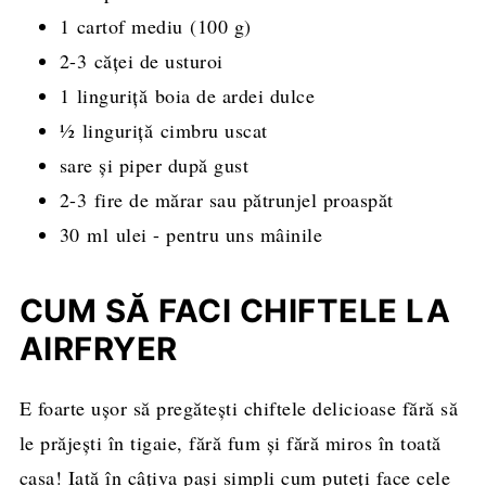
1 cartof mediu (100 g)
2-3 căței de usturoi
1 linguriță boia de ardei dulce
½ linguriță cimbru uscat
sare și piper după gust
2-3 fire de mărar sau pătrunjel proaspăt
30 ml ulei - pentru uns mâinile
CUM SĂ FACI CHIFTELE LA
AIRFRYER
E foarte ușor să pregătești chiftele delicioase fără să
le prăjești în tigaie, fără fum și fără miros în toată
casa! Iată în câțiva pași simpli cum puteți face cele