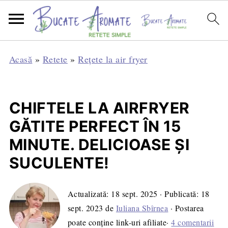
Acasă
»
Retete
»
Rețete la air fryer
CHIFTELE LA AIRFRYER
GĂTITE PERFECT ÎN 15
MINUTE. DELICIOASE ȘI
SUCULENTE!
Actualizată:
18 sept. 2025
· Publicată:
18
sept. 2023
de
Iuliana Sbîrnea
· Postarea
poate conține link-uri afiliate·
4 comentarii