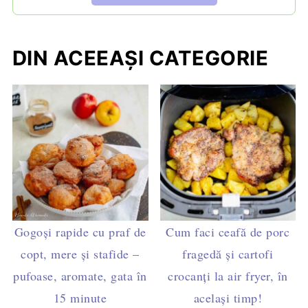
DIN ACEEAȘI CATEGORIE
Gogoși rapide cu praf de
Cum faci ceafă de porc
copt, mere și stafide –
fragedă și cartofi
pufoase, aromate, gata în
crocanți la air fryer, în
15 minute
același timp!