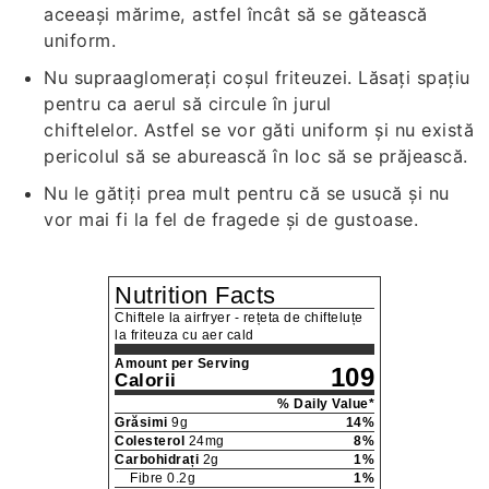
aceeași mărime, astfel încât să se gătească
uniform.
Nu supraaglomerați coșul friteuzei. Lăsați spațiu
pentru ca aerul să circule în jurul
chiftelelor. Astfel se vor găti uniform și nu există
pericolul să se aburească în loc să se prăjească.
Nu le gătiți prea mult pentru că se usucă și nu
vor mai fi la fel de fragede și de gustoase.
Nutrition Facts
Chiftele la airfryer - rețeta de chifteluțe
la friteuza cu aer cald
Amount per Serving
109
Calorii
% Daily Value*
Grăsimi
9
g
14
%
Colesterol
24
mg
8
%
Carbohidrați
2
g
1
%
Fibre
0.2
g
1
%