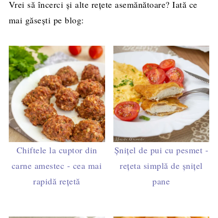
Vrei să încerci și alte rețete asemănătoare? Iată ce
mai găsești pe blog:
Chiftele la cuptor din
Șnițel de pui cu pesmet -
carne amestec - cea mai
rețeta simplă de șnițel
rapidă rețetă
pane