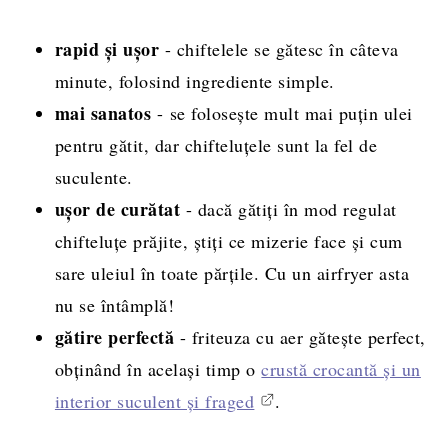
Rețeta completă, cantități și mod de
rapid și ușor
- chiftelele se gătesc în câteva
preparare
minute, folosind ingrediente simple.
mai sanatos
- se folosește mult mai puțin ulei
pentru gătit, dar chifteluțele sunt la fel de
suculente.
ușor de curătat
- dacă gătiți în mod regulat
chifteluțe prăjite, știți ce mizerie face și cum
sare uleiul în toate părțile. Cu un airfryer asta
nu se întâmplă!
gătire perfectă
- friteuza cu aer gătește perfect,
obținând în același timp o
crustă crocantă și un
interior suculent și fraged
.