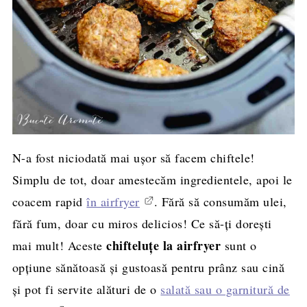
N-a fost niciodată mai ușor să facem chiftele!
Simplu de tot, doar amestecăm ingredientele, apoi le
coacem rapid
în airfryer
. Fără să consumăm ulei,
fără fum, doar cu miros delicios! Ce să-ți dorești
chifteluțe la airfryer
mai mult! Aceste
sunt o
opțiune sănătoasă și gustoasă pentru prânz sau cină
și pot fi servite alături de o
salată sau o garnitură de