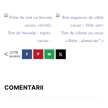
Tort de biscuiți - rețeta veche cu cremă fiartă de
Tort de clătite cu cacao 
cacao - fără ouă
clătite „alunecate” c
1778
SHARES
COMENTARII