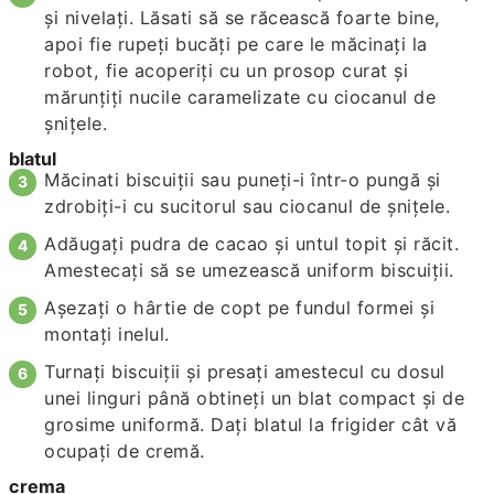
şi nivelaţi. Lăsati să se răcească foarte bine,
apoi fie rupeţi bucăţi pe care le măcinaţi la
robot, fie acoperiţi cu un prosop curat şi
mărunţiţi nucile caramelizate cu ciocanul de
şniţele.
blatul
Măcinati biscuiţii sau puneţi-i într-o pungă şi
zdrobiţi-i cu sucitorul sau ciocanul de şniţele.
Adăugaţi pudra de cacao şi untul topit şi răcit.
Amestecaţi să se umezească uniform biscuiţii.
Aşezaţi o hârtie de copt pe fundul formei şi
montaţi inelul.
Turnaţi biscuiţii şi presaţi amestecul cu dosul
unei linguri până obtineţi un blat compact şi de
grosime uniformă. Daţi blatul la frigider cât vă
ocupaţi de cremă.
crema