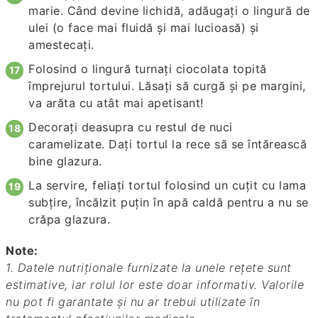
marie. Când devine lichidă, adăugaţi o lingură de
ulei (o face mai fluidă şi mai lucioasă) şi
amestecaţi.
Folosind o lingură turnaţi ciocolata topită
împrejurul tortului. Lăsaţi să curgă şi pe margini,
va arăta cu atât mai apetisant!
Decoraţi deasupra cu restul de nuci
caramelizate. Daţi tortul la rece să se întărească
bine glazura.
La servire, feliaţi tortul folosind un cuţit cu lama
subţire, încălzit puţin în apă caldă pentru a nu se
crăpa glazura.
Note:
1. Datele nutriționale furnizate la unele rețete sunt
estimative, iar rolul lor este doar informativ. Valorile
nu pot fi garantate și nu ar trebui utilizate în