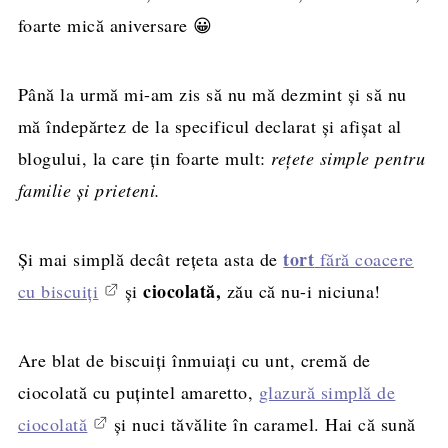
foarte mică aniversare 😀
Până la urmă mi-am zis să nu mă dezmint şi să nu
mă îndepărtez de la specificul declarat şi afişat al
blogului, la care ţin foarte mult:
reţete simple pentru
familie şi prieteni.
tort
Şi mai simplă decât reţeta asta de
fără coacere
ciocolată,
cu biscuiți
și
zău că nu-i niciuna!
Are blat de biscuiţi înmuiaţi cu unt, cremă de
ciocolată cu puţintel amaretto,
glazură simplă de
ciocolată
şi nuci tăvălite în caramel. Hai că sună