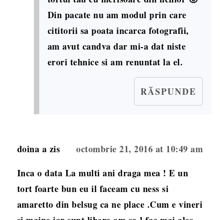
Din pacate nu am modul prin care
cititorii sa poata incarca fotografii,
am avut candva dar mi-a dat niste
erori tehnice si am renuntat la el.
RĂSPUNDE
doina
a zis
octombrie 21, 2016 at 10:49 am
Inca o data La multi ani draga mea ! E un
tort foarte bun eu il faceam cu ness si
amaretto din belsug ca ne place .Cum e vineri
si maine iar sunt libera am sa-l fac mai ales