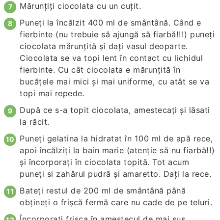
Mărunţiţi ciocolata cu un cuţit.
Puneţi la încălzit 400 ml de smântână. Când e
fierbinte (nu trebuie să ajungă să fiarbă!!!) puneţi
ciocolata mărunţită şi daţi vasul deoparte.
Ciocolata se va topi lent în contact cu lichidul
fierbinte. Cu cât ciocolata e mărunţită în
bucăţele mai mici şi mai uniforme, cu atât se va
topi mai repede.
După ce s-a topit ciocolata, amestecaţi şi lăsati
la răcit.
Puneţi gelatina la hidratat în 100 ml de apă rece,
apoi încălziţi la bain marie (atenţie să nu fiarbă!!)
şi încorporaţi în ciocolata topită. Tot acum
puneţi si zahărul pudră şi amaretto. Daţi la rece.
Bateţi restul de 200 ml de smântână până
obţineţi o frişcă fermă care nu cade de pe teluri.
Încorporaţi frişca în amestecul de mai sus.