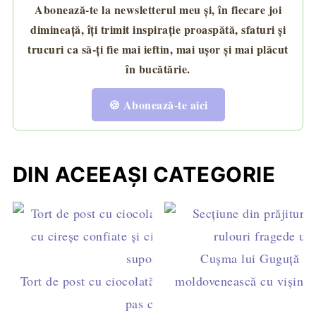
Abonează-te la newsletterul meu și, în fiecare joi
dimineață, îți trimit inspirație proaspătă, sfaturi și
trucuri ca să-ți fie mai ieftin, mai ușor și mai plăcut
în bucătărie.
🍪 Abonează-te aici
DIN ACEEAȘI CATEGORIE
Cușma lui Guguță – r
Tort de post cu ciocolată și gem de caise – rețetă
moldovenească cu vișine ș
pas cu pas