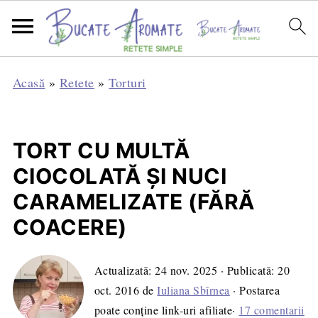
Acasă
»
Retete
»
Torturi
TORT CU MULTĂ
CIOCOLATĂ ŞI NUCI
CARAMELIZATE (FĂRĂ
COACERE)
Actualizată:
24 nov. 2025
· Publicată:
20
oct. 2016
de
Iuliana Sbîrnea
· Postarea
poate conține link-uri afiliate·
17 comentarii