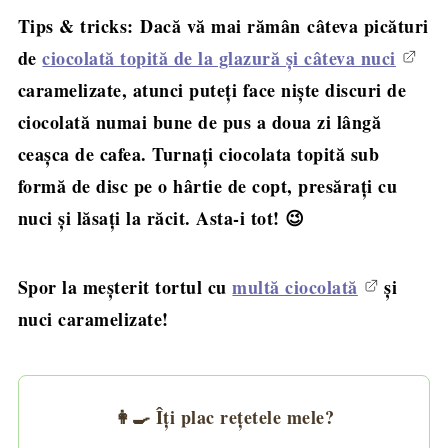
Tips & tricks: Dacă vă mai rămân câteva picături
de
ciocolată topită de la glazură şi câteva nuci
caramelizate, atunci puteţi face nişte discuri de
ciocolată numai bune de pus a doua zi lângă
ceaşca de cafea. Turnaţi ciocolata topită sub
formă de disc pe o hârtie de copt, presăraţi cu
nuci şi lăsaţi la răcit. Asta-i tot! 😉
Spor la meşterit tortul cu
multă ciocolată
şi
nuci caramelizate!
👩‍🍳 Îți plac rețetele mele?