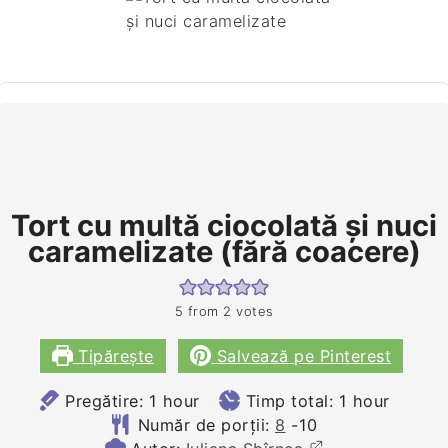
Tort cu multă ciocolată şi nuci
caramelizate (fără coacere)
5
from
2
votes
Tipărește
Salvează pe Pinterest
hour
hour
Pregătire:
1
hour
Timp total:
1
hour
Număr de porții:
8
-10