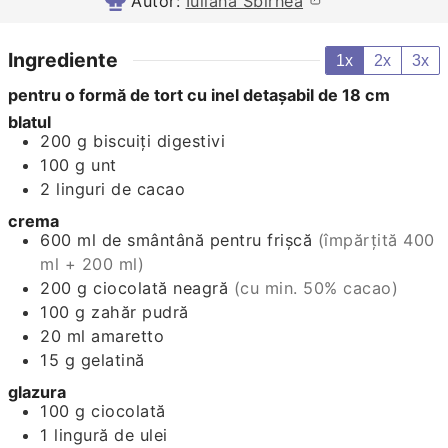
Autor:
Iuliana Sbîrnea
Ingrediente
1x
2x
3x
pentru o formă de tort cu inel detaşabil de 18 cm
blatul
200
g
biscuiţi digestivi
100
g
unt
2
linguri de cacao
crema
600
ml
de smântână pentru frişcă
(împărţită 400
ml + 200 ml)
200
g
ciocolată neagră
(cu min. 50% cacao)
100
g
zahăr pudră
20
ml
amaretto
15
g
gelatină
glazura
100
g
ciocolată
1
lingură de ulei