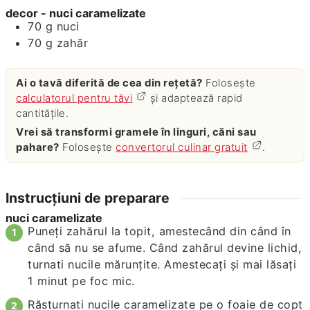
decor - nuci caramelizate
70
g
nuci
70
g
zahăr
Ai o tavă diferită de cea din rețetă?
Folosește
calculatorul pentru tăvi
și adaptează rapid
cantitățile.
Vrei să transformi gramele în linguri, căni sau
pahare?
Folosește
convertorul culinar gratuit
.
Instrucțiuni de preparare
nuci caramelizate
Puneţi zahărul la topit, amestecând din când în
când să nu se afume. Când zahărul devine lichid,
turnati nucile mărunţite. Amestecaţi şi mai lăsaţi
1 minut pe foc mic.
Răsturnati nucile caramelizate pe o foaie de copt