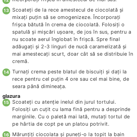
Scoateţi de la rece amestecul de ciocolată şi
mixaţi puţin să se omogenizeze. Încorporaţi
frişca bătută în crema de ciocolată. Folosiţi o
spatulă şi mişcări uşoare, de jos în sus, pentru a
nu scoate aerul înglobat în frişcă. Spre final
adăugaţi şi 2-3 linguri de nucă caramelizată şi
mai amestecaţi scurt, doar cât să se distribuie în
cremă.
Turnaţi crema peste blatul de biscuiţi şi daţi la
rece pentru cel puţin 4 ore sau cel mai bine, de
seara până dimineaţa.
glazura
Scoateţi cu atenţie inelul din jurul tortului.
Folosiţi un cuţit cu lama fină pentru a desprinde
marginile. Cu o paletă mai lată, mutaţi tortul de
pe hârtia de copt pe un platou potrivit.
Mărunţiţi ciocolata şi puneţi-o la topit la bain