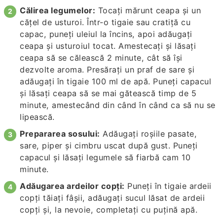
Călirea legumelor:
Tocați mărunt ceapa și un
cățel de usturoi. Într-o tigaie sau cratiță cu
capac, puneți uleiul la încins, apoi adăugați
ceapa și usturoiul tocat. Amestecați și lăsați
ceapa să se călească 2 minute, cât să își
dezvolte aroma. Presărați un praf de sare și
adăugați în tigaie 100 ml de apă. Puneți capacul
și lăsați ceapa să se mai gătească timp de 5
minute, amestecând din când în când ca să nu se
lipească.
Prepararea sosului:
Adăugați roșiile pasate,
sare, piper și cimbru uscat după gust. Puneți
capacul și lăsați legumele să fiarbă cam 10
minute.
Adăugarea ardeilor copți:
Puneți în tigaie ardeii
copți tăiați fâșii, adăugați sucul lăsat de ardeii
copți și, la nevoie, completați cu puțină apă.