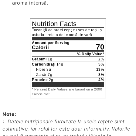
aroma intensă.
Nutrition Facts
Tocaniţă de ardei copţicu sos de roșii și
usturiu - reteta delicioasă de vară
Amount per Serving
70
Calorii
% Daily Value*
Grăsimi
1
g
2
%
Carbohidrați
14
g
5
%
Fibre
3
g
13
%
Zahăr
7
g
8
%
Proteine
2
g
4
%
* Percent Daily Values are based on a 2000
calorie diet.
Note:
1. Datele nutriționale furnizate la unele rețete sunt
estimative, iar rolul lor este doar informativ. Valorile