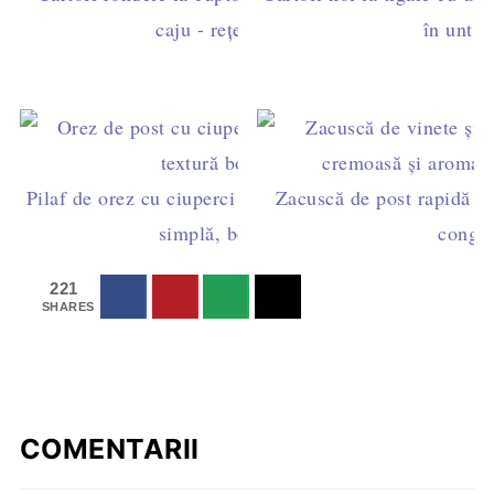
caju - rețetă de post
în unt și
Pilaf de orez cu ciuperci de post la cuptor – rețetă
Zacuscă de post rapidă din
simplă, bob cu bob
congel
221
SHARES
COMENTARII