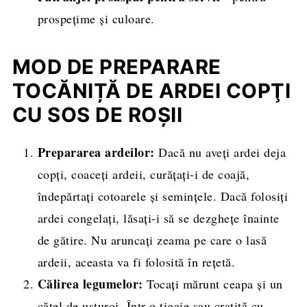
prospețime și culoare.
MOD DE PREPARARE
TOCĂNIȚĂ DE ARDEI COPŢI
CU SOS DE ROȘII
Prepararea ardeilor:
Dacă nu aveți ardei deja
copți, coaceți ardeii, curățați-i de coajă,
îndepărtați cotoarele și semințele. Dacă folosiți
ardei congelați, lăsați-i să se dezghețe înainte
de gătire. Nu aruncați zeama pe care o lasă
ardeii, aceasta va fi folosită în rețetă.
Călirea legumelor:
Tocați mărunt ceapa și un
cățel de usturoi. Într-o tigaie sau cratiță cu