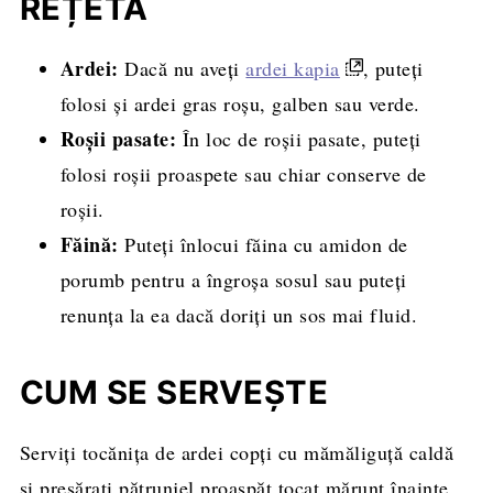
REȚETĂ
Ardei:
Dacă nu aveți
ardei kapia
, puteți
folosi și ardei gras roșu, galben sau verde.
Roșii pasate:
În loc de roșii pasate, puteți
folosi roșii proaspete sau chiar conserve de
roșii.
Făină:
Puteți înlocui făina cu amidon de
porumb pentru a îngroșa sosul sau puteți
renunța la ea dacă doriți un sos mai fluid.
CUM SE SERVEȘTE
Serviți tocănița de ardei copți cu mămăliguță caldă
și presărați pătrunjel proaspăt tocat mărunt înainte