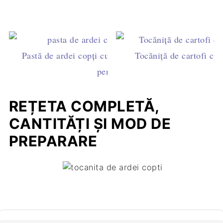
Pastă de ardei copți cu nuci (muhammara) - rețeta d
Tocăniță de cartofi cu 
pentru micul dejun
REȚETA COMPLETĂ,
CANTITĂȚI ȘI MOD DE
PREPARARE