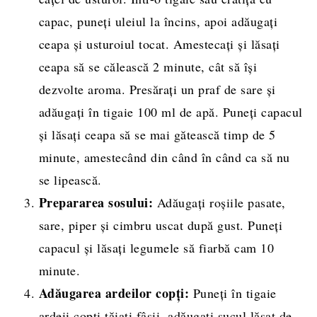
capac, puneți uleiul la încins, apoi adăugați
ceapa și usturoiul tocat. Amestecați și lăsați
ceapa să se călească 2 minute, cât să își
dezvolte aroma. Presărați un praf de sare și
adăugați în tigaie 100 ml de apă. Puneți capacul
și lăsați ceapa să se mai gătească timp de 5
minute, amestecând din când în când ca să nu
se lipească.
Prepararea sosului:
Adăugați roșiile pasate,
sare, piper și cimbru uscat după gust. Puneți
capacul și lăsați legumele să fiarbă cam 10
minute.
Adăugarea ardeilor copți:
Puneți în tigaie
ardeii copți tăiați fâșii, adăugați sucul lăsat de