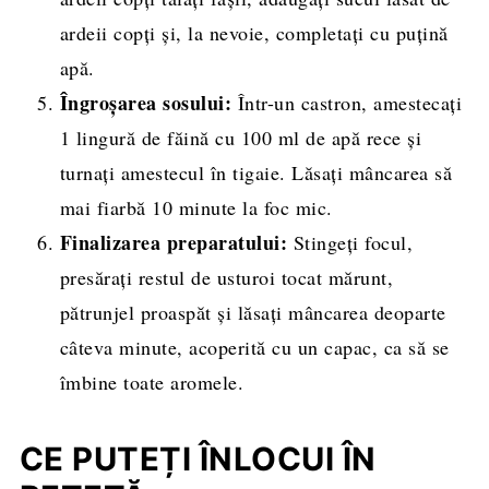
ardeii copți și, la nevoie, completați cu puțină
apă.
Îngroșarea sosului:
Într-un castron, amestecați
1 lingură de făină cu 100 ml de apă rece și
turnați amestecul în tigaie. Lăsați mâncarea să
mai fiarbă 10 minute la foc mic.
Finalizarea preparatului:
Stingeți focul,
presărați restul de usturoi tocat mărunt,
pătrunjel proaspăt și lăsați mâncarea deoparte
câteva minute, acoperită cu un capac, ca să se
îmbine toate aromele.
CE PUTEȚI ÎNLOCUI ÎN