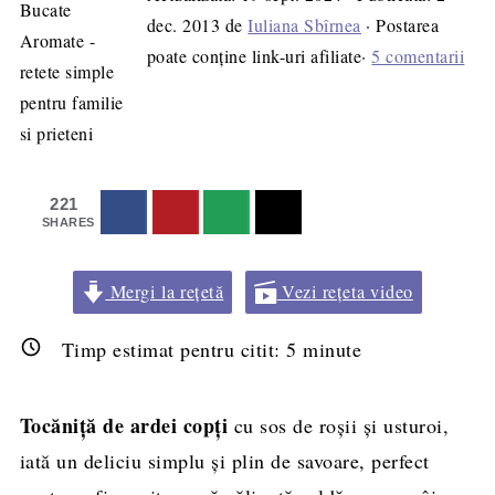
dec. 2013
de
Iuliana Sbîrnea
· Postarea
poate conține link-uri afiliate·
5 comentarii
221
SHARES
Mergi la rețetă
Vezi rețeta video
Timp estimat pentru citit:
5
minute
Tocăniță de ardei copți
cu sos de roșii și usturoi,
iată un deliciu simplu și plin de savoare, perfect