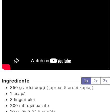
Ingrediente
1x
2x
3x
350
g
ardei copți
((aprox. 5 ardei kapia))
1
ceapă
3
linguri
ulei
200
ml
roșii pasate
10
g
făină
((1 lingură))