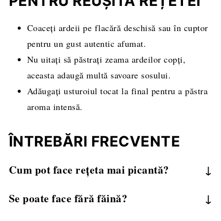
PENTRU REUȘITA REȚETEI
Coaceți ardeii pe flacără deschisă sau în cuptor
pentru un gust autentic afumat.
Nu uitați să păstrați zeama ardeilor copți,
aceasta adaugă multă savoare sosului.
Adăugați usturoiul tocat la final pentru a păstra
aroma intensă.
ÎNTREBĂRI FRECVENTE
Cum pot face rețeta mai picantă?
Adăugați un ardei iute tocat sau fulgi de chili în
Se poate face fără făină?
sos.
Da, puteți să omiteți făina sau să folosiți amidon