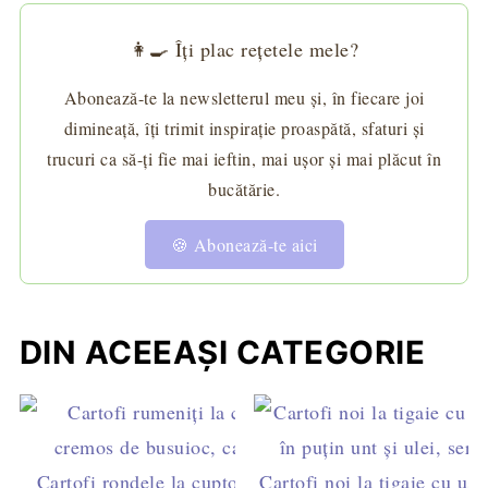
👩‍🍳 Îți plac rețetele mele?
Abonează-te la newsletterul meu și, în fiecare joi
dimineață, îți trimit inspirație proaspătă, sfaturi și
trucuri ca să-ți fie mai ieftin, mai ușor și mai plăcut în
bucătărie.
🍪 Abonează-te aici
DIN ACEEAȘI CATEGORIE
Cartofi rondele la cuptor cu pesto de busuioc și
Cartofi noi la tigaie cu ust