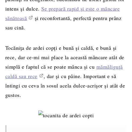
intens și dulce.
Se prepară rapid și este o mâncare
sănătoasă
și reconfortantă, perfectă pentru prânz
sau cină.
Tocănița de ardei copți e bună și caldă, e bună și
rece, dar ce-mi mai place la această mâncare atât de
simplă e faptul că se poate mânca și cu
mămăliguță
caldă sau rece
, dar și cu pâine. Important e să
întingi cu ceva în sosul acela dulce-acrișor și atât de
gustos.