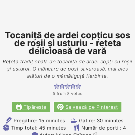
Tocaniţă de ardei copţicu sos
de roșii și usturiu - reteta
delicioasă de vară
Rețeta tradițională de tocăniță de ardei copţi cu roșii
și usturoi. O mâncare de post savuroasă, mai ales
alături de o mămăliguță fierbinte.
5
from
8
votes
Tipărește
Salvează pe Pinterest
minutes
minutes
Pregătire:
15
minutes
Gătire:
30
minutes
minutes
Timp total:
45
minutes
Număr de porții:
4
Autor:
Iuliana Sbîrnea