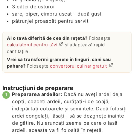
3
cătei
de usturoi
sare, piper, cimbru uscat - după gust
pătrunjel proaspăt pentru servit
Ai o tavă diferită de cea din rețetă?
Folosește
calculatorul pentru tăvi
și adaptează rapid
cantitățile.
Vrei să transformi gramele în linguri, căni sau
pahare?
Folosește
convertorul culinar gratuit
.
Instrucțiuni de preparare
Prepararea ardeilor:
Dacă nu aveți ardei deja
copți, coaceți ardeii, curățați-i de coajă,
îndepărtați cotoarele și semințele. Dacă folosiți
ardei congelați, lăsați-i să se dezghețe înainte
de gătire. Nu aruncați zeama pe care o lasă
ardeii, aceasta va fi folosită în rețetă.