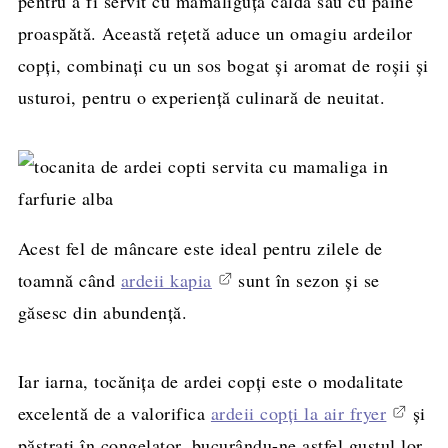
pentru a fi servit cu mămăliguță caldă sau cu pâine
proaspătă. Această rețetă aduce un omagiu ardeilor
copți, combinați cu un sos bogat și aromat de roșii și
usturoi, pentru o experiență culinară de neuitat.
Acest fel de mâncare este ideal pentru zilele de
toamnă când
ardeii kapia
sunt în sezon și se
găsesc din abundență.
Iar iarna, tocănița de ardei copți este o modalitate
excelentă de a valorifica
ardeii copți la air fryer
și
păstrați în congelator, bucurându-ne astfel gustul lor