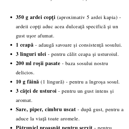
350 g ardei copți
(aproximativ 5 ardei kapia) -
ardeii copți aduc acea dulceață specifică și un
gust ușor afumat.
1 ceapă
- adaugă savoare și consistență sosului.
3 linguri ulei
- pentru călit ceapa și usturoiul.
200 ml roșii pasate
- baza sosului nostru
delicios.
10 g făină
(1 lingură) - pentru a îngroșa sosul.
3 căței de usturoi
- pentru un gust intens și
aromat.
Sare, piper, cimbru uscat
- după gust, pentru a
aduce la viață toate aromele.
Pătrunjel proaspăt pentru servit
- pentru