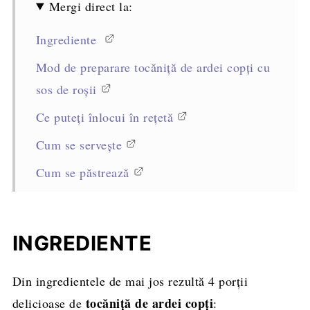
Mergi direct la:
Ingrediente
Mod de preparare tocăniță de ardei copţi cu
sos de roșii
Ce puteți înlocui în rețetă
Cum se servește
Cum se păstrează
Sfaturi Profesioniste pentru reușita rețetei
Întrebări frecvente
INGREDIENTE
Alte rețete cu ardei copți
Din ingredientele de mai jos rezultă 4 porții
Rețeta completă, cantități și mod de
tocăniță de ardei copți
delicioase de
:
preparare