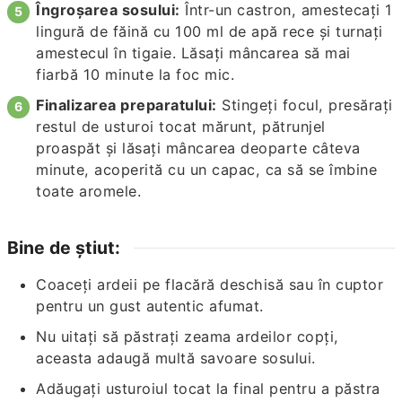
Îngroșarea sosului:
Într-un castron, amestecați 1
lingură de făină cu 100 ml de apă rece și turnați
amestecul în tigaie. Lăsați mâncarea să mai
fiarbă 10 minute la foc mic.
Finalizarea preparatului:
Stingeți focul, presărați
restul de usturoi tocat mărunt, pătrunjel
proaspăt și lăsați mâncarea deoparte câteva
minute, acoperită cu un capac, ca să se îmbine
toate aromele.
Bine de știut:
Coaceți ardeii pe flacără deschisă sau în cuptor
pentru un gust autentic afumat.
Nu uitați să păstrați zeama ardeilor copți,
aceasta adaugă multă savoare sosului.
Adăugați usturoiul tocat la final pentru a păstra