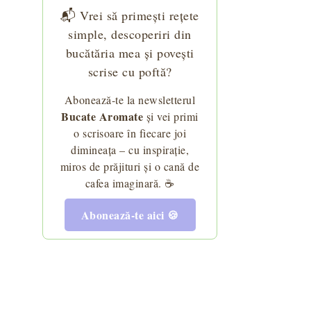
📬 Vrei să primești rețete
simple, descoperiri din
bucătăria mea și povești
scrise cu poftă?
Abonează-te la newsletterul
Bucate Aromate
și vei primi
o scrisoare în fiecare joi
dimineața – cu inspirație,
miros de prăjituri și o cană de
cafea imaginară. ☕
Abonează-te aici 🍪