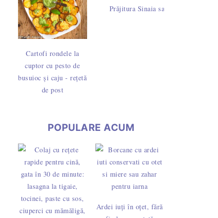
Prăjitura Sinaia sau Dunăreana cu pa
Cartofi rondele la
cuptor cu pesto de
busuioc și caju - rețetă
de post
POPULARE ACUM
Ardei iuți în oțet, fără