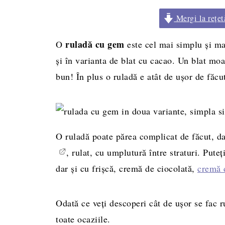
Mergi la rețet
ruladă cu gem
O
este cel mai simplu și mai
și în varianta de blat cu cacao. Un blat mo
bun! În plus o ruladă e atât de ușor de făcu
O ruladă poate părea complicat de făcut, d
, rulat, cu umplutură între straturi. Pute
dar și cu frișcă, cremă de ciocolată,
cremă 
Odată ce veți descoperi cât de ușor se fac r
toate ocaziile.