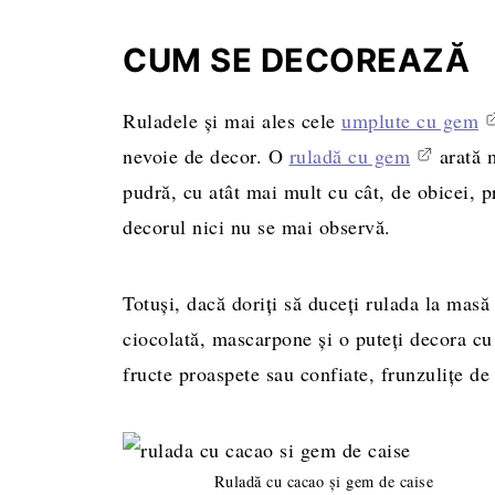
CUM SE DECOREAZĂ
Ruladele și mai ales cele
umplute cu gem
nevoie de decor. O
ruladă cu gem
arată m
pudră, cu atât mai mult cu cât, de obicei, p
decorul nici nu se mai observă.
Totuși, dacă doriți să duceți rulada la masă
ciocolată, mascarpone și o puteți decora cu
fructe proaspete sau confiate, frunzulițe de
Ruladă cu cacao și gem de caise