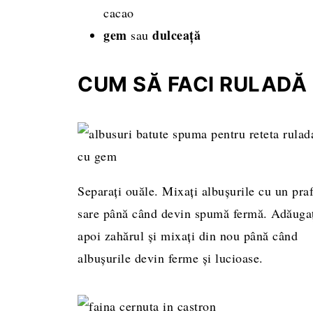
cacao
gem
dulceață
sau
CUM SĂ FACI RULADĂ
Separați ouăle. Mixați albușurile cu un pra
sare până când devin spumă fermă. Adăuga
apoi zahărul și mixați din nou până când
albușurile devin ferme și lucioase.