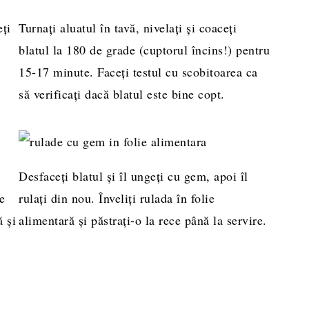
ți
Turnați aluatul în tavă, nivelați și coaceți
blatul la 180 de grade (cuptorul încins!) pentru
u
15-17 minute. Faceți testul cu scobitoarea ca
să verificați dacă blatul este bine copt.
Desfaceți blatul și îl ungeți cu gem, apoi îl
e
rulați din nou. Înveliți rulada în folie
ă și
alimentară și păstrați-o la rece până la servire.