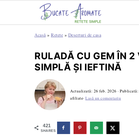
Acasă
»
Retete
»
Deserturi de casa
RULADĂ CU GEM ÎN 2 
SIMPLĂ ȘI IEFTINĂ
Actualizată:
26 feb. 2026
· Publicată
afiliate·
Lasă un comentariu
421
SHARES