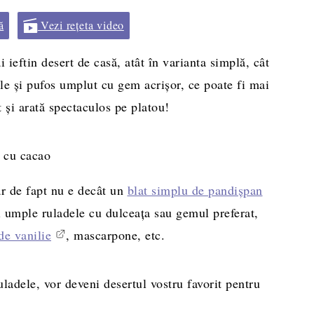
ă
Vezi rețeta video
 ieftin desert de casă, atât în varianta simplă, cât
ale și pufos umplut cu gem acrișor, ce poate fi mai
t și arată spectaculos pe platou!
ar de fapt nu e decât un
blat simplu de pandișpan
ți umple ruladele cu dulceața sau gemul preferat,
de vanilie
, mascarpone, etc.
uladele, vor deveni desertul vostru favorit pentru