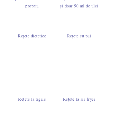
propriu
și doar 50 ml de ulei
Rețete dietetice
Rețete cu pui
Rețete la tigaie
Rețete la air fryer