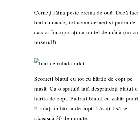
Cerneți făina peste crema de ouă. Dacă face
blat cu cacao, tot acum cerneți și pudra de
cacao. Încorporați cu un tel de mână (nu c
mixerul!).
Scoateți blatul cu tot cu hârtie de copt pe
masă. Cu o spatulă lată desprindeți blatul d
hârtia de copt. Pudrați blatul cu zahăr pudr
îl rulați în hârtia de copt. Lăsați-l să se
răcească 30 de minute.