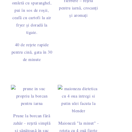
fierbere – rețetă
pentru iarnă, crocanți
și aromați
40 de rețete rapide
pentru cină, gata în 30
de minute
Prune la borcan fără
zahăr - rețetă simplă
Maioneză "la minut" -
și sănătoasă în suc
rețeta cu 4 ouă fierte