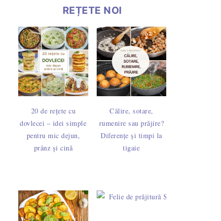
REȚETE NOI
20 de rețete cu
Călire, sotare,
dovlecei – idei simple
rumenire sau prăjire?
pentru mic dejun,
Diferențe și timpi la
prânz și cină
tigaie