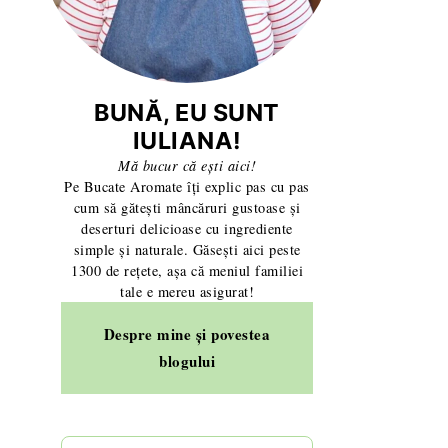
BUNĂ, EU SUNT
IULIANA!
Mă bucur că ești aici!
Pe Bucate Aromate îți explic pas cu pas
cum să gătești mâncăruri gustoase și
deserturi delicioase cu ingrediente
simple și naturale. Găsești aici peste
1300 de rețete, așa că meniul familiei
tale e mereu asigurat!
Despre mine și povestea
blogului