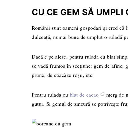
CU CE GEM SĂ UMPLI
Românii sunt oameni gospodari și cred că î
dulceață, numai bune de umplut o ruladă p
Dacă e pe alese, pentru rulada cu blat sim
se vadă frumos în secțiune: gem de afine, 
prune, de coacăze roșii, etc.
Pentru rulada cu
blat de cacao
merg de m
gutui. Și gemul de zmeură se potrivește fr