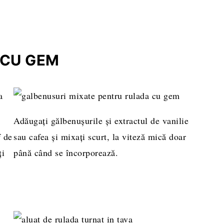
 CU GEM
Adăugați gălbenușurile și extractul de vanilie
f de
sau cafea și mixați scurt, la viteză mică doar
ți
până când se încorporează.