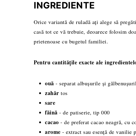
Alte rețete de rulade
INGREDIENTE
Cu ce poți servi rulada cu gem
Orice variantă de ruladă ați alege să pregăti
Rețeta completă, cantități și mod de pr
casă tot ce vă trebuie, deoarece folosim do
prietenoase cu bugetul familiei.
Pentru cantitățile exacte ale ingredientelo
ouă
- separat albușurile și gălbenușuri
zahăr
tos
sare
făină
- de patiserie, tip 000
cacao
- de preferat cacao neagră, cu c
arome
- extract sau esență de vanilie 