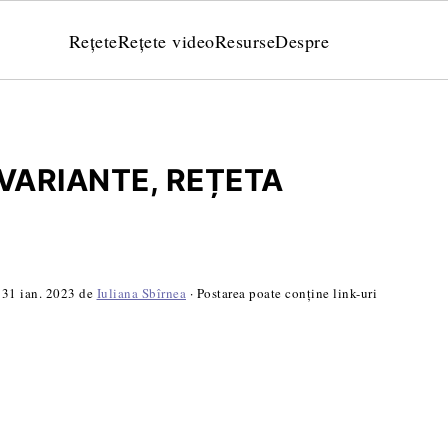
Rețete
Rețete video
Resurse
Despre
VARIANTE, REȚETA
:
31 ian. 2023
de
Iuliana Sbîrnea
· Postarea poate conține link-uri