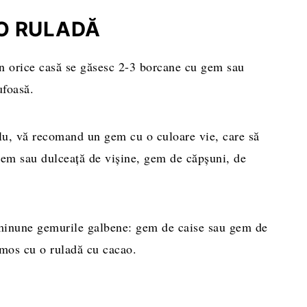
 O RULADĂ
n orice casă se găsesc 2-3 borcane cu gem sau
ufoasă.
plu, vă recomand un gem cu o culoare vie, care să
gem sau dulceață de vișine, gem de căpșuni, de
inune gemurile galbene: gem de caise sau gem de
umos cu o ruladă cu cacao.