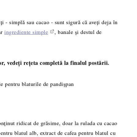
ți - simplă sau cacao - sunt sigură că aveți deja în
eparare
ar
ingrediente simple
, banale și destul de
r, vedeți rețeta completă la finalul postării.
le pentru blaturile de pandișpan
onținut ridicat de grăsime, doar la rulada cu cacao
pentru blatul alb, extract de cafea pentru blatul cu