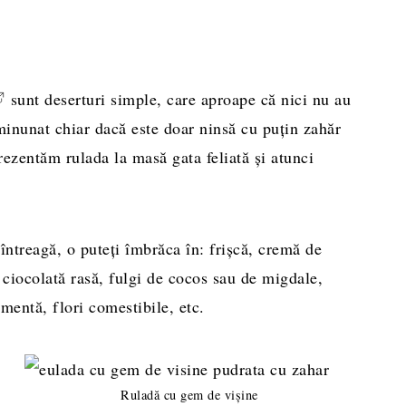
sunt deserturi simple, care aproape că nici nu au
inunat chiar dacă este doar ninsă cu puțin zahăr
rezentăm rulada la masă gata feliată și atunci
 întreagă, o puteți îmbrăca în: frișcă, cremă de
 ciocolată rasă, fulgi de cocos sau de migdale,
 mentă, flori comestibile, etc.
Ruladă cu gem de vișine