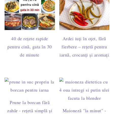
40 de rețete rapide
Ardei iuți în oțet, fără
pentru cină, gata în 30
fierbere – rețetă pentru
de minute
iarnă, crocanți și aromați
Prune la borcan fără
zahăr - rețetă simplă și
Maioneză "la minut" -