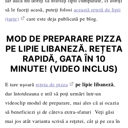
Iar dacă nu doriți să folosiți lipii cumpărate, ci doriți
să le faceți acasă, puteți folosi
această rețetă de lipii
(turte)
care este deja publicată pe blog.
MOD DE PREPARARE PIZZA
PE LIPIE LIBANEZĂ. REȚETA
RAPIDĂ, GATA ÎN 10
MINUTE!
(VIDEO INCLUS)
pe lipie libaneză
E tare ușoară
rețeta de pizza
,
dar întotdeauna e util să poți urmări într-un
videoclip modul de preparare, mai ales că ai ocazia
să beneficiezi și de câteva extra-sfaturi Veți găsi
mai jos atât varianta scrisă a rețetei, cât și pe cea în