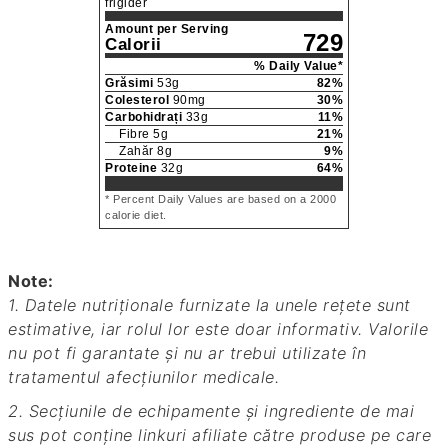
frigider
Amount per Serving
729
Calorii
% Daily Value*
Grăsimi
53
g
82
%
Colesterol
90
mg
30
%
Carbohidrați
33
g
11
%
Fibre
5
g
21
%
Zahăr
8
g
9
%
Proteine
32
g
64
%
* Percent Daily Values are based on a 2000
calorie diet.
Note:
1. Datele nutriționale furnizate la unele rețete sunt
estimative, iar rolul lor este doar informativ. Valorile
nu pot fi garantate și nu ar trebui utilizate în
tratamentul afecțiunilor medicale.
2. Secțiunile de echipamente și ingrediente de mai
sus pot conține linkuri afiliate către produse pe care