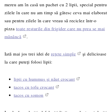
mereu am în casă un pachet cu 2 lipii, special pentru
zilele în care nu am timp să gătesc ceva mai elaborat
sau pentru zilele în care vreau să reciclez într-o
pizza
toate resturile din frigider care nu prea se mai
mănâncă
.
Iată mai jos trei idei de
rețete simple
și delicioase
la care puteți folosi lipii:
lipii cu hummus și năut crocant
tacos cu tofu crocant
tacos cu somon