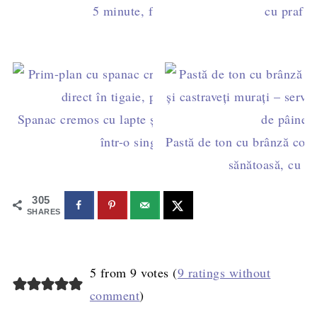
5 minute, fără fierbere
cu praf d
Spanac cremos cu lapte și ouă - rețeta fără rântaș,
într-o singură tigaie
Pastă de ton cu brânză cotta
sănătoasă, cu m
305
SHARES
5 from 9 votes (
9 ratings without
comment
)