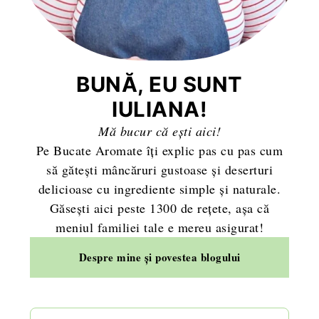
BUNĂ, EU SUNT
IULIANA!
Mă bucur că ești aici!
Pe Bucate Aromate îți explic pas cu pas cum
să gătești mâncăruri gustoase și deserturi
delicioase cu ingrediente simple și naturale.
Găsești aici peste 1300 de rețete, așa că
meniul familiei tale e mereu asigurat!
Despre mine și povestea blogului