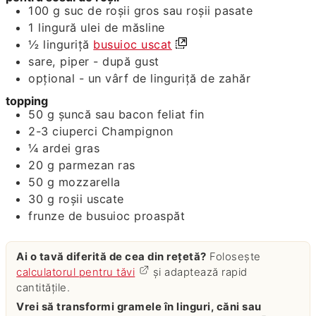
100
g
suc de roșii gros sau roșii pasate
1
lingură
ulei de măsline
½
linguriță
busuioc uscat
sare, piper - după gust
opțional - un vârf de linguriță de zahăr
topping
50
g
șuncă sau bacon feliat fin
2-3
ciuperci Champignon
¼
ardei gras
20
g
parmezan ras
50
g
mozzarella
30
g
roșii uscate
frunze de busuioc proaspăt
Ai o tavă diferită de cea din rețetă?
Folosește
calculatorul pentru tăvi
și adaptează rapid
cantitățile.
Vrei să transformi gramele în linguri, căni sau