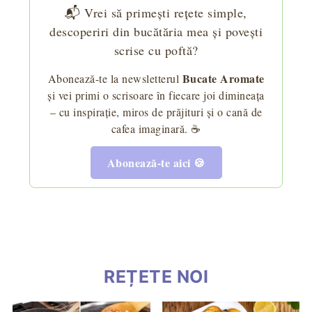
📬 Vrei să primești rețete simple,
descoperiri din bucătăria mea și povești
scrise cu poftă?
Bucate Aromate
Abonează-te la newsletterul
și vei primi o scrisoare în fiecare joi dimineața
– cu inspirație, miros de prăjituri și o cană de
cafea imaginară. ☕
Abonează-te aici 🍪
REȚETE NOI