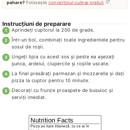
pahare?
Folosește
convertorul culinar gratuit
.
Instrucțiuni de preparare
Aprindeți cuptorul la 200 de grade.
Într-un bol, combinați toate ingredientele pentru
sosul de roșii.
Ungeți lipia cu acest sos și peste ea așezați
șunca, ardeiul, ciupercile și roșiile uscate.
La final presărați parmezan și mozzarella și dați
pizza la cuptor pentru 10 minute.
Decorați cu frunze proaspete de busuioc și
serviți imediat.
Nutrition Facts
Pizza pe lipie libaneză, cu ce ai în