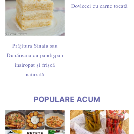
Dovlecei cu carne tocată de 
Prăjitura Sinaia sau
Dunăreana cu pandișpan
însiropat și frișcă
naturală
POPULARE ACUM