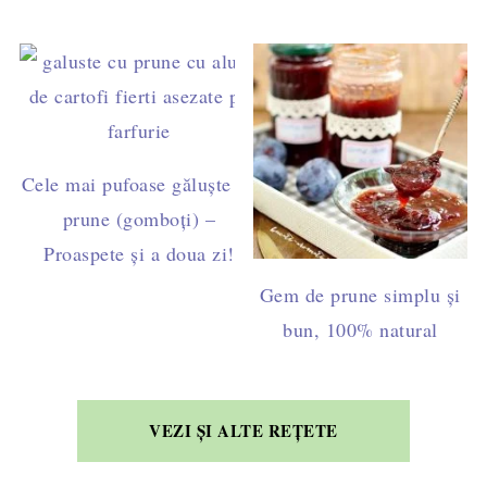
Cele mai pufoase găluște cu
prune (gomboți) –
Proaspete și a doua zi!
Gem de prune simplu și
bun, 100% natural
VEZI ȘI ALTE REȚETE