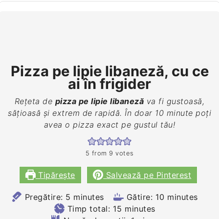
Pizza pe lipie libaneză, cu ce
ai în frigider
Rețeta de
pizza pe lipie libaneză
va fi gustoasă,
sățioasă și extrem de rapidă. În doar 10 minute poți
avea o pizza exact pe gustul tău!
5
from
9
votes
Tipărește
Salvează pe Pinterest
minutes
minutes
Pregătire:
5
minutes
Gătire:
10
minutes
minutes
Timp total:
15
minutes