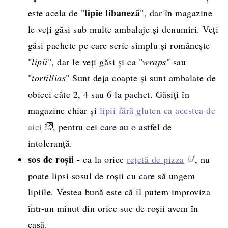
lipie libaneză
este acela de "
", dar în magazine
le veți găsi sub multe ambalaje și denumiri. Veți
găsi pachete pe care scrie simplu și românește
"
lipii
", dar le veți găsi și ca "
wraps
" sau
"
tortillias
" Sunt deja coapte și sunt ambalate de
obicei câte 2, 4 sau 6 la pachet. Găsiți în
magazine chiar și
lipii fără gluten ca acestea de
aici
, pentru cei care au o astfel de
intoleranță.
sos de roșii
- ca la orice
rețetă de pizza
, nu
poate lipsi sosul de roșii cu care să ungem
lipiile. Vestea bună este că îl putem improviza
într-un minut din orice suc de roșii avem în
casă.