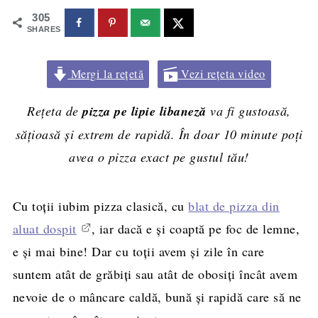
305
SHARES
Mergi la rețetă
Vezi rețeta video
Rețeta de
pizza pe lipie libaneză
va fi gustoasă,
sățioasă și extrem de rapidă. În doar 10 minute poți
avea o pizza exact pe gustul tău!
Cu toții iubim pizza clasică, cu
blat de pizza din
aluat dospit
, iar dacă e și coaptă pe foc de lemne,
e și mai bine! Dar cu toții avem și zile în care
suntem atât de grăbiți sau atât de obosiți încât avem
nevoie de o mâncare caldă, bună și rapidă care să ne