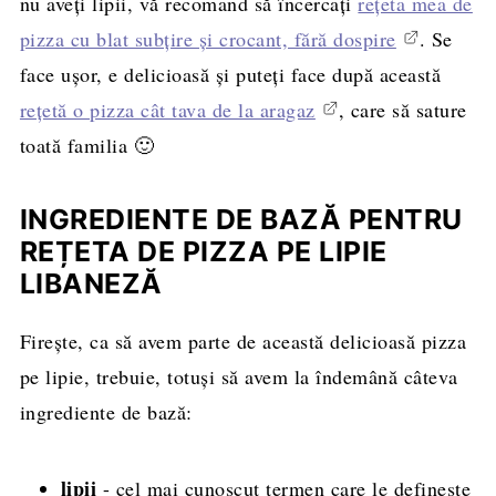
nu aveți lipii, vă recomand să încercați
rețeta mea de
pizza cu blat subțire și crocant, fără dospire
. Se
face ușor, e delicioasă și puteți face după această
rețetă o pizza cât tava de la aragaz
, care să sature
toată familia 🙂
INGREDIENTE DE BAZĂ PENTRU
REȚETA DE PIZZA PE LIPIE
LIBANEZĂ
Firește, ca să avem parte de această delicioasă pizza
pe lipie, trebuie, totuși să avem la îndemână câteva
ingrediente de bază:
lipii
- cel mai cunoscut termen care le definește