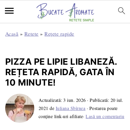
Acasă
»
Retete
»
Rețete rapide
PIZZA PE LIPIE LIBANEZĂ.
REȚETA RAPIDĂ, GATA ÎN
10 MINUTE!
Actualizată:
3 iun. 2026
· Publicată:
20 iul.
2021
de
Iuliana Sbîrnea
· Postarea poate
conține link-uri afiliate·
Lasă un comentariu