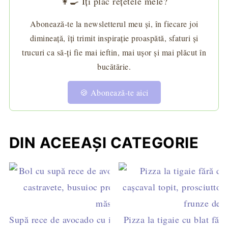
👩‍🍳 Îți plac rețetele mele?
Abonează-te la newsletterul meu și, în fiecare joi
dimineață, îți trimit inspirație proaspătă, sfaturi și
trucuri ca să-ți fie mai ieftin, mai ușor și mai plăcut în
bucătărie.
🍪 Abonează-te aici
DIN ACEEAȘI CATEGORIE
Supă rece de avocado cu iaurt și castravete - gata în
Pizza la tigaie cu blat fără