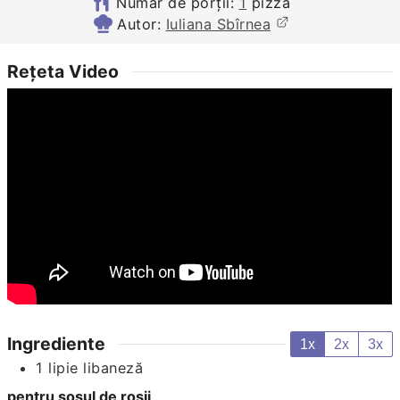
Număr de porții:
1
pizza
Autor:
Iuliana Sbîrnea
Rețeta Video
Ingrediente
1x
2x
3x
1
lipie libaneză
pentru sosul de roșii