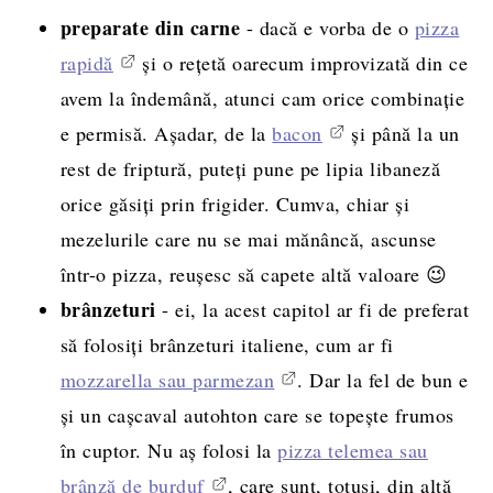
preparate din carne
- dacă e vorba de o
pizza
rapidă
și o rețetă oarecum improvizată din ce
avem la îndemână, atunci cam orice combinație
e permisă. Așadar, de la
bacon
și până la un
rest de friptură, puteți pune pe lipia libaneză
orice găsiți prin frigider. Cumva, chiar și
mezelurile care nu se mai mănâncă, ascunse
într-o pizza, reușesc să capete altă valoare 😉
brânzeturi
- ei, la acest capitol ar fi de preferat
să folosiți brânzeturi italiene, cum ar fi
mozzarella sau parmezan
. Dar la fel de bun e
și un cașcaval autohton care se topește frumos
în cuptor. Nu aș folosi la
pizza telemea sau
brânză de burduf
, care sunt, totuși, din altă