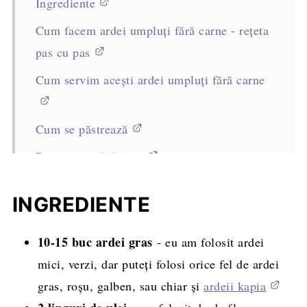
Ingrediente
Cum facem ardei umpluți fără carne - rețeta
pas cu pas
Cum servim acești ardei umpluți fără carne
Cum se păstrează
Rețete asemănătoare
Rețeta completă, cantități și mod de
INGREDIENTE
preparare
10-15 buc
ardei gras
- eu am folosit ardei
mici, verzi, dar puteți folosi orice fel de ardei
gras, roșu, galben, sau chiar și
ardeii kapia