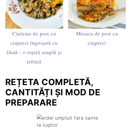
Ciulama de post cu
Musaca de post cu
ciuperci îngroșată cu
ciuperci
făină - o rețetă simplă și
ieftină
REȚETA COMPLETĂ,
CANTITĂȚI ȘI MOD DE
PREPARARE