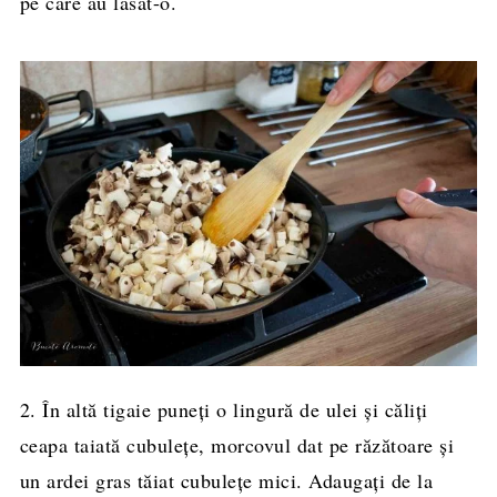
pe care au lăsat-o.
2. În altă tigaie puneți o lingură de ulei și căliți
ceapa taiată cubulețe, morcovul dat pe răzătoare și
un ardei gras tăiat cubulețe mici. Adaugați de la