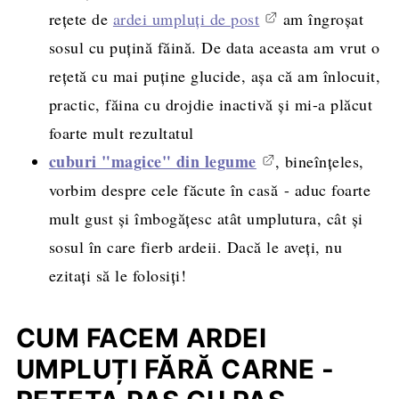
rețete de
ardei umpluți de post
am îngroșat
sosul cu puțină făină. De data aceasta am vrut o
rețetă cu mai puține glucide, așa că am înlocuit,
practic, făina cu drojdie inactivă și mi-a plăcut
foarte mult rezultatul
cuburi "magice" din legume
, bineînțeles,
vorbim despre cele făcute în casă - aduc foarte
mult gust și îmbogățesc atât umplutura, cât și
sosul în care fierb ardeii. Dacă le aveți, nu
ezitați să le folosiți!
CUM FACEM ARDEI
UMPLUȚI FĂRĂ CARNE -