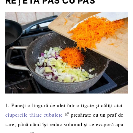
REȚETA PAS CU PAS
1. Puneți o lingură de ulei într-o tigaie și căliți aici
ciupercile tăiate cubulețe
presărate cu un praf de
sare, până când își reduc volumul și se evaporă apa