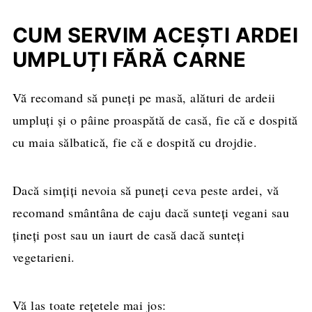
CUM SERVIM ACEȘTI ARDEI
UMPLUȚI FĂRĂ CARNE
Vă recomand să puneți pe masă, alături de ardeii
umpluți și o pâine proaspătă de casă, fie că e dospită
cu maia sălbatică, fie că e dospită cu drojdie.
Dacă simțiți nevoia să puneți ceva peste ardei, vă
recomand smântâna de caju dacă sunteți vegani sau
țineți post sau un iaurt de casă dacă sunteți
vegetarieni.
Vă las toate rețetele mai jos: