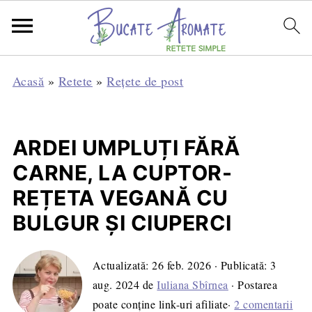
Acasă
»
Retete
»
Rețete de post
ARDEI UMPLUȚI FĂRĂ
CARNE, LA CUPTOR-
REȚETA VEGANĂ CU
BULGUR ȘI CIUPERCI
Actualizată:
26 feb. 2026
· Publicată:
3
aug. 2024
de
Iuliana Sbîrnea
· Postarea
poate conține link-uri afiliate·
2 comentarii