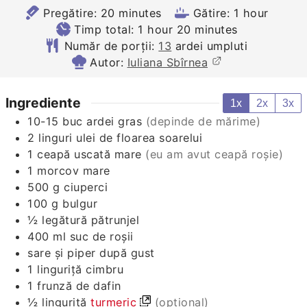
minutes
hour
Pregătire:
20
minutes
Gătire:
1
hour
hour
minutes
Timp total:
1
hour
20
minutes
Număr de porții:
13
ardei umpluti
Autor:
Iuliana Sbîrnea
Ingrediente
1x
2x
3x
10-15
buc
ardei gras
(depinde de mărime)
2
linguri
ulei de floarea soarelui
1
ceapă uscată mare
(eu am avut ceapă roșie)
1
morcov mare
500
g
ciuperci
100
g
bulgur
½
legătură
pătrunjel
400
ml
suc de roșii
sare și piper după gust
1
linguriță
cimbru
1
frunză de dafin
½
linguriță
turmeric
(opțional)