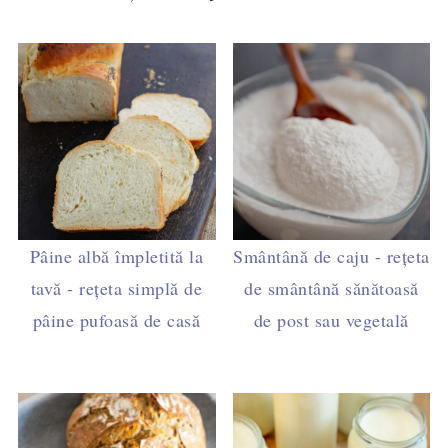
Pâine albă împletită la
Smântână de caju - rețeta
tavă - rețeta simplă de
de smântână sănătoasă
pâine pufoasă de casă
de post sau vegetală