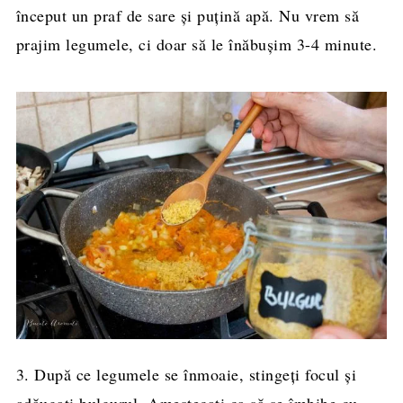
început un praf de sare și puțină apă. Nu vrem să
prajim legumele, ci doar să le înăbușim 3-4 minute.
3. După ce legumele se înmoaie, stingeți focul și
adăugați bulgurul. Amestecați ca să se îmbibe cu