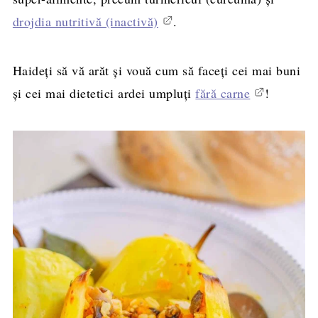
drojdia nutritivă (inactivă)
.
Haideți să vă arăt și vouă cum să faceți cei mai buni
și cei mai dietetici ardei umpluți
fără carne
!