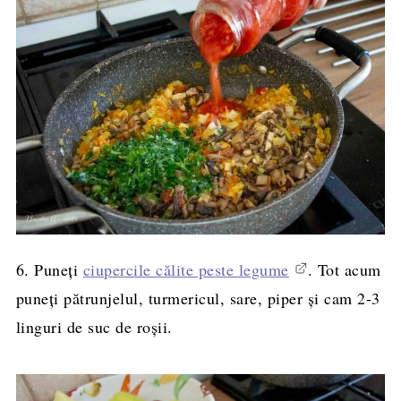
6. Puneți
ciupercile călite peste legume
. Tot acum
puneți pătrunjelul, turmericul, sare, piper și cam 2-3
linguri de suc de roșii.