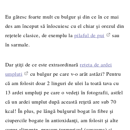
Eu gătesc foarte mult cu bulgur și din ce în ce mai
des am început să înlocuiesc cu el chiar și orezul din
rețetele clasice, de exemplu la
pilaful de pui
sau
în sarmale.
Dar știți de ce este extraordinară
rețeta de ardei
umpluți
cu bulgur pe care v-o arăt astăzi? Pentru
că am folosit doar 2 linguri de ulei la toată tava cu
13 ardei umpluți pe care o vedeți în fotografii, astfel
că un ardei umplut după această rețetă are sub 70
kcal! În plus, pe lângă bulgurul bogat în fibre și
ciupercile bogate în antioxidanți, am folosit și alte
super-alimente, precum turmericul (curcuma) și