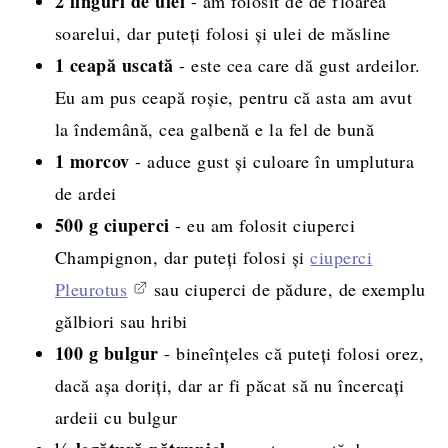
2 linguri de
ulei
- am folosit de de floarea
soarelui, dar puteți folosi și ulei de măsline
1
ceapă uscată
- este cea care dă gust ardeilor.
Eu am pus ceapă roșie, pentru că asta am avut
la îndemână, cea galbenă e la fel de bună
1
morcov
- aduce gust și culoare în umplutura
de ardei
500 g ciuperci
- eu am folosit ciuperci
Champignon, dar puteți folosi și
ciuperci
Pleurotus
sau ciuperci de pădure, de exemplu
gălbiori sau hribi
100 g
bulgur
- bineînțeles că puteți folosi orez,
dacă așa doriți, dar ar fi păcat să nu încercați
ardeii cu bulgur