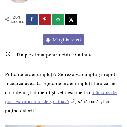
264
SHARES
Mergi la rețetă
Timp estimat pentru citit:
9
minute
Poftă de ardei umpluți? Se rezolvă simplu și rapid!
Încearcă această rețetă de ardei umpluți fără carne,
cu bulgur și ciuperci și vei descoperi o
mâncare de
post extraordinar de gustoasă
, sănătoasă și cu
puține calorii!