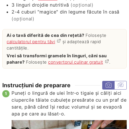
3
linguri
drojdie nutritivă
(opțional)
2-4
cuburi "magice" din legume făcute în casă
(opțional)
Ai o tavă diferită de cea din rețetă?
Folosește
calculatorul pentru tăvi
și adaptează rapid
cantitățile.
Vrei să transformi gramele în linguri, căni sau
pahare?
Folosește
convertorul culinar gratuit
.
Instrucțiuni de preparare
Puneți o lingură de ulei într-o tigaie și căliți aici
ciupercile tăiate cubulețe presărate cu un praf de
sare, până când își reduc volumul și se evaporă
apa pe care au lăsat-o.