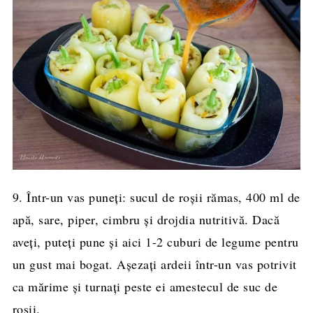
9. Într-un vas puneți: sucul de roșii rămas, 400 ml de
apă, sare, piper, cimbru și drojdia nutritivă. Dacă
aveți, puteți pune și aici 1-2 cuburi de legume pentru
un gust mai bogat. Așezați ardeii într-un vas potrivit
ca mărime și turnați peste ei amestecul de suc de
roșii.