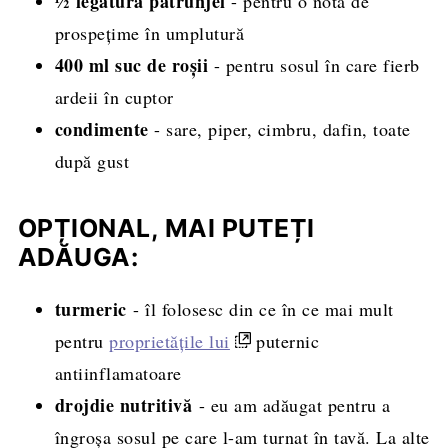
½ legătură
pătrunjel
- pentru o notă de
prospețime în umplutură
400 ml
suc de roșii
- pentru sosul în care fierb
ardeii în cuptor
condimente
- sare, piper, cimbru, dafin, toate
după gust
OPȚIONAL, MAI PUTEȚI
ADĂUGA:
turmeric
- îl folosesc din ce în ce mai mult
pentru
proprietățile lui
puternic
antiinflamatoare
drojdie nutritivă
- eu am adăugat pentru a
îngroșa sosul pe care l-am turnat în tavă. La alte