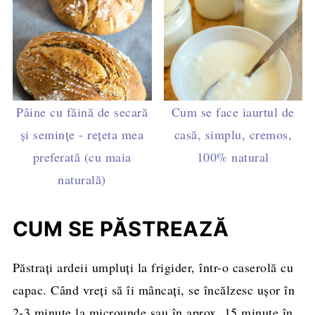
Pâine cu făină de secară
Cum se face iaurtul de
și semințe - rețeta mea
casă, simplu, cremos,
preferată (cu maia
100% natural
naturală)
CUM SE PĂSTREAZĂ
Păstrați ardeii umpluți la frigider, într-o caserolă cu
capac. Când vreți să îi mâncați, se încălzesc ușor în
2-3 minute la microunde sau în aprox. 15 minute în