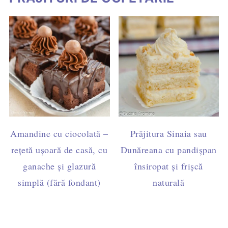
Amandine cu ciocolată –
Prăjitura Sinaia sau
rețetă ușoară de casă, cu
Dunăreana cu pandișpan
ganache și glazură
însiropat și frișcă
simplă (fără fondant)
naturală