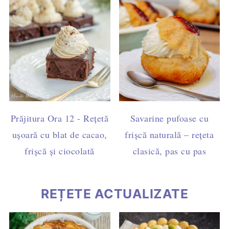
Prăjitura Ora 12 - Rețetă
Savarine pufoase cu
ușoară cu blat de cacao,
frișcă naturală – rețeta
frișcă și ciocolată
clasică, pas cu pas
REȚETE ACTUALIZATE