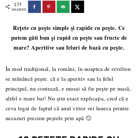
177
SHARES
Rețete cu pește simple și rapide cu pește. Ce
putem găti bun și rapid cu pește sau fructe de
mare? Aperitive sau feluri de bază cu pește.
În mod tradițional, la români, în noaptea de revelion
se mănâncă pește. că e la aperitiv sau la felul
principal, nu contează, e musai să fie pește pe masă,
altfel e mare bai! Nu știu exact explicația, cred că e
ceva legat de faptul că anul viitor vei luneca printre
necazuri precum peștele prin apă 🙂