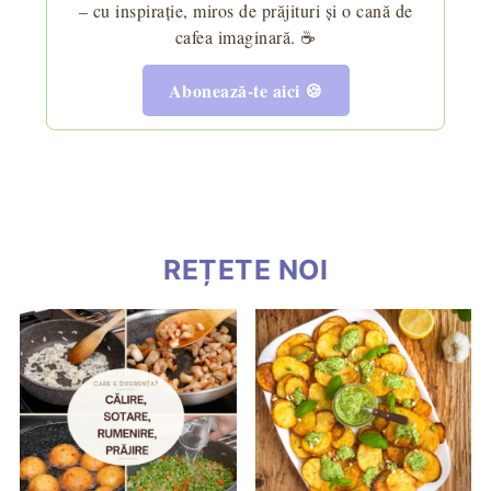
– cu inspirație, miros de prăjituri și o cană de
cafea imaginară. ☕
Abonează-te aici 🍪
REȚETE NOI