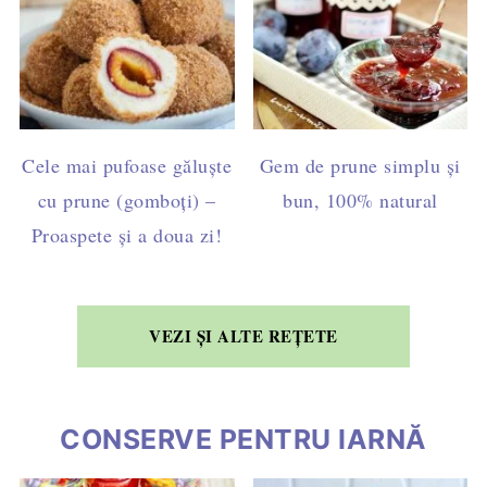
Cele mai pufoase găluște
Gem de prune simplu și
cu prune (gomboți) –
bun, 100% natural
Proaspete și a doua zi!
VEZI ȘI ALTE REȚETE
CONSERVE PENTRU IARNĂ