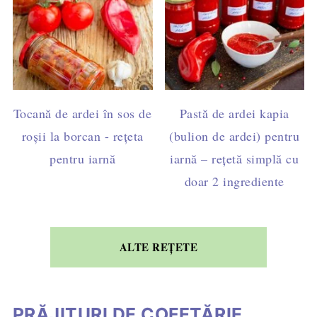
Tocană de ardei în sos de
Pastă de ardei kapia
roșii la borcan - rețeta
(bulion de ardei) pentru
pentru iarnă
iarnă – rețetă simplă cu
doar 2 ingrediente
ALTE REȚETE
PRĂJITURI DE COFETĂRIE