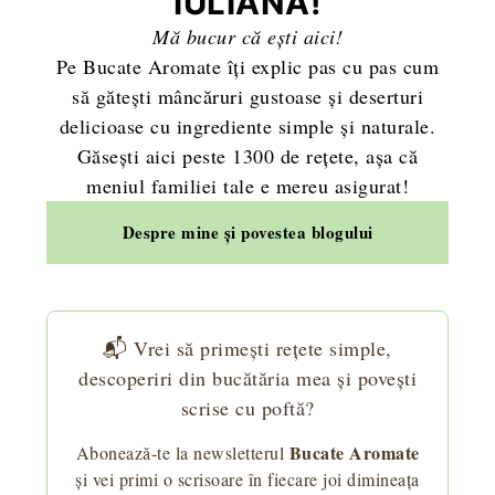
IULIANA!
Mă bucur că ești aici!
Pe Bucate Aromate îți explic pas cu pas cum
să gătești mâncăruri gustoase și deserturi
delicioase cu ingrediente simple și naturale.
Găsești aici peste 1300 de rețete, așa că
meniul familiei tale e mereu asigurat!
Despre mine și povestea blogului
📬 Vrei să primești rețete simple,
descoperiri din bucătăria mea și povești
scrise cu poftă?
Bucate Aromate
Abonează-te la newsletterul
și vei primi o scrisoare în fiecare joi dimineața