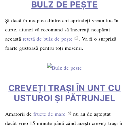
BULZ DE PEȘTE
Și dacă în noaptea dintre ani aprindeți vreun foc în
curte, atunci vă recomand să încercați neapărat
această
rețetă de bulz de pește
. Va fi o surpriză
foarte gustoasă pentru toți mesenii.
CREVEȚI TRAȘI ÎN UNT CU
USTUROI ȘI PĂTRUNJEL
Amatorii de
fructe de mare
nu au de așteptat
decât vreo 15 minute până când acești creveți trași în