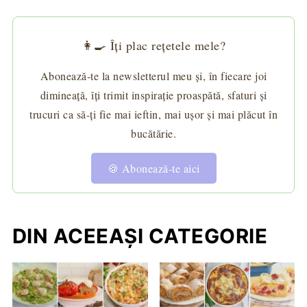
👩‍🍳 Îți plac rețetele mele?
Abonează-te la newsletterul meu și, în fiecare joi
dimineață, îți trimit inspirație proaspătă, sfaturi și
trucuri ca să-ți fie mai ieftin, mai ușor și mai plăcut în
bucătărie.
🍪 Abonează-te aici
DIN ACEEAȘI CATEGORIE