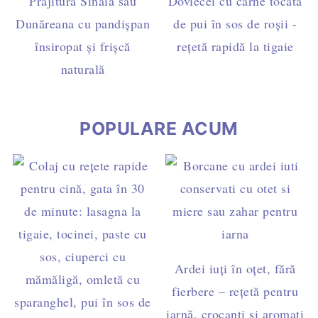
Prăjitura Sinaia sau
Dovlecei cu carne tocată
Dunăreana cu pandișpan
de pui în sos de roșii -
însiropat și frișcă
rețetă rapidă la tigaie
naturală
POPULARE ACUM
Ardei iuți în oțet, fără
fierbere – rețetă pentru
iarnă, crocanți și aromați