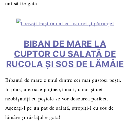
unt să fie gata.
BIBAN DE MARE LA
CUPTOR CU SALATĂ DE
RUCOLA ȘI SOS DE LĂMÂIE
Bibanul de mare e unul dintre cei mai gustoși pești.
În plus, are oase puține și mari, chiar și cei
neobișnuiți cu peștele se vor descurca perfect.
Așezați-l pe un pat de salată, stropiți-l cu sos de
lămâie și răsfățul e gata!