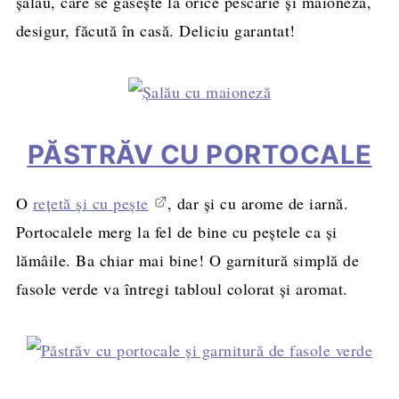
șalău, care se găseşte la orice pescărie și maioneză,
desigur, făcută în casă. Deliciu garantat!
PĂSTRĂV CU PORTOCALE
O
rețetă și cu pește
, dar și cu arome de iarnă.
Portocalele merg la fel de bine cu peștele ca și
lămâile. Ba chiar mai bine! O garnitură simplă de
fasole verde va întregi tabloul colorat și aromat.