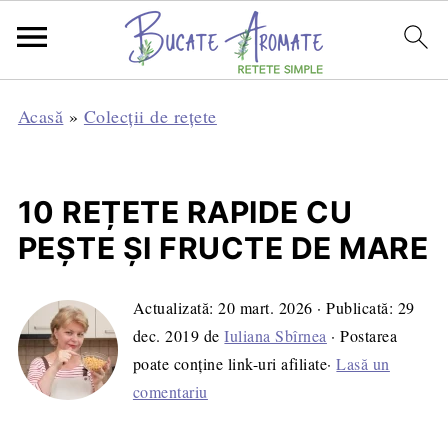
Acasă
»
Colecții de rețete
10 REȚETE RAPIDE CU
PEȘTE ȘI FRUCTE DE MARE
Actualizată:
20 mart. 2026
· Publicată:
29
dec. 2019
de
Iuliana Sbîrnea
· Postarea
poate conține link-uri afiliate·
Lasă un
comentariu