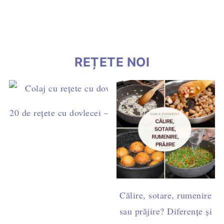
REȚETE NOI
20 de rețete cu dovlecei – idei simple pentru mic dejun,
cină
Călire, sotare, rumenire
sau prăjire? Diferențe și