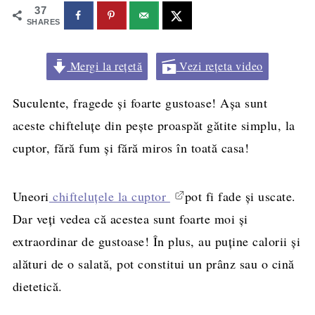
37
SHARES
Mergi la rețetă
Vezi rețeta video
Suculente, fragede și foarte gustoase! Așa sunt
aceste chifteluțe din pește proaspăt gătite simplu, la
cuptor, fără fum și fără miros în toată casa!
Uneori
chifteluțele la cuptor
pot fi fade și uscate.
Dar veți vedea că acestea sunt foarte moi și
extraordinar de gustoase! În plus, au puține calorii și
alături de o salată, pot constitui un prânz sau o cină
dietetică.