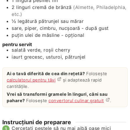
1
lingură
pesmet fin
2
linguri
cremă de brânză
(Almette, Philadelphia,
etc.)
½
legătură
pătrunjel sau mărar
sare, piper, cimbru, nucșoară - după gust
puțin ulei de măsline - opțional
pentru servit
salată verde, roșii cherry
iaurt grecesc, usturoi, pătrunjel
Ai o tavă diferită de cea din rețetă?
Folosește
calculatorul pentru tăvi
și adaptează rapid
cantitățile.
Vrei să transformi gramele în linguri, căni sau
pahare?
Folosește
convertorul culinar gratuit
.
Instrucțiuni de preparare
Cercetați peștele să nu mai aibă oase mici