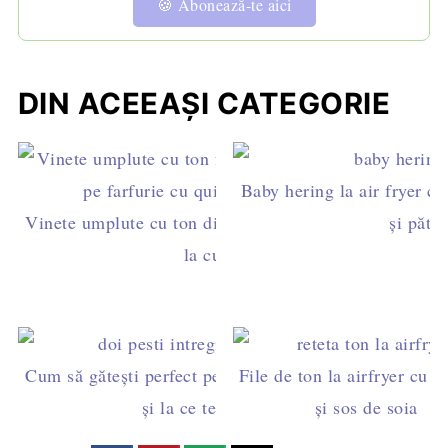
🍪 Abonează-te aici
DIN ACEEAȘI CATEGORIE
Baby hering la air fryer cu
Vinete umplute cu ton din conservă, rețetă ușoară
și pătru
la cuptor
Cum să gătești perfect pește la air fryer - cât timp
File de ton la airfryer cu 
și la ce temperatură
și sos de soia