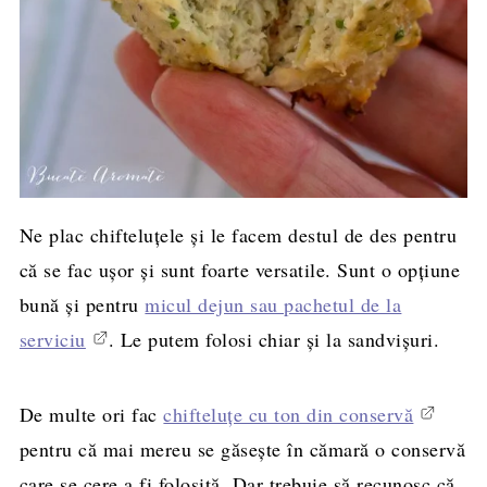
Ne plac chifteluțele și le facem destul de des pentru
că se fac ușor și sunt foarte versatile. Sunt o opțiune
bună și pentru
micul dejun sau pachetul de la
serviciu
. Le putem folosi chiar și la sandvișuri.
De multe ori fac
chifteluțe cu ton din conservă
pentru că mai mereu se găsește în cămară o conservă
care se cere a fi folosită. Dar trebuie să recunosc că