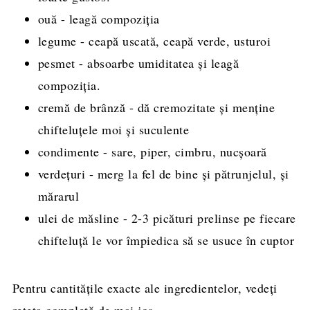
ouă - leagă compoziția
legume - ceapă uscată, ceapă verde, usturoi
pesmet - absoarbe umiditatea și leagă
compoziția.
cremă de brânză - dă cremozitate și menține
chifteluțele moi și suculente
condimente - sare, piper, cimbru, nucșoară
verdețuri - merg la fel de bine și pătrunjelul, și
mărarul
ulei de măsline - 2-3 picături prelinse pe fiecare
chifteluță le vor împiedica să se usuce în cuptor
Pentru cantitățile exacte ale ingredientelor, vedeți
rețeta completă de mai jos.