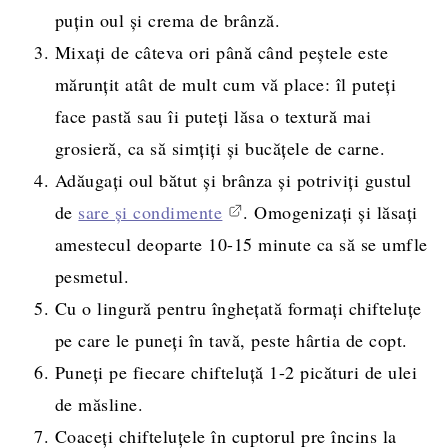
puțin oul și crema de brânză.
Mixați de câteva ori până când peștele este
mărunțit atât de mult cum vă place: îl puteți
face pastă sau îi puteți lăsa o textură mai
grosieră, ca să simțiți și bucățele de carne.
Adăugați oul bătut și brânza și potriviți gustul
de
sare și condimente
. Omogenizați și lăsați
amestecul deoparte 10-15 minute ca să se umfle
pesmetul.
Cu o lingură pentru înghețată formați chifteluțe
pe care le puneți în tavă, peste hârtia de copt.
Puneți pe fiecare chifteluță 1-2 picături de ulei
de măsline.
Coaceți chifteluțele în cuptorul pre încins la