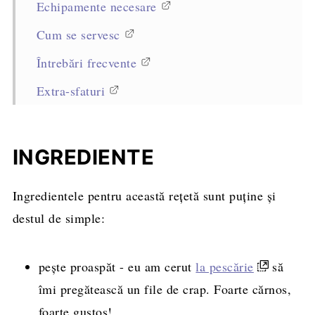
Echipamente necesare
Cum se servesc
Întrebări frecvente
Extra-sfaturi
Rețete asemănătoare
Rețeta completă, cantități și mod de
INGREDIENTE
preparare
Ingredientele pentru această rețetă sunt puține și
destul de simple:
pește proaspăt - eu am cerut
la pescărie
să
îmi pregătească un file de crap. Foarte cărnos,
foarte gustos!