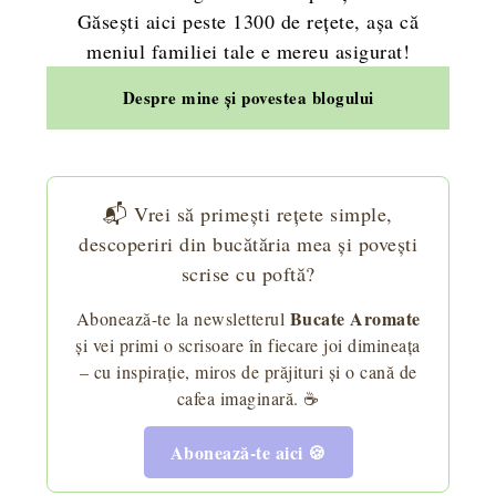
Găsești aici peste 1300 de rețete, așa că
meniul familiei tale e mereu asigurat!
Despre mine și povestea blogului
📬 Vrei să primești rețete simple,
descoperiri din bucătăria mea și povești
scrise cu poftă?
Bucate Aromate
Abonează-te la newsletterul
și vei primi o scrisoare în fiecare joi dimineața
– cu inspirație, miros de prăjituri și o cană de
cafea imaginară. ☕
Abonează-te aici 🍪