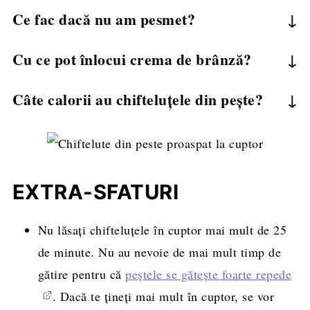
Nu vă recomand acest lucru pentru că nu își vor
știucă, somon, macrou, hering, ton.
Ce fac dacă nu am pesmet?
păstra la fel de bine forma în tigaie. Compoziția
Pesmetul se poate înlocui cu aceeași cantitate de
lor este moale, gândită să rămână fragedă și
Cu ce pot înlocui crema de brânză?
făină.
suculentă după coacere.
Crema de brânză se poate înlocui cu aceeași
Câte calorii au chifteluțele din pește?
cantitate de smântână grasă. Dacă smântâna e
Chifteluțele din pește pregătite după rețeta de
mai fluidă, poate fi nevoie să mai adăugați
mai jos și gătite la cuptor au aprox. 71
suplimentar puțin pesmet sau făină în
kcal/bucată. Dacă le prăjiți în ulei, vor avea ceva
compoziție.
EXTRA-SFATURI
mai multe calorii.
Nu lăsați chifteluțele în cuptor mai mult de 25
de minute. Nu au nevoie de mai mult timp de
gătire pentru că
peștele se gătește foarte repede
. Dacă te țineți mai mult în cuptor, se vor