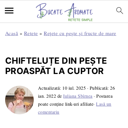
Acasă
»
Retete
»
Rețete cu pește și fructe de mare
CHIFTELUȚE DIN PEȘTE
PROASPĂT LA CUPTOR
Actualizată:
10 iul. 2025
· Publicată:
26
ian. 2022
de
Iuliana Sbîrnea
· Postarea
poate conține link-uri afiliate·
Lasă un
comentariu