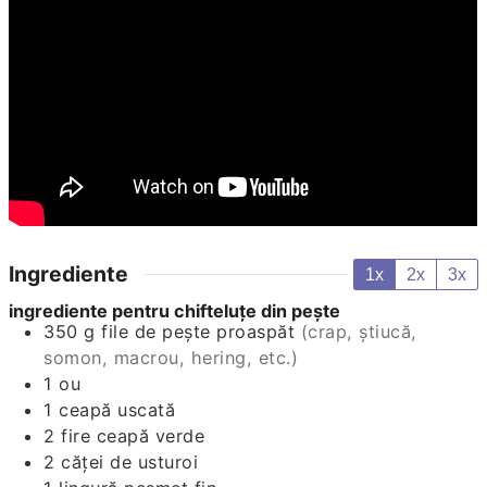
Ingrediente
1x
2x
3x
ingrediente pentru chifteluțe din pește
350
g
file de pește proaspăt
(crap, știucă,
somon, macrou, hering, etc.)
1
ou
1
ceapă uscată
2
fire
ceapă verde
2
căței
de usturoi