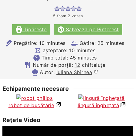
5
from
2
votes
Tipărește
Salvează pe Pinterest
minutes
minutes
Pregătire:
10
minutes
Gătire:
25
minutes
minutes
așteptare:
10
minutes
minutes
Timp total:
45
minutes
Număr de porții:
12
chifteluțe
Autor:
Iuliana Sbîrnea
Echipamente necesare
robot de bucătărie
lingură înghețată
Rețeta Video