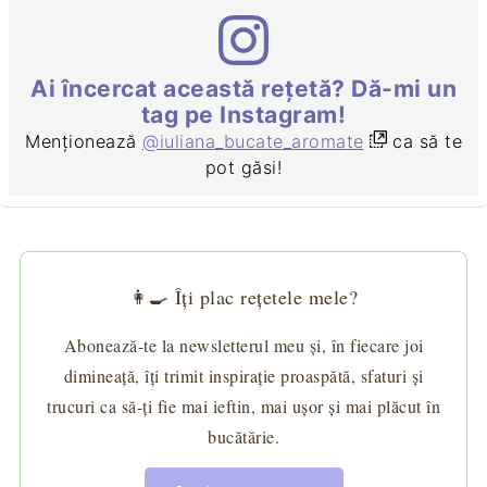
Ai încercat această rețetă? Dă-mi un
tag pe Instagram!
Menționează
@iuliana_bucate_aromate
ca să te
pot găsi!
👩‍🍳 Îți plac rețetele mele?
Abonează-te la newsletterul meu și, în fiecare joi
dimineață, îți trimit inspirație proaspătă, sfaturi și
trucuri ca să-ți fie mai ieftin, mai ușor și mai plăcut în
bucătărie.