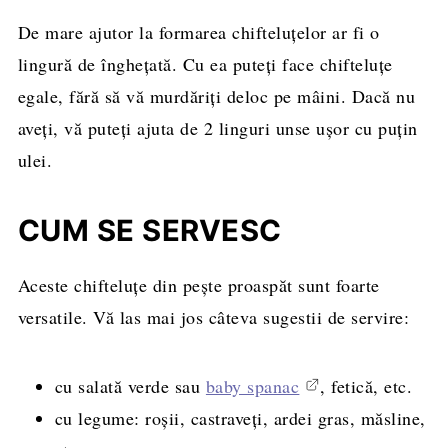
De mare ajutor la formarea chifteluțelor ar fi o
lingură de înghețată. Cu ea puteți face chifteluțe
egale, fără să vă murdăriți deloc pe mâini. Dacă nu
aveți, vă puteți ajuta de 2 linguri unse ușor cu puțin
ulei.
CUM SE SERVESC
Aceste chifteluțe din pește proaspăt sunt foarte
versatile. Vă las mai jos câteva sugestii de servire:
cu salată verde sau
baby spanac
, fetică, etc.
cu legume: roșii, castraveți, ardei gras, măsline,