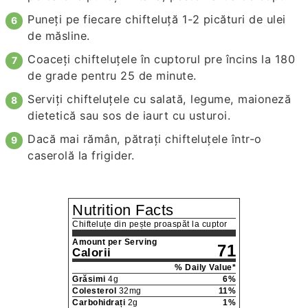
Puneți pe fiecare chifteluță 1-2 picături de ulei
de măsline.
Coaceți chifteluțele în cuptorul pre încins la 180
de grade pentru 25 de minute.
Serviți chifteluțele cu salată, legume, maioneză
dietetică sau sos de iaurt cu usturoi.
Dacă mai rămân, pătrați chifteluțele într-o
caserolă la frigider.
Nutrition Facts
Chifteluțe din pește proaspăt la cuptor
Amount per Serving
71
Calorii
% Daily Value*
Grăsimi
4
g
6
%
Colesterol
32
mg
11
%
Carbohidrați
2
g
1
%