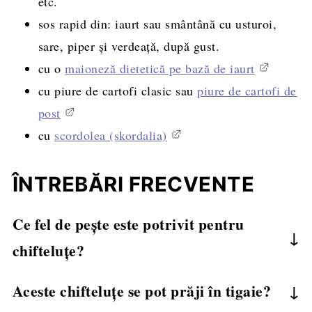
etc.
sos rapid din: iaurt sau smântână cu usturoi,
sare, piper și verdeață, după gust.
cu o
maioneză dietetică pe bază de iaurt
cu piure de cartofi clasic sau
piure de cartofi de
post
cu
scordolea (skordalia)
ÎNTREBĂRI FRECVENTE
Ce fel de pește este potrivit pentru
chifteluțe?
Orice pește gras, cu puține oase sau cu oase
Aceste chifteluțe se pot prăji în tigaie?
mari este potrivit pentru a face chifteluțe: crap,