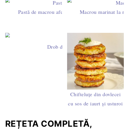
Pastă de macrou afumat - pentru mic dejun și gus
Macrou marinat la rece
Drob de pește cu smântână
Chifteluțe din dovlecei
cu sos de iaurt și usturoi
REȚETA COMPLETĂ,