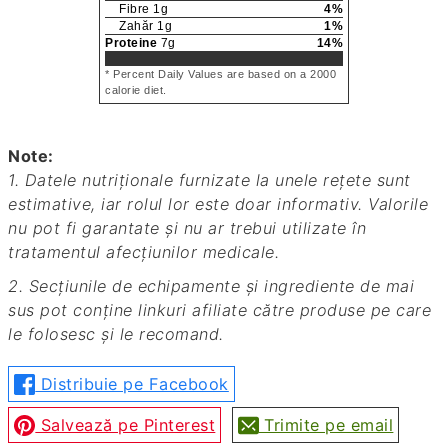
Fibre
1
g
4
%
Zahăr
1
g
1
%
Proteine
7
g
14
%
* Percent Daily Values are based on a 2000
calorie diet.
Note:
1. Datele nutriționale furnizate la unele rețete sunt
estimative, iar rolul lor este doar informativ. Valorile
nu pot fi garantate și nu ar trebui utilizate în
tratamentul afecțiunilor medicale.
2. Secțiunile de echipamente și ingrediente de mai
sus pot conține linkuri afiliate către produse pe care
le folosesc și le recomand.
Distribuie pe Facebook
Salvează pe Pinterest
Trimite pe email