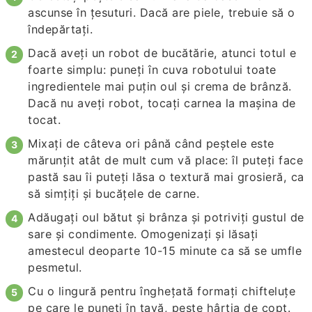
ascunse în țesuturi. Dacă are piele, trebuie să o
îndepărtați.
Dacă aveți un robot de bucătărie, atunci totul e
foarte simplu: puneți în cuva robotului toate
ingredientele mai puțin oul și crema de brânză.
Dacă nu aveți robot, tocați carnea la mașina de
tocat.
Mixați de câteva ori până când peștele este
mărunțit atât de mult cum vă place: îl puteți face
pastă sau îi puteți lăsa o textură mai grosieră, ca
să simțiți și bucățele de carne.
Adăugați oul bătut și brânza și potriviți gustul de
sare și condimente. Omogenizați și lăsați
amestecul deoparte 10-15 minute ca să se umfle
pesmetul.
Cu o lingură pentru înghețată formați chifteluțe
pe care le puneți în tavă, peste hârtia de copt.