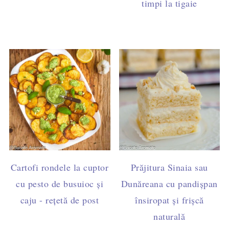
timpi la tigaie
Cartofi rondele la cuptor
Prăjitura Sinaia sau
cu pesto de busuioc și
Dunăreana cu pandișpan
caju - rețetă de post
însiropat și frișcă
naturală