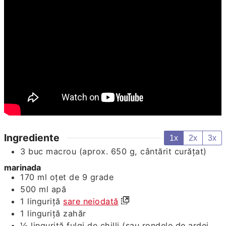
Ingrediente
1x
2x
3x
3
buc
macrou (aprox. 650 g, cântărit curățat)
marinada
170
ml
oțet de 9 grade
500
ml
apă
1
linguriță
sare neiodată
1
linguriță
zahăr
½
linguriță
fulgi de chilli (sau rondele de ardei