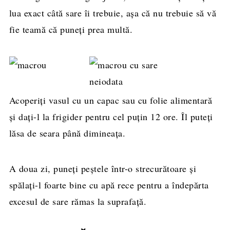
lua exact câtă sare îi trebuie, așa că nu trebuie să vă
fie teamă că puneți prea multă.
Acoperiți vasul cu un capac sau cu folie alimentară
și dați-l la frigider pentru cel puțin 12 ore. Îl puteți
lăsa de seara până dimineața.
A doua zi, puneți peștele într-o strecurătoare și
spălați-l foarte bine cu apă rece pentru a îndepărta
excesul de sare rămas la suprafață.