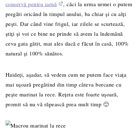
conservă pentru iarnă
, căci la urma urmei o putem
pregăti oricând în timpul anului, ba chiar și cu alți
pești. Dar când vine frigul, iar zilele se scurtează,
știți și voi ce bine ne prinde să avem la îndemână
ceva gata gătit, mai ales dacă e făcut în casă, 100%
natural și 100% sănătos.
Haideți, așadar, să vedem cum ne putem face viața
mai ușoară pregătind din timp câteva borcane cu
pește marinat la rece. Rețeta este foarte ușoară,
promit să nu vă răpească prea mult timp 🙂