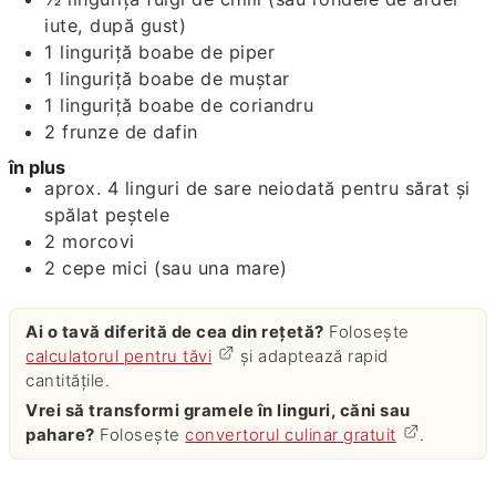
iute, după gust)
1
linguriță
boabe de piper
1
linguriță
boabe de muştar
1
linguriță
boabe de coriandru
2
frunze de dafin
în plus
aprox. 4
linguri de
sare neiodată pentru sărat și
spălat peștele
2
morcovi
2
cepe mici (sau una mare)
Ai o tavă diferită de cea din rețetă?
Folosește
calculatorul pentru tăvi
și adaptează rapid
cantitățile.
Vrei să transformi gramele în linguri, căni sau
pahare?
Folosește
convertorul culinar gratuit
.