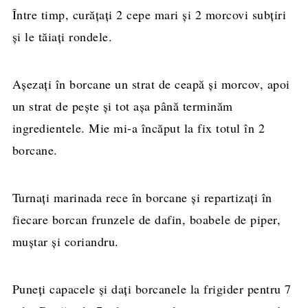
Între timp, curățați 2 cepe mari și 2 morcovi subțiri
și le tăiați rondele.
Așezați în borcane un strat de ceapă și morcov, apoi
un strat de pește și tot așa până terminăm
ingredientele. Mie mi-a încăput la fix totul în 2
borcane.
Turnați marinada rece în borcane și repartizați în
fiecare borcan frunzele de dafin, boabele de piper,
muștar și coriandru.
Puneți capacele și dați borcanele la frigider pentru 7