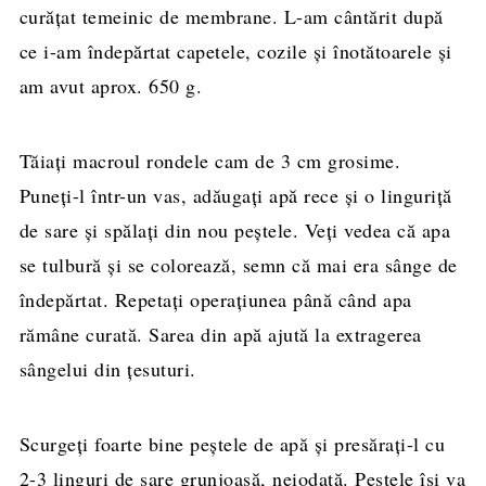
curățat temeinic de membrane. L-am cântărit după
ce i-am îndepărtat capetele, cozile și înotătoarele și
am avut aprox. 650 g.
Tăiați macroul rondele cam de 3 cm grosime.
Puneți-l într-un vas, adăugați apă rece și o linguriță
de sare și spălați din nou peștele. Veți vedea că apa
se tulbură și se colorează, semn că mai era sânge de
îndepărtat. Repetați operațiunea până când apa
rămâne curată. Sarea din apă ajută la extragerea
sângelui din țesuturi.
Scurgeți foarte bine peștele de apă și presărați-l cu
2-3 linguri de sare grunjoasă, neiodată. Peștele își va