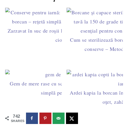
Zarzavat în suc de roșii la borcan - perfect pentru
ciorbe
Cum se sterilizează borca
conserve – Metode 
Gem de mere rase cu scorțișoară și rom - rețetă
simplă pentru iarnă
Ardei kapia la borcan în su
oțet, zahăr 
742
SHARES