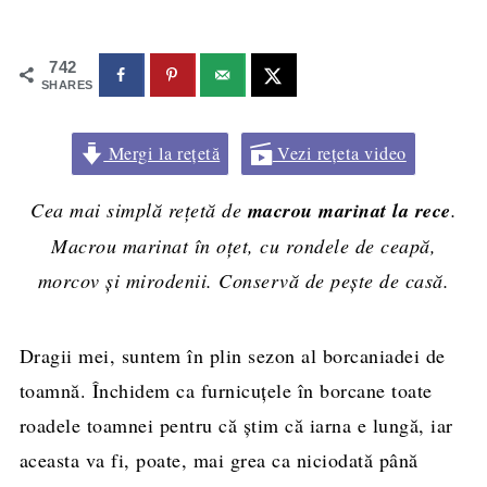
742
SHARES
Mergi la rețetă
Vezi rețeta video
Cea mai simplă rețetă de
macrou marinat la rece
.
Macrou marinat în oțet, cu rondele de ceapă,
morcov și mirodenii. Conservă de pește de casă.
Dragii mei, suntem în plin sezon al borcaniadei de
toamnă. Închidem ca furnicuțele în borcane toate
roadele toamnei pentru că știm că iarna e lungă, iar
aceasta va fi, poate, mai grea ca niciodată până