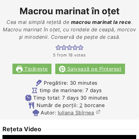
Macrou marinat în oțet
Cea mai simplă rețetă de
macrou marinat la rece
.
Macrou marinat în oțet, cu rondele de ceapă, morcov
și mirodenii. Conservă de pește de casă.
5
from
18
votes
Tipărește
Salvează pe Pinterest
minutes
Pregătire:
30
minutes
days
timp de marinare:
7
days
days
minutes
Timp total:
7
days
30
minutes
Număr de porții:
2
borcane
Autor:
Iuliana Sbîrnea
Rețeta Video