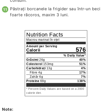
consum.
Păstrați borcanele la frigider sau într-un beci
foarte răcoros, maxim 3 luni.
Nutrition Facts
Macrou marinat în oțet
Amount per Serving
576
Calorii
% Daily Value*
Grăsimi
26
g
40
%
Colesterol
153
mg
51
%
Carbohidrați
13
g
4
%
Fibre
4
g
17
%
Zahăr
6
g
7
%
Proteine
69
g
138
%
* Percent Daily Values are based on a 2000
calorie diet.
Note: