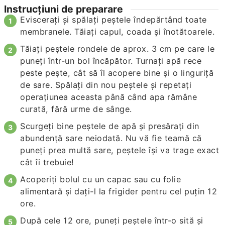
Instrucțiuni de preparare
Eviscerați și spălați peștele îndepărtând toate
membranele. Tăiați capul, coada și înotătoarele.
Tăiați peștele rondele de aprox. 3 cm pe care le
puneți într-un bol încăpător. Turnați apă rece
peste pește, cât să îl acopere bine și o linguriță
de sare. Spălați din nou peștele și repetați
operațiunea aceasta până când apa rămâne
curată, fără urme de sânge.
Scurgeți bine peștele de apă și presărați din
abundență sare neiodată. Nu vă fie teamă că
puneți prea multă sare, peștele își va trage exact
cât îi trebuie!
Acoperiți bolul cu un capac sau cu folie
alimentară și dați-l la frigider pentru cel puțin 12
ore.
După cele 12 ore, puneți peștele într-o sită și