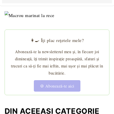
👩‍🍳 Îți plac rețetele mele?
Abonează-te la newsletterul meu și, în fiecare joi
dimineață, îți trimit inspirație proaspătă, sfaturi și
trucuri ca să-ți fie mai ieftin, mai ușor și mai plăcut în
bucătărie.
🍪 Abonează-te aici
DIN ACEEAȘI CATEGORIE