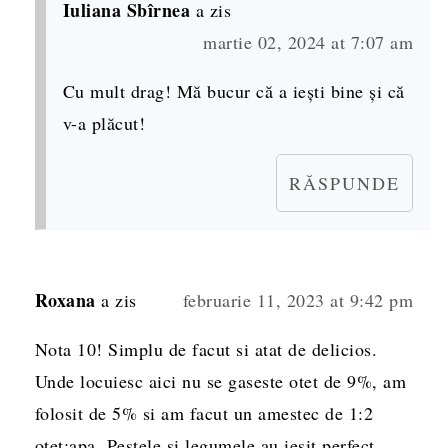
Iuliana Sbîrnea
a zis
martie 02, 2024 at 7:07 am
Cu mult drag! Mă bucur că a iești bine și că
v-a plăcut!
RĂSPUNDE
Roxana
a zis
februarie 11, 2023 at 9:42 pm
Nota 10! Simplu de facut si atat de delicios.
Unde locuiesc aici nu se gaseste otet de 9%, am
folosit de 5% si am facut un amestec de 1:2
otet:apa. Pestele si legumele au iesit perfect.