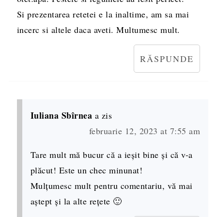
Si prezentarea retetei e la inaltime, am sa mai
incerc si altele daca aveti. Multumesc mult.
RĂSPUNDE
Iuliana Sbîrnea
a zis
februarie 12, 2023 at 7:55 am
Tare mult mă bucur că a ieșit bine și că v-a
plăcut! Este un chec minunat!
Mulțumesc mult pentru comentariu, vă mai
aștept și la alte rețete 🙂