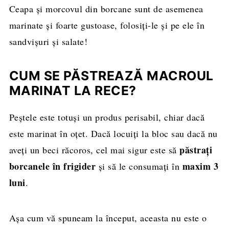
Ceapa și morcovul din borcane sunt de asemenea
marinate și foarte gustoase, folosiți-le și pe ele în
sandvișuri și salate!
CUM SE PĂSTREAZĂ MACROUL
MARINAT LA RECE?
Peștele este totuși un produs perisabil, chiar dacă
este marinat în oțet. Dacă locuiți la bloc sau dacă nu
păstrați
aveți un beci răcoros, cel mai sigur este să
borcanele în frigider
maxim 3
și să le consumați în
luni
.
Așa cum vă spuneam la început, aceasta nu este o