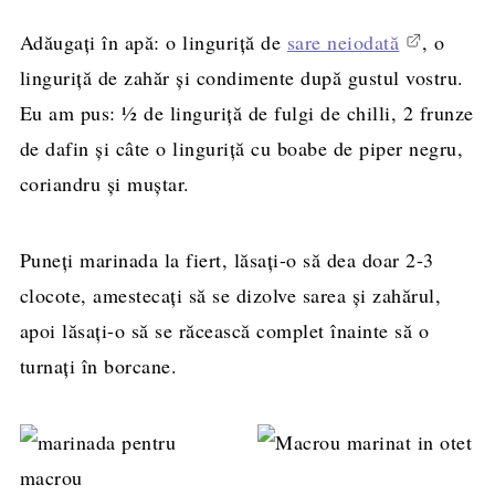
Adăugați în apă: o linguriță de
sare neiodată
, o
linguriță de zahăr și condimente după gustul vostru.
Eu am pus: ½ de linguriță de fulgi de chilli, 2 frunze
de dafin și câte o linguriță cu boabe de piper negru,
coriandru și muștar.
Puneți marinada la fiert, lăsați-o să dea doar 2-3
clocote, amestecați să se dizolve sarea și zahărul,
apoi lăsați-o să se răcească complet înainte să o
turnați în borcane.