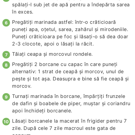
spălați-l sub jet de apă pentru a îndepărta sarea
în exces.
Pregătiți marinada astfel: într-o crăticioară
puneți apa, oțetul, sarea, zahărul și mirodeniile.
Puneți crăticioara pe foc și lăsați-o să dea doar
2-3 clocote, apoi o lăsați la răcit.
Tăiați ceapa și morcovul rondele.
Pregătiți 2 borcane cu capac în care puneți
alternativ: 1 strat de ceapă și morcov, unul de
pește și tot așa. Deasupra e bine să fie ceapă și
morcov.
Turnați marinada în borcane, împărțiți frunzele
de dafin și boabele de piper, muștar și coriandru
apoi închideți borcanele.
Lăsați borcanele la macerat în frigider pentru 7
zile. După cele 7 zile macroul este gata de