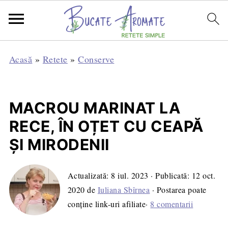
Acasă
»
Retete
»
Conserve
MACROU MARINAT LA
RECE, ÎN OȚET CU CEAPĂ
ȘI MIRODENII
Actualizată:
8 iul. 2023
· Publicată:
12 oct.
2020
de
Iuliana Sbîrnea
· Postarea poate
conține link-uri afiliate·
8 comentarii