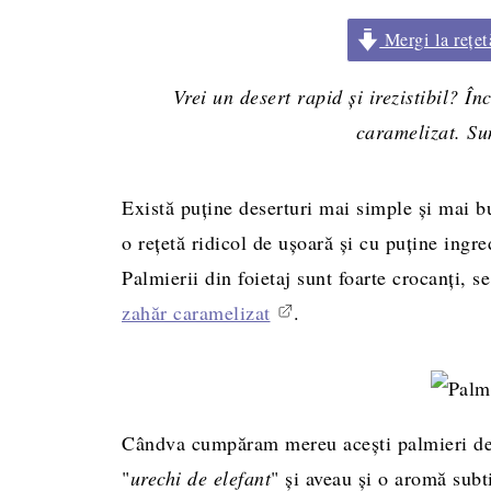
Mergi la rețet
Vrei un desert rapid și irezistibil? Î
caramelizat. Sun
Există puține deserturi mai simple și mai bu
o rețetă ridicol de ușoară și cu puține ingred
Palmierii din foietaj sunt foarte crocanți, s
zahăr caramelizat
.
Cândva cumpăram mereu acești palmieri de l
"
urechi de elefant
" și aveau și o aromă subt