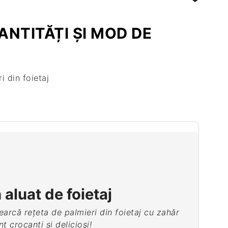
temperatura camerei. După acest timp se vor usca
mult, vă recomand să îi congelați.
NTITĂȚI ȘI MOD DE
 aluat de foietaj
ncearcă rețeta de palmieri din foietaj cu zahăr
t crocanți și delicioși!