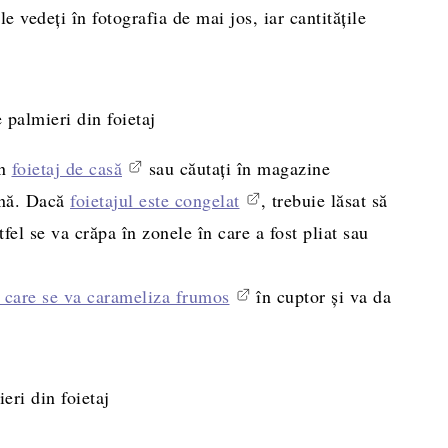
e vedeți în fotografia de mai jos, iar cantitățile
un
foietaj de casă
sau căutați în magazine
ină. Dacă
foietajul este congelat
, trebuie lăsat să
tfel se va crăpa în zonele în care a fost pliat sau
n care se va carameliza frumos
în cuptor și va da