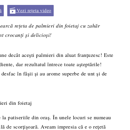
ă
Vezi rețeta video
ncearcă rețeta de palmieri din foietaj cu zahăr
t crocanți și delicioși!
ne decât acești palmieri din aluat franțuzesc! Este
iente, dar rezultatul întrece toate așteptările!
e desfac în fâșii și au arome superbe de unt și de
a patiseriile din oraș. În unele locuri se numeau
ilă de scorțișoară. Aveam impresia că e o rețetă