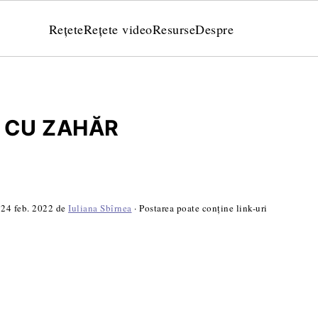
Rețete
Rețete video
Resurse
Despre
J CU ZAHĂR
:
24 feb. 2022
de
Iuliana Sbîrnea
· Postarea poate conține link-uri