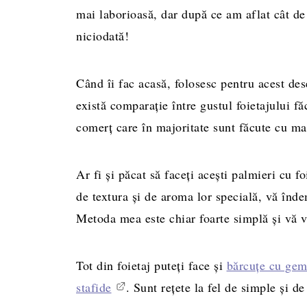
mai laborioasă, dar după ce am aflat cât d
niciodată!
Când îi fac acasă, folosesc pentru acest de
există comparație între gustul foietajului fă
comerț care în majoritate sunt făcute cu ma
Ar fi și păcat să faceți acești palmieri cu 
de textura și de aroma lor specială, vă înd
Metoda mea este chiar foarte simplă și vă v
Tot din foietaj puteți face și
bărcuțe cu ge
stafide
. Sunt rețete la fel de simple și d