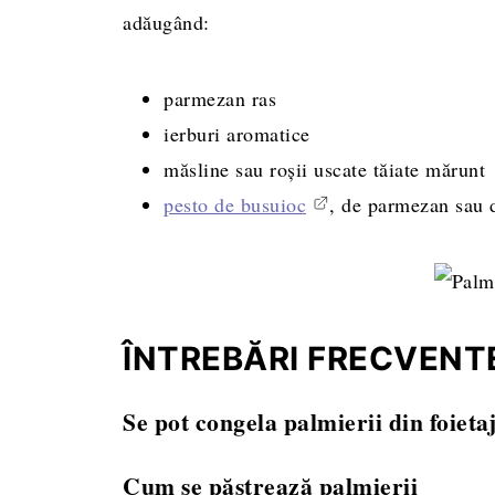
adăugând:
parmezan ras
ierburi aromatice
măsline sau roșii uscate tăiate mărunt
pesto de busuioc
, de parmezan sau 
ÎNTREBĂRI FRECVENT
Se pot congela palmierii din foieta
Da, puteți congela palmierii fie după înai
Cum se păstrează palmierii