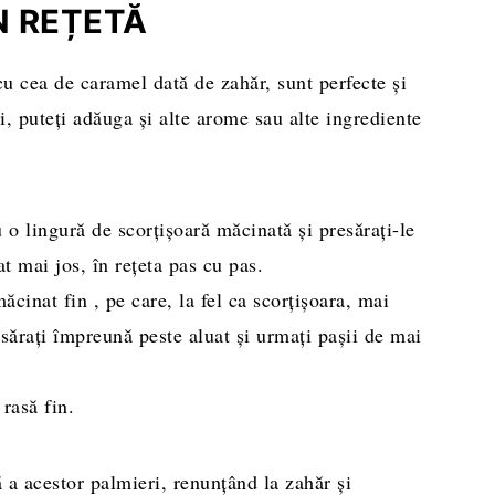
N REȚETĂ
 cea de caramel dată de zahăr, sunt perfecte și
ți, puteți adăuga și alte arome sau alte ingrediente
 o lingură de scorțișoară măcinată și presărați-le
 mai jos, în rețeta pas cu pas.
ăcinat fin , pe care, la fel ca scorțișoara, mai
esărați împreună peste aluat și urmați pașii de mai
rasă fin.
ă a acestor palmieri, renunțând la zahăr și