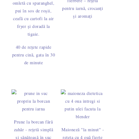
fierbere – rețetă
pentru iarnă, crocanți
și aromați
40 de rețete rapide
pentru cină, gata în 30
de minute
Prune la borcan fără
zahăr - rețetă simplă
Maioneză "la minut" -
și sănătoasă în suc
rețeta cu 4 ouă fierte