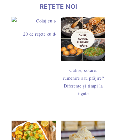
REȚETE NOI
20 de rețete cu dovlecei – idei simple pentru mic dejun, prân
Călire, sotare,
rumenire sau prăjire?
Diferențe și timpi la
tigaie