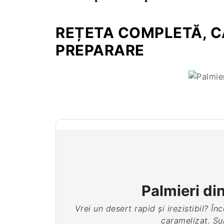
pungi sau caserole închise etanș.
Palmierii se păstrează timp de 3 zile la 
prea tare. Dacă doriți să îi păstrați mai 
REȚETA COMPLETĂ, CA
PREPARARE
Palmieri din
Vrei un desert rapid și irezistibil? Î
caramelizat. Sun