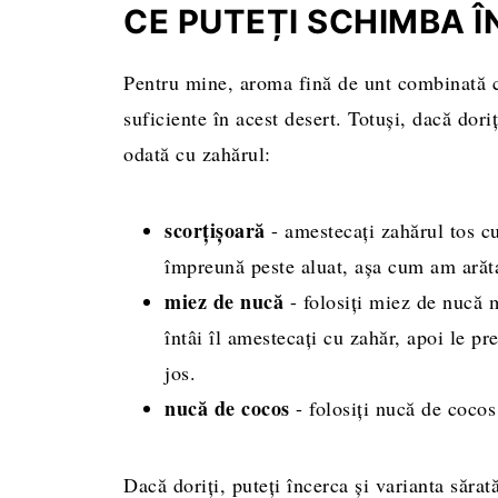
CE PUTEȚI SCHIMBA Î
Pentru mine, aroma fină de unt combinată cu
suficiente în acest desert. Totuși, dacă dori
odată cu zahărul:
scorțișoară
- amestecați zahărul tos cu
împreună peste aluat, așa cum am arătat
miez de nucă
- folosiți miez de nucă m
întâi îl amestecați cu zahăr, apoi le pr
jos.
nucă de cocos
- folosiți nucă de cocos 
Dacă doriți, puteți încerca și varianta sărat