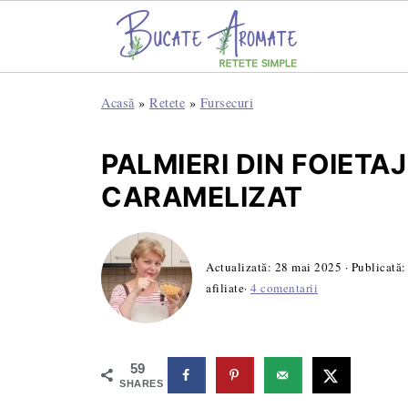
Acasă
»
Retete
»
Fursecuri
PALMIERI DIN FOIETA
CARAMELIZAT
Actualizată:
28 mai 2025
· Publicată
afiliate·
4 comentarii
59
SHARES