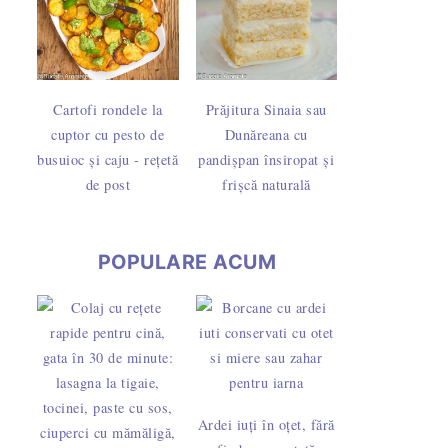
Cartofi rondele la
Prăjitura Sinaia sau
cuptor cu pesto de
Dunăreana cu
busuioc și caju - rețetă
pandișpan însiropat și
de post
frișcă naturală
POPULARE ACUM
Ardei iuți în oțet, fără