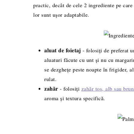
practic, decât de cele 2 ingrediente pe care l
lor sunt ușor adaptabile.
aluat de foietaj
- folosiți de preferat 
aluaturi făcute cu unt și nu cu margar
se dezghețe peste noapte în frigider, al
rulat.
zahăr
- folosiți
zahăr tos, alb sau bru
aroma și textura specifică.