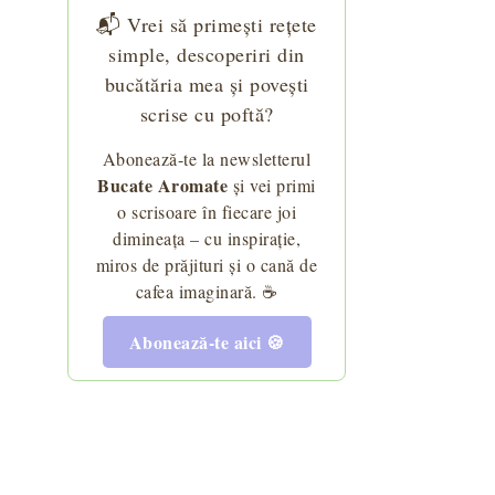
📬 Vrei să primești rețete
simple, descoperiri din
bucătăria mea și povești
scrise cu poftă?
Abonează-te la newsletterul
Bucate Aromate
și vei primi
o scrisoare în fiecare joi
dimineața – cu inspirație,
miros de prăjituri și o cană de
cafea imaginară. ☕
Abonează-te aici 🍪