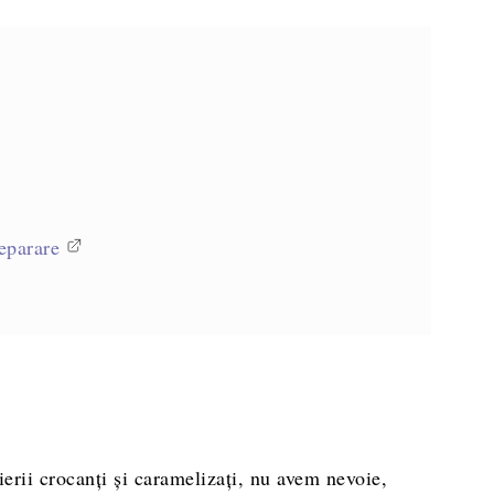
eparare
ierii crocanți și caramelizați, nu avem nevoie,