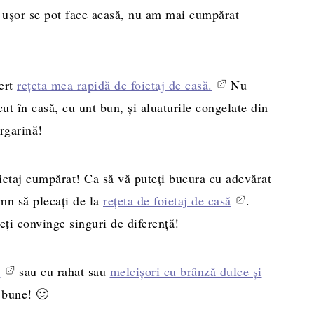
e ușor se pot face acasă, nu am mai cumpărat
sert
rețeta mea rapidă de foietaj de casă.
Nu
cut în casă, cu unt bun, și aluaturile congelate din
rgarină!
foietaj cumpărat! Ca să vă puteți bucura cu adevărat
emn să plecați de la
rețeta de foietaj de casă
.
eți convinge singuri de diferență!
m
sau cu rahat sau
melcișori cu brânză dulce și
e bune! 🙂