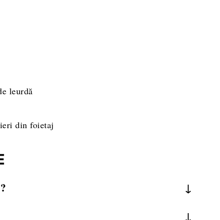
de leurdă
E
j?
nte de coacere, fie după ce i-ați copt. Puneți-i în