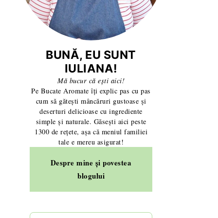
BUNĂ, EU SUNT
IULIANA!
Mă bucur că ești aici!
Pe Bucate Aromate îți explic pas cu pas
cum să gătești mâncăruri gustoase și
deserturi delicioase cu ingrediente
simple și naturale. Găsești aici peste
1300 de rețete, așa că meniul familiei
tale e mereu asigurat!
Despre mine și povestea
blogului