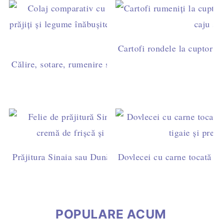
Cartofi rondele la cuptor c
Călire, sotare, rumenire sau prăjire? Diferențe și timpi 
Prăjitura Sinaia sau Dunăreana cu pandișpan însiropat 
Dovlecei cu carne tocată de 
naturală
POPULARE ACUM