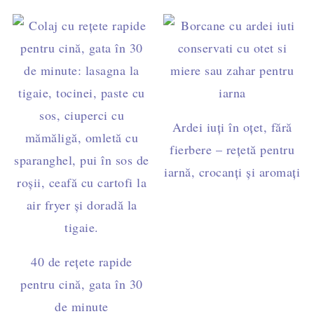
Ardei iuți în oțet, fără
fierbere – rețetă pentru
iarnă, crocanți și aromați
40 de rețete rapide
pentru cină, gata în 30
de minute