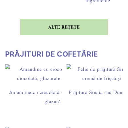
ingrediente
ALTE REȚETE
PRĂJITURI DE COFETĂRIE
Amandine cu ciocolată – rețetă ușoară de casă, cu ga
Prăjitura Sinaia sau Dunăre
glazură simplă (fără fondant)