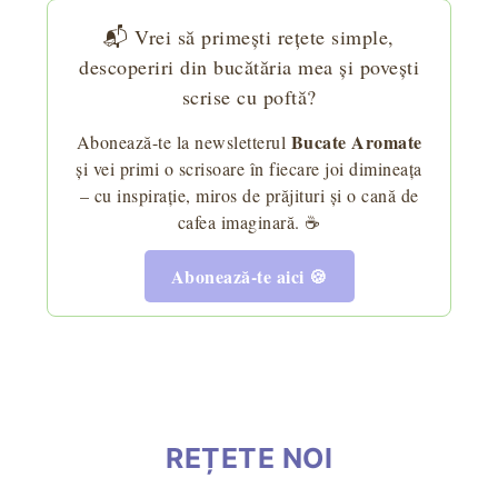
📬 Vrei să primești rețete simple,
descoperiri din bucătăria mea și povești
scrise cu poftă?
Bucate Aromate
Abonează-te la newsletterul
și vei primi o scrisoare în fiecare joi dimineața
– cu inspirație, miros de prăjituri și o cană de
cafea imaginară. ☕
Abonează-te aici 🍪
REȚETE NOI