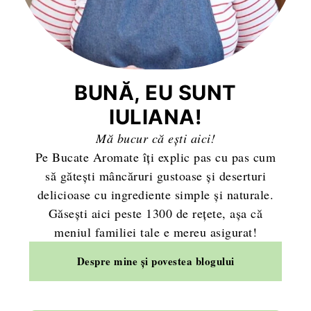
BUNĂ, EU SUNT
IULIANA!
Mă bucur că ești aici!
Pe Bucate Aromate îți explic pas cu pas cum
să gătești mâncăruri gustoase și deserturi
delicioase cu ingrediente simple și naturale.
Găsești aici peste 1300 de rețete, așa că
meniul familiei tale e mereu asigurat!
Despre mine și povestea blogului