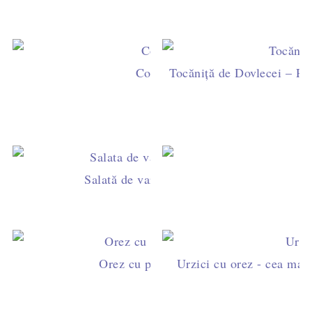
Conopidă în pesmet aromat la c
Tocăniță de Dovlecei – Reț
V
Salată de varză roşie cu quinoa
S
Orez cu praz şi ardei gras
Urzici cu orez - cea ma