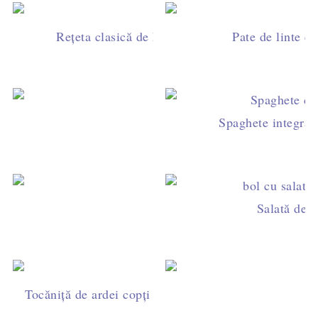
Rețeta clasică de hummus libanez – cremos și p
Pate de linte cu
Spaghete integrale
Iahnie de f
Fasole bătut
Salată de 
Tocăniță de ardei copţi cu sos de roșii și usturoi - Ar