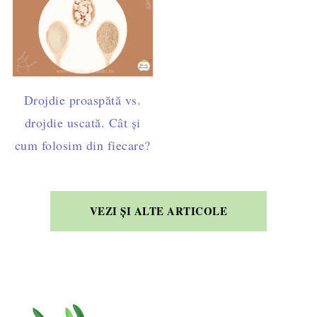
Drojdie proaspătă vs.
drojdie uscată. Cât și
cum folosim din fiecare?
VEZI ȘI ALTE ARTICOLE
FOOTER