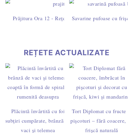
Prăjitura Ora 12 - Rețetă ușoară cu blat de cacao, fri
Savarine pufoase cu frișcă 
ciocolată
REȚETE ACTUALIZATE
Plăcintă învârtită cu foi
Tort Diplomat cu fructe și
subțiri cumpărate, brânză de
pișcoturi – fără coacere, cu
vaci și telemea
frișcă naturală