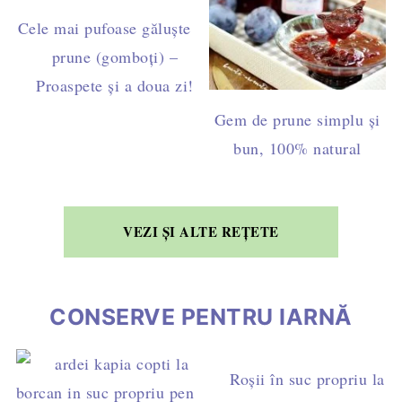
Cele mai pufoase găluște cu
prune (gomboți) –
Proaspete și a doua zi!
Gem de prune simplu și
bun, 100% natural
VEZI ȘI ALTE REȚETE
CONSERVE PENTRU IARNĂ
Roșii în suc propriu la