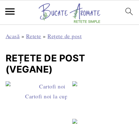
Acasă
»
Retete
»
Rețete de post
REȚETE DE POST
(VEGANE)
Cartofi noi la cuptor cu sos de roşii şi cimbru
Sote de ciuperci cu usturoi