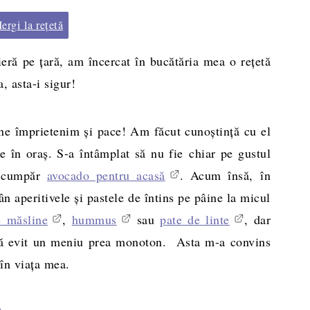
rgi la rețetă
eră pe ţară, am încercat în bucătăria mea o reţetă
, asta-i sigur!
ne împrietenim şi pace! Am făcut cunoştinţă cu el
e în oraş. S-a întâmplat să nu fie chiar pe gustul
ă cumpăr
avocado pentru acasă
. Acum însă, în
aperitivele şi pastele de întins pe pâine la micul
e măsline
,
hummus
sau
pate de linte
, dar
 să evit un meniu prea monoton. Asta m-a convins
 în viaţa mea.