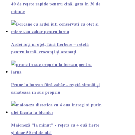
40 de rețete rapide pentru cină, gata în 30 de
minute
Ardei iuți în oțet, fără fierbere – rețetă
pentru iarnă, crocanți și aromați
Prune la borcan fără zahăr - rețetă simplă și
sănătoasă în suc propriu
Maioneză "la minut" - rețeta cu 4 ouă fierte
și doar 50 ml de ulei