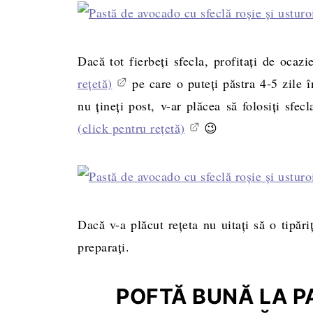
Dacă tot fierbeți sfecla, profitați de ocazi
rețetă)
pe care o puteți păstra 4-5 zile î
nu țineți post, v-ar plăcea să folosiți sfecl
(click pentru rețetă)
😉
Dacă v-a plăcut rețeta nu uitați să o tipăr
preparați.
POFTĂ BUNĂ LA P