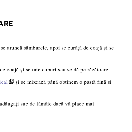
ARE
se aruncă sâmburele, apoi se curăţă de coajă și se
 de coajă și se taie cuburi sau se dă pe răzătoare.
ical
și se mixează până obținem o pastă fină și
i adăugați suc de lămâie dacă vă place mai