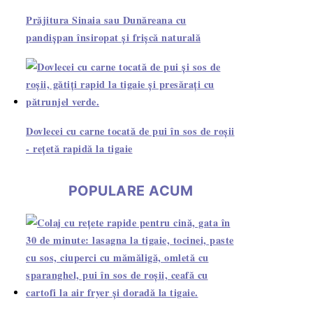
Prăjitura Sinaia sau Dunăreana cu
pandișpan însiropat și frișcă naturală
Dovlecei cu carne tocată de pui în sos de roșii
- rețetă rapidă la tigaie
POPULARE ACUM