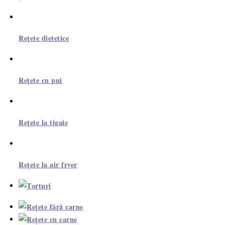
Rețete dietetice
Rețete cu pui
Rețete la tigaie
Rețete la air fryer