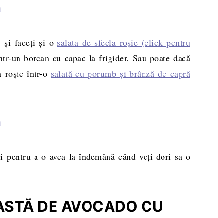
e și faceți și o
salata de sfecla roșie (click pentru
ntr-un borcan cu capac la frigider. Sau poate dacă
a roșie într-o
salată cu porumb și brânză de capră
iți pentru a o avea la îndemână când veți dori sa o
ASTĂ DE AVOCADO CU