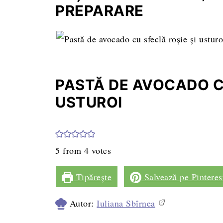
PREPARARE
PASTĂ DE AVOCADO CU
USTUROI
5
from
4
votes
Tipărește
Salvează pe Pinteres
Autor:
Iuliana Sbîrnea