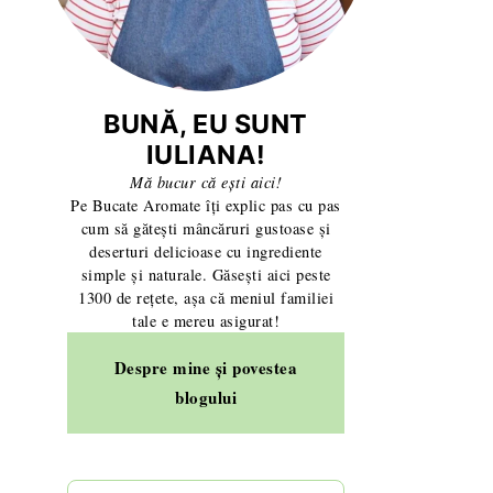
BUNĂ, EU SUNT
IULIANA!
Mă bucur că ești aici!
Pe Bucate Aromate îți explic pas cu pas
cum să gătești mâncăruri gustoase și
deserturi delicioase cu ingrediente
simple și naturale. Găsești aici peste
1300 de rețete, așa că meniul familiei
tale e mereu asigurat!
Despre mine și povestea
blogului