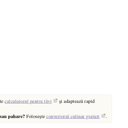
te
calculatorul pentru tăvi
și adaptează rapid
 sau pahare?
Folosește
convertorul culinar gratuit
.