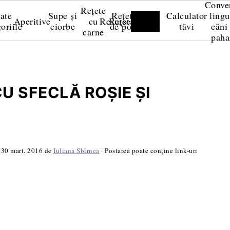
Conve
Rețete
ate
Supe și
Rețete
Calculator
lingu
Aperitive
cu
Resurse
Rețete video
oriile
ciorbe
de post
tăvi
căni 
carne
paha
U SFECLĂ ROŞIE ŞI
:
30 mart. 2016
de
Iuliana Sbîrnea
· Postarea poate conține link-uri