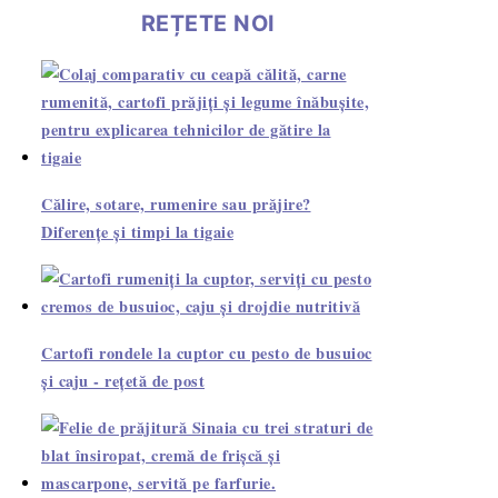
REȚETE NOI
Călire, sotare, rumenire sau prăjire?
Diferențe și timpi la tigaie
Cartofi rondele la cuptor cu pesto de busuioc
și caju - rețetă de post