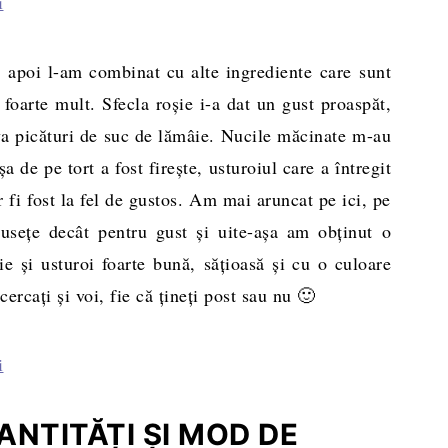
 apoi l-am combinat cu alte ingrediente care sunt
foarte mult. Sfecla roşie i-a dat un gust proaspăt,
a picături de suc de lămâie. Nucile măcinate m-au
a de pe tort a fost fireşte, usturoiul care a întregit
 fi fost la fel de gustos. Am mai aruncat pe ici, pe
seţe decât pentru gust şi uite-aşa am obţinut o
e şi usturoi foarte bună, săţioasă şi cu o culoare
rcaţi şi voi, fie că ţineţi post sau nu 🙂
NTITĂȚI ȘI MOD DE