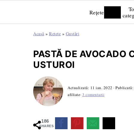
To
Rețete
categ
Acasă
»
Retete
»
Gustări
PASTĂ DE AVOCADO C
USTUROI
Actualizată:
11 ian. 2022
· Publicată
afiliate·
3 comentarii
186
SHARES