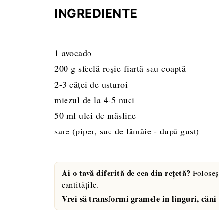
INGREDIENTE
1
avocado
200
g
sfeclă roșie fiartă sau coaptă
2-3
căței de usturoi
miezul de la 4-5 nuci
50
ml
ulei de măsline
sare
(piper, suc de lămâie - după gust)
Ai o tavă diferită de cea din rețetă?
Foloseș
cantitățile.
Vrei să transformi gramele în linguri, căni