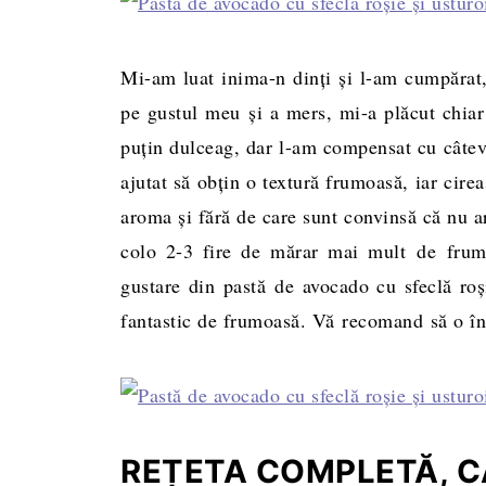
Mi-am luat inima-n dinţi şi l-am cumpărat,
pe gustul meu şi a mers, mi-a plăcut chiar 
puţin dulceag, dar l-am compensat cu câtev
ajutat să obţin o textură frumoasă, iar cireaş
aroma şi fără de care sunt convinsă că nu ar
colo 2-3 fire de mărar mai mult de frumu
gustare din pastă de avocado cu sfeclă roşi
fantastic de frumoasă. Vă recomand să o înce
REȚETA COMPLETĂ, CA