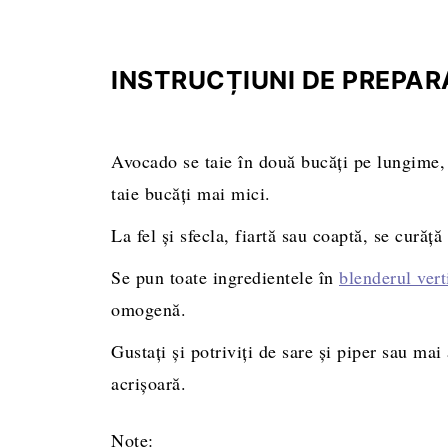
INSTRUCȚIUNI DE PREPAR
Avocado se taie în două bucăți pe lungime, 
taie bucăți mai mici.
La fel și sfecla, fiartă sau coaptă, se curăţă
Se pun toate ingredientele în
blenderul vert
omogenă.
Gustați și potriviți de sare și piper sau ma
acrișoară.
Note: