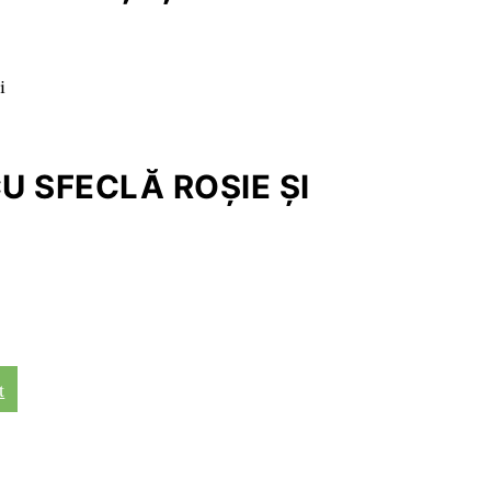
 SFECLĂ ROŞIE ŞI
t