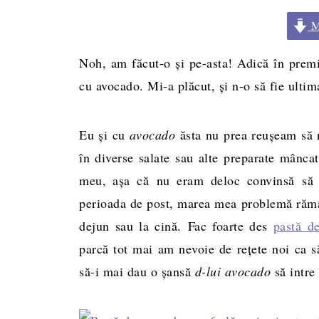
Me
Noh, am făcut-o şi pe-asta! Adică în premi
cu avocado. Mi-a plăcut, şi n-o să fie ultima
Eu şi cu
avocado
ăsta nu prea reuşeam să 
în diverse salate sau alte preparate mâncat
meu, aşa că nu eram deloc convinsă s
perioada de post, marea mea problemă rămân 
dejun sau la cină. Fac foarte des
pastă d
parcă tot mai am nevoie de reţete noi ca
să-i mai dau o şansă
d-lui avocado
să intre