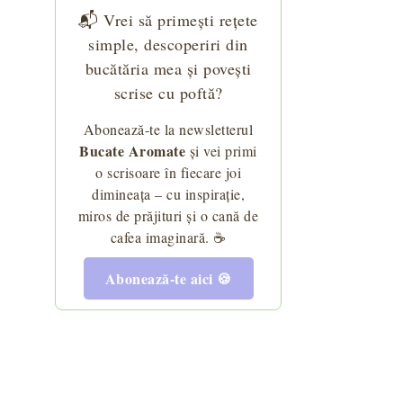
📬 Vrei să primești rețete
simple, descoperiri din
bucătăria mea și povești
scrise cu poftă?
Abonează-te la newsletterul
Bucate Aromate
și vei primi
o scrisoare în fiecare joi
dimineața – cu inspirație,
miros de prăjituri și o cană de
cafea imaginară. ☕
Abonează-te aici 🍪