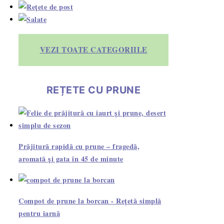
VEZI TOATE CATEGORIILE
REȚETE CU PRUNE
Prăjitură rapidă cu prune – fragedă,
aromată și gata în 45 de minute
Compot de prune la borcan - Rețetă simplă
pentru iarnă