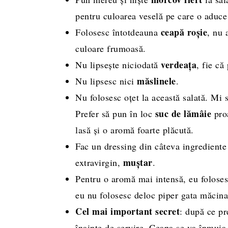
pentru culoarea veselă pe care o aduce 
ceapă roșie
Folosesc întotdeauna
, nu 
culoare frumoasă.
verdeața
Nu lipsește niciodată
, fie că
măslinele
Nu lipsesc nici
.
Nu folosesc oțet la această salată. Mi s
suc de lămâie
Prefer să pun în loc
proa
lasă și o aromă foarte plăcută.
Fac un dressing din câteva ingrediente 
muștar
extravirgin,
.
Pentru o aromă mai intensă, eu folose
eu nu folosesc deloc piper gata măcinat
Cel mai important
secret
: după ce pr
înainte de servire. Ceapa se va înmuia 