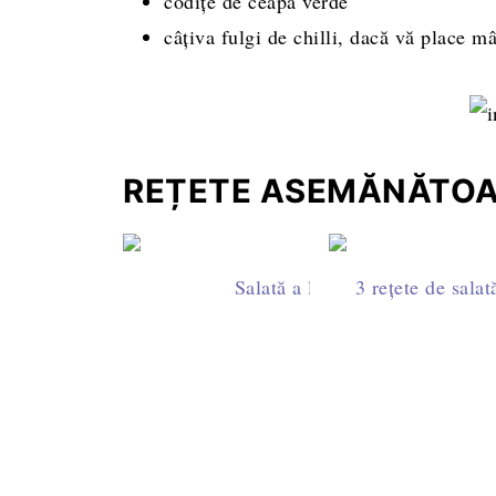
codițe de ceapă verde
câțiva fulgi de chilli, dacă vă place m
REȚETE ASEMĂNĂTO
Salată a la russe cu maioneză 
3 rețete de salat