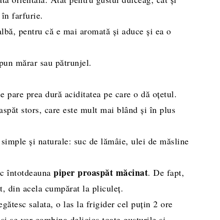
în farfurie.
albă, pentru că e mai aromată și aduce și ea o
 pun mărar sau pătrunjel.
e pare prea dură aciditatea pe care o dă oțetul.
spăt stors, care este mult mai blând și în plus
simple și naturale: suc de lămâie, ulei de măsline
piper proaspăt măcinat
sc întotdeauna
. De fapt,
, din acela cumpărat la pliculeț.
egătesc salata, o las la frigider cel puțin 2 ore
și se vor combina delicios toate gusturile și