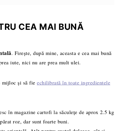
TRU CEA MAI BUNĂ
ntală
. Firește, după mine, aceasta e cea mai bună
prea iute, nici nu are prea mult ulei.
 mijloc și să fie
echilibrată în toate ingredientele
esc în magazine cartofi la săculețe de aprox 2.5 kg
părat roz, dar sunt foarte buni.
ata orientală. Atât pentru gustul dulceag, cât și