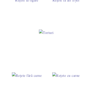
Rețete la tigaie
Rețete la air fryer
etă sățioasă cu năut, roșii uscate și
capere