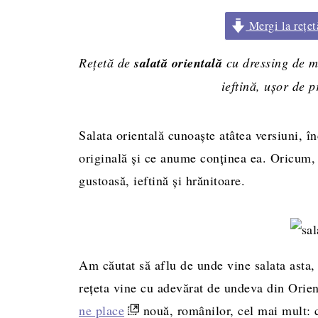
Mergi la rețet
Rețetă de
salată orientală
cu dressing de mu
ieftină, ușor de p
Salata orientală cunoaște atâtea versiuni, în
originală și ce anume conținea ea. Oricum, c
gustoasă, ieftină și hrănitoare.
Am căutat să aflu de unde vine salata asta, 
rețeta vine cu adevărat de undeva din Orient
ne place
nouă, românilor, cel mai mult: c