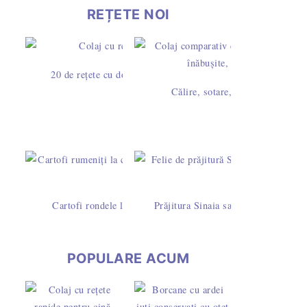
REȚETE NOI
20 de rețete cu dovlecei – idei simple pentru mic dejun, prân
Călire, sotare, rumenire sau prăj
Cartofi rondele la cuptor cu pesto de busuioc și caju - rețet
Prăjitura Sinaia sau Dunăreana cu pa
POPULARE ACUM