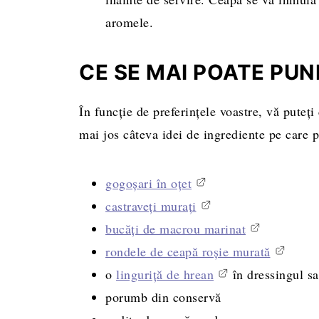
aromele.
CE SE MAI POATE PUN
În funcție de preferințele voastre, vă puteți
mai jos câteva idei de ingrediente pe care 
gogoșari în oțet
castraveți murați
bucăți de macrou marinat
rondele de ceapă roșie murată
o
linguriță de hrean
în dressingul sa
porumb din conservă