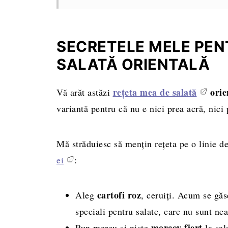
SECRETELE MELE PEN
SALATĂ ORIENTALĂ
rețeta mea de salată
orie
Vă arăt astăzi
variantă pentru că nu e nici prea acră, nici 
Mă străduiesc să mențin rețeta pe o linie de
ei
:
cartofi roz
Aleg
, ceruiți. Acum se găs
speciali pentru salate, care nu sunt nea
morcov fiert
Pun mereu și niște
la sal