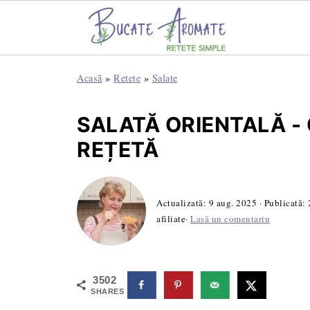
Acasă
»
Retete
»
Salate
SALATĂ ORIENTALĂ -
REȚETĂ
Actualizată:
9 aug. 2025
· Publicată:
afiliate·
Lasă un comentariu
3502
SHARES