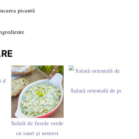
âncarea picantă
ARE
dietetică
ă de ton. Ideale pentru prânz sau de luat la
pachet.
Salată orientală de post - reț
Salată de fasole verde
cu iaurt și usturoi