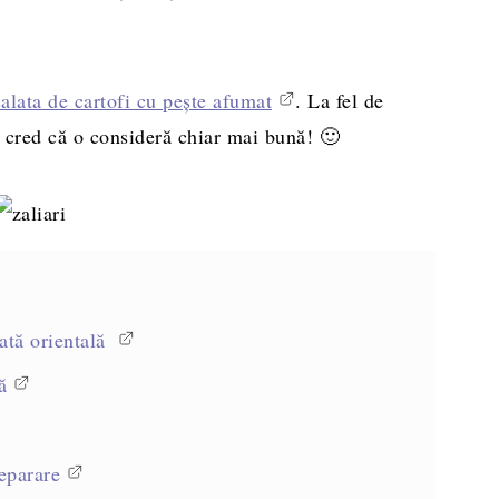
salata de cartofi cu pește afumat
. La fel de
cred că o consideră chiar mai bună! 🙂
ată orientală
ă
eparare