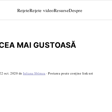
Rețete
Rețete video
Resurse
Despre
 CEA MAI GUSTOASĂ
22 oct. 2020
de
Iuliana Sbîrnea
· Postarea poate conține link-uri