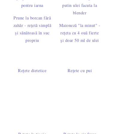
Prune la borcan fără
zahăr - rețetă simplă
Maioneză "la minut" -
și sănătoasă în suc
rețeta cu 4 ouă fierte
propriu
și doar 50 ml de ulei
Rețete dietetice
Rețete cu pui