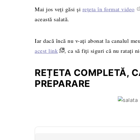
Mai jos veți găsi și
rețeta în format video
această salată.
Iar dacă încă nu v-ați abonat la canalul m
acest link
, ca să fiți siguri că nu ratați n
REȚETA COMPLETĂ, CA
PREPARARE