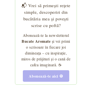
📬 Vrei să primești rețete
simple, descoperiri din
bucătăria mea și povești
scrise cu poftă?
Abonează-te la newsletterul
Bucate Aromate
și vei primi
o scrisoare în fiecare joi
dimineața – cu inspirație,
miros de prăjituri și o cană de
cafea imaginară. ☕
Abonează-te aici 🍪