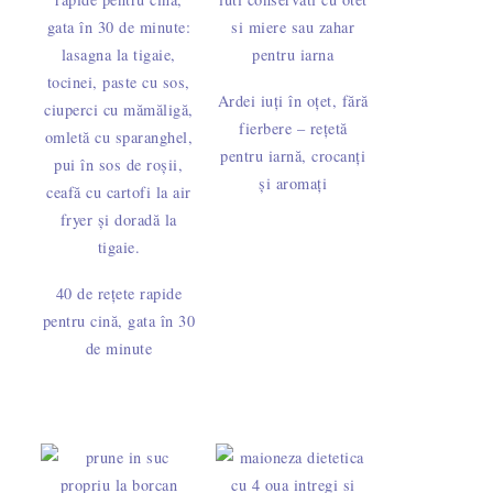
Ardei iuți în oțet, fără
fierbere – rețetă
pentru iarnă, crocanți
și aromați
40 de rețete rapide
pentru cină, gata în 30
de minute