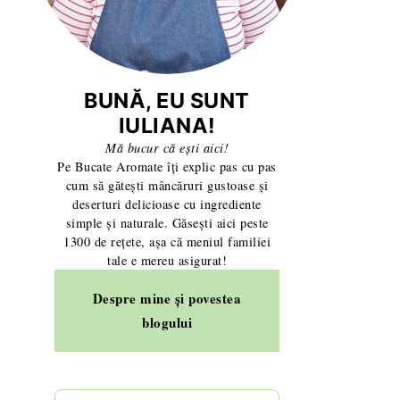
BUNĂ, EU SUNT
IULIANA!
Mă bucur că ești aici!
Pe Bucate Aromate îți explic pas cu pas
cum să gătești mâncăruri gustoase și
deserturi delicioase cu ingrediente
simple și naturale. Găsești aici peste
1300 de rețete, așa că meniul familiei
tale e mereu asigurat!
Despre mine și povestea
blogului