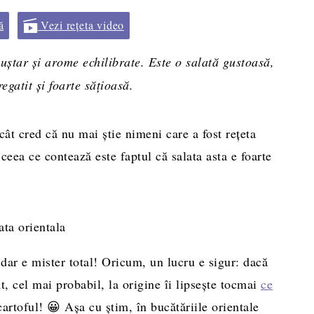
ă
Vezi rețeta video
ștar și arome echilibrate. Este o salată gustoasă,
regatit și foarte sățioasă.
cât cred că nu mai știe nimeni care a fost rețeta
eea ce contează este faptul că salata asta e foarte
dar e mister total! Oricum, un lucru e sigur: dacă
, cel mai probabil, la origine îi lipsește tocmai
ce
artoful! 😀 Așa cu știm, în bucătăriile orientale