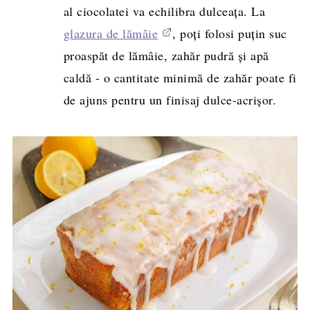
al ciocolatei va echilibra dulceața. La
glazura de lămâie
, poți folosi puțin suc
proaspăt de lămâie, zahăr pudră și apă
caldă - o cantitate minimă de zahăr poate fi
de ajuns pentru un finisaj dulce-acrișor.