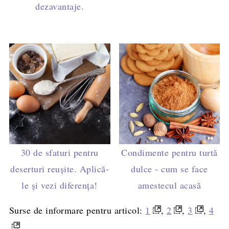
dezavantaje.
30 de sfaturi pentru
Condimente pentru turtă
deserturi reușite. Aplică-
dulce - cum se face
le și vezi diferența!
amestecul acasă
Surse de informare pentru articol:
1
,
2
,
3
,
4