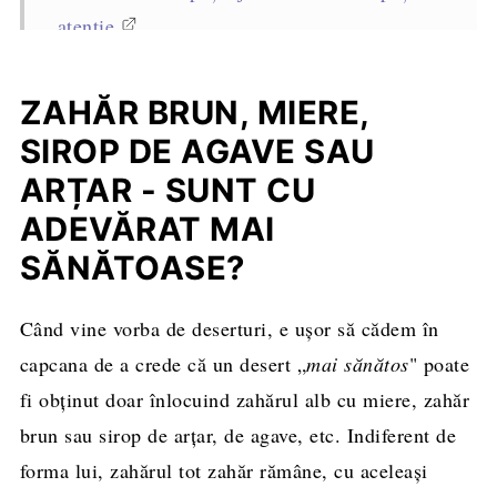
atenție
Alte articole utile
ZAHĂR BRUN, MIERE,
SIROP DE AGAVE SAU
ARȚAR - SUNT CU
ADEVĂRAT MAI
SĂNĂTOASE?
Când vine vorba de deserturi, e ușor să cădem în
capcana de a crede că un desert „
mai sănătos
" poate
fi obținut doar înlocuind zahărul alb cu miere, zahăr
brun sau sirop de arțar, de agave, etc. Indiferent de
forma lui, zahărul tot zahăr rămâne, cu aceleași