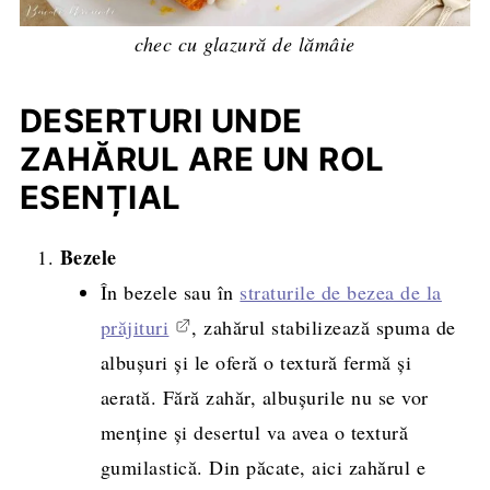
chec cu glazură de lămâie
DESERTURI UNDE
ZAHĂRUL ARE UN ROL
ESENȚIAL
Bezele
În bezele sau în
straturile de bezea de la
prăjituri
, zahărul stabilizează spuma de
albușuri și le oferă o textură fermă și
aerată. Fără zahăr, albușurile nu se vor
menține și desertul va avea o textură
gumilastică. Din păcate, aici zahărul e