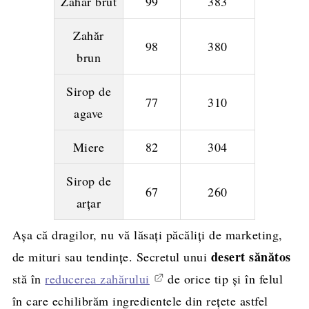
Zahăr brut
99
383
Zahăr
98
380
brun
Sirop de
77
310
agave
Miere
82
304
Sirop de
67
260
arțar
Așa că dragilor, nu vă lăsați păcăliți de marketing,
desert sănătos
de mituri sau tendințe. Secretul unui
stă în
reducerea zahărului
de orice tip și în felul
în care echilibrăm ingredientele din rețete astfel