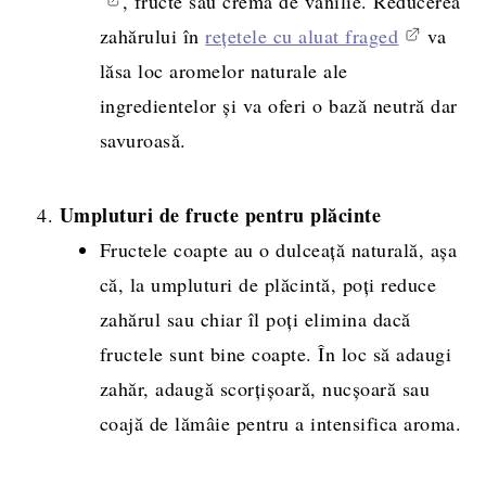
, fructe sau cremă de vanilie. Reducerea
zahărului în
rețetele cu aluat fraged
va
lăsa loc aromelor naturale ale
ingredientelor și va oferi o bază neutră dar
savuroasă.
Umpluturi de fructe pentru plăcinte
Fructele coapte au o dulceață naturală, așa
că, la umpluturi de plăcintă, poți reduce
zahărul sau chiar îl poți elimina dacă
fructele sunt bine coapte. În loc să adaugi
zahăr, adaugă scorțișoară, nucșoară sau
coajă de lămâie pentru a intensifica aroma.