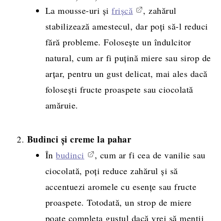
La mousse-uri și
frișcă
, zahărul
stabilizează amestecul, dar poți să-l reduci
fără probleme. Folosește un îndulcitor
natural, cum ar fi puțină miere sau sirop de
arțar, pentru un gust delicat, mai ales dacă
folosești fructe proaspete sau ciocolată
amăruie.
Budinci și creme la pahar
În
budinci
, cum ar fi cea de vanilie sau
ciocolată, poți reduce zahărul și să
accentuezi aromele cu esențe sau fructe
proaspete. Totodată, un strop de miere
poate completa gustul dacă vrei să menții