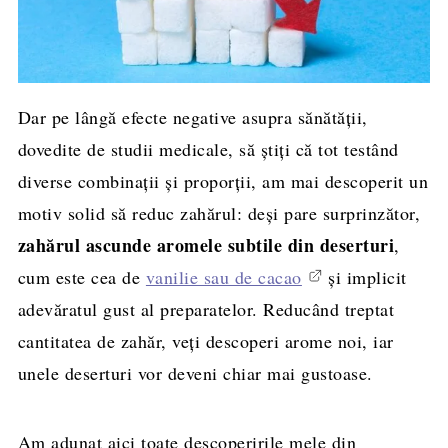
Dar pe lângă efecte negative asupra sănătății,
dovedite de studii medicale, să știți că tot testând
diverse combinații și proporții, am mai descoperit un
motiv solid să reduc zahărul: deși pare surprinzător,
zahărul ascunde aromele subtile din deserturi
,
cum este cea de
vanilie sau de cacao
și implicit
adevăratul gust al preparatelor. Reducând treptat
cantitatea de zahăr, veți descoperi arome noi, iar
unele deserturi vor deveni chiar mai gustoase.
Am adunat aici toate descoperirile mele din