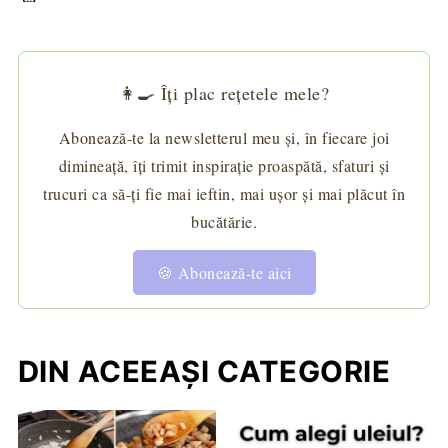
👩‍🍳 Îți plac rețetele mele?
Abonează-te la newsletterul meu și, în fiecare joi
dimineață, îți trimit inspirație proaspătă, sfaturi și
trucuri ca să-ți fie mai ieftin, mai ușor și mai plăcut în
bucătărie.
🍪 Abonează-te aici
DIN ACEEAȘI CATEGORIE