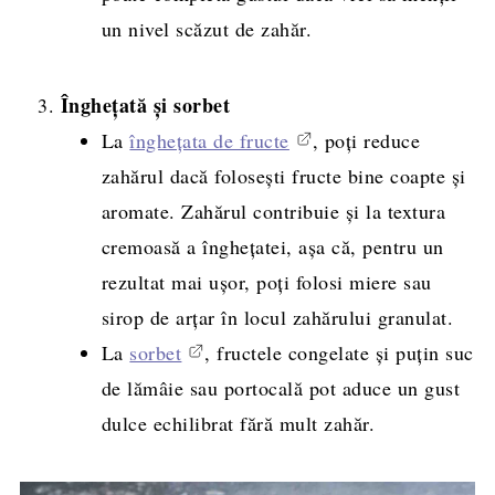
un nivel scăzut de zahăr.
Înghețată și sorbet
La
înghețata de fructe
, poți reduce
zahărul dacă folosești fructe bine coapte și
aromate. Zahărul contribuie și la textura
cremoasă a înghețatei, așa că, pentru un
rezultat mai ușor, poți folosi miere sau
sirop de arțar în locul zahărului granulat.
La
sorbet
, fructele congelate și puțin suc
de lămâie sau portocală pot aduce un gust
dulce echilibrat fără mult zahăr.