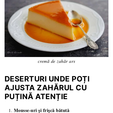
cremă de zahăr ars
DESERTURI UNDE POȚI
AJUSTA ZAHĂRUL CU
PUȚINĂ ATENȚIE
Mousse-uri și frișcă bătută