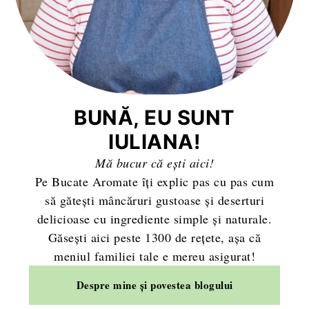
BUNĂ, EU SUNT
IULIANA!
Mă bucur că ești aici!
Pe Bucate Aromate îți explic pas cu pas cum
să gătești mâncăruri gustoase și deserturi
delicioase cu ingrediente simple și naturale.
Găsești aici peste 1300 de rețete, așa că
meniul familiei tale e mereu asigurat!
Despre mine și povestea blogului