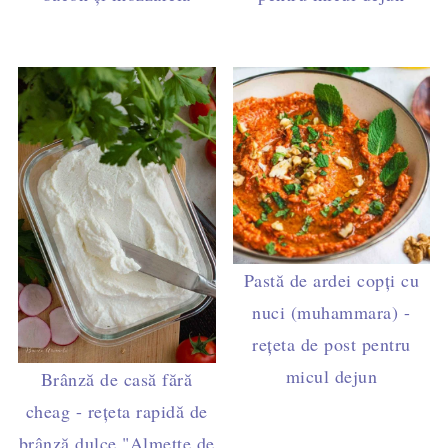
Pastă de ardei copți cu
nuci (muhammara) -
rețeta de post pentru
micul dejun
Brânză de casă fără
cheag - rețeta rapidă de
brânză dulce "Almette de