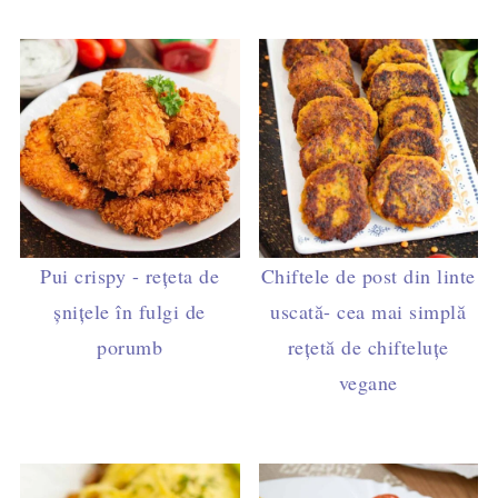
Pui crispy - rețeta de
Chiftele de post din linte
șnițele în fulgi de
uscată- cea mai simplă
porumb
rețetă de chifteluțe
vegane