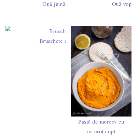
Ouă jumări, scrob, papară sau scramble
Ouă vopsit
Bruschete cu pesto de leurdă, roșii cherry
Pastă de morcov cu
usturoi copt