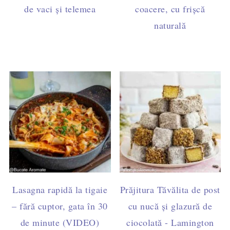
de vaci și telemea
coacere, cu frișcă
naturală
Lasagna rapidă la tigaie
Prăjitura Tăvălita de post
– fără cuptor, gata în 30
cu nucă și glazură de
de minute (VIDEO)
ciocolată - Lamington