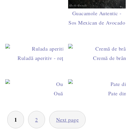
Guacamole Autentic -
Sos Mexican de Avocado
Ruladă aperitiv - rețeta pas cu pas de ruladă sărat
Cremă de brânză 
Ouă de prepeliţă marinate
Pate din f
PAGINAȚIE
1
2
Next page
ARTICOLE