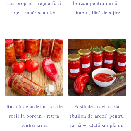
suc propriu - rețeta fără
borcan pentru iarnă -
oțet, zahăr sau ulei
simplu, fără decojire
Tocană de ardei în sos de
Pastă de ardei kapia
roșii la borcan - rețeta
(bulion de ardei) pentru
pentru iarnă
iarnă – rețetă simplă cu