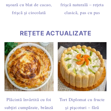
ușoară cu blat de cacao,
frișcă naturală – rețeta
frișcă și ciocolată
clasică, pas cu pas
REȚETE ACTUALIZATE
Plăcintă învârtită cu foi
Tort Diplomat cu fructe
subțiri cumpărate, brânză
și pișcoturi – fără