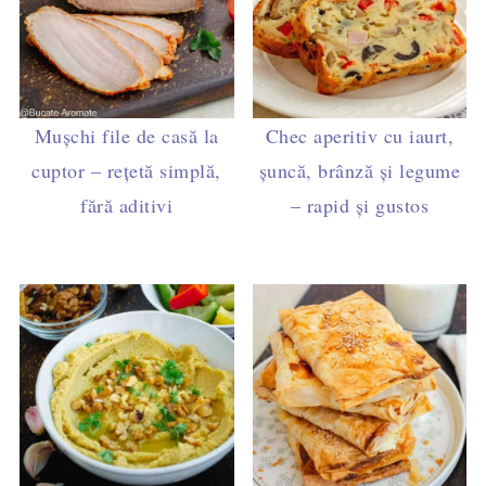
Mușchi file de casă la
Chec aperitiv cu iaurt,
cuptor – rețetă simplă,
șuncă, brânză și legume
fără aditivi
– rapid și gustos