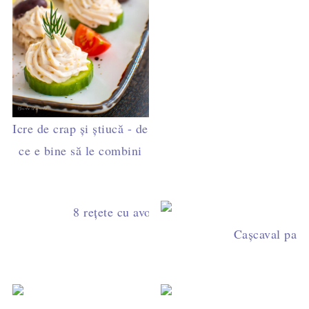
Icre de crap și știucă - de
ce e bine să le combini
8 rețete cu avocado perfecte la micul dejun 
Cașcaval pane,