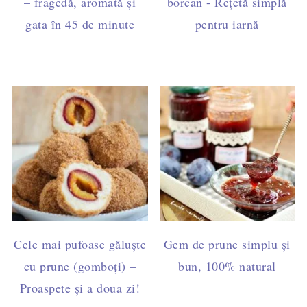
– fragedă, aromată și
borcan - Rețetă simplă
gata în 45 de minute
pentru iarnă
Cele mai pufoase găluște
Gem de prune simplu și
cu prune (gomboți) –
bun, 100% natural
Proaspete și a doua zi!