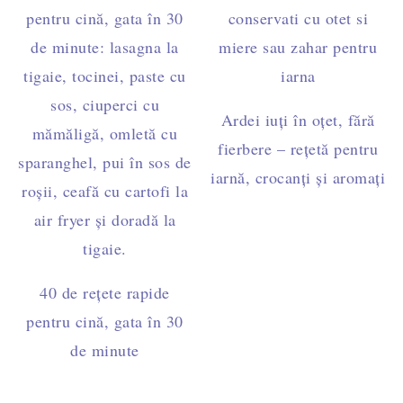
Ardei iuți în oțet, fără
fierbere – rețetă pentru
iarnă, crocanți și aromați
40 de rețete rapide
pentru cină, gata în 30
de minute