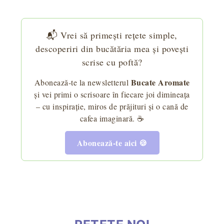
📬 Vrei să primești rețete simple,
descoperiri din bucătăria mea și povești
scrise cu poftă?
Bucate Aromate
Abonează-te la newsletterul
și vei primi o scrisoare în fiecare joi dimineața
– cu inspirație, miros de prăjituri și o cană de
cafea imaginară. ☕
Abonează-te aici 🍪