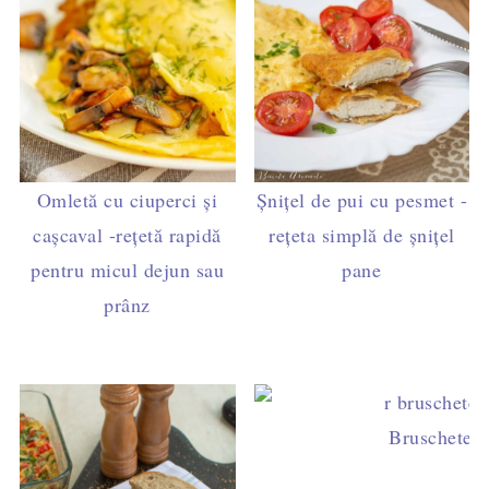
Omletă cu ciuperci și
Șnițel de pui cu pesmet -
cașcaval -rețetă rapidă
rețeta simplă de șnițel
pentru micul dejun sau
pane
prânz
Bruschete it