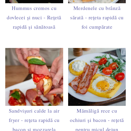
Hummus cremos cu
Merdenele cu brânză
dovlecei și nuci - Rețetă
sărată - rețeta rapidă cu
rapidă și sănătoasă
foi cumpărate
Sandvișuri calde la air
Mămăligă rece cu
fryer - rețeta rapidă cu
ochiuri și bacon - rețetă
bacon și mozzarela
pentru micul dejun