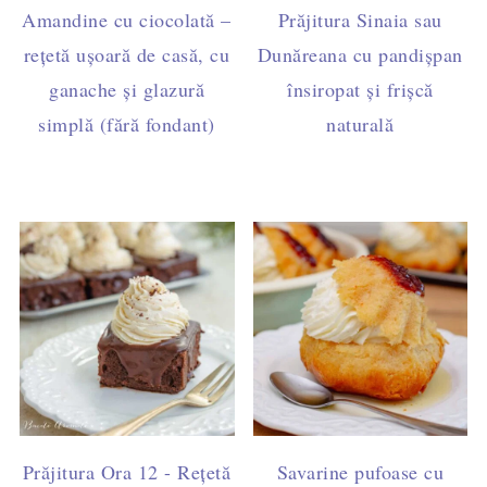
Amandine cu ciocolată –
Prăjitura Sinaia sau
rețetă ușoară de casă, cu
Dunăreana cu pandișpan
ganache și glazură
însiropat și frișcă
simplă (fără fondant)
naturală
Prăjitura Ora 12 - Rețetă
Savarine pufoase cu