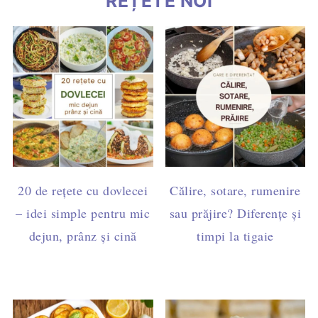
REȚETE NOI
20 de rețete cu dovlecei
Călire, sotare, rumenire
– idei simple pentru mic
sau prăjire? Diferențe și
dejun, prânz și cină
timpi la tigaie