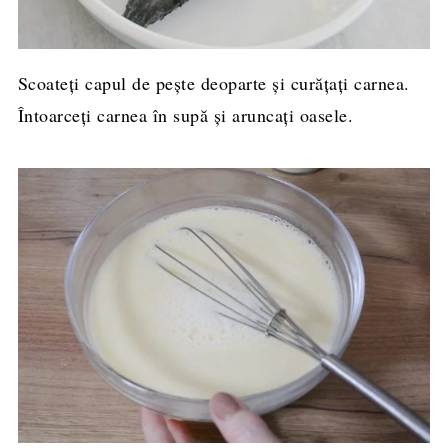
Scoateți capul de pește deoparte și curățați carnea.
Întoarceți carnea în supă și aruncați oasele.