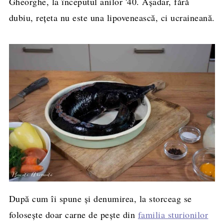
Gheorghe, la începutul anilor '40. Așadar, fără
dubiu, rețeta nu este una lipovenească, ci ucraineană.
După cum îi spune și denumirea, la storceag se
folosește doar carne de pește din
familia sturionilor