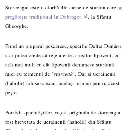
preparare
Storceagul este o ciorbă din carne de sturion care
se
pregătește tradițional în Dobrogea
, la Sfântu
Gheorghe.
Fiind un preparat pescăresc, specific Deltei Dunării,
s-ar putea crede că rețeta este a rușilor lipoveni, cu
atât mai mult cu cât lipovenii denumesc sturionii
mici cu termenul de "
starceak
". Dar și ucrainenii
(haholii) folosesc exact același termen pentru acest
pește.
Potrivit specialiștilor, rețeta originala de storceag a
fost brevetata de ucrainenii (haholii) din Sfântu