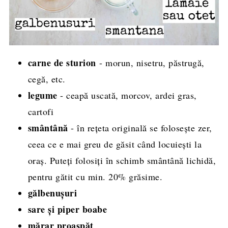
carne de sturion
- morun, nisetru, păstrugă,
cegă, etc.
legume
- ceapă uscată, morcov, ardei gras,
cartofi
smântână
- în rețeta originală se folosește zer,
ceea ce e mai greu de găsit când locuiești la
oraș. Puteți folosiți în schimb smântână lichidă,
pentru gătit cu min. 20% grăsime.
gălbenușuri
sare și piper boabe
mărar proaspăt