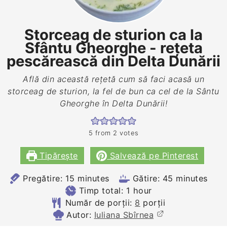
Storceag de sturion ca la
Sfântu Gheorghe - rețeta
pescărească din Delta Dunării
Află din această rețetă cum să faci acasă un
storceag de sturion, la fel de bun ca cel de la Sântu
Gheorghe în Delta Dunării!
5
from
2
votes
Tipărește
Salvează pe Pinterest
minutes
minutes
Pregătire:
15
minutes
Gătire:
45
minutes
hour
Timp total:
1
hour
Număr de porții:
8
porții
Autor:
Iuliana Sbîrnea