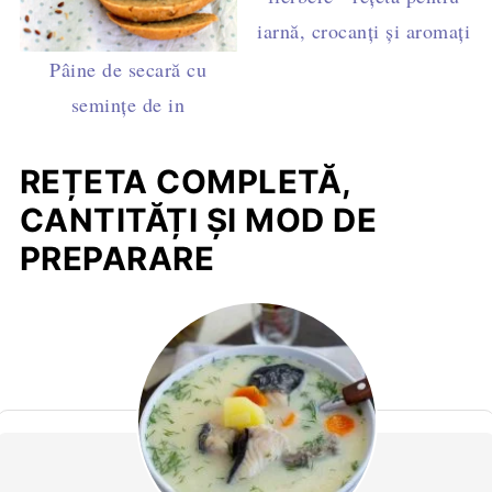
iarnă, crocanți și aromați
Pâine de secară cu
seminţe de in
REȚETA COMPLETĂ,
CANTITĂȚI ȘI MOD DE
PREPARARE