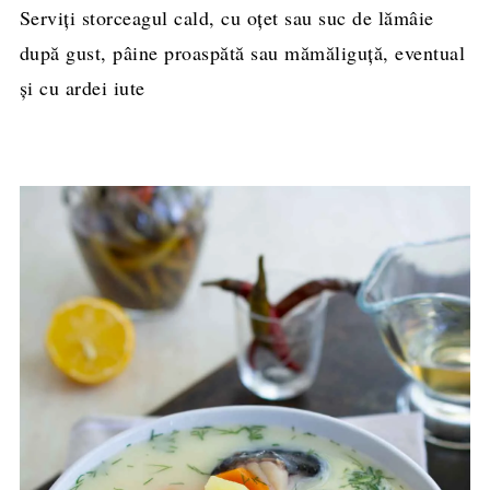
Serviți storceagul cald, cu oțet sau suc de lămâie
după gust, pâine proaspătă sau mămăliguță, eventual
și cu ardei iute