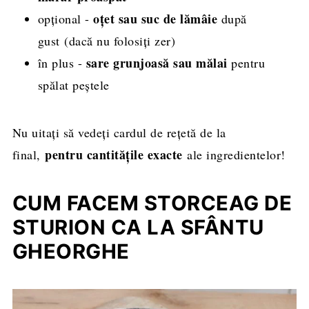
oțet sau suc de lămâie
opțional -
după
gust (dacă nu folosiți zer)
sare grunjoasă sau mălai
în plus -
pentru
spălat peștele
Nu uitați să vedeți cardul de rețetă de la
pentru cantitățile exacte
final,
ale ingredientelor!
CUM FACEM STORCEAG DE
STURION CA LA SFÂNTU
GHEORGHE