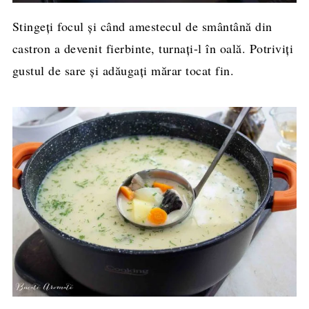
Stingeți focul și când amestecul de smântână din
castron a devenit fierbinte, turnați-l în oală. Potriviți
gustul de sare și adăugați mărar tocat fin.