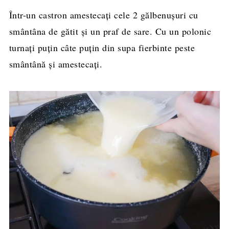
Într-un castron amestecați cele 2 gălbenușuri cu
smântâna de gătit și un praf de sare. Cu un polonic
turnați puțin câte puțin din supa fierbinte peste
smântână și amestecați.