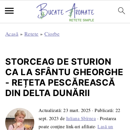
Acasă
»
Retete
»
Ciorbe
STORCEAG DE STURION
CA LA SFÂNTU GHEORGHE
- REȚETA PESCĂREASCĂ
DIN DELTA DUNĂRII
Actualizată:
23 mart. 2025
· Publicată:
22
sept. 2023
de
Iuliana Sbîrnea
· Postarea
poate conține link-uri afiliate·
Lasă un