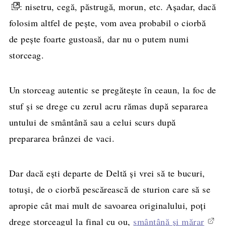
: nisetru, cegă, păstrugă, morun, etc. Așadar, dacă
folosim altfel de pește, vom avea probabil o ciorbă
de pește foarte gustoasă, dar nu o putem numi
storceag.
Un storceag autentic se pregătește în ceaun, la foc de
stuf și se drege cu zerul acru rămas după separarea
untului de smântână sau a celui scurs după
prepararea brânzei de vaci.
Dar dacă ești departe de Deltă și vrei să te bucuri,
totuși, de o ciorbă pescărească de sturion care să se
apropie cât mai mult de savoarea originalului, poți
drege storceagul la final cu ou,
smântână și mărar