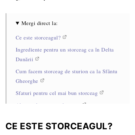
Mergi direct la:
Ce este storceagul?
Ingrediente pentru un storceag ca în Delta
Dunării
Cum facem storceag de sturion ca la Sfântu
Gheorghe
Sfaturi pentru cel mai bun storceag
Alte ciorbe și supe de pește
Cu ce poți servi acest storceag de sturion
CE ESTE STORCEAGUL?
Rețeta completă, cantități și mod de