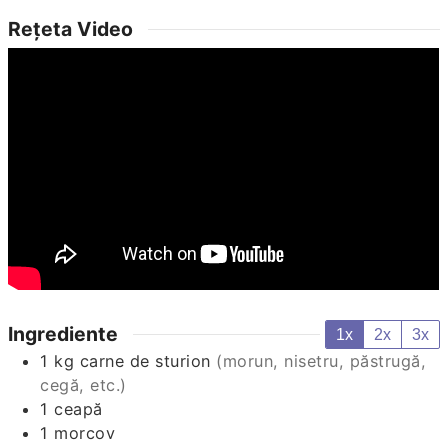
Rețeta Video
Ingrediente
1x
2x
3x
1
kg
carne de sturion
(morun, nisetru, păstrugă,
cegă, etc.)
1
ceapă
1
morcov