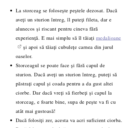
La storceag se folosește peștele dezosat. Dacă
aveți un sturion întreg, îl puteți fileta, dar e
alunecos și riscant pentru cineva fără
experiență. E mai simplu să îl tăiați
medalioane
și apoi să tăiați cubulețe carnea din jurul
oaselor.
Storceagul se poate face și fără capul de
sturion. Dacă aveți un sturion întreg, puteți să
păstrați capul și coada pentru a da gust altei
ciorbe. Dar dacă vreți să fierbeți și capul la
storceag, e foarte bine, supa de pește va fi cu
atât mai gustoasă!
Dacă folosiți zer, acesta va acri suficient ciorba.