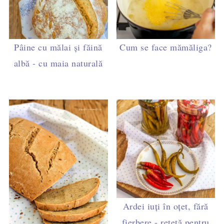
Pâine cu mălai și făină
Cum se face mămăliga?
albă - cu maia naturală
Ardei iuți în oțet, fără
fierbere - rețetă pentru