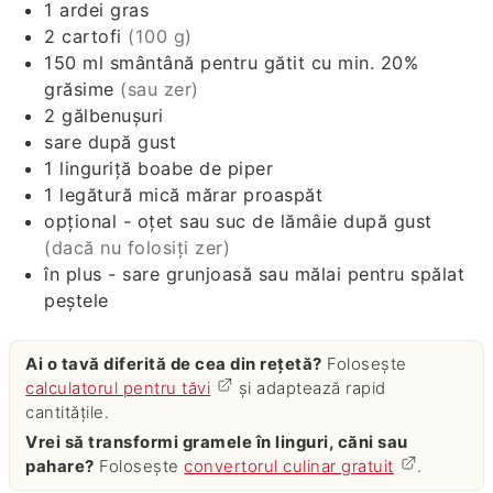
1
ardei gras
2
cartofi
(100 g)
150
ml
smântână pentru gătit cu min. 20%
grăsime
(sau zer)
2
gălbenușuri
sare după gust
1
linguriță
boabe de piper
1
legătură mică
mărar proaspăt
opțional - oțet sau suc de lămâie după gust
(dacă nu folosiți zer)
în plus - sare grunjoasă sau mălai pentru spălat
peștele
Ai o tavă diferită de cea din rețetă?
Folosește
calculatorul pentru tăvi
și adaptează rapid
cantitățile.
Vrei să transformi gramele în linguri, căni sau
pahare?
Folosește
convertorul culinar gratuit
.