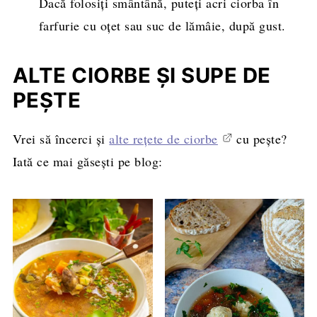
Dacă folosiți smântână, puteți acri ciorba în
farfurie cu oțet sau suc de lămâie, după gust.
ALTE CIORBE ȘI SUPE DE
PEȘTE
Vrei să încerci și
alte rețete de ciorbe
cu pește?
Iată ce mai găsești pe blog: