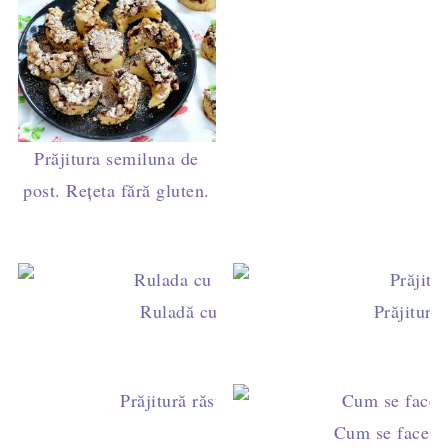
Prăjitura semiluna de
post. Rețeta fără gluten.
Ruladă cu gem de căpşuni şi cremă de v
Prăjitura
Prăjitură răsturnată cu portocale roşii şi b
Cum se face fr