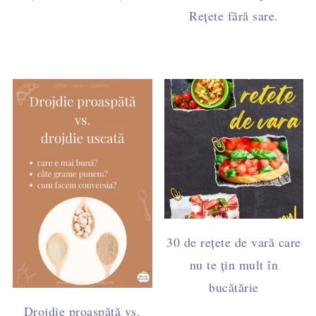
Rețete fără sare.
30 de rețete de vară care
nu te țin mult în
bucătărie
Drojdie proaspătă vs.