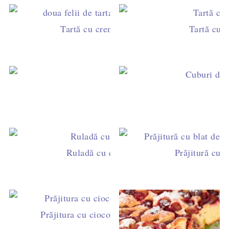
Tartă cu cremă de lămâie fină şi parfumat
Tartă cu c
Semiluna cu nuci şi cacao
Ruladă cu cacao, frişcă şi stafide
Prăjitură cu
Prăjitura cu ciocolată şi cremă straciatella