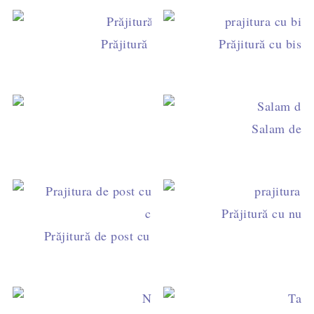
Prăjitură cu gem şi bezea
Prăjitură cu bisc
Turtă dulce 
Salam de bi
Prăjitură cu nucă
Prăjitură de post cu nucă de cocos şi ciocolată