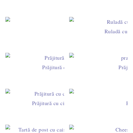
Ruladă cu cr
Budincă d
Prăjitură cu foi de turtă dulce şi cremă
Prăjit
Prăjitură cu ciocolată, portocale şi alte aro
Pră