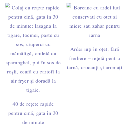
Ardei iuți în oțet, fără
fierbere – rețetă pentru
iarnă, crocanți și aromați
40 de rețete rapide
pentru cină, gata în 30
de minute