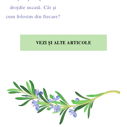
drojdie uscată. Cât și
cum folosim din fiecare?
VEZI ȘI ALTE ARTICOLE
FOOTER