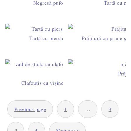
Negresă pufoasă cu cremă de dovleac
Tartă cu me
Tartă cu piersici şi cremă frangipane
Prăjitură cu prune și i
Prăji
Clafoutis cu vişine, desert franțuzesc simplu și 
PAGINAȚIE
Previous page
1
…
3
ARTICOLE
4
5
Next page