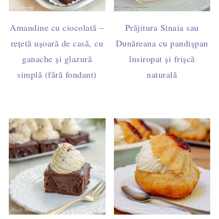
Amandine cu ciocolată –
Prăjitura Sinaia sau
rețetă ușoară de casă, cu
Dunăreana cu pandișpan
ganache și glazură
însiropat și frișcă
simplă (fără fondant)
naturală