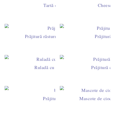
Tartă de post cu caise şi afine
Cheesec
Prăjitură răsturnată cu caise și blat de pandi
Prăjitură 
Ruladă cu afine şi glazură de ciocolată
Prăjitură cu
Prăjitura brownie cu trandafiri
Mascote de cioco