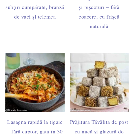
subțiri cumpărate, brânză
și pișcoturi – fără
de vaci și telemea
coacere, cu frișcă
naturală
Lasagna rapidă la tigaie
Prăjitura Tăvălita de post
– fără cuptor, gata în 30
cu nucă și glazură de