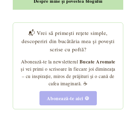
Despre mine și povestea blogului
📬 Vrei să primești rețete simple,
descoperiri din bucătăria mea și povești
scrise cu poftă?
Bucate Aromate
Abonează-te la newsletterul
și vei primi o scrisoare în fiecare joi dimineața
– cu inspirație, miros de prăjituri și o cană de
cafea imaginară. ☕
Abonează-te aici 🍪