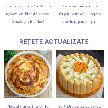
Prăjitura Ora 12 - Rețetă
Savarine pufoase cu
ușoară cu blat de cacao,
frișcă naturală – rețeta
frișcă și ciocolată
clasică, pas cu pas
REȚETE ACTUALIZATE
Plăcintă învârtită cu foi
Tort Diplomat cu fructe