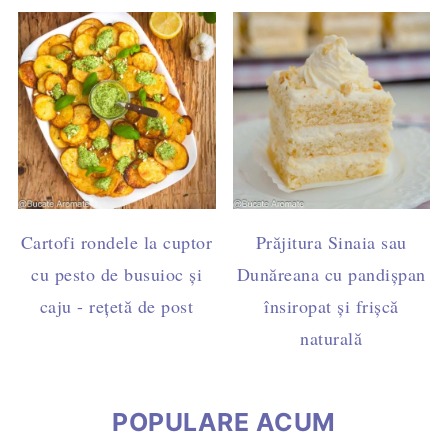
Cartofi rondele la cuptor
Prăjitura Sinaia sau
cu pesto de busuioc și
Dunăreana cu pandișpan
caju - rețetă de post
însiropat și frișcă
naturală
POPULARE ACUM