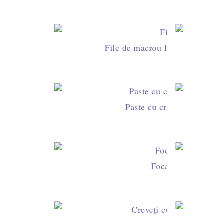
File de macrou la tigaie cu sos
Paste cu creveți congelați
Focaccia cu ton ș