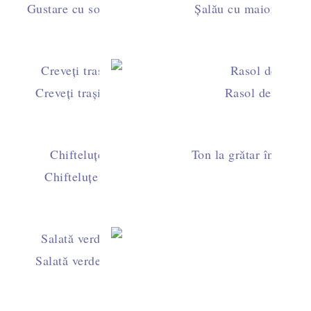
 şi baby spanac
Gustare cu somon afumat şi ouă de prepeliţă
Șalău cu maioneză, o 
 smântână şi mărar
Creveţi traşi în unt cu usturoi şi pătrunjel
Rasol de şalău 
Ton la grătar în două v
i sos de lămâie
Chifteluţe din cartofi cu ton şi usturoi
 sos de unt şi usturoi
Salată verde cu ton și seminţe de tot felul
Spaghe