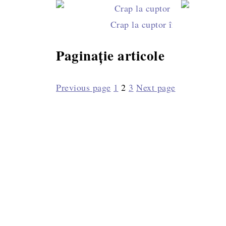
Crap la cuptor înmiresmat cu 
Paginație articole
Previous page
1
2
3
Next page