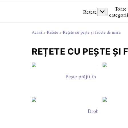
Toate
Rețete
categori
Acasă
»
Retete
»
Rețete cu pește și fructe de mare
REȚETE CU PEȘTE ȘI
Pește prăjit în mălai - cu m
Drob de pește cu