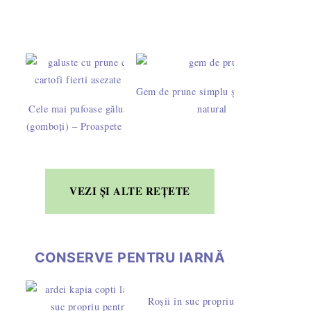
Gem de prune simplu și bun, 100%
Cele mai pufoase găluște cu prune
natural
(gomboți) – Proaspete și a doua zi!
VEZI ȘI ALTE REȚETE
CONSERVE PENTRU IARNĂ
Roșii în suc propriu la borcan