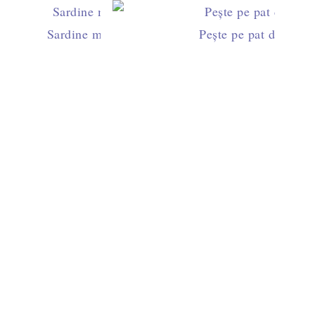
usturoi şi grapefruit
Sardine marinate în oţet cu mirodenii
Peşte pe pat de cartof