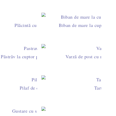
 de roșii și pătrunjel
Plăcintă cu pește în aluat fraged de casă
Biban de mare la cuptor cu s
 și roșii cherry
Păstrăv la cuptor pe pat de ceapă și rondele de cartofi
Varză de post cu macrou (
i măsline
Pilaf de creveți cu șofran și vin alb
Tartine cu