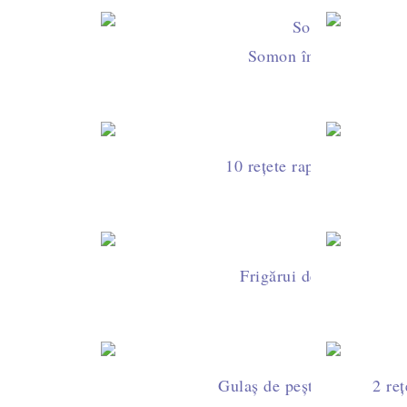
Somon în foietaj (Som
10 rețete rapide cu pește 
Frigărui de somon cu l
Gulaș de pește - o rețetă s
2 re