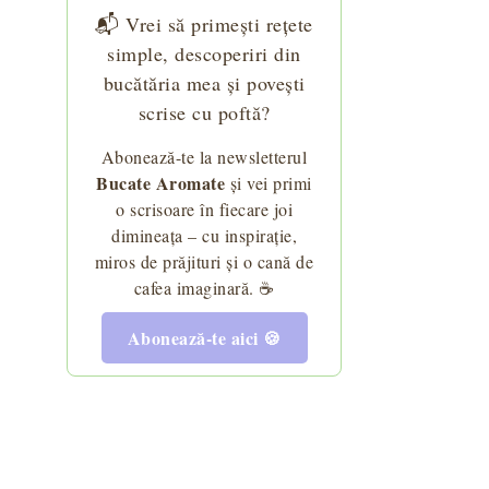
📬 Vrei să primești rețete
simple, descoperiri din
bucătăria mea și povești
alată de rucola și sos de lămâie
scrise cu poftă?
Abonează-te la newsletterul
Bucate Aromate
și vei primi
o scrisoare în fiecare joi
dimineața – cu inspirație,
pentru dezlegările la pește)
miros de prăjituri și o cană de
cafea imaginară. ☕
Abonează-te aici 🍪
 pastă de peşte