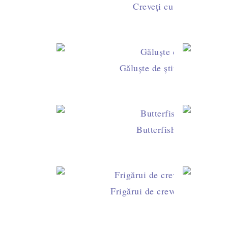
Creveţi cu orez sălbatic
Găluşte de ştiucă în sos de
Butterfish cu creveţi ş
Frigărui de creveţi stropiţi cu