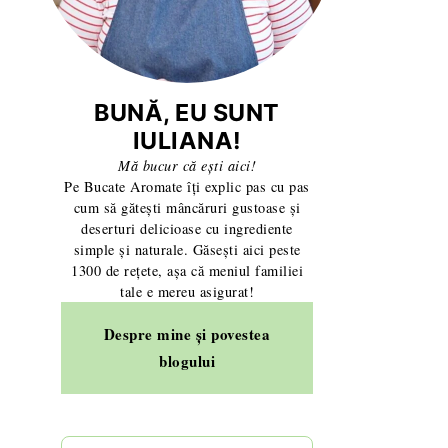
cu castraveți și mărar
BUNĂ, EU SUNT
IULIANA!
Mă bucur că ești aici!
 cuptor - un deliciu!
Pe Bucate Aromate îți explic pas cu pas
cum să gătești mâncăruri gustoase și
deserturi delicioase cu ingrediente
simple și naturale. Găsești aici peste
1300 de rețete, așa că meniul familiei
tale e mereu asigurat!
esto - rețetă simplă și rapidă
Despre mine și povestea
blogului
ii
de simplu, pe atât de gustos