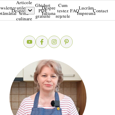
Articole
Ghiduri
Cum
wsletter
utile pe
Despre
Lucrăm
Despre
PDF
testez
FAQ
Contact
ptămânal
teme
Iuliana
împreună
gratuite
rețetele
culinare
rnitură de orez și spanac
de pesmet la cuptor