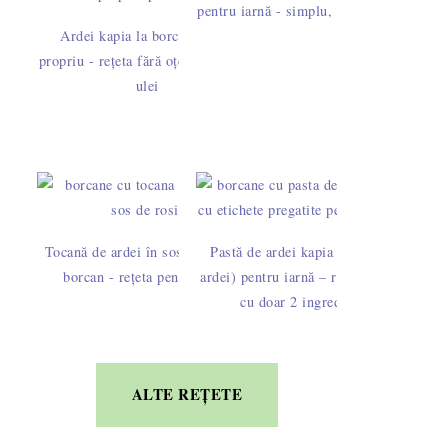
pentru iarnă - simplu, fără decojire
Ardei kapia la borcan în suc
propriu - rețeta fără oțet, zahăr sau
ulei
Tocană de ardei în sos de roșii la
Pastă de ardei kapia (bulion de
borcan - rețeta pentru iarnă
ardei) pentru iarnă – rețetă simplă
cu doar 2 ingrediente
ALTE REȚETE