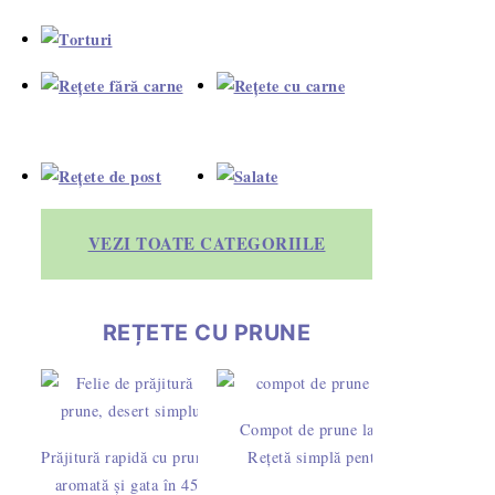
VEZI TOATE CATEGORIILE
REȚETE CU PRUNE
Compot de prune la borcan -
Prăjitură rapidă cu prune – fragedă,
Rețetă simplă pentru iarnă
aromată și gata în 45 de minute