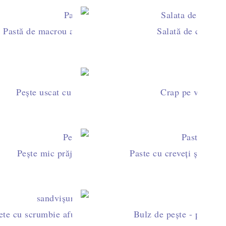
on en croûte)
Pastă de macrou afumat - pentru mic dejun și gustări
Salată de creveți 
și fructe de mare
Pește uscat cu orez - rețeta veche, pescărească
Crap pe varză la
egume colorate
Pește mic prăjit în mălai - pește prăjit crocant
Paste cu creveți și sos p
implă și deosebită
țete cu scrumbie afumată cu care să-ți impresionezi prieten
Bulz de pește - pe cât 