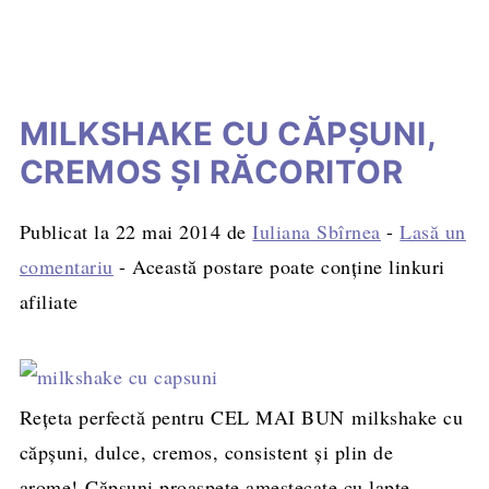
MILKSHAKE CU CĂPȘUNI,
CREMOS ȘI RĂCORITOR
Publicat la
22 mai 2014
de
Iuliana Sbîrnea
-
Lasă un
comentariu
- Această postare poate conține linkuri
afiliate
Rețeta perfectă pentru CEL MAI BUN milkshake cu
căpșuni, dulce, cremos, consistent și plin de
arome! Căpșuni proaspete amestecate cu lapte,