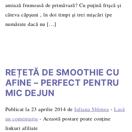
amiază frumoasă de primăvară? Cu puţină frişcă şi
câteva căpşuni , în doi timpi și trei mișcări (pe
numărate dacă nu […]
REȚETĂ DE SMOOTHIE CU
AFINE – PERFECT PENTRU
MIC DEJUN
Publicat la
23 aprilie 2014
de
Iuliana Sbîrnea
-
Lasă
un comentariu
- Această postare poate conține
linkuri afiliate