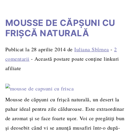
MOUSSE DE CĂPŞUNI CU
FRIȘCĂ NATURALĂ
Publicat la
28 aprilie 2014
de
Iuliana Sbîrnea
-
2
comentarii
- Această postare poate conține linkuri
afiliate
Mousse de căpşuni cu frișcă naturală, un desert la
pahar ideal pentru zile călduroase. Este extraordinar
de aromat și se face foarte ușor. Voi ce pregătiţi bun
şi deosebit când vi se anunţă musafiri într-o după-