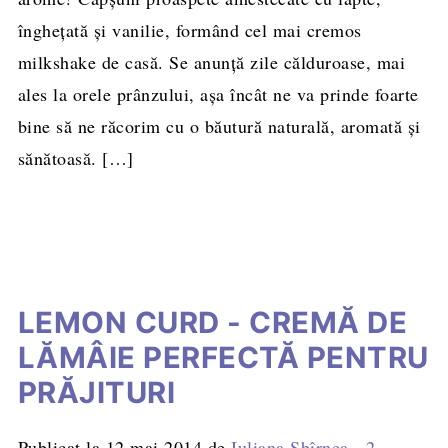
înghețată și vanilie, formând cel mai cremos
milkshake de casă. Se anunţă zile călduroase, mai
ales la orele prânzului, aşa încât ne va prinde foarte
bine să ne răcorim cu o băutură naturală, aromată și
sănătoasă. […]
LEMON CURD - CREMĂ DE
LĂMÂIE PERFECTĂ PENTRU
PRĂJITURI
Publicat la
12 mai 2014
de
Iuliana Sbîrnea
-
2