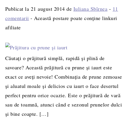
Publicat la
21 august 2014
de
Iuliana Sbîrnea
-
11
comentarii
- Această postare poate conține linkuri
afiliate
Căutați o prăjitură simplă, rapidă și plină de
savoare? Această prăjitură cu prune și iaurt este
exact ce aveți nevoie! Combinația de prune zemoase
și aluatul moale și delicios cu iaurt o face desertul
perfect pentru orice ocazie. Este o prăjitură de vară
sau de toamnă, atunci când e sezonul prunelor dulci
și bine coapte. […]