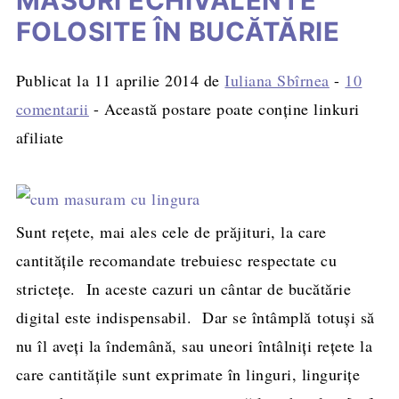
MĂSURI ECHIVALENTE
FOLOSITE ÎN BUCĂTĂRIE
Publicat la
11 aprilie 2014
de
Iuliana Sbîrnea
-
10
comentarii
- Această postare poate conține linkuri
afiliate
Sunt rețete, mai ales cele de prăjituri, la care
cantitățile recomandate trebuiesc respectate cu
strictețe. In aceste cazuri un cântar de bucătărie
digital este indispensabil. Dar se întâmplă totuși să
nu îl aveți la îndemână, sau uneori întâlniţi reţete la
care cantităţile sunt exprimate în linguri, linguriţe