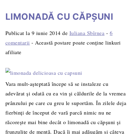
LIMONADĂ CU CĂPŞUNI
Publicat la
9 iunie 2014
de
Iuliana Sbîrnea
-
6
comentarii
- Această postare poate conține linkuri
afiliate
Vara mult-aşteptată începe să se instaleze cu
adevărat şi odată cu ea vin şi căldurile de la vremea
prânzului pe care cu greu le suportăm. În zilele deja
fierbinţi de început de vară parcă nimic nu ne
răcoreşte mai bine decât o limonadă cu căpşuni şi
frunzuliţe de mentă. Dacă îi mai adăugăm şi câteva