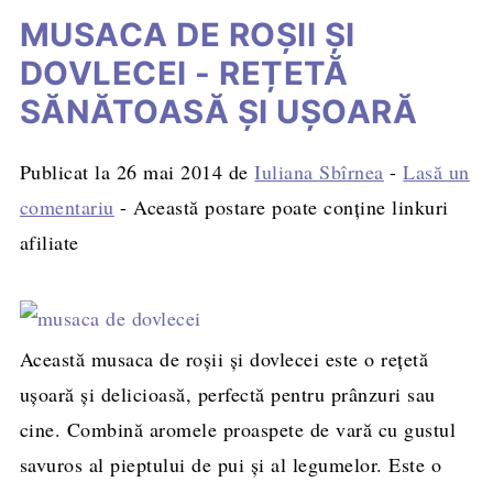
MUSACA DE ROȘII ȘI
DOVLECEI - REȚETĂ
SĂNĂTOASĂ ȘI UȘOARĂ
Publicat la
26 mai 2014
de
Iuliana Sbîrnea
-
Lasă un
comentariu
- Această postare poate conține linkuri
afiliate
Această musaca de roșii și dovlecei este o rețetă
ușoară și delicioasă, perfectă pentru prânzuri sau
cine. Combină aromele proaspete de vară cu gustul
savuros al pieptului de pui și al legumelor. Este o