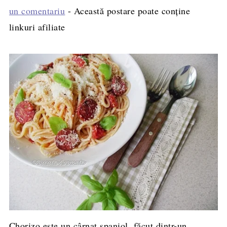
un comentariu
- Această postare poate conține
linkuri afiliate
Chorizo este un cârnat spaniol, făcut dintr-un