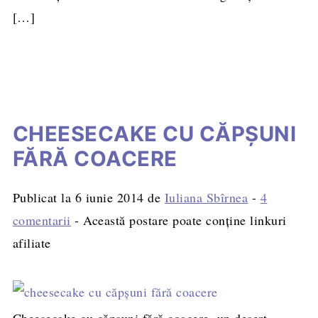
[…]
CHEESECAKE CU CĂPŞUNI
FĂRĂ COACERE
Publicat la
6 iunie 2014
de
Iuliana Sbîrnea
-
4
comentarii
- Această postare poate conține linkuri
afiliate