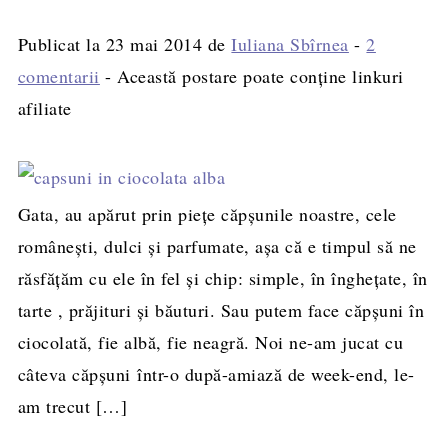
Publicat la
23 mai 2014
de
Iuliana Sbîrnea
-
2
comentarii
- Această postare poate conține linkuri
afiliate
Gata, au apărut prin pieţe căpşunile noastre, cele
româneşti, dulci şi parfumate, aşa că e timpul să ne
răsfăţăm cu ele în fel şi chip: simple, în îngheţate, în
tarte , prăjituri şi băuturi. Sau putem face căpşuni în
ciocolată, fie albă, fie neagră. Noi ne-am jucat cu
câteva căpşuni într-o după-amiază de week-end, le-
am trecut […]