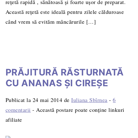
rețetă rapidă , sănătoasă și foarte ușor de preparat.
Această rețetă este ideală pentru zilele călduroase
când vrem să evităm mâncărurile […]
PRĂJITURĂ RĂSTURNATĂ
CU ANANAS ŞI CIREŞE
Publicat la
24 mai 2014
de
Iuliana Sbîrnea
-
6
comentarii
- Această postare poate conține linkuri
afiliate