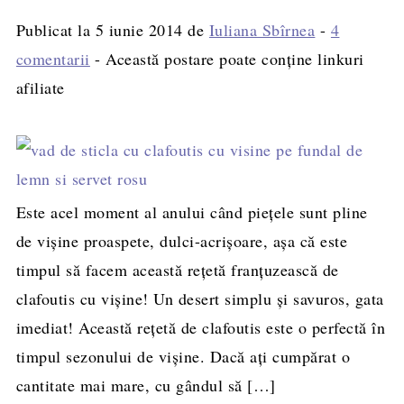
Publicat la
5 iunie 2014
de
Iuliana Sbîrnea
-
4
comentarii
- Această postare poate conține linkuri
afiliate
Este acel moment al anului când piețele sunt pline
de vișine proaspete, dulci-acrișoare, așa că este
timpul să facem această rețetă franțuzească de
clafoutis cu vișine! Un desert simplu și savuros, gata
imediat! Această rețetă de clafoutis este o perfectă în
timpul sezonului de vișine. Dacă ați cumpărat o
cantitate mai mare, cu gândul să […]