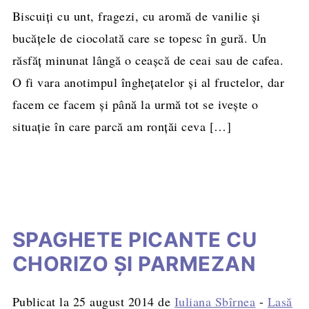
Biscuiţi cu unt, fragezi, cu aromă de vanilie și
bucățele de ciocolată care se topesc în gură. Un
răsfăț minunat lângă o ceașcă de ceai sau de cafea.
O fi vara anotimpul îngheţatelor şi al fructelor, dar
facem ce facem şi până la urmă tot se iveşte o
situaţie în care parcă am ronţăi ceva […]
SPAGHETE PICANTE CU
CHORIZO ŞI PARMEZAN
Publicat la
25 august 2014
de
Iuliana Sbîrnea
-
Lasă