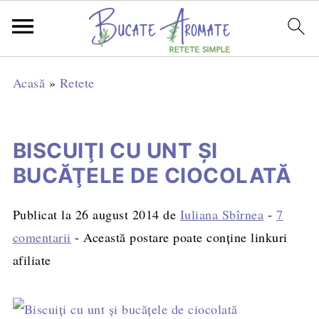
Acasă
»
Retete
BISCUIŢI CU UNT ŞI
BUCĂŢELE DE CIOCOLATĂ
Publicat la
26 august 2014
de
Iuliana Sbîrnea
-
7
comentarii
- Această postare poate conține linkuri
afiliate