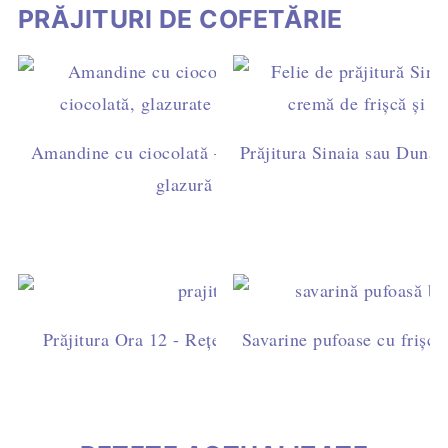
PRĂJITURI DE COFETĂRIE
Amandine cu ciocolată – rețetă ușoară de casă, cu ga
Prăjitura Sinaia sau Dunăre
glazură simplă (fără fondant)
Prăjitura Ora 12 - Rețetă ușoară cu blat de cacao, fri
Savarine pufoase cu frișcă 
ciocolată