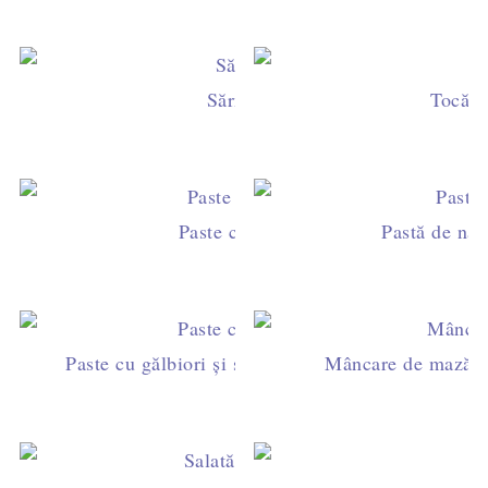
Sărmăluţe de post cu varză dulce
Tocăni
Paste cu roşii uscate şi busuioc
Pastă de nău
Paste cu gălbiori și sos de roșii (şi un ingredient s
Mâncare de mazăre c