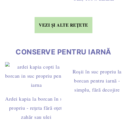
VEZI ȘI ALTE REȚETE
CONSERVE PENTRU IARNĂ
Roșii în suc propriu la
borcan pentru iarnă -
simplu, fără decojire
Ardei kapia la borcan în suc
propriu - rețeta fără oțet,
zahăr sau ulei