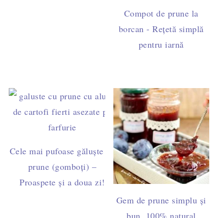
Compot de prune la
borcan - Rețetă simplă
pentru iarnă
Cele mai pufoase găluște cu
prune (gomboți) –
Proaspete și a doua zi!
Gem de prune simplu și
bun, 100% natural