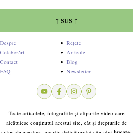
SUS
↑
↑
Despre
Rețete
Colaborări
Articole
Contact
Blog
FAQ
Newsletter
Toate articolele, fotografiile și clipurile video care
alcătuiesc conținutul acestui site, cât și drepturile de
bucate-
autor ale acestora, aparțin deținătorului site-ului