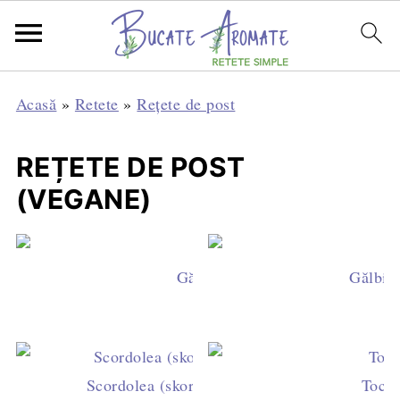
Acasă
»
Retete
»
Rețete de post
REȚETE DE POST
(VEGANE)
Gălbiori cu orez și ceapă verde
Gălbior
Scordolea (skordalia) - piure de cartofi aroma
Tocăn