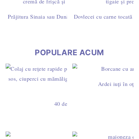
Prăjitura Sinaia sau Dunăreana cu pandișpan însiropat 
Dovlecei cu carne tocată de 
naturală
POPULARE ACUM
Ardei iuți în oțet
40 de rețete rapide pentru cină, ga