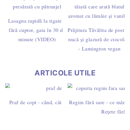
Lasagna rapidă la tigaie –
fără cuptor, gata în 30 de
Prăjitura Tăvălita de post c
minute (VIDEO)
nucă și glazură de ciocolat
- Lamington vegan
ARTICOLE UTILE
Praf de copt - când, cât și cum se folosește
Regim fără sare - ce mân
Rețete fără s