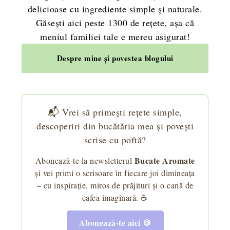
delicioase cu ingrediente simple și naturale.
Găsești aici peste 1300 de rețete, așa că
meniul familiei tale e mereu asigurat!
Despre mine și povestea blogului
📬 Vrei să primești rețete simple,
descoperiri din bucătăria mea și povești
scrise cu poftă?
Bucate Aromate
Abonează-te la newsletterul
și vei primi o scrisoare în fiecare joi dimineața
– cu inspirație, miros de prăjituri și o cană de
cafea imaginară. ☕
Abonează-te aici 🍪