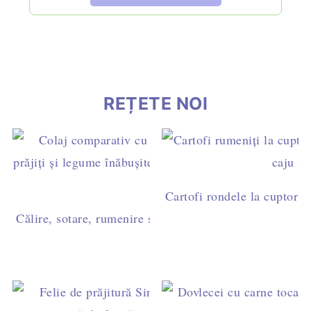
REȚETE NOI
Cartofi rondele la cuptor c
Călire, sotare, rumenire sau prăjire? Diferențe și timpi 