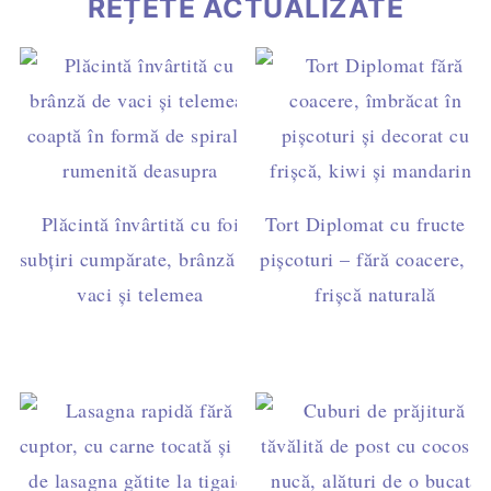
REȚETE ACTUALIZATE
Plăcintă învârtită cu foi
Tort Diplomat cu fructe și
subțiri cumpărate, brânză de
pișcoturi – fără coacere, cu
vaci și telemea
frișcă naturală